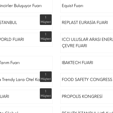
incirler Buluşuyor Fuarı
Equist Fuarı
1
İSTANBUL
Müşteri
REPLAST EURASİA FUARI
1
ORLD FUARI
Müşteri
ICCI ULUSLAR ARASI ENERJ
ÇEVRE FUARI
arım Fuarı
IBAKTECH FUARI
1
a Trendy Lara Otel Kongre
Müşteri
FOOD SAFETY CONGRESS
1
UARI
Müşteri
PROPOLİS KONGRESİ