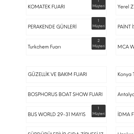
1
KOMATEK FUARI
Müşteri
Yerel Z
1
PERAKENDE GÜNLERİ
Müşteri
PAİNT 
2
Turkchem Fuarı
Müşteri
MCA W
GÜZELLİK VE BAKIM FUARI
Konya T
BOSPHORUS BOAT SHOW FUARI
Antaly
1
BUS WORLD 29-31 MAYIS
Müşteri
İDMA F