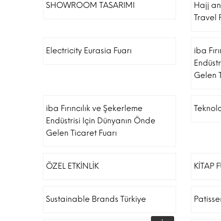
SHOWROOM TASARIMI
Hajj a
Travel 
Electricity Eurasia Fuarı
iba Fır
Endüstr
Gelen T
iba Fırıncılık ve Şekerleme
Teknolo
Endüstrisi Için Dünyanın Önde
Gelen Ticaret Fuarı
ÖZEL ETKİNLİK
KİTAP 
Sustainable Brands Türkiye
Patiss