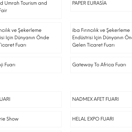
nd Umrah Tourism and
PAPER EURASİA
Fair
ıncılık ve Şekerleme
iba Fırıncılık ve Şekerleme
isi Için Dünyanın Önde
Endüstrisi Için Dünyanın Ö
icaret Fuarı
Gelen Ticaret Fuarı
ji Fuarı
Gateway To Africa Fuarı
FUARI
NADMEX AFET FUARI
erie Show
HELAL EXPO FUARI