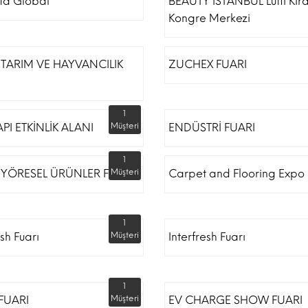
ta Global
BEAUTY İSTANBUL Lütfi Kır
Kongre Merkezi
TARIM VE HAYVANCILIK
ZUCHEX FUARI
1
API ETKİNLİK ALANI
Müşteri
ENDÜSTRİ FUARI
1
 YÖRESEL ÜRÜNLER FUARI
Müşteri
Carpet and Flooring Expo 
1
esh Fuarı
Müşteri
Interfresh Fuarı
1
 FUARI
Müşteri
EV CHARGE SHOW FUARI