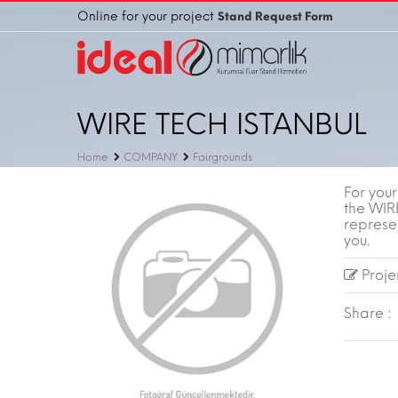
Online for your project
Stand Request Form
WIRE TECH ISTANBUL
Home
COMPANY
Fairgrounds
For you
the WIR
represen
you.
Projen
Share :