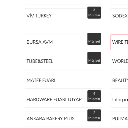
3
VİV TURKEY
Müşteri
SODEX 
1
BURSA AVM
Müşteri
WIRE T
1
TUBE&STEEL
Müşteri
WORLD
MATEF FUARI
BEAUTY
4
HARDWARE FUARI TÜYAP
Müşteri
İnterp
2
ANKARA BAKERY PLUS
Müşteri
PULMA