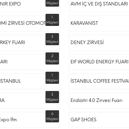
NIR EXPO
Müşteri
AVM İÇ VE DIŞ STANDLARI
1
Mİ ZİRVESİ OTOMOTİV
Müşteri
KARAVANİST
3
RKEY FUARI
Müşteri
DENEY ZİRVESİ
2
UARI
Müşteri
EIF WORLD ENERGY FUARI
1
İSTANBUL
Müşteri
İSTANBUL COFFEE FESTİVA
3
RA
Müşteri
Endüstri 4.0 Zirvesi Fuarı
6
Expo İfm
Müşteri
GAP SHOES