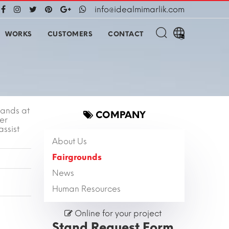
info@idealmimarlik.com
WORKS
CUSTOMERS
CONTACT
tands at
COMPANY
er
assist
About Us
Fairgrounds
News
Human Resources
Online for your project
Stand Request Form