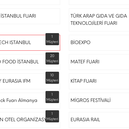
İSTANBUL FUARI
TÜRK ARAP GIDA VE GIDA
TEKNOLOJİLERİ FUARI
1
ECH ISTANBUL
Müşteri
BİOEXPO
20
 FOOD İSTANBUL
Müşteri
MATEF FUARI
10
 EURASIA IFM
Müşteri
KİTAP FUARI
1
ack Fuarı Almanya
Müşteri
MİGROS FESTİVALİ
1
N OTEL ORGANİZASYON
Müşteri
EURASIA RAIL