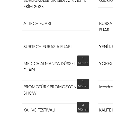
SÜRDÜRÜLEBİLİR GIDA ZİRVESİ 17
Uzakro
EKİM 2023
A-TECH FUARI
BURSA 
FUARI
SURTECH EURASİA FUARI
YENİ K
1
MEDİCA ALMANYA DÜSSELDORF
Müşteri
YÖREX
FUARI
1
PROMOTÜRK PROMOSYON
Müşteri
Interfr
SHOW
3
KAHVE FESTİVALİ
Müşteri
KALİTE