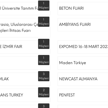
1
l Üniversite Tanıtım Fuarı
Müşteri
BETON FUARI
1
rasia, Uluslararası Çevre
Müşteri
AMBİYANS FUARI
ileri İhtisas Fuarı
1
 İZMİR FAIR
Müşteri
EXPOMED 16-18 MART 202
1
Müşteri
Maden Türkiye
3
MLAK
Müşteri
NEWCAST ALMANYA
2
RANS TURKEY
Müşteri
PENFEST
3