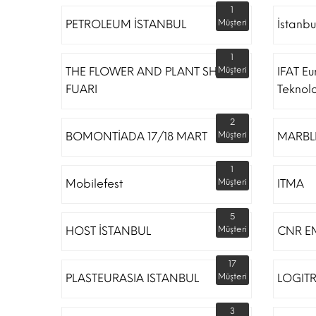
1
PETROLEUM İSTANBUL
Müşteri
İstanbu
1
THE FLOWER AND PLANT SHOW
Müşteri
IFAT Eu
FUARI
Teknoloj
2
BOMONTİADA 17/18 MART
Müşteri
MARBLE
1
Mobilefest
Müşteri
ITMA
5
HOST İSTANBUL
Müşteri
CNR E
17
PLASTEURASIA ISTANBUL
Müşteri
LOGIT
3