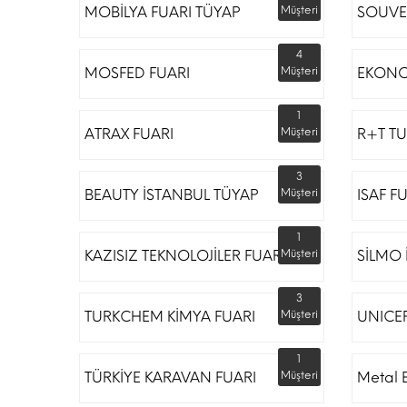
MOBİLYA FUARI TÜYAP
Müşteri
SOUVE
4
MOSFED FUARI
Müşteri
EKONO
1
ATRAX FUARI
Müşteri
R+T TU
3
BEAUTY İSTANBUL TÜYAP
Müşteri
ISAF F
1
KAZISIZ TEKNOLOJİLER FUARI
Müşteri
SİLMO 
3
TURKCHEM KİMYA FUARI
Müşteri
UNICE
1
TÜRKİYE KARAVAN FUARI
Müşteri
Metal 