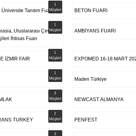
1
Müşteri
l Üniversite Tanıtım Fuarı
BETON FUARI
1
Müşteri
rasia, Uluslararası Çevre
AMBİYANS FUARI
ileri İhtisas Fuarı
1
Müşteri
 İZMİR FAIR
EXPOMED 16-18 MART 20
1
Müşteri
Maden Türkiye
3
Müşteri
MLAK
NEWCAST ALMANYA
2
Müşteri
RANS TURKEY
PENFEST
3