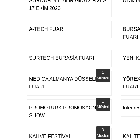
SÜRDÜRÜLEBİLİR GIDA ZİRVESİ
Uzakrot
17 EKİM 2023
A-TECH FUARI
BURSA
FUARI
SURTECH EURASİA FUARI
YENİ K
1
Müşteri
MEDİCA ALMANYA DÜSSELDORF
YÖREX
FUARI
FUARI
1
Müşteri
PROMOTÜRK PROMOSYON
Interfre
SHOW
3
Müşteri
KAHVE FESTİVALİ
KALİTE