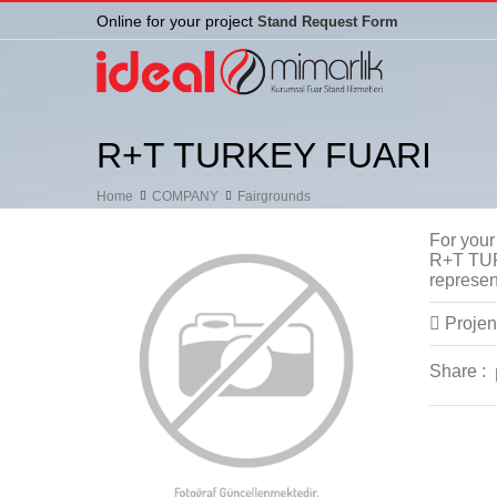
Online for your project
Stand Request Form
R+T TURKEY FUARI
Home
COMPANY
Fairgrounds
For your
R+T TURK
represen
Projeni
Share :