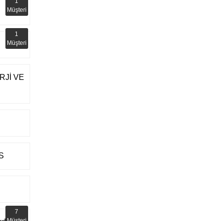
1
Müşteri
1
Müşteri
RJİ VE
S
7
Müşteri