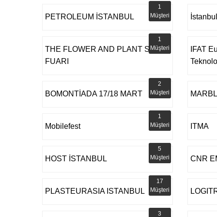
1
Müşteri
PETROLEUM İSTANBUL
İstanbu
1
Müşteri
THE FLOWER AND PLANT SHOW
IFAT Eu
FUARI
Teknoloj
2
Müşteri
BOMONTİADA 17/18 MART
MARBLE
1
Müşteri
Mobilefest
ITMA
5
Müşteri
HOST İSTANBUL
CNR E
17
Müşteri
PLASTEURASIA ISTANBUL
LOGIT
3