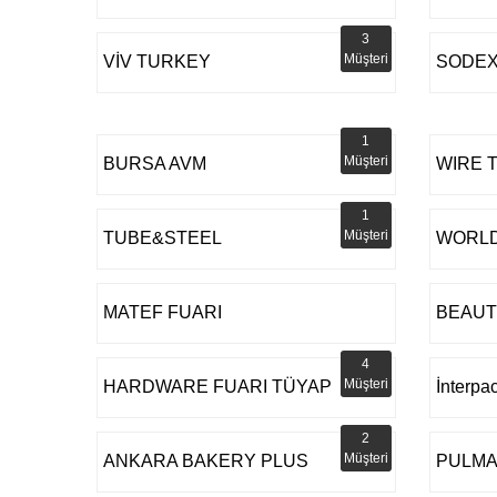
3
Müşteri
VİV TURKEY
SODEX
1
Müşteri
BURSA AVM
WIRE 
1
Müşteri
TUBE&STEEL
WORLD
MATEF FUARI
BEAUT
4
Müşteri
HARDWARE FUARI TÜYAP
İnterpa
2
Müşteri
ANKARA BAKERY PLUS
PULMA