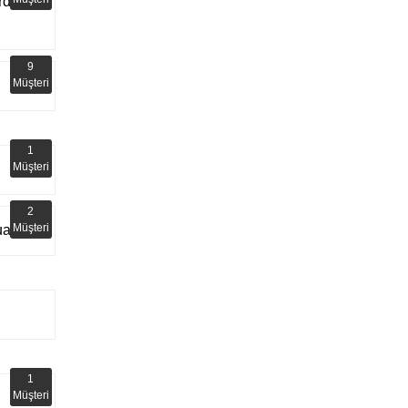
rdar
9
Müşteri
1
Müşteri
2
Müşteri
arı
1
Müşteri