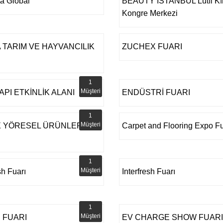
a Global
BEAUTY İSTANBUL Lütfi Kı
Kongre Merkezi
 TARIM VE HAYVANCILIK
ZUCHEX FUARI
1
Müşteri
API ETKİNLİK ALANI
ENDÜSTRİ FUARI
1
Müşteri
 YÖRESEL ÜRÜNLER
Carpet and Flooring Expo Fu
1
Müşteri
sh Fuarı
Interfresh Fuarı
1
Müşteri
 FUARI
EV CHARGE SHOW FUARI