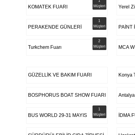
1
Müşteri
KOMATEK FUARI
Yerel Z
1
Müşteri
PERAKENDE GÜNLERİ
PAİNT
2
Müşteri
Turkchem Fuarı
MCA W
GÜZELLİK VE BAKIM FUARI
Konya T
BOSPHORUS BOAT SHOW FUARI
Antalya
1
Müşteri
BUS WORLD 29-31 MAYIS
İDMA 