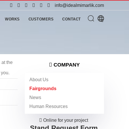
info@idealmimarlik.com
WORKS
CUSTOMERS
CONTACT
 at the
COMPANY
 you.
About Us
Fairgrounds
News
Human Resources
Online for your project
Stand Request Form