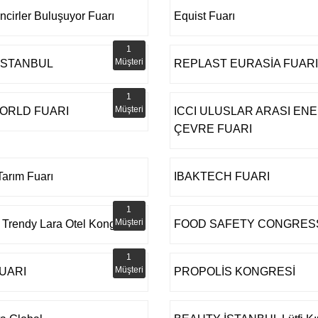
incirler Buluşuyor Fuarı
Equist Fuarı
1
Müşteri
 İSTANBUL
REPLAST EURASİA FUARI
1
Müşteri
ORLD FUARI
ICCI ULUSLAR ARASI ENE
ÇEVRE FUARI
arım Fuarı
IBAKTECH FUARI
1
Müşteri
 Trendy Lara Otel Kongre
FOOD SAFETY CONGRES
1
Müşteri
FUARI
PROPOLİS KONGRESİ