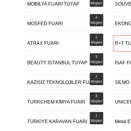
Müşteri
MOBİLYA FUARI TÜYAP
SOUVE
4
Müşteri
MOSFED FUARI
EKONO
1
Müşteri
ATRAX FUARI
R+T T
3
Müşteri
BEAUTY İSTANBUL TÜYAP
ISAF F
1
Müşteri
KAZISIZ TEKNOLOJİLER FUARI
SİLMO
3
Müşteri
TURKCHEM KİMYA FUARI
UNICE
1
Müşteri
TÜRKİYE KARAVAN FUARI
Metal E