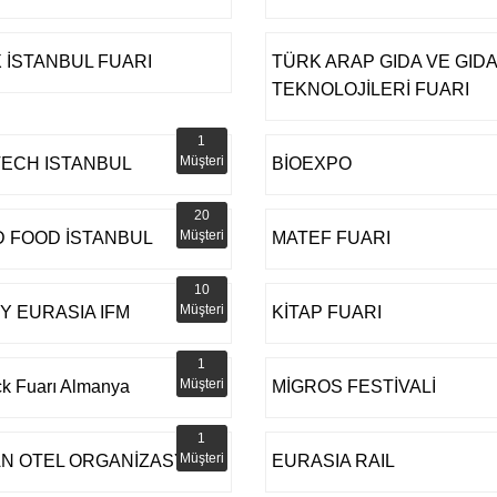
 İSTANBUL FUARI
TÜRK ARAP GIDA VE GIDA
TEKNOLOJİLERİ FUARI
1
Müşteri
TECH ISTANBUL
BİOEXPO
20
Müşteri
 FOOD İSTANBUL
MATEF FUARI
10
Müşteri
Y EURASIA IFM
KİTAP FUARI
1
Müşteri
ck Fuarı Almanya
MİGROS FESTİVALİ
1
Müşteri
N OTEL ORGANİZASYON
EURASIA RAIL