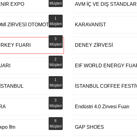
Müşteri
NIR EXPO
AVM İÇ VE DIŞ STANDLAR
1
Müşteri
Mİ ZİRVESİ OTOMOTİV
KARAVANİST
3
Müşteri
URKEY FUARI
DENEY ZİRVESİ
2
Müşteri
UARI
EIF WORLD ENERGY FUA
1
Müşteri
 İSTANBUL
İSTANBUL COFFEE FESTİ
3
Müşteri
RA
Endüstri 4.0 Zirvesi Fuarı
6
Müşteri
xpo İfm
GAP SHOES