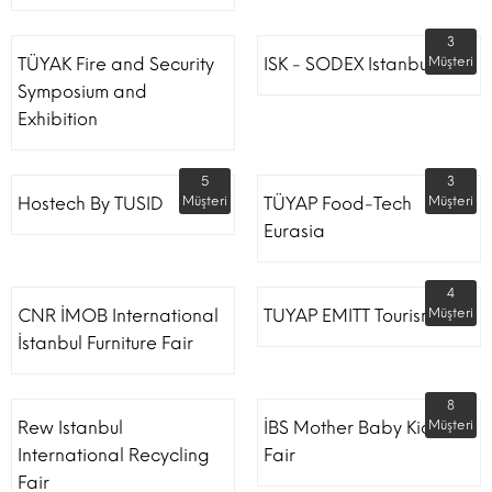
3
TÜYAK Fire and Security
ISK - SODEX Istanbul
Müşteri
Symposium and
Exhibition
5
3
Hostech By TUSID
Müşteri
TÜYAP Food-Tech
Müşteri
Eurasia
4
CNR İMOB International
TUYAP EMITT Tourism Fair
Müşteri
İstanbul Furniture Fair
8
Rew Istanbul
İBS Mother Baby Kids
Müşteri
International Recycling
Fair
Fair