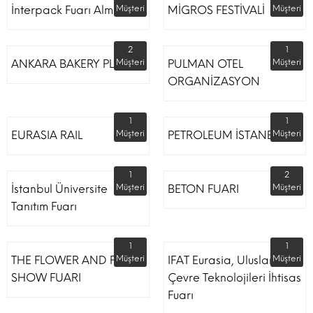
İnterpack Fuarı Almanya
Müşteri
MİGROS FESTİVALİ
Müşteri
2
1
ANKARA BAKERY PLUS
Müşteri
PULMAN OTEL
Müşteri
ORGANİZASYON
1
1
EURASIA RAIL
Müşteri
PETROLEUM İSTANBUL
Müşteri
1
2
İstanbul Üniversite
Müşteri
BETON FUARI
Müşteri
Tanıtım Fuarı
1
1
THE FLOWER AND PLANT
Müşteri
IFAT Eurasia, Uluslararası
Müşteri
SHOW FUARI
Çevre Teknolojileri İhtisas
Fuarı