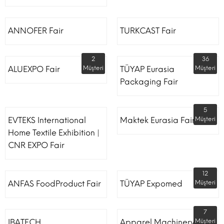
ANNOFER Fair
TURKCAST Fair
2
36
ALUEXPO Fair
Müşteri
TÜYAP Eurasia
Müşteri
Packaging Fair
5
EVTEKS International
Maktek Eurasia Fair
Müşteri
Home Textile Exhibition |
CNR EXPO Fair
12
ANFAS FoodProduct Fair
TÜYAP Expomed
Müşteri
7
IBATECH
Apparel Machinery Fair
Müşteri