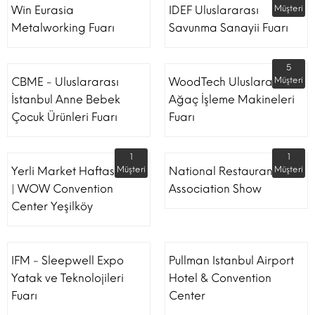
Win Eurasia
IDEF Uluslararası
Müşteri
Metalworking Fuarı
Savunma Sanayii Fuarı
5
CBME - Uluslararası
WoodTech Uluslararası
Müşteri
İstanbul Anne Bebek
Ağaç İşleme Makineleri
Çocuk Ürünleri Fuarı
Fuarı
1
1
Yerli Market Haftası Fuarı
Müşteri
National Restaurant
Müşteri
| WOW Convention
Association Show
Center Yeşilköy
IFM - Sleepwell Expo
Pullman Istanbul Airport
Yatak ve Teknolojileri
Hotel & Convention
Fuarı
Center