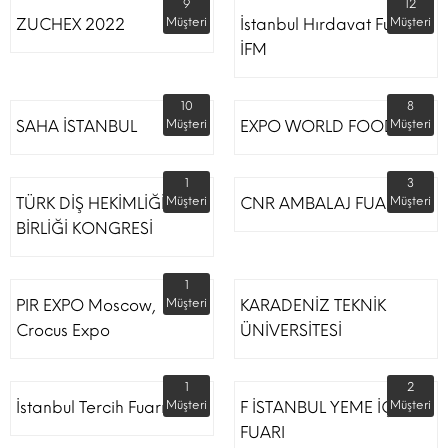
9
12
ZUCHEX 2022
Müşteri
İstanbul Hırdavat Fuarı
Müşteri
İFM
10
8
SAHA İSTANBUL
Müşteri
EXPO WORLD FOOD
Müşteri
1
3
TÜRK DİŞ HEKİMLİĞİ
Müşteri
CNR AMBALAJ FUARI
Müşteri
BİRLİĞİ KONGRESİ
1
PIR EXPO Moscow,
Müşteri
KARADENİZ TEKNİK
Crocus Expo
ÜNİVERSİTESİ
1
2
İstanbul Tercih Fuarı
Müşteri
F İSTANBUL YEME İÇME
Müşteri
FUARI