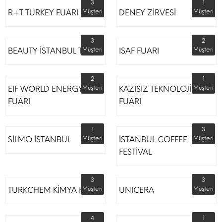
3
1
R+T TURKEY FUARI
Müşteri
DENEY ZİRVESİ
Müşteri
3
2
BEAUTY İSTANBUL TÜYAP
Müşteri
ISAF FUARI
Müşteri
2
1
EIF WORLD ENERGY
Müşteri
KAZISIZ TEKNOLOJİLER
Müşteri
FUARI
FUARI
1
3
SİLMO İSTANBUL
Müşteri
İSTANBUL COFFEE
Müşteri
FESTİVAL
3
3
TURKCHEM KİMYA FUARI
Müşteri
UNICERA
Müşteri
4
1