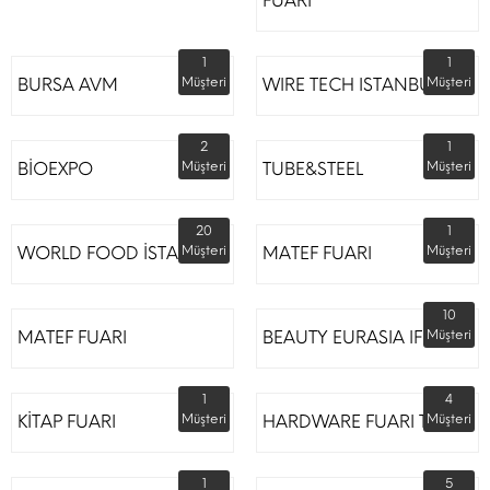
FUARI
1
1
BURSA AVM
Müşteri
WIRE TECH ISTANBUL
Müşteri
2
1
BİOEXPO
Müşteri
TUBE&STEEL
Müşteri
20
1
WORLD FOOD İSTANBUL
Müşteri
MATEF FUARI
Müşteri
10
MATEF FUARI
BEAUTY EURASIA IFM
Müşteri
1
4
KİTAP FUARI
Müşteri
HARDWARE FUARI TÜYAP
Müşteri
1
5