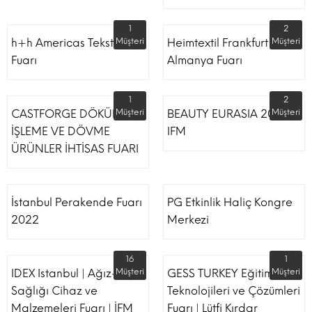
1
2
h+h Americas Tekstil
Müşteri
Heimtextil Frankfurt
Müşteri
Fuarı
Almanya Fuarı
1
2
CASTFORGE DÖKÜM,
Müşteri
BEAUTY EURASIA 2022
Müşteri
İŞLEME VE DÖVME
IFM
ÜRÜNLER İHTİSAS FUARI
İstanbul Perakende Fuarı
PG Etkinlik Haliç Kongre
2022
Merkezi
16
1
IDEX Istanbul | Ağız-Diş
Müşteri
GESS TURKEY Eğitim
Müşteri
Sağlığı Cihaz ve
Teknolojileri ve Çözümleri
Malzemeleri Fuarı | İFM
Fuarı | Lütfi Kırdar