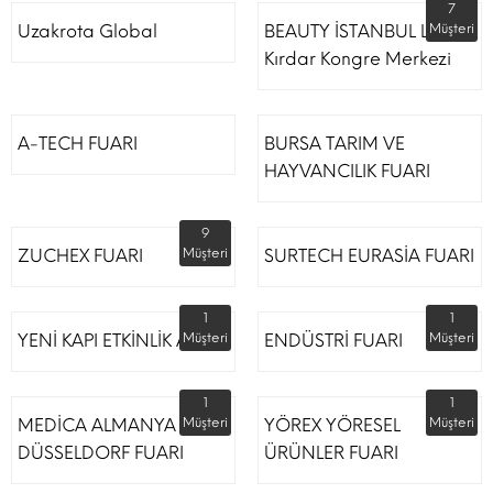
7
Uzakrota Global
BEAUTY İSTANBUL Lütfi
Müşteri
Kırdar Kongre Merkezi
A-TECH FUARI
BURSA TARIM VE
HAYVANCILIK FUARI
9
ZUCHEX FUARI
Müşteri
SURTECH EURASİA FUARI
1
1
YENİ KAPI ETKİNLİK ALANI
Müşteri
ENDÜSTRİ FUARI
Müşteri
1
1
MEDİCA ALMANYA
Müşteri
YÖREX YÖRESEL
Müşteri
DÜSSELDORF FUARI
ÜRÜNLER FUARI