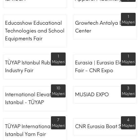
1
Educashow Educational
Growtech Antalya Expo
Müşteri
Technologies and School
Center
Equipments Fair
1
1
TÜYAP Istanbul Rubber
Müşteri
Eurasia | Eurasia Elevator
Müşteri
Industry Fair
Fair - CNR Expo
10
3
International Elevator
Müşteri
MUSIAD EXPO
Müşteri
Istanbul - TÜYAP
7
4
TÜYAP International
Müşteri
CNR Eurasia Boat Show
Müşteri
Istanbul Yarn Fair