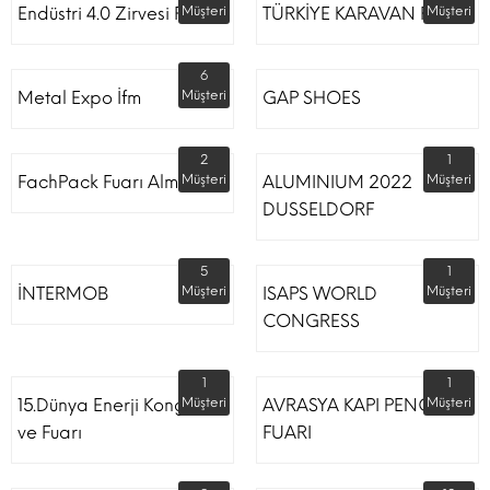
Endüstri 4.0 Zirvesi Fuarı
Müşteri
TÜRKİYE KARAVAN FUARI
Müşteri
6
Metal Expo İfm
Müşteri
GAP SHOES
2
1
FachPack Fuarı Almanya
Müşteri
ALUMINIUM 2022
Müşteri
DUSSELDORF
5
1
İNTERMOB
Müşteri
ISAPS WORLD
Müşteri
CONGRESS
1
1
15.Dünya Enerji Kongresi
Müşteri
AVRASYA KAPI PENCERE
Müşteri
ve Fuarı
FUARI