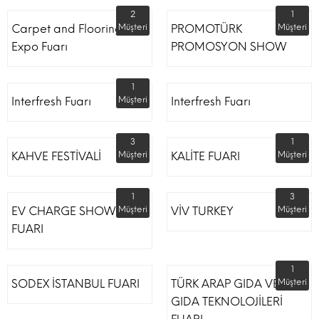
2
1
Carpet and Flooring
Müşteri
PROMOTÜRK
Müşteri
Expo Fuarı
PROMOSYON SHOW
1
Interfresh Fuarı
Müşteri
Interfresh Fuarı
3
1
KAHVE FESTİVALİ
Müşteri
KALİTE FUARI
Müşteri
1
3
EV CHARGE SHOW
Müşteri
VİV TURKEY
Müşteri
FUARI
1
SODEX İSTANBUL FUARI
TÜRK ARAP GIDA VE
Müşteri
GIDA TEKNOLOJİLERİ