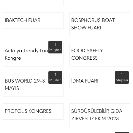
IBAKTECH FUARI
BOSPHORUS BOAT
SHOW FUARI
1
Antalya Trendy Lara Otel
Müşteri
FOOD SAFETY
Kongre
CONGRESS
1
1
BUS WORLD 29-31
Müşteri
İDMA FUARI
Müşteri
MAYIS
PROPOLİS KONGRESİ
SÜRDÜRÜLEBİLİR GIDA
ZİRVESİ 17 EKİM 2023