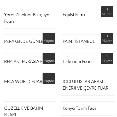
1
Yerel Zincirler Buluşuyor
Equist Fuarı
Müşteri
Fuarı
1
1
PERAKENDE GÜNLERİ
Müşteri
PAİNT İSTANBUL
Müşteri
1
2
REPLAST EURASİA FUARI
Müşteri
Turkchem Fuarı
Müşteri
1
MCA WORLD FUARI
Müşteri
ICCI ULUSLAR ARASI
ENERJİ VE ÇEVRE FUARI
GÜZELLİK VE BAKIM
Konya Tarım Fuarı
FUARI