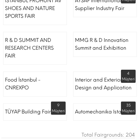
ISTANBUL PROHUNT AV
AYSAF International Shoe
SHOES AND NATURE
Supplier Industry Fair
SPORTS FAIR
R & D SUMMIT AND
MMG R & D Innovation
RESEARCH CENTERS
Summit and Exhibition
FAIR
4
Food İstanbul -
Interior and Exterior
Müşteri
CNREXPO
Design and Application
9
35
TÜYAP Building Fair
Müşteri
Automechanika Istanbul
Müşteri
Total Fairgrounds: 204