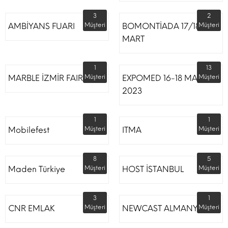
3
2
AMBİYANS FUARI
Müşteri
BOMONTİADA 17/18
Müşteri
MART
1
13
MARBLE İZMİR FAIR
Müşteri
EXPOMED 16-18 MART
Müşteri
2023
1
1
Mobilefest
Müşteri
ITMA
Müşteri
8
5
Maden Türkiye
Müşteri
HOST İSTANBUL
Müşteri
3
1
CNR EMLAK
Müşteri
NEWCAST ALMANYA
Müşteri