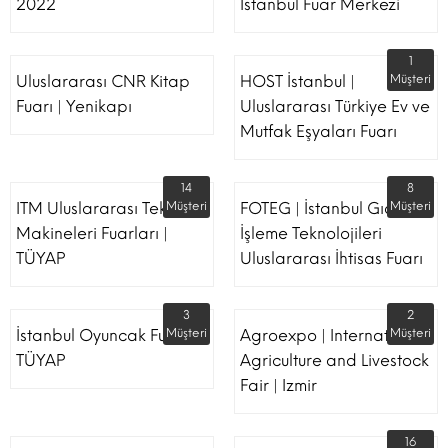
2022
İstanbul Fuar Merkezi
1
Uluslararası CNR Kitap
HOST İstanbul |
Müşteri
Fuarı | Yenikapı
Uluslararası Türkiye Ev ve
Mutfak Eşyaları Fuarı
14
8
ITM Uluslararası Tekstil
Müşteri
FOTEG | İstanbul Gıda
Müşteri
Makineleri Fuarları |
İşleme Teknolojileri
TÜYAP
Uluslararası İhtisas Fuarı
3
2
İstanbul Oyuncak Fuarı -
Müşteri
Agroexpo | International
Müşteri
TÜYAP
Agriculture and Livestock
Fair | Izmir
16