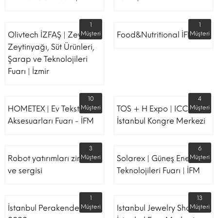
1
1
Olivtech İZFAŞ | Zeytin,
Müşteri
Food&Nutritional İFM
Müşteri
Zeytinyağı, Süt Ürünleri,
Şarap ve Teknolojileri
Fuarı | İzmir
10
4
HOMETEX | Ev Tekstili Ve
Müşteri
TOS + H Expo | ICC -
Müşteri
Aksesuarları Fuarı - İFM
İstanbul Kongre Merkezi
3
6
Robot yatırımları zirvesi
Müşteri
Solarex | Güneş Enerjisi &
Müşteri
ve sergisi
Teknolojileri Fuarı | İFM
1
13
İstanbul Perakende Fuarı
Müşteri
Istanbul Jewelry Show |
Müşteri