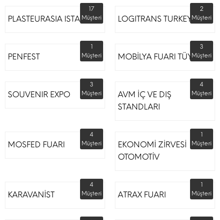
17
2
PLASTEURASIA ISTANBUL
Müşteri
LOGITRANS TURKEY
Müşteri
1
3
PENFEST
Müşteri
MOBİLYA FUARI TÜYAP
Müşteri
3
4
SOUVENIR EXPO
Müşteri
AVM İÇ VE DIŞ
Müşteri
STANDLARI
4
1
MOSFED FUARI
Müşteri
EKONOMİ ZİRVESİ
Müşteri
OTOMOTİV
4
1
KARAVANİST
Müşteri
ATRAX FUARI
Müşteri