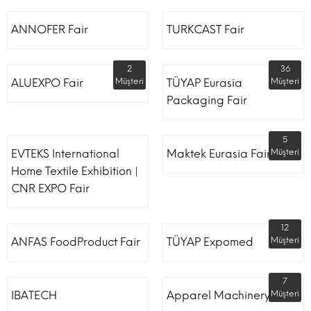
ANNOFER Fair
TURKCAST Fair
2
36
ALUEXPO Fair
Müşteri
TÜYAP Eurasia
Müşteri
Packaging Fair
5
EVTEKS International
Maktek Eurasia Fair
Müşteri
Home Textile Exhibition |
CNR EXPO Fair
12
ANFAS FoodProduct Fair
TÜYAP Expomed
Müşteri
7
IBATECH
Apparel Machinery Fair
Müşteri