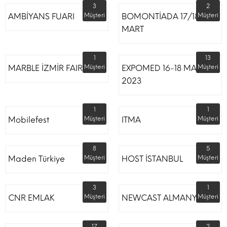
3
2
AMBİYANS FUARI
Müşteri
BOMONTİADA 17/18
Müşteri
MART
1
13
MARBLE İZMİR FAIR
Müşteri
EXPOMED 16-18 MART
Müşteri
2023
1
1
Mobilefest
Müşteri
ITMA
Müşteri
8
5
Maden Türkiye
Müşteri
HOST İSTANBUL
Müşteri
3
1
CNR EMLAK
Müşteri
NEWCAST ALMANYA
Müşteri
17
2