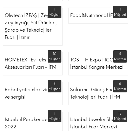
1
1
Olivtech İZFAŞ | Zeytin,
Müşteri
Food&Nutritional İFM
Müşteri
Zeytinyağı, Süt Ürünleri,
Şarap ve Teknolojileri
Fuarı | İzmir
10
4
HOMETEX | Ev Tekstili Ve
Müşteri
TOS + H Expo | ICC -
Müşteri
Aksesuarları Fuarı - İFM
İstanbul Kongre Merkezi
3
6
Robot yatırımları zirvesi
Müşteri
Solarex | Güneş Enerjisi &
Müşteri
ve sergisi
Teknolojileri Fuarı | İFM
1
13
İstanbul Perakende Fuarı
Müşteri
Istanbul Jewelry Show |
Müşteri
2022
İstanbul Fuar Merkezi