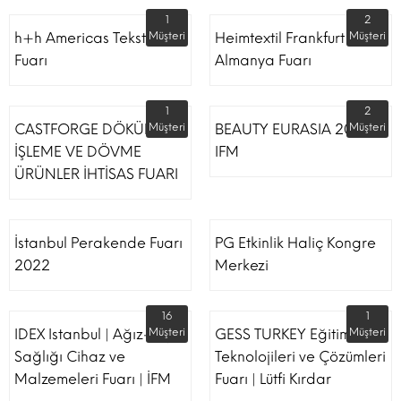
1
2
h+h Americas Tekstil
Müşteri
Heimtextil Frankfurt
Müşteri
Fuarı
Almanya Fuarı
1
2
CASTFORGE DÖKÜM,
Müşteri
BEAUTY EURASIA 2022
Müşteri
İŞLEME VE DÖVME
IFM
ÜRÜNLER İHTİSAS FUARI
İstanbul Perakende Fuarı
PG Etkinlik Haliç Kongre
2022
Merkezi
16
1
IDEX Istanbul | Ağız-Diş
Müşteri
GESS TURKEY Eğitim
Müşteri
Sağlığı Cihaz ve
Teknolojileri ve Çözümleri
Malzemeleri Fuarı | İFM
Fuarı | Lütfi Kırdar