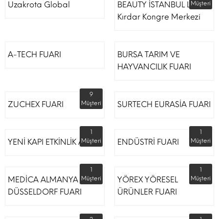
Uzakrota Global
BEAUTY İSTANBUL Lütfi
Müşteri
Kırdar Kongre Merkezi
A-TECH FUARI
BURSA TARIM VE
HAYVANCILIK FUARI
9
ZUCHEX FUARI
Müşteri
SURTECH EURASİA FUARI
1
1
YENİ KAPI ETKİNLİK ALANI
Müşteri
ENDÜSTRİ FUARI
Müşteri
1
1
MEDİCA ALMANYA
Müşteri
YÖREX YÖRESEL
Müşteri
DÜSSELDORF FUARI
ÜRÜNLER FUARI