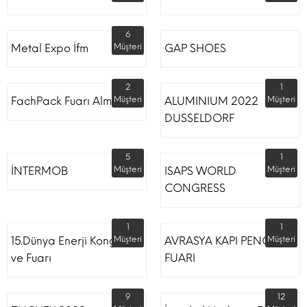
6
Metal Expo İfm
Müşteri
GAP SHOES
2
1
FachPack Fuarı Almanya
Müşteri
ALUMINIUM 2022
Müşteri
DUSSELDORF
5
1
İNTERMOB
Müşteri
ISAPS WORLD
Müşteri
CONGRESS
1
1
15.Dünya Enerji Kongresi
Müşteri
AVRASYA KAPI PENCERE
Müşteri
ve Fuarı
FUARI
9
12