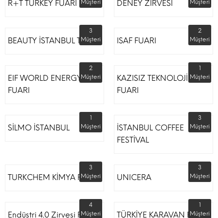
R+T TURKEY FUARI
Müşteri
DENEY ZİRVESİ
Müşteri
3
2
BEAUTY İSTANBUL TÜYAP
Müşteri
ISAF FUARI
Müşteri
2
1
EIF WORLD ENERGY
Müşteri
KAZISIZ TEKNOLOJİLER
Müşteri
FUARI
FUARI
1
3
SİLMO İSTANBUL
Müşteri
İSTANBUL COFFEE
Müşteri
FESTİVAL
3
3
TURKCHEM KİMYA FUARI
Müşteri
UNICERA
Müşteri
4
1
Endüstri 4.0 Zirvesi Fuarı
Müşteri
TÜRKİYE KARAVAN FUARI
Müşteri