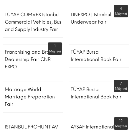
4
TÜYAP COMVEX Istanbul
LINEXPO | Istanbul
Müşteri
Commercial Vehicles, Bus
Underwear Fair
and Supply Industry Fair
1
Franchising and Brand
Müşteri
TÜYAP Bursa
Dealership Fair CNR
International Book Fair
EXPO
7
Marriage World
TÜYAP Bursa
Müşteri
Marriage Preparation
International Book Fair
Fair
12
ISTANBUL PROHUNT AV
AYSAF International Shoe
Müşteri