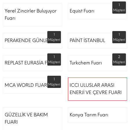
1
Yerel Zincirler Buluşuyor
Equist Fuarı
Müşteri
Fuarı
1
1
PERAKENDE GÜNLERİ
Müşteri
PAİNT İSTANBUL
Müşteri
1
2
REPLAST EURASİA FUARI
Müşteri
Turkchem Fuarı
Müşteri
1
MCA WORLD FUARI
Müşteri
ICCI ULUSLAR ARASI
ENERJİ VE ÇEVRE FUARI
GÜZELLİK VE BAKIM
Konya Tarım Fuarı
FUARI