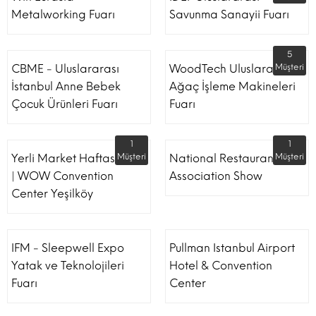
Metalworking Fuarı
Savunma Sanayii Fuarı
5
CBME - Uluslararası
WoodTech Uluslararası
Müşteri
İstanbul Anne Bebek
Ağaç İşleme Makineleri
Çocuk Ürünleri Fuarı
Fuarı
1
1
Yerli Market Haftası Fuarı
Müşteri
National Restaurant
Müşteri
| WOW Convention
Association Show
Center Yeşilköy
IFM - Sleepwell Expo
Pullman Istanbul Airport
Yatak ve Teknolojileri
Hotel & Convention
Fuarı
Center