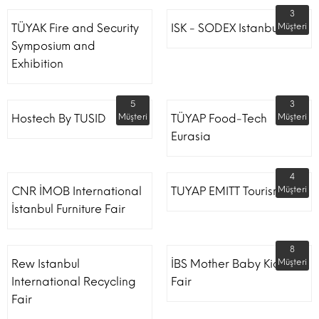
3
TÜYAK Fire and Security
ISK - SODEX Istanbul
Müşteri
Symposium and
Exhibition
5
3
Hostech By TUSID
Müşteri
TÜYAP Food-Tech
Müşteri
Eurasia
4
CNR İMOB International
TUYAP EMITT Tourism Fair
Müşteri
İstanbul Furniture Fair
8
Rew Istanbul
İBS Mother Baby Kids
Müşteri
International Recycling
Fair
Fair