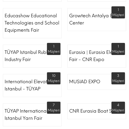
1
Educashow Educational
Growtech Antalya Expo
Müşteri
Technologies and School
Center
Equipments Fair
1
1
TÜYAP Istanbul Rubber
Müşteri
Eurasia | Eurasia Elevator
Müşteri
Industry Fair
Fair - CNR Expo
10
3
International Elevator
Müşteri
MUSIAD EXPO
Müşteri
Istanbul - TÜYAP
7
4
TÜYAP International
Müşteri
CNR Eurasia Boat Show
Müşteri
Istanbul Yarn Fair