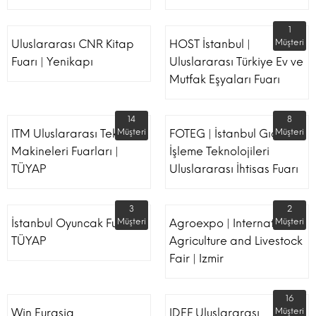
1
Uluslararası CNR Kitap
HOST İstanbul |
Müşteri
Fuarı | Yenikapı
Uluslararası Türkiye Ev ve
Mutfak Eşyaları Fuarı
14
8
ITM Uluslararası Tekstil
Müşteri
FOTEG | İstanbul Gıda
Müşteri
Makineleri Fuarları |
İşleme Teknolojileri
TÜYAP
Uluslararası İhtisas Fuarı
3
2
İstanbul Oyuncak Fuarı -
Müşteri
Agroexpo | International
Müşteri
TÜYAP
Agriculture and Livestock
Fair | Izmir
16
Win Eurasia
IDEF Uluslararası
Müşteri