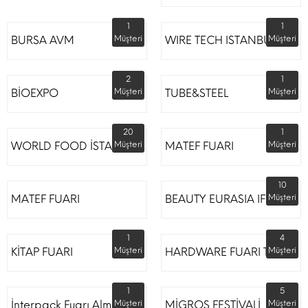
1
1
BURSA AVM
Müşteri
WIRE TECH ISTANBUL
Müşteri
2
1
BİOEXPO
Müşteri
TUBE&STEEL
Müşteri
20
1
WORLD FOOD İSTANBUL
Müşteri
MATEF FUARI
Müşteri
10
MATEF FUARI
BEAUTY EURASIA IFM
Müşteri
1
4
KİTAP FUARI
Müşteri
HARDWARE FUARI TÜYAP
Müşteri
1
5
İnterpack Fuarı Almanya
Müşteri
MİGROS FESTİVALİ
Müşteri