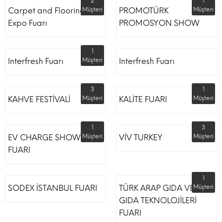
2
1
Carpet and Flooring
Müşteri
PROMOTÜRK
Müşteri
Expo Fuarı
PROMOSYON SHOW
1
Interfresh Fuarı
Müşteri
Interfresh Fuarı
3
1
KAHVE FESTİVALİ
Müşteri
KALİTE FUARI
Müşteri
1
3
EV CHARGE SHOW
Müşteri
VİV TURKEY
Müşteri
FUARI
1
SODEX İSTANBUL FUARI
TÜRK ARAP GIDA VE
Müşteri
GIDA TEKNOLOJİLERİ
FUARI