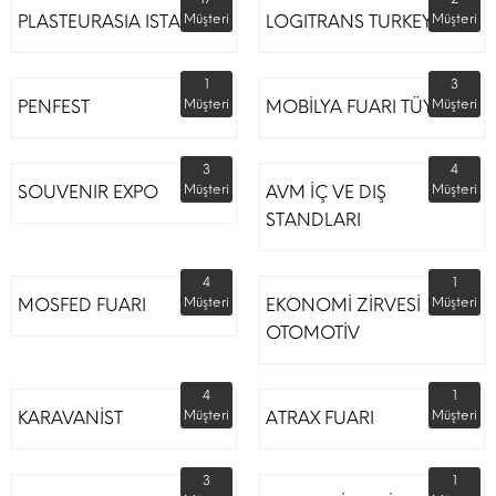
PLASTEURASIA ISTANBUL
Müşteri
LOGITRANS TURKEY
Müşteri
1
3
PENFEST
Müşteri
MOBİLYA FUARI TÜYAP
Müşteri
3
4
SOUVENIR EXPO
Müşteri
AVM İÇ VE DIŞ
Müşteri
STANDLARI
4
1
MOSFED FUARI
Müşteri
EKONOMİ ZİRVESİ
Müşteri
OTOMOTİV
4
1
KARAVANİST
Müşteri
ATRAX FUARI
Müşteri
3
1