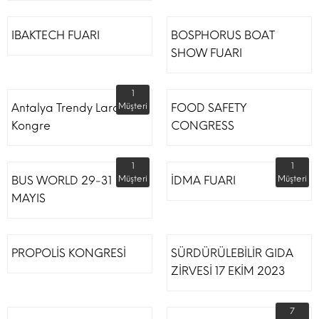
IBAKTECH FUARI
BOSPHORUS BOAT
SHOW FUARI
1
Antalya Trendy Lara Otel
Müşteri
FOOD SAFETY
Kongre
CONGRESS
1
1
BUS WORLD 29-31
Müşteri
İDMA FUARI
Müşteri
MAYIS
PROPOLİS KONGRESİ
SÜRDÜRÜLEBİLİR GIDA
ZİRVESİ 17 EKİM 2023
7