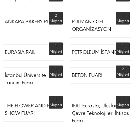
2
1
ANKARA BAKERY PLUS
Müşteri
PULMAN OTEL
Müşteri
ORGANİZASYON
1
1
EURASIA RAIL
Müşteri
PETROLEUM İSTANBUL
Müşteri
1
2
İstanbul Üniversite
Müşteri
BETON FUARI
Müşteri
Tanıtım Fuarı
1
1
THE FLOWER AND PLANT
Müşteri
IFAT Eurasia, Uluslararası
Müşteri
SHOW FUARI
Çevre Teknolojileri İhtisas
Fuarı