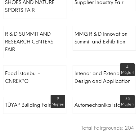
SHOES AND NATURE
Supplier Industry Fair
SPORTS FAIR
R & D SUMMIT AND
MMG R & D Innovation
RESEARCH CENTERS
Summit and Exhibition
FAIR
4
Food İstanbul -
Interior and Exterior
Müşteri
CNREXPO
Design and Application
9
35
TÜYAP Building Fair
Müşteri
Automechanika Istanbul
Müşteri
Total Fairgrounds: 204