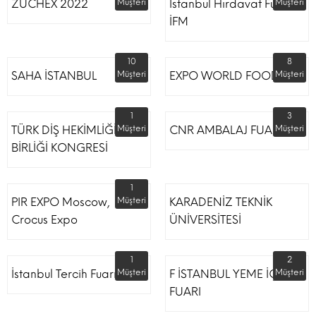
ZUCHEX 2022
Müşteri
İstanbul Hırdavat Fuarı
Müşteri
İFM
10
8
SAHA İSTANBUL
Müşteri
EXPO WORLD FOOD
Müşteri
1
3
TÜRK DİŞ HEKİMLİĞİ
Müşteri
CNR AMBALAJ FUARI
Müşteri
BİRLİĞİ KONGRESİ
1
PIR EXPO Moscow,
Müşteri
KARADENİZ TEKNİK
Crocus Expo
ÜNİVERSİTESİ
1
2
İstanbul Tercih Fuarı
Müşteri
F İSTANBUL YEME İÇME
Müşteri
FUARI