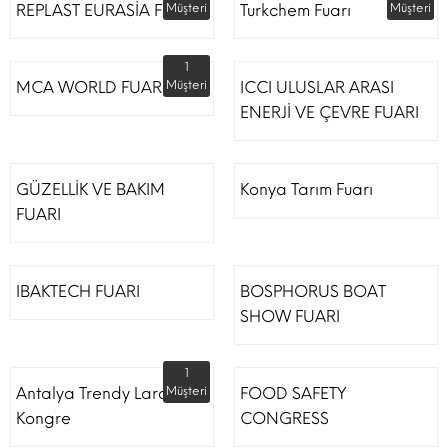
REPLAST EURASİA FUARI
Müşteri
Turkchem Fuarı
Müşteri
1
MCA WORLD FUARI
Müşteri
ICCI ULUSLAR ARASI
ENERJİ VE ÇEVRE FUARI
GÜZELLİK VE BAKIM
Konya Tarım Fuarı
FUARI
IBAKTECH FUARI
BOSPHORUS BOAT
SHOW FUARI
1
Antalya Trendy Lara Otel
Müşteri
FOOD SAFETY
Kongre
CONGRESS