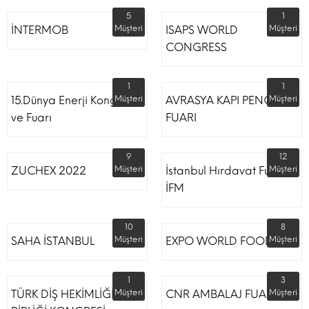
5
1
İNTERMOB
Müşteri
ISAPS WORLD
Müşteri
CONGRESS
1
1
15.Dünya Enerji Kongresi
Müşteri
AVRASYA KAPI PENCERE
Müşteri
ve Fuarı
FUARI
9
12
ZUCHEX 2022
Müşteri
İstanbul Hırdavat Fuarı
Müşteri
İFM
10
8
SAHA İSTANBUL
Müşteri
EXPO WORLD FOOD
Müşteri
1
3
TÜRK DİŞ HEKİMLİĞİ
Müşteri
CNR AMBALAJ FUARI
Müşteri