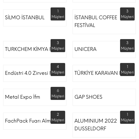
1
3
SİLMO İSTANBUL
Müşteri
İSTANBUL COFFEE
Müşteri
FESTİVAL
3
3
TURKCHEM KİMYA FUARI
Müşteri
UNICERA
Müşteri
4
1
Endüstri 4.0 Zirvesi Fuarı
Müşteri
TÜRKİYE KARAVAN FUARI
Müşteri
6
Metal Expo İfm
Müşteri
GAP SHOES
2
1
FachPack Fuarı Almanya
Müşteri
ALUMINIUM 2022
Müşteri
DUSSELDORF