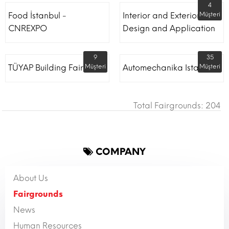
4
Food İstanbul -
Interior and Exterior
Müşteri
CNREXPO
Design and Application
9
35
TÜYAP Building Fair
Müşteri
Automechanika Istanbul
Müşteri
Total Fairgrounds: 204
COMPANY
About Us
Fairgrounds
News
Human Resources