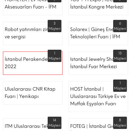
Aksesuarları Fuarı - İFM
İstanbul Kongre Merkezi
3
6
Robot yatırımları zirvesi
Müşteri
Solarex | Güneş Enerjisi &
Müşteri
ve sergisi
Teknolojileri Fuarı | İFM
1
13
İstanbul Perakende Fuarı
Müşteri
Istanbul Jewelry Show |
Müşteri
2022
İstanbul Fuar Merkezi
1
Uluslararası CNR Kitap
HOST İstanbul |
Müşteri
Fuarı | Yenikapı
Uluslararası Türkiye Ev ve
Mutfak Eşyaları Fuarı
14
8
ITM Uluslararası Tekstil
Müşteri
FOTEG | İstanbul Gıda
Müşteri