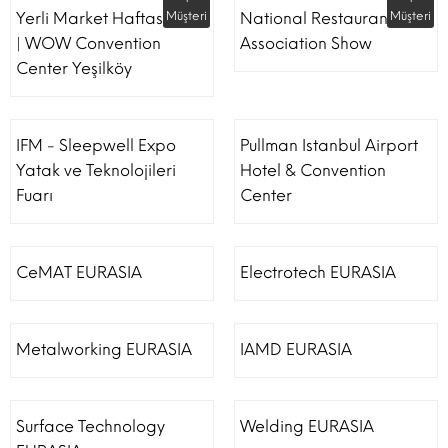
Yerli Market Haftası Fuarı
Müşteri
National Restaurant
Müşteri
| WOW Convention
Association Show
Center Yeşilköy
IFM - Sleepwell Expo
Pullman Istanbul Airport
Yatak ve Teknolojileri
Hotel & Convention
Fuarı
Center
CeMAT EURASIA
Electrotech EURASIA
Metalworking EURASIA
IAMD EURASIA
Surface Technology
Welding EURASIA