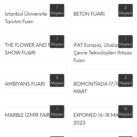
1
2
İstanbul Üniversite
Müşteri
BETON FUARI
Müşteri
Tanıtım Fuarı
1
1
THE FLOWER AND PLANT
Müşteri
IFAT Eurasia, Uluslararası
Müşteri
SHOW FUARI
Çevre Teknolojileri İhtisas
Fuarı
3
2
AMBİYANS FUARI
Müşteri
BOMONTİADA 17/18
Müşteri
MART
1
13
MARBLE İZMİR FAIR
Müşteri
EXPOMED 16-18 MART
Müşteri
2023