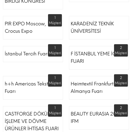
BİRLİĞİ KONGRESİ
1
PIR EXPO Moscow,
Müşteri
KARADENİZ TEKNİK
Crocus Expo
ÜNİVERSİTESİ
1
2
İstanbul Tercih Fuarı
Müşteri
F İSTANBUL YEME İÇME
Müşteri
FUARI
1
2
h+h Americas Tekstil
Müşteri
Heimtextil Frankfurt
Müşteri
Fuarı
Almanya Fuarı
1
2
CASTFORGE DÖKÜM,
Müşteri
BEAUTY EURASIA 2022
Müşteri
İŞLEME VE DÖVME
IFM
ÜRÜNLER İHTİSAS FUARI