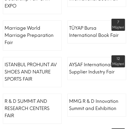
EXPO
7
Marriage World
TÜYAP Bursa
Müşteri
Marriage Preparation
International Book Fair
Fair
12
ISTANBUL PROHUNT AV
AYSAF International Shoe
Müşteri
SHOES AND NATURE
Supplier Industry Fair
SPORTS FAIR
R & D SUMMIT AND
MMG R & D Innovation
RESEARCH CENTERS
Summit and Exhibition
FAIR