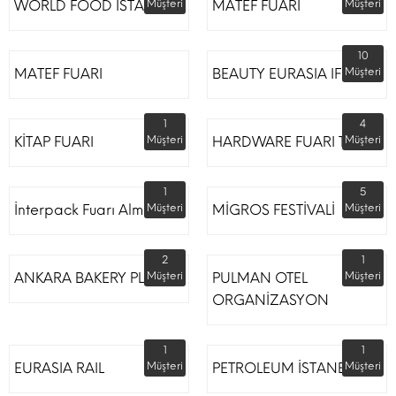
WORLD FOOD İSTANBUL
Müşteri
MATEF FUARI
Müşteri
10
MATEF FUARI
BEAUTY EURASIA IFM
Müşteri
1
4
KİTAP FUARI
Müşteri
HARDWARE FUARI TÜYAP
Müşteri
1
5
İnterpack Fuarı Almanya
Müşteri
MİGROS FESTİVALİ
Müşteri
2
1
ANKARA BAKERY PLUS
Müşteri
PULMAN OTEL
Müşteri
ORGANİZASYON
1
1
EURASIA RAIL
Müşteri
PETROLEUM İSTANBUL
Müşteri