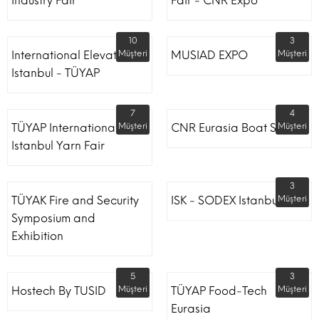
Industry Fair
Fair - CNR Expo
10
3
International Elevator
Müşteri
MUSIAD EXPO
Müşteri
Istanbul - TÜYAP
7
4
TÜYAP International
Müşteri
CNR Eurasia Boat Show
Müşteri
Istanbul Yarn Fair
3
TÜYAK Fire and Security
ISK - SODEX Istanbul
Müşteri
Symposium and
Exhibition
5
3
Hostech By TUSID
Müşteri
TÜYAP Food-Tech
Müşteri
Eurasia