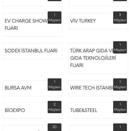
1
3
EV CHARGE SHOW
Müşteri
VİV TURKEY
Müşteri
FUARI
1
SODEX İSTANBUL FUARI
TÜRK ARAP GIDA VE
Müşteri
GIDA TEKNOLOJİLERİ
FUARI
1
1
BURSA AVM
Müşteri
WIRE TECH ISTANBUL
Müşteri
2
1
BİOEXPO
Müşteri
TUBE&STEEL
Müşteri
20
1