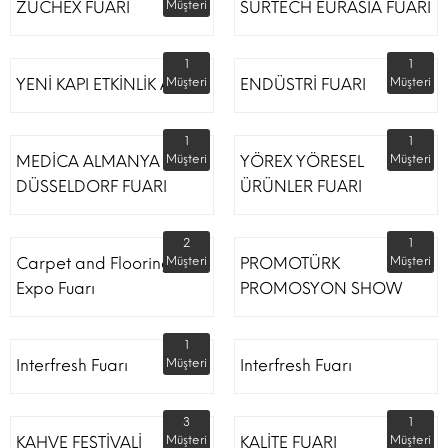
ZUCHEX FUARI
Müşteri
SURTECH EURASİA FUARI
1
1
YENİ KAPI ETKİNLİK ALANI
Müşteri
ENDÜSTRİ FUARI
Müşteri
1
1
MEDİCA ALMANYA
Müşteri
YÖREX YÖRESEL
Müşteri
DÜSSELDORF FUARI
ÜRÜNLER FUARI
2
1
Carpet and Flooring
Müşteri
PROMOTÜRK
Müşteri
Expo Fuarı
PROMOSYON SHOW
1
Interfresh Fuarı
Müşteri
Interfresh Fuarı
3
1
KAHVE FESTİVALİ
Müşteri
KALİTE FUARI
Müşteri