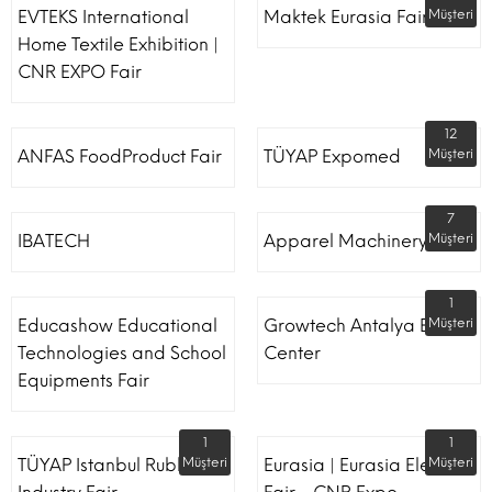
EVTEKS International
Maktek Eurasia Fair
Müşteri
Home Textile Exhibition |
CNR EXPO Fair
12
ANFAS FoodProduct Fair
TÜYAP Expomed
Müşteri
7
IBATECH
Apparel Machinery Fair
Müşteri
1
Educashow Educational
Growtech Antalya Expo
Müşteri
Technologies and School
Center
Equipments Fair
1
1
TÜYAP Istanbul Rubber
Müşteri
Eurasia | Eurasia Elevator
Müşteri