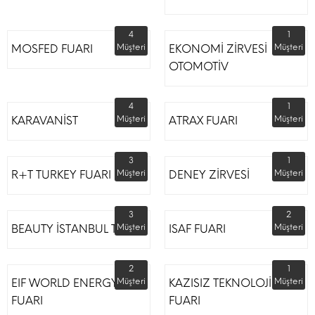
4
1
MOSFED FUARI
Müşteri
EKONOMİ ZİRVESİ
Müşteri
OTOMOTİV
4
1
KARAVANİST
Müşteri
ATRAX FUARI
Müşteri
3
1
R+T TURKEY FUARI
Müşteri
DENEY ZİRVESİ
Müşteri
3
2
BEAUTY İSTANBUL TÜYAP
Müşteri
ISAF FUARI
Müşteri
2
1
EIF WORLD ENERGY
Müşteri
KAZISIZ TEKNOLOJİLER
Müşteri
FUARI
FUARI