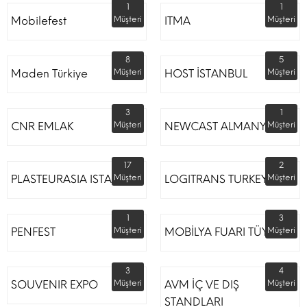
1
1
Mobilefest
Müşteri
ITMA
Müşteri
8
5
Maden Türkiye
Müşteri
HOST İSTANBUL
Müşteri
3
1
CNR EMLAK
Müşteri
NEWCAST ALMANYA
Müşteri
17
2
PLASTEURASIA ISTANBUL
Müşteri
LOGITRANS TURKEY
Müşteri
1
3
PENFEST
Müşteri
MOBİLYA FUARI TÜYAP
Müşteri
3
4
SOUVENIR EXPO
Müşteri
AVM İÇ VE DIŞ
Müşteri
STANDLARI