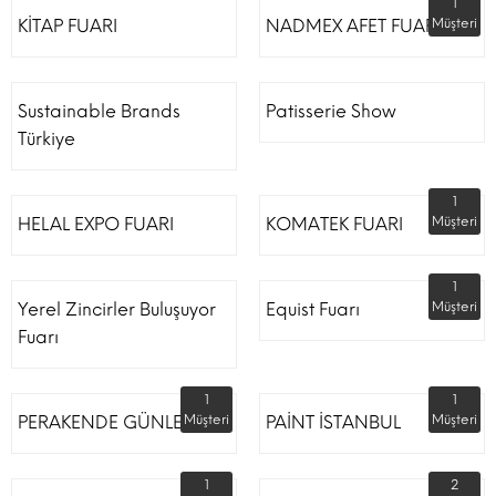
1
KİTAP FUARI
NADMEX AFET FUARI
Müşteri
Sustainable Brands
Patisserie Show
Türkiye
1
HELAL EXPO FUARI
KOMATEK FUARI
Müşteri
1
Yerel Zincirler Buluşuyor
Equist Fuarı
Müşteri
Fuarı
1
1
PERAKENDE GÜNLERİ
Müşteri
PAİNT İSTANBUL
Müşteri
1
2