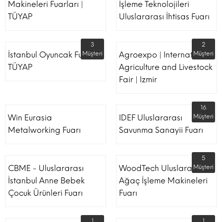
Makineleri Fuarları |
İşleme Teknolojileri
TÜYAP
Uluslararası İhtisas Fuarı
3
2
İstanbul Oyuncak Fuarı -
Müşteri
Agroexpo | International
Müşteri
TÜYAP
Agriculture and Livestock
Fair | Izmir
16
Win Eurasia
IDEF Uluslararası
Müşteri
Metalworking Fuarı
Savunma Sanayii Fuarı
5
CBME - Uluslararası
WoodTech Uluslararası
Müşteri
İstanbul Anne Bebek
Ağaç İşleme Makineleri
Çocuk Ürünleri Fuarı
Fuarı
1
1