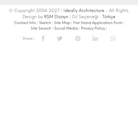
© Copyright 2004-2027 |
Ideally Architecture
- All Rights.
Design by
RSM Dizayn
| Dil Seçeneği :
Türkçe
Contact Info
|
Sketch
|
Site Map
|
Fair Stand Application Form
|
Site Search
|
Social Media
|
Privacy Policy
|
Share |