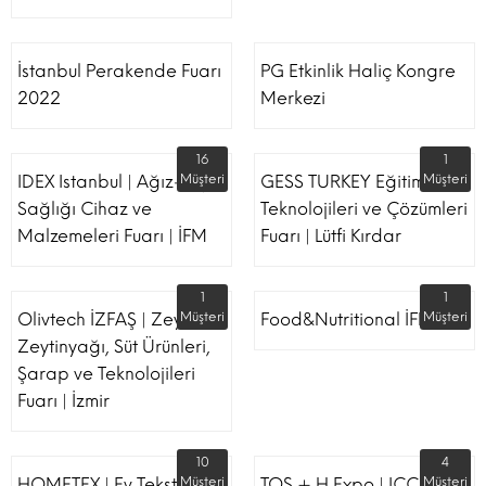
İstanbul Perakende Fuarı
PG Etkinlik Haliç Kongre
2022
Merkezi
16
1
IDEX Istanbul | Ağız-Diş
Müşteri
GESS TURKEY Eğitim
Müşteri
Sağlığı Cihaz ve
Teknolojileri ve Çözümleri
Malzemeleri Fuarı | İFM
Fuarı | Lütfi Kırdar
1
1
Olivtech İZFAŞ | Zeytin,
Müşteri
Food&Nutritional İFM
Müşteri
Zeytinyağı, Süt Ürünleri,
Şarap ve Teknolojileri
Fuarı | İzmir
10
4
HOMETEX | Ev Tekstili Ve
Müşteri
TOS + H Expo | ICC -
Müşteri