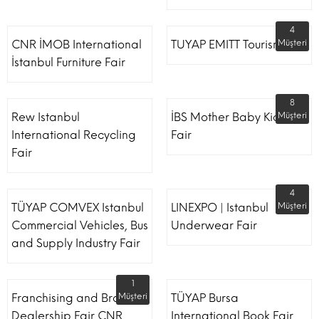
4
CNR İMOB International
TUYAP EMITT Tourism Fair
Müşteri
İstanbul Furniture Fair
8
Rew Istanbul
İBS Mother Baby Kids
Müşteri
International Recycling
Fair
Fair
4
TÜYAP COMVEX Istanbul
LINEXPO | Istanbul
Müşteri
Commercial Vehicles, Bus
Underwear Fair
and Supply Industry Fair
1
Franchising and Brand
Müşteri
TÜYAP Bursa
Dealership Fair CNR
International Book Fair