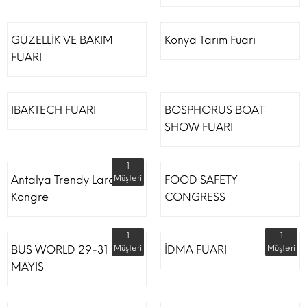
GÜZELLİK VE BAKIM
Konya Tarım Fuarı
FUARI
IBAKTECH FUARI
BOSPHORUS BOAT
SHOW FUARI
1
Antalya Trendy Lara Otel
Müşteri
FOOD SAFETY
Kongre
CONGRESS
1
1
BUS WORLD 29-31
Müşteri
İDMA FUARI
Müşteri
MAYIS