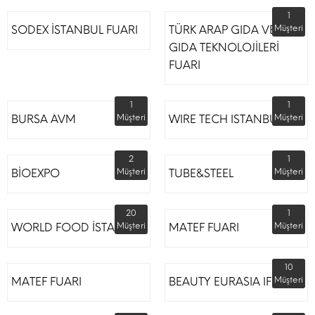
1
SODEX İSTANBUL FUARI
TÜRK ARAP GIDA VE
Müşteri
GIDA TEKNOLOJİLERİ
FUARI
1
1
BURSA AVM
Müşteri
WIRE TECH ISTANBUL
Müşteri
2
1
BİOEXPO
Müşteri
TUBE&STEEL
Müşteri
20
1
WORLD FOOD İSTANBUL
Müşteri
MATEF FUARI
Müşteri
10
MATEF FUARI
BEAUTY EURASIA IFM
Müşteri