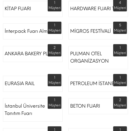
1
4
KİTAP FUARI
Müşteri
HARDWARE FUARI TÜYAP
Müşteri
1
5
İnterpack Fuarı Almanya
Müşteri
MİGROS FESTİVALİ
Müşteri
2
1
ANKARA BAKERY PLUS
Müşteri
PULMAN OTEL
Müşteri
ORGANİZASYON
1
1
EURASIA RAIL
Müşteri
PETROLEUM İSTANBUL
Müşteri
1
2
İstanbul Üniversite
Müşteri
BETON FUARI
Müşteri
Tanıtım Fuarı
1
1