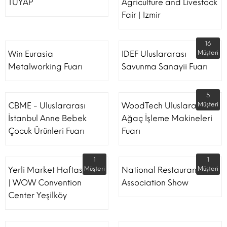
TÜYAP
Agriculture and Livestock
Fair | Izmir
16
Win Eurasia
IDEF Uluslararası
Müşteri
Metalworking Fuarı
Savunma Sanayii Fuarı
5
CBME - Uluslararası
WoodTech Uluslararası
Müşteri
İstanbul Anne Bebek
Ağaç İşleme Makineleri
Çocuk Ürünleri Fuarı
Fuarı
1
1
Yerli Market Haftası Fuarı
Müşteri
National Restaurant
Müşteri
| WOW Convention
Association Show
Center Yeşilköy