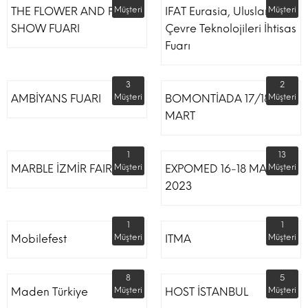
THE FLOWER AND PLANT
Müşteri
IFAT Eurasia, Uluslararası
Müşteri
SHOW FUARI
Çevre Teknolojileri İhtisas
Fuarı
3
2
AMBİYANS FUARI
Müşteri
BOMONTİADA 17/18
Müşteri
MART
1
13
MARBLE İZMİR FAIR
Müşteri
EXPOMED 16-18 MART
Müşteri
2023
1
1
Mobilefest
Müşteri
ITMA
Müşteri
8
5
Maden Türkiye
Müşteri
HOST İSTANBUL
Müşteri