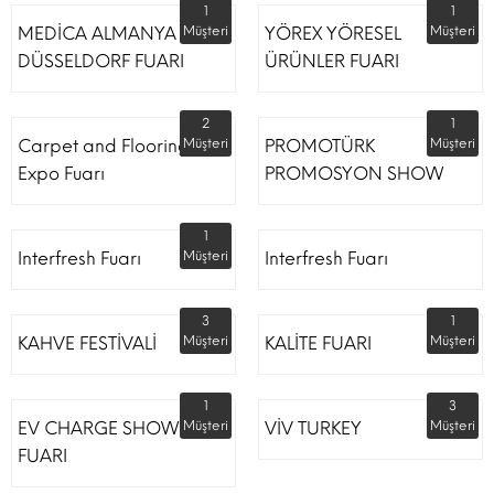
1
1
MEDİCA ALMANYA
Müşteri
YÖREX YÖRESEL
Müşteri
DÜSSELDORF FUARI
ÜRÜNLER FUARI
2
1
Carpet and Flooring
Müşteri
PROMOTÜRK
Müşteri
Expo Fuarı
PROMOSYON SHOW
1
Interfresh Fuarı
Müşteri
Interfresh Fuarı
3
1
KAHVE FESTİVALİ
Müşteri
KALİTE FUARI
Müşteri
1
3
EV CHARGE SHOW
Müşteri
VİV TURKEY
Müşteri
FUARI