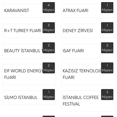
4
1
KARAVANİST
Müşteri
ATRAX FUARI
Müşteri
3
1
R+T TURKEY FUARI
Müşteri
DENEY ZİRVESİ
Müşteri
3
2
BEAUTY İSTANBUL TÜYAP
Müşteri
ISAF FUARI
Müşteri
2
1
EIF WORLD ENERGY
Müşteri
KAZISIZ TEKNOLOJİLER
Müşteri
FUARI
FUARI
1
3
SİLMO İSTANBUL
Müşteri
İSTANBUL COFFEE
Müşteri
FESTİVAL