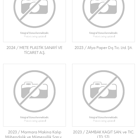
2024 / METE PLASTİK SANAYİ VE
2023 / Afya Paper Dış Tic. Ltd. Şti.
TİCARET A.Ş.
2023 / Marmara Makina Kalıp
2023 / ZAMBAK KAGIT SAN. ve TIC.
Mühendislik ve Mümessillik San.ve
LTD. STI.