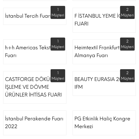
1
2
İstanbul Tercih Fuarı
Müşteri
F İSTANBUL YEME İÇME
Müşteri
FUARI
1
2
h+h Americas Tekstil
Müşteri
Heimtextil Frankfurt
Müşteri
Fuarı
Almanya Fuarı
1
2
CASTFORGE DÖKÜM,
Müşteri
BEAUTY EURASIA 2022
Müşteri
İŞLEME VE DÖVME
IFM
ÜRÜNLER İHTİSAS FUARI
İstanbul Perakende Fuarı
PG Etkinlik Haliç Kongre
2022
Merkezi