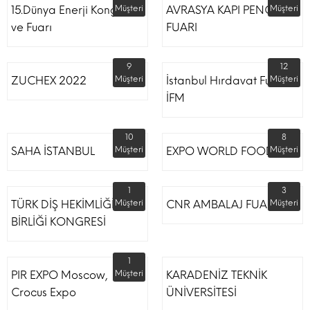
15.Dünya Enerji Kongresi
Müşteri
AVRASYA KAPI PENCERE
Müşteri
ve Fuarı
FUARI
9
12
ZUCHEX 2022
Müşteri
İstanbul Hırdavat Fuarı
Müşteri
İFM
10
8
SAHA İSTANBUL
Müşteri
EXPO WORLD FOOD
Müşteri
1
3
TÜRK DİŞ HEKİMLİĞİ
Müşteri
CNR AMBALAJ FUARI
Müşteri
BİRLİĞİ KONGRESİ
1
PIR EXPO Moscow,
Müşteri
KARADENİZ TEKNİK
Crocus Expo
ÜNİVERSİTESİ