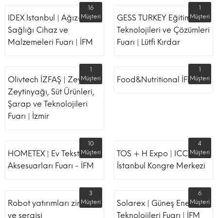
16
1
IDEX Istanbul | Ağız-Diş
Müşteri
GESS TURKEY Eğitim
Müşteri
Sağlığı Cihaz ve
Teknolojileri ve Çözümleri
Malzemeleri Fuarı | İFM
Fuarı | Lütfi Kırdar
1
1
Olivtech İZFAŞ | Zeytin,
Müşteri
Food&Nutritional İFM
Müşteri
Zeytinyağı, Süt Ürünleri,
Şarap ve Teknolojileri
Fuarı | İzmir
10
4
HOMETEX | Ev Tekstili Ve
Müşteri
TOS + H Expo | ICC -
Müşteri
Aksesuarları Fuarı - İFM
İstanbul Kongre Merkezi
3
6
Robot yatırımları zirvesi
Müşteri
Solarex | Güneş Enerjisi &
Müşteri
ve sergisi
Teknolojileri Fuarı | İFM