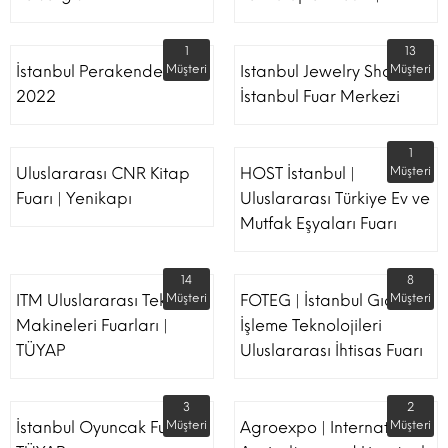
1
13
İstanbul Perakende Fuarı
Müşteri
Istanbul Jewelry Show |
Müşteri
2022
İstanbul Fuar Merkezi
1
Uluslararası CNR Kitap
HOST İstanbul |
Müşteri
Fuarı | Yenikapı
Uluslararası Türkiye Ev ve
Mutfak Eşyaları Fuarı
14
8
ITM Uluslararası Tekstil
Müşteri
FOTEG | İstanbul Gıda
Müşteri
Makineleri Fuarları |
İşleme Teknolojileri
TÜYAP
Uluslararası İhtisas Fuarı
3
2
İstanbul Oyuncak Fuarı -
Müşteri
Agroexpo | International
Müşteri