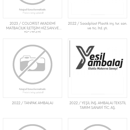
2023 / COLORİST AKADEMİ
2022 / Saadplast Plastik inş. tur. san.
MATBACILIK İLETİŞİM HİZ.SAN.VE
ve tic. ltd. şti.
TİC.LTD.ŞTİ.
2022 / TANPAK AMBALAJ
2022 / YEŞİL İNŞ. AMBALAJ TEKSTİL
TARIM SANAYİ TİC. AŞ.