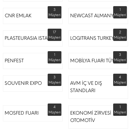
3
1
CNR EMLAK
Müşteri
NEWCAST ALMANYA
Müşteri
17
2
PLASTEURASIA ISTANBUL
Müşteri
LOGITRANS TURKEY
Müşteri
1
3
PENFEST
Müşteri
MOBİLYA FUARI TÜYAP
Müşteri
3
4
SOUVENIR EXPO
Müşteri
AVM İÇ VE DIŞ
Müşteri
STANDLARI
4
1
MOSFED FUARI
Müşteri
EKONOMİ ZİRVESİ
Müşteri
OTOMOTİV