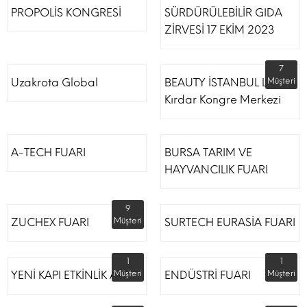
PROPOLİS KONGRESİ
SÜRDÜRÜLEBİLİR GIDA
ZİRVESİ 17 EKİM 2023
7
Uzakrota Global
BEAUTY İSTANBUL Lütfi
Müşteri
Kırdar Kongre Merkezi
A-TECH FUARI
BURSA TARIM VE
HAYVANCILIK FUARI
9
ZUCHEX FUARI
Müşteri
SURTECH EURASİA FUARI
1
1
YENİ KAPI ETKİNLİK ALANI
Müşteri
ENDÜSTRİ FUARI
Müşteri