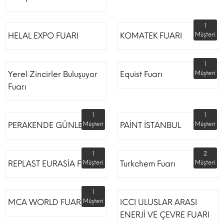
1
HELAL EXPO FUARI
KOMATEK FUARI
Müşteri
1
Yerel Zincirler Buluşuyor
Equist Fuarı
Müşteri
Fuarı
1
1
PERAKENDE GÜNLERİ
Müşteri
PAİNT İSTANBUL
Müşteri
1
2
REPLAST EURASİA FUARI
Müşteri
Turkchem Fuarı
Müşteri
1
MCA WORLD FUARI
Müşteri
ICCI ULUSLAR ARASI
ENERJİ VE ÇEVRE FUARI