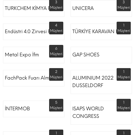
3
3
TURKCHEM KİMYA FUARI
Müşteri
UNICERA
Müşteri
4
1
Endüstri 4.0 Zirvesi Fuarı
Müşteri
TÜRKİYE KARAVAN FUARI
Müşteri
6
Metal Expo İfm
Müşteri
GAP SHOES
2
1
FachPack Fuarı Almanya
Müşteri
ALUMINIUM 2022
Müşteri
DUSSELDORF
5
1
İNTERMOB
Müşteri
ISAPS WORLD
Müşteri
CONGRESS
1
1