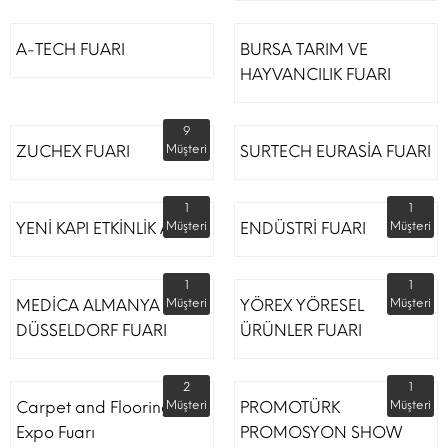
A-TECH FUARI
BURSA TARIM VE
HAYVANCILIK FUARI
9
ZUCHEX FUARI
Müşteri
SURTECH EURASİA FUARI
1
1
YENİ KAPI ETKİNLİK ALANI
Müşteri
ENDÜSTRİ FUARI
Müşteri
1
1
MEDİCA ALMANYA
Müşteri
YÖREX YÖRESEL
Müşteri
DÜSSELDORF FUARI
ÜRÜNLER FUARI
2
1
Carpet and Flooring
Müşteri
PROMOTÜRK
Müşteri
Expo Fuarı
PROMOSYON SHOW