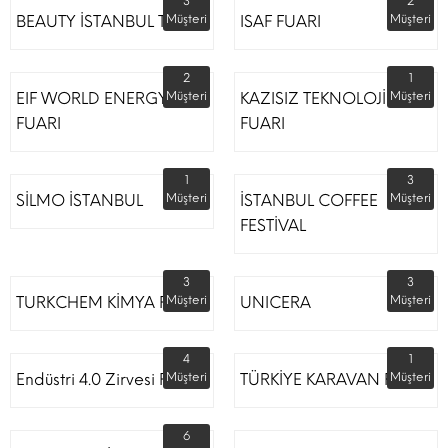
3
2
BEAUTY İSTANBUL TÜYAP
Müşteri
ISAF FUARI
Müşteri
2
1
EIF WORLD ENERGY
Müşteri
KAZISIZ TEKNOLOJİLER
Müşteri
FUARI
FUARI
1
3
SİLMO İSTANBUL
Müşteri
İSTANBUL COFFEE
Müşteri
FESTİVAL
3
3
TURKCHEM KİMYA FUARI
Müşteri
UNICERA
Müşteri
4
1
Endüstri 4.0 Zirvesi Fuarı
Müşteri
TÜRKİYE KARAVAN FUARI
Müşteri
6