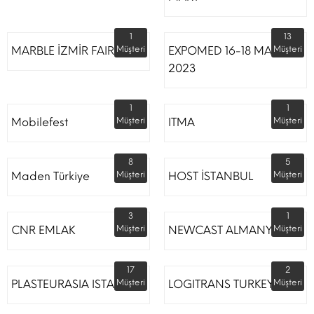
1
13
MARBLE İZMİR FAIR
Müşteri
EXPOMED 16-18 MART
Müşteri
2023
1
1
Mobilefest
Müşteri
ITMA
Müşteri
8
5
Maden Türkiye
Müşteri
HOST İSTANBUL
Müşteri
3
1
CNR EMLAK
Müşteri
NEWCAST ALMANYA
Müşteri
17
2
PLASTEURASIA ISTANBUL
Müşteri
LOGITRANS TURKEY
Müşteri