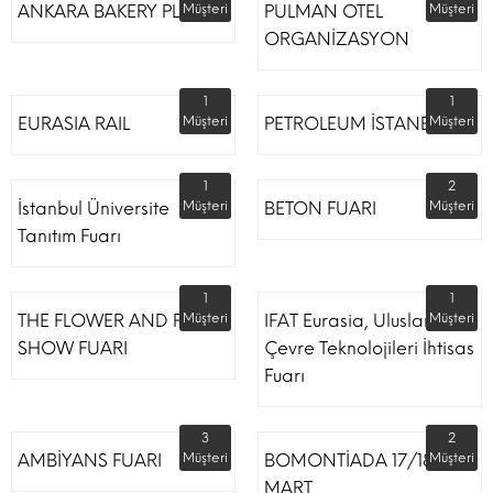
ANKARA BAKERY PLUS
Müşteri
PULMAN OTEL
Müşteri
ORGANİZASYON
1
1
EURASIA RAIL
Müşteri
PETROLEUM İSTANBUL
Müşteri
1
2
İstanbul Üniversite
Müşteri
BETON FUARI
Müşteri
Tanıtım Fuarı
1
1
THE FLOWER AND PLANT
Müşteri
IFAT Eurasia, Uluslararası
Müşteri
SHOW FUARI
Çevre Teknolojileri İhtisas
Fuarı
3
2
AMBİYANS FUARI
Müşteri
BOMONTİADA 17/18
Müşteri
MART