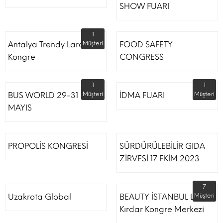
SHOW FUARI
1
Antalya Trendy Lara Otel
Müşteri
FOOD SAFETY
Kongre
CONGRESS
1
1
BUS WORLD 29-31
Müşteri
İDMA FUARI
Müşteri
MAYIS
PROPOLİS KONGRESİ
SÜRDÜRÜLEBİLİR GIDA
ZİRVESİ 17 EKİM 2023
7
Uzakrota Global
BEAUTY İSTANBUL Lütfi
Müşteri
Kırdar Kongre Merkezi