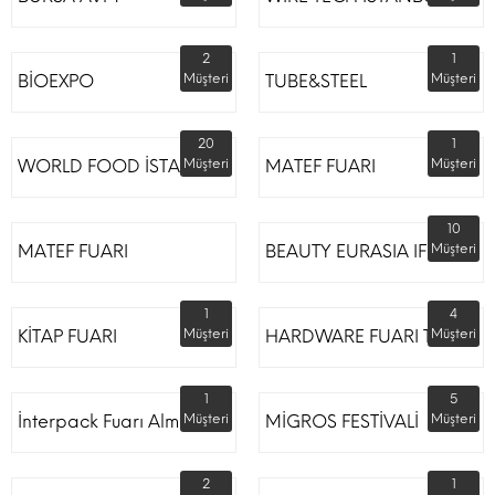
2
1
BİOEXPO
Müşteri
TUBE&STEEL
Müşteri
20
1
WORLD FOOD İSTANBUL
Müşteri
MATEF FUARI
Müşteri
10
MATEF FUARI
BEAUTY EURASIA IFM
Müşteri
1
4
KİTAP FUARI
Müşteri
HARDWARE FUARI TÜYAP
Müşteri
1
5
İnterpack Fuarı Almanya
Müşteri
MİGROS FESTİVALİ
Müşteri
2
1