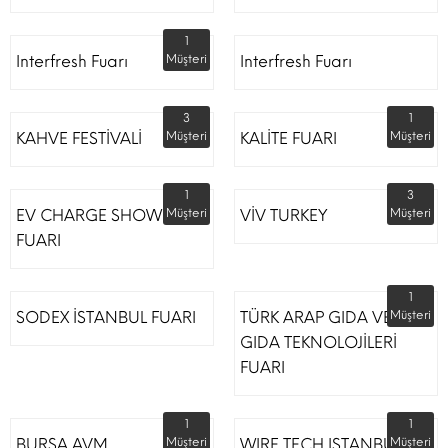
1
Interfresh Fuarı
Müşteri
Interfresh Fuarı
3
1
KAHVE FESTİVALİ
Müşteri
KALİTE FUARI
Müşteri
1
3
EV CHARGE SHOW
Müşteri
VİV TURKEY
Müşteri
FUARI
1
SODEX İSTANBUL FUARI
TÜRK ARAP GIDA VE
Müşteri
GIDA TEKNOLOJİLERİ
FUARI
1
1
BURSA AVM
Müşteri
WIRE TECH ISTANBUL
Müşteri