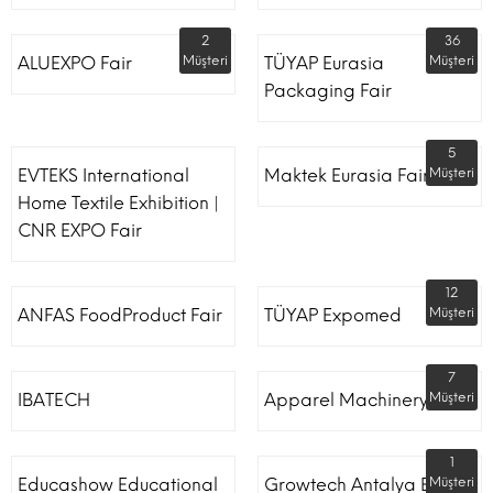
2
36
ALUEXPO Fair
Müşteri
TÜYAP Eurasia
Müşteri
Packaging Fair
5
EVTEKS International
Maktek Eurasia Fair
Müşteri
Home Textile Exhibition |
CNR EXPO Fair
12
ANFAS FoodProduct Fair
TÜYAP Expomed
Müşteri
7
IBATECH
Apparel Machinery Fair
Müşteri
1
Educashow Educational
Growtech Antalya Expo
Müşteri