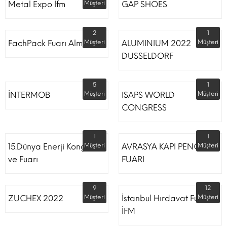
Metal Expo İfm
Müşteri
GAP SHOES
2
1
FachPack Fuarı Almanya
Müşteri
ALUMINIUM 2022
Müşteri
DUSSELDORF
5
1
İNTERMOB
Müşteri
ISAPS WORLD
Müşteri
CONGRESS
1
1
15.Dünya Enerji Kongresi
Müşteri
AVRASYA KAPI PENCERE
Müşteri
ve Fuarı
FUARI
9
12
ZUCHEX 2022
Müşteri
İstanbul Hırdavat Fuarı
Müşteri
İFM