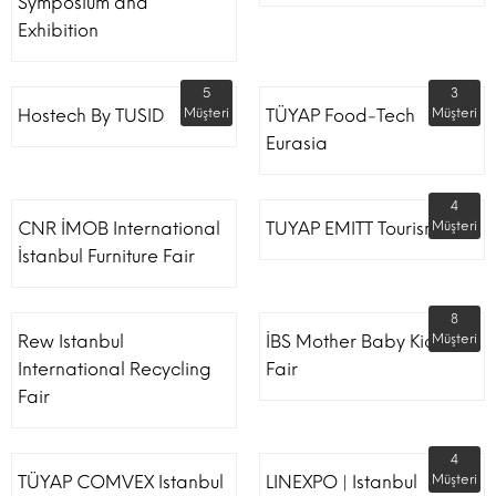
Symposium and
Exhibition
5
3
Hostech By TUSID
Müşteri
TÜYAP Food-Tech
Müşteri
Eurasia
4
CNR İMOB International
TUYAP EMITT Tourism Fair
Müşteri
İstanbul Furniture Fair
8
Rew Istanbul
İBS Mother Baby Kids
Müşteri
International Recycling
Fair
Fair
4
TÜYAP COMVEX Istanbul
LINEXPO | Istanbul
Müşteri