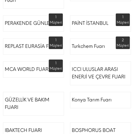
Fuarı
1
1
PERAKENDE GÜNLERİ
Müşteri
PAİNT İSTANBUL
Müşteri
1
2
REPLAST EURASİA FUARI
Müşteri
Turkchem Fuarı
Müşteri
1
MCA WORLD FUARI
Müşteri
ICCI ULUSLAR ARASI
ENERJİ VE ÇEVRE FUARI
GÜZELLİK VE BAKIM
Konya Tarım Fuarı
FUARI
IBAKTECH FUARI
BOSPHORUS BOAT