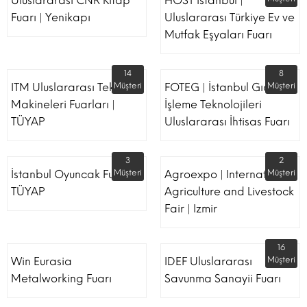
Uluslararası CNR Kitap
HOST İstanbul |
Fuarı | Yenikapı
Uluslararası Türkiye Ev ve
Mutfak Eşyaları Fuarı
14
8
ITM Uluslararası Tekstil
Müşteri
FOTEG | İstanbul Gıda
Müşteri
Makineleri Fuarları |
İşleme Teknolojileri
TÜYAP
Uluslararası İhtisas Fuarı
3
2
İstanbul Oyuncak Fuarı -
Müşteri
Agroexpo | International
Müşteri
TÜYAP
Agriculture and Livestock
Fair | Izmir
16
Win Eurasia
IDEF Uluslararası
Müşteri
Metalworking Fuarı
Savunma Sanayii Fuarı