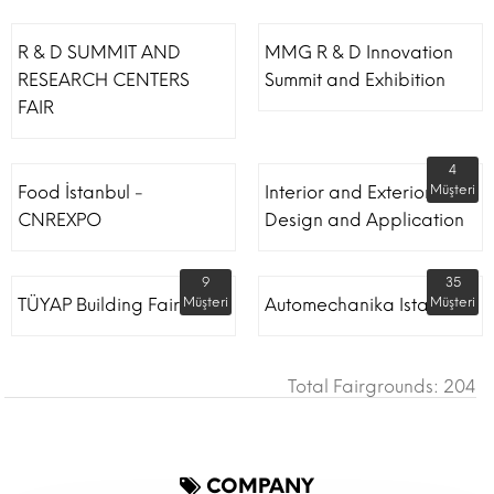
R & D SUMMIT AND
MMG R & D Innovation
RESEARCH CENTERS
Summit and Exhibition
FAIR
4
Food İstanbul -
Interior and Exterior
Müşteri
CNREXPO
Design and Application
9
35
TÜYAP Building Fair
Müşteri
Automechanika Istanbul
Müşteri
Total Fairgrounds: 204
COMPANY