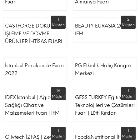
Fuarı
Almanya Fuarı
1
2
CASTFORGE DÖKÜM,
Müşteri
BEAUTY EURASIA 2022
Müşteri
İŞLEME VE DÖVME
IFM
ÜRÜNLER İHTİSAS FUARI
İstanbul Perakende Fuarı
PG Etkinlik Haliç Kongre
2022
Merkezi
16
1
IDEX Istanbul | Ağız-Diş
Müşteri
GESS TURKEY Eğitim
Müşteri
Sağlığı Cihaz ve
Teknolojileri ve Çözümleri
Malzemeleri Fuarı | İFM
Fuarı | Lütfi Kırdar
1
1
Olivtech İZFAŞ | Zeytin,
Müşteri
Food&Nutritional İFM
Müşteri