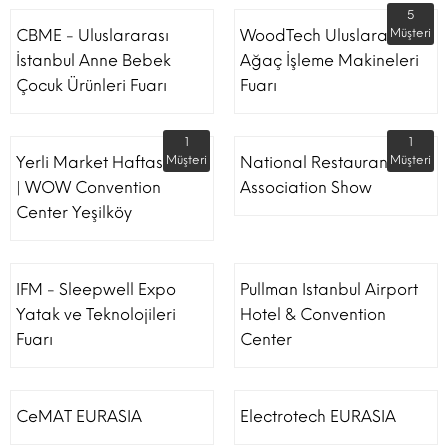
5
CBME - Uluslararası
WoodTech Uluslararası
Müşteri
İstanbul Anne Bebek
Ağaç İşleme Makineleri
Çocuk Ürünleri Fuarı
Fuarı
1
1
Yerli Market Haftası Fuarı
Müşteri
National Restaurant
Müşteri
| WOW Convention
Association Show
Center Yeşilköy
IFM - Sleepwell Expo
Pullman Istanbul Airport
Yatak ve Teknolojileri
Hotel & Convention
Fuarı
Center
CeMAT EURASIA
Electrotech EURASIA