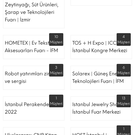
Zeytinyağı, Süt Ürünleri,
Şarap ve Teknolojileri
Fuarı | İzmir
10
4
HOMETEX | Ev Tekstili Ve
Müşteri
TOS + H Expo | ICC -
Müşteri
Aksesuarları Fuarı - İFM
İstanbul Kongre Merkezi
3
6
Robot yatırımları zirvesi
Müşteri
Solarex | Güneş Enerjisi &
Müşteri
ve sergisi
Teknolojileri Fuarı | İFM
1
13
İstanbul Perakende Fuarı
Müşteri
Istanbul Jewelry Show |
Müşteri
2022
İstanbul Fuar Merkezi
1
Müşteri