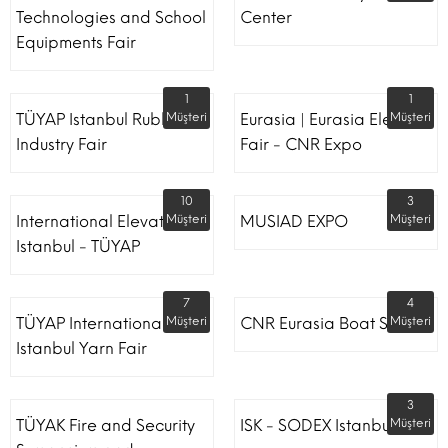
Technologies and School
Center
Equipments Fair
1
1
TÜYAP Istanbul Rubber
Müşteri
Eurasia | Eurasia Elevator
Müşteri
Industry Fair
Fair - CNR Expo
10
3
International Elevator
Müşteri
MUSIAD EXPO
Müşteri
Istanbul - TÜYAP
7
4
TÜYAP International
Müşteri
CNR Eurasia Boat Show
Müşteri
Istanbul Yarn Fair
3
TÜYAK Fire and Security
ISK - SODEX Istanbul
Müşteri