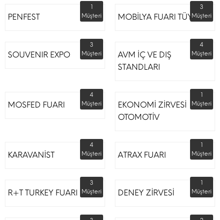
1
3
PENFEST
Müşteri
MOBİLYA FUARI TÜYAP
Müşteri
3
4
SOUVENIR EXPO
Müşteri
AVM İÇ VE DIŞ
Müşteri
STANDLARI
4
1
MOSFED FUARI
Müşteri
EKONOMİ ZİRVESİ
Müşteri
OTOMOTİV
4
1
KARAVANİST
Müşteri
ATRAX FUARI
Müşteri
3
1
R+T TURKEY FUARI
Müşteri
DENEY ZİRVESİ
Müşteri