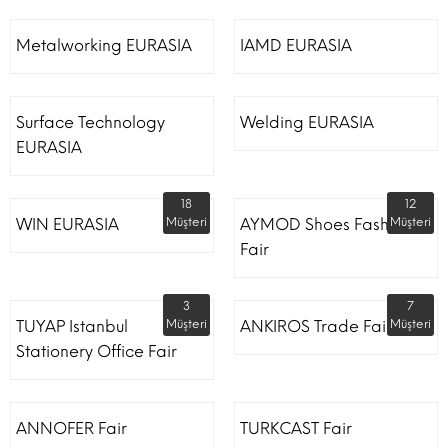
Metalworking EURASIA
IAMD EURASIA
Surface Technology
Welding EURASIA
EURASIA
18
12
WIN EURASIA
Müşteri
AYMOD Shoes Fashion
Müşteri
Fair
3
7
TUYAP Istanbul
Müşteri
ANKIROS Trade Fairs
Müşteri
Stationery Office Fair
ANNOFER Fair
TURKCAST Fair