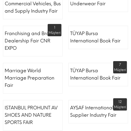
Commercial Vehicles, Bus
Underwear Fair
and Supply Industry Fair
1
Franchising and Brand
Müşteri
TÜYAP Bursa
Dealership Fair CNR
International Book Fair
EXPO
7
Marriage World
TÜYAP Bursa
Müşteri
Marriage Preparation
International Book Fair
Fair
12
ISTANBUL PROHUNT AV
AYSAF International Shoe
Müşteri
SHOES AND NATURE
Supplier Industry Fair
SPORTS FAIR