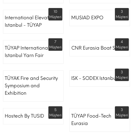
10
3
International Elevator
Müşteri
MUSIAD EXPO
Müşteri
Istanbul - TÜYAP
7
4
TÜYAP International
Müşteri
CNR Eurasia Boat Show
Müşteri
Istanbul Yarn Fair
3
TÜYAK Fire and Security
ISK - SODEX Istanbul
Müşteri
Symposium and
Exhibition
5
3
Hostech By TUSID
Müşteri
TÜYAP Food-Tech
Müşteri
Eurasia