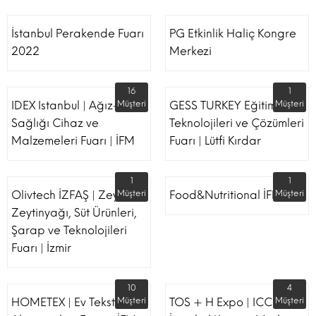
İstanbul Perakende Fuarı
PG Etkinlik Haliç Kongre
2022
Merkezi
16
1
IDEX Istanbul | Ağız-Diş
Müşteri
GESS TURKEY Eğitim
Müşteri
Sağlığı Cihaz ve
Teknolojileri ve Çözümleri
Malzemeleri Fuarı | İFM
Fuarı | Lütfi Kırdar
1
1
Olivtech İZFAŞ | Zeytin,
Müşteri
Food&Nutritional İFM
Müşteri
Zeytinyağı, Süt Ürünleri,
Şarap ve Teknolojileri
Fuarı | İzmir
10
4
HOMETEX | Ev Tekstili Ve
Müşteri
TOS + H Expo | ICC -
Müşteri