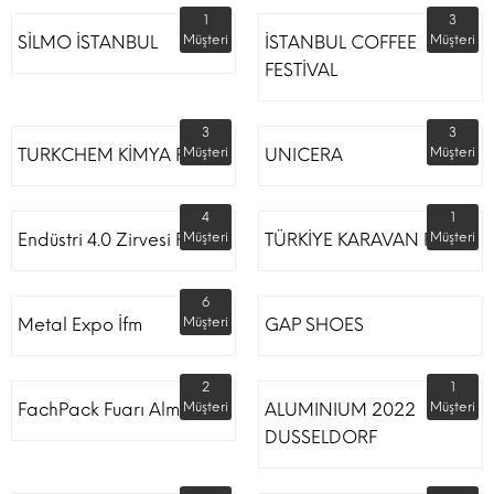
1
3
SİLMO İSTANBUL
Müşteri
İSTANBUL COFFEE
Müşteri
FESTİVAL
3
3
TURKCHEM KİMYA FUARI
Müşteri
UNICERA
Müşteri
4
1
Endüstri 4.0 Zirvesi Fuarı
Müşteri
TÜRKİYE KARAVAN FUARI
Müşteri
6
Metal Expo İfm
Müşteri
GAP SHOES
2
1
FachPack Fuarı Almanya
Müşteri
ALUMINIUM 2022
Müşteri
DUSSELDORF