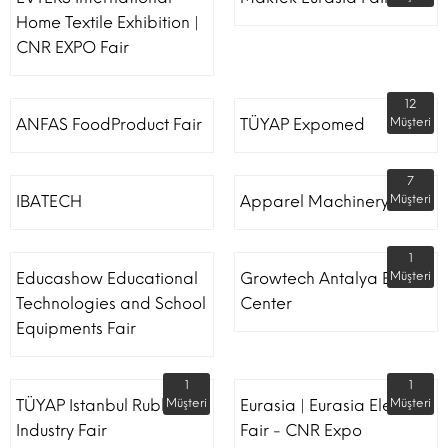
Home Textile Exhibition |
CNR EXPO Fair
12
ANFAS FoodProduct Fair
TÜYAP Expomed
Müşteri
7
IBATECH
Apparel Machinery Fair
Müşteri
1
Educashow Educational
Growtech Antalya Expo
Müşteri
Technologies and School
Center
Equipments Fair
1
1
TÜYAP Istanbul Rubber
Müşteri
Eurasia | Eurasia Elevator
Müşteri
Industry Fair
Fair - CNR Expo