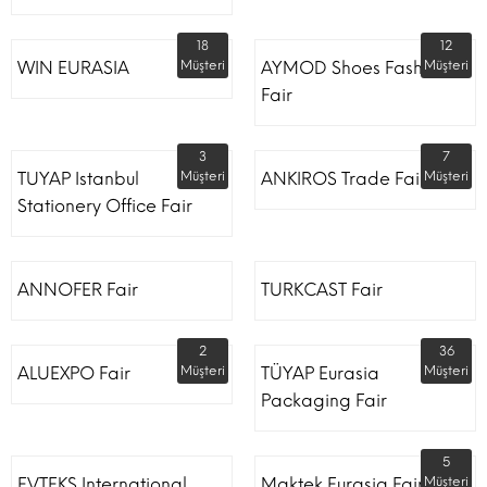
18
12
WIN EURASIA
Müşteri
AYMOD Shoes Fashion
Müşteri
Fair
3
7
TUYAP Istanbul
Müşteri
ANKIROS Trade Fairs
Müşteri
Stationery Office Fair
ANNOFER Fair
TURKCAST Fair
2
36
ALUEXPO Fair
Müşteri
TÜYAP Eurasia
Müşteri
Packaging Fair
5
EVTEKS International
Maktek Eurasia Fair
Müşteri