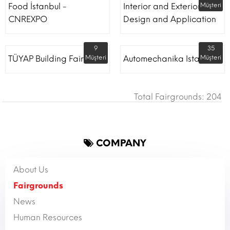
Food İstanbul -
Interior and Exterior
Müşteri
CNREXPO
Design and Application
9
35
TÜYAP Building Fair
Müşteri
Automechanika Istanbul
Müşteri
Total Fairgrounds: 204
COMPANY
About Us
Fairgrounds
News
Human Resources