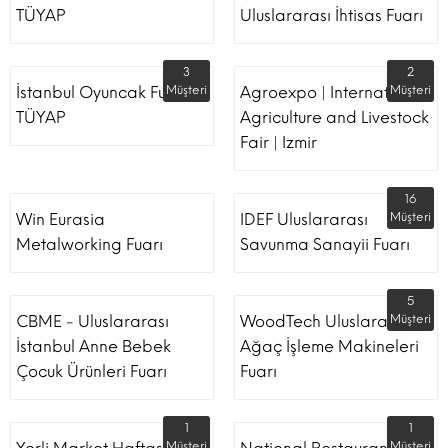
TÜYAP
Uluslararası İhtisas Fuarı
3
2
İstanbul Oyuncak Fuarı -
Müşteri
Agroexpo | International
Müşteri
TÜYAP
Agriculture and Livestock
Fair | Izmir
16
Win Eurasia
IDEF Uluslararası
Müşteri
Metalworking Fuarı
Savunma Sanayii Fuarı
5
CBME - Uluslararası
WoodTech Uluslararası
Müşteri
İstanbul Anne Bebek
Ağaç İşleme Makineleri
Çocuk Ürünleri Fuarı
Fuarı
1
1
Müşteri
Müşteri