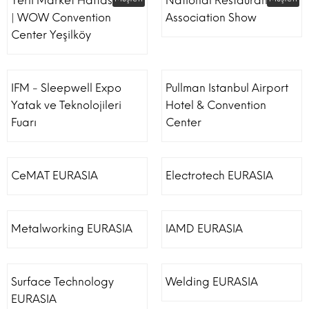
Yerli Market Haftası Fuarı
National Restaurant
| WOW Convention
Association Show
Center Yeşilköy
IFM - Sleepwell Expo
Pullman Istanbul Airport
Yatak ve Teknolojileri
Hotel & Convention
Fuarı
Center
CeMAT EURASIA
Electrotech EURASIA
Metalworking EURASIA
IAMD EURASIA
Surface Technology
Welding EURASIA
EURASIA