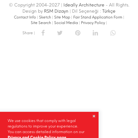
© Copyright 2004-2027 |
Ideally Architecture
- All Rights.
Design by
RSM Dizayn
| Dil Seçeneği :
Türkçe
Contact Info
|
Sketch
|
Site Map
|
Fair Stand Application Form
|
Site Search
|
Social Media
|
Privacy Policy
|
Share |
We use cookies that comply with legal
regulations to improve your experience.
You can access detailed information on our
Privacy and Cookie Policy page.