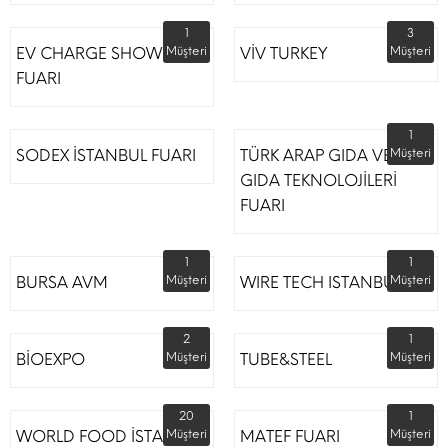
1
3
EV CHARGE SHOW
Müşteri
VİV TURKEY
Müşteri
FUARI
1
SODEX İSTANBUL FUARI
TÜRK ARAP GIDA VE
Müşteri
GIDA TEKNOLOJİLERİ
FUARI
1
1
BURSA AVM
Müşteri
WIRE TECH ISTANBUL
Müşteri
2
1
BİOEXPO
Müşteri
TUBE&STEEL
Müşteri
20
1
WORLD FOOD İSTANBUL
Müşteri
MATEF FUARI
Müşteri