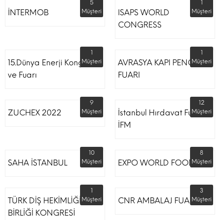
5
1
İNTERMOB
Müşteri
ISAPS WORLD
Müşteri
CONGRESS
1
1
15.Dünya Enerji Kongresi
Müşteri
AVRASYA KAPI PENCERE
Müşteri
ve Fuarı
FUARI
9
12
ZUCHEX 2022
Müşteri
İstanbul Hırdavat Fuarı
Müşteri
İFM
10
8
SAHA İSTANBUL
Müşteri
EXPO WORLD FOOD
Müşteri
1
3
TÜRK DİŞ HEKİMLİĞİ
Müşteri
CNR AMBALAJ FUARI
Müşteri
BİRLİĞİ KONGRESİ