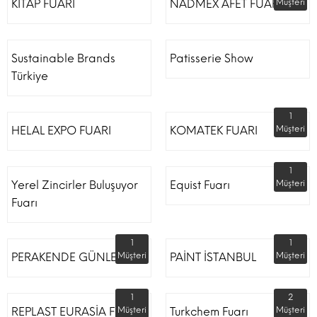
KİTAP FUARI
NADMEX AFET FUARI
Müşteri
Sustainable Brands
Patisserie Show
Türkiye
1
HELAL EXPO FUARI
KOMATEK FUARI
Müşteri
1
Yerel Zincirler Buluşuyor
Equist Fuarı
Müşteri
Fuarı
1
1
PERAKENDE GÜNLERİ
Müşteri
PAİNT İSTANBUL
Müşteri
1
2
REPLAST EURASİA FUARI
Müşteri
Turkchem Fuarı
Müşteri