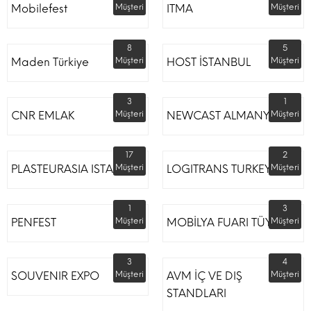
Mobilefest
Müşteri
ITMA
Müşteri
8
5
Maden Türkiye
Müşteri
HOST İSTANBUL
Müşteri
3
1
CNR EMLAK
Müşteri
NEWCAST ALMANYA
Müşteri
17
2
PLASTEURASIA ISTANBUL
Müşteri
LOGITRANS TURKEY
Müşteri
1
3
PENFEST
Müşteri
MOBİLYA FUARI TÜYAP
Müşteri
3
4
SOUVENIR EXPO
Müşteri
AVM İÇ VE DIŞ
Müşteri
STANDLARI