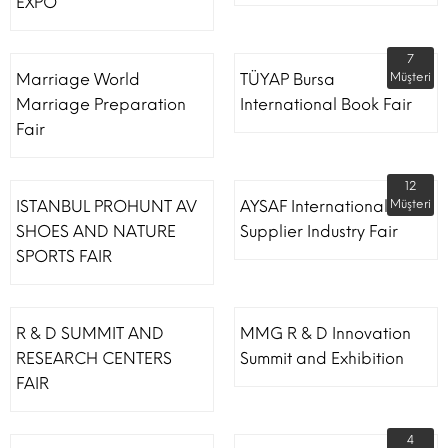
EXPO
7
Marriage World
TÜYAP Bursa
Müşteri
Marriage Preparation
International Book Fair
Fair
12
ISTANBUL PROHUNT AV
AYSAF International Shoe
Müşteri
SHOES AND NATURE
Supplier Industry Fair
SPORTS FAIR
R & D SUMMIT AND
MMG R & D Innovation
RESEARCH CENTERS
Summit and Exhibition
FAIR
4