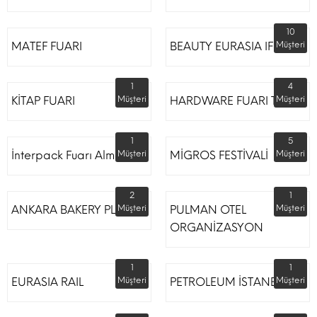
10
MATEF FUARI
BEAUTY EURASIA IFM
Müşteri
1
4
KİTAP FUARI
Müşteri
HARDWARE FUARI TÜYAP
Müşteri
1
5
İnterpack Fuarı Almanya
Müşteri
MİGROS FESTİVALİ
Müşteri
2
1
ANKARA BAKERY PLUS
Müşteri
PULMAN OTEL
Müşteri
ORGANİZASYON
1
1
EURASIA RAIL
Müşteri
PETROLEUM İSTANBUL
Müşteri