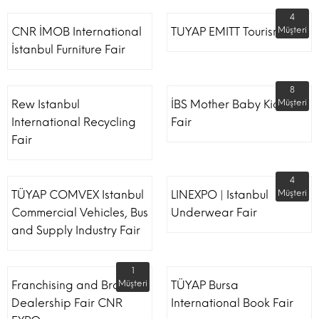
4
CNR İMOB International
TUYAP EMITT Tourism Fair
Müşteri
İstanbul Furniture Fair
8
Rew Istanbul
İBS Mother Baby Kids
Müşteri
International Recycling
Fair
Fair
4
TÜYAP COMVEX Istanbul
LINEXPO | Istanbul
Müşteri
Commercial Vehicles, Bus
Underwear Fair
and Supply Industry Fair
1
Franchising and Brand
Müşteri
TÜYAP Bursa
Dealership Fair CNR
International Book Fair