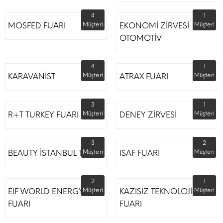
4
1
MOSFED FUARI
Müşteri
EKONOMİ ZİRVESİ
Müşteri
OTOMOTİV
4
1
KARAVANİST
Müşteri
ATRAX FUARI
Müşteri
3
1
R+T TURKEY FUARI
Müşteri
DENEY ZİRVESİ
Müşteri
3
2
BEAUTY İSTANBUL TÜYAP
Müşteri
ISAF FUARI
Müşteri
2
1
EIF WORLD ENERGY
Müşteri
KAZISIZ TEKNOLOJİLER
Müşteri
FUARI
FUARI