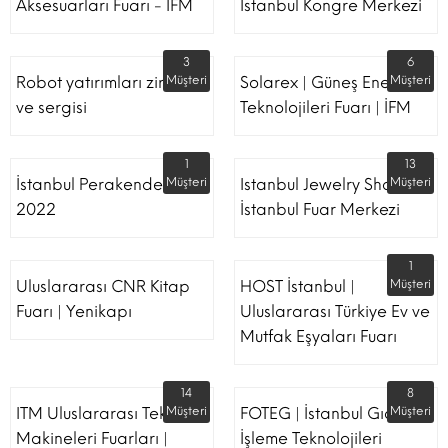
Aksesuarları Fuarı - İFM
İstanbul Kongre Merkezi
3
6
Robot yatırımları zirvesi
Müşteri
Solarex | Güneş Enerjisi &
Müşteri
ve sergisi
Teknolojileri Fuarı | İFM
1
13
İstanbul Perakende Fuarı
Müşteri
Istanbul Jewelry Show |
Müşteri
2022
İstanbul Fuar Merkezi
1
Uluslararası CNR Kitap
HOST İstanbul |
Müşteri
Fuarı | Yenikapı
Uluslararası Türkiye Ev ve
Mutfak Eşyaları Fuarı
14
8
ITM Uluslararası Tekstil
Müşteri
FOTEG | İstanbul Gıda
Müşteri
Makineleri Fuarları |
İşleme Teknolojileri