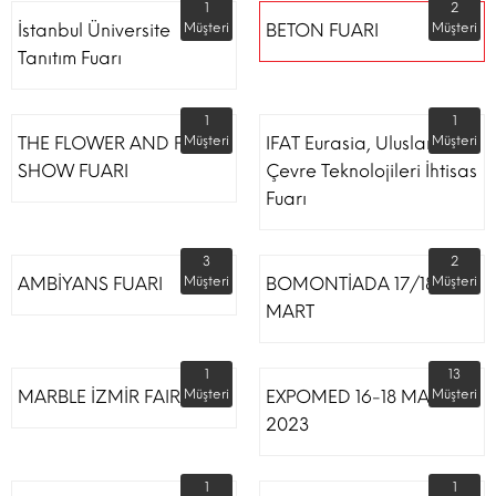
1
2
İstanbul Üniversite
Müşteri
BETON FUARI
Müşteri
Tanıtım Fuarı
1
1
THE FLOWER AND PLANT
Müşteri
IFAT Eurasia, Uluslararası
Müşteri
SHOW FUARI
Çevre Teknolojileri İhtisas
Fuarı
3
2
AMBİYANS FUARI
Müşteri
BOMONTİADA 17/18
Müşteri
MART
1
13
MARBLE İZMİR FAIR
Müşteri
EXPOMED 16-18 MART
Müşteri
2023
1
1