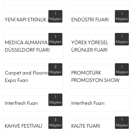
1
1
YENİ KAPI ETKİNLİK ALANI
Müşteri
ENDÜSTRİ FUARI
Müşteri
1
1
MEDİCA ALMANYA
Müşteri
YÖREX YÖRESEL
Müşteri
DÜSSELDORF FUARI
ÜRÜNLER FUARI
2
1
Carpet and Flooring
Müşteri
PROMOTÜRK
Müşteri
Expo Fuarı
PROMOSYON SHOW
1
Interfresh Fuarı
Müşteri
Interfresh Fuarı
3
1
KAHVE FESTİVALİ
Müşteri
KALİTE FUARI
Müşteri