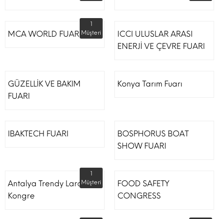
1
MCA WORLD FUARI
Müşteri
ICCI ULUSLAR ARASI
ENERJİ VE ÇEVRE FUARI
GÜZELLİK VE BAKIM
Konya Tarım Fuarı
FUARI
IBAKTECH FUARI
BOSPHORUS BOAT
SHOW FUARI
1
Antalya Trendy Lara Otel
Müşteri
FOOD SAFETY
Kongre
CONGRESS