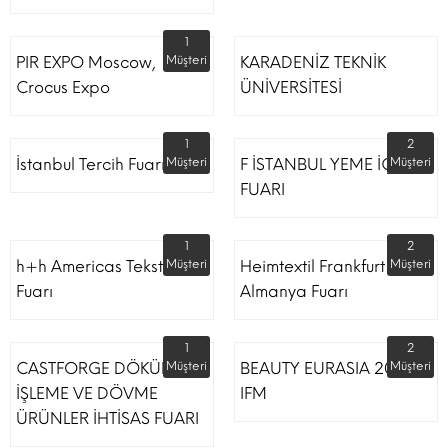
1
PIR EXPO Moscow,
Müşteri
KARADENİZ TEKNİK
Crocus Expo
ÜNİVERSİTESİ
1
2
İstanbul Tercih Fuarı
Müşteri
F İSTANBUL YEME İÇME
Müşteri
FUARI
1
2
h+h Americas Tekstil
Müşteri
Heimtextil Frankfurt
Müşteri
Fuarı
Almanya Fuarı
1
2
CASTFORGE DÖKÜM,
Müşteri
BEAUTY EURASIA 2022
Müşteri
İŞLEME VE DÖVME
IFM
ÜRÜNLER İHTİSAS FUARI