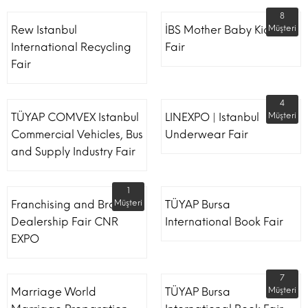
8
Rew Istanbul
İBS Mother Baby Kids
Müşteri
International Recycling
Fair
Fair
4
TÜYAP COMVEX Istanbul
LINEXPO | Istanbul
Müşteri
Commercial Vehicles, Bus
Underwear Fair
and Supply Industry Fair
1
Franchising and Brand
Müşteri
TÜYAP Bursa
Dealership Fair CNR
International Book Fair
EXPO
7
Marriage World
TÜYAP Bursa
Müşteri