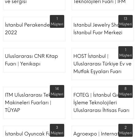
ve sergisi
Teknolojileri Fuarı | İFM
1
13
İstanbul Perakende Fuarı
Müşteri
Istanbul Jewelry Show |
Müşteri
2022
İstanbul Fuar Merkezi
1
Uluslararası CNR Kitap
HOST İstanbul |
Müşteri
Fuarı | Yenikapı
Uluslararası Türkiye Ev ve
Mutfak Eşyaları Fuarı
14
8
ITM Uluslararası Tekstil
Müşteri
FOTEG | İstanbul Gıda
Müşteri
Makineleri Fuarları |
İşleme Teknolojileri
TÜYAP
Uluslararası İhtisas Fuarı
3
2
İstanbul Oyuncak Fuarı -
Müşteri
Agroexpo | International
Müşteri