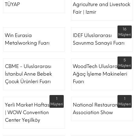
TÜYAP
Agriculture and Livestock
Fair | Izmir
16
Win Eurasia
IDEF Uluslararası
Müşteri
Metalworking Fuarı
Savunma Sanayii Fuarı
5
CBME - Uluslararası
WoodTech Uluslararası
Müşteri
İstanbul Anne Bebek
Ağaç İşleme Makineleri
Çocuk Ürünleri Fuarı
Fuarı
1
1
Yerli Market Haftası Fuarı
Müşteri
National Restaurant
Müşteri
| WOW Convention
Association Show
Center Yeşilköy