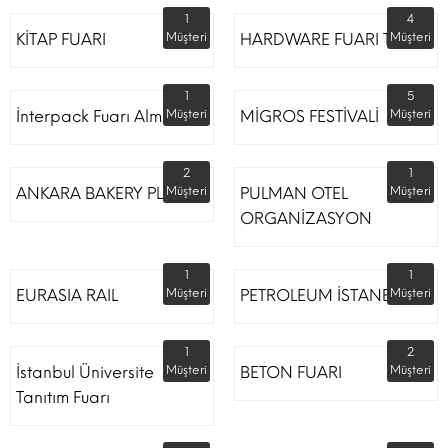
1
4
KİTAP FUARI
Müşteri
HARDWARE FUARI TÜYAP
Müşteri
1
5
İnterpack Fuarı Almanya
Müşteri
MİGROS FESTİVALİ
Müşteri
2
1
ANKARA BAKERY PLUS
Müşteri
PULMAN OTEL
Müşteri
ORGANİZASYON
1
1
EURASIA RAIL
Müşteri
PETROLEUM İSTANBUL
Müşteri
1
2
İstanbul Üniversite
Müşteri
BETON FUARI
Müşteri
Tanıtım Fuarı