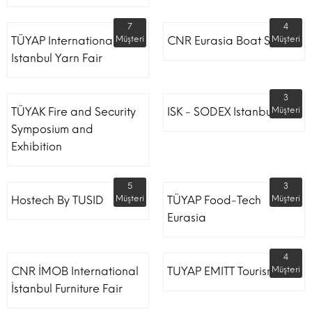
7
4
TÜYAP International
Müşteri
CNR Eurasia Boat Show
Müşteri
Istanbul Yarn Fair
3
TÜYAK Fire and Security
ISK - SODEX Istanbul
Müşteri
Symposium and
Exhibition
5
3
Hostech By TUSID
Müşteri
TÜYAP Food-Tech
Müşteri
Eurasia
4
CNR İMOB International
TUYAP EMITT Tourism Fair
Müşteri
İstanbul Furniture Fair