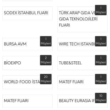
1
SODEX İSTANBUL FUARI
TÜRK ARAP GIDA VE
Müşteri
GIDA TEKNOLOJİLERİ
FUARI
1
1
BURSA AVM
Müşteri
WIRE TECH ISTANBUL
Müşteri
2
1
BİOEXPO
Müşteri
TUBE&STEEL
Müşteri
20
1
WORLD FOOD İSTANBUL
Müşteri
MATEF FUARI
Müşteri
10
MATEF FUARI
BEAUTY EURASIA IFM
Müşteri