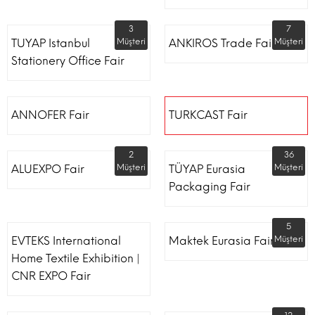
3
7
TUYAP Istanbul
Müşteri
ANKIROS Trade Fairs
Müşteri
Stationery Office Fair
ANNOFER Fair
TURKCAST Fair
2
36
ALUEXPO Fair
Müşteri
TÜYAP Eurasia
Müşteri
Packaging Fair
5
EVTEKS International
Maktek Eurasia Fair
Müşteri
Home Textile Exhibition |
CNR EXPO Fair