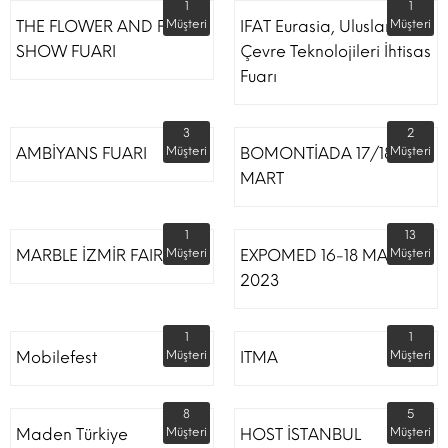
1
1
THE FLOWER AND PLANT
Müşteri
IFAT Eurasia, Uluslararası
Müşteri
SHOW FUARI
Çevre Teknolojileri İhtisas
Fuarı
3
2
AMBİYANS FUARI
Müşteri
BOMONTİADA 17/18
Müşteri
MART
1
13
MARBLE İZMİR FAIR
Müşteri
EXPOMED 16-18 MART
Müşteri
2023
1
1
Mobilefest
Müşteri
ITMA
Müşteri
8
5
Maden Türkiye
Müşteri
HOST İSTANBUL
Müşteri