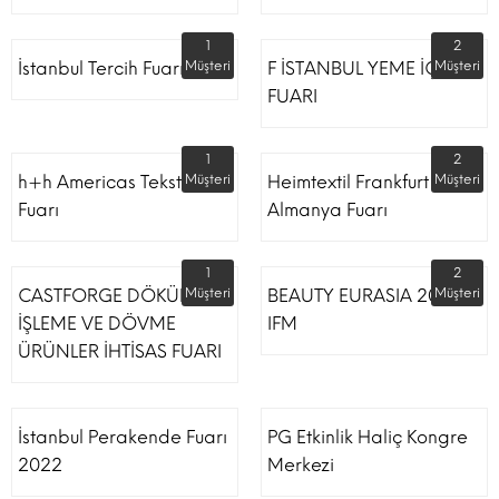
1
2
İstanbul Tercih Fuarı
Müşteri
F İSTANBUL YEME İÇME
Müşteri
FUARI
1
2
h+h Americas Tekstil
Müşteri
Heimtextil Frankfurt
Müşteri
Fuarı
Almanya Fuarı
1
2
CASTFORGE DÖKÜM,
Müşteri
BEAUTY EURASIA 2022
Müşteri
İŞLEME VE DÖVME
IFM
ÜRÜNLER İHTİSAS FUARI
İstanbul Perakende Fuarı
PG Etkinlik Haliç Kongre
2022
Merkezi