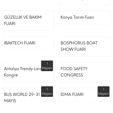
GÜZELLİK VE BAKIM
Konya Tarım Fuarı
FUARI
IBAKTECH FUARI
BOSPHORUS BOAT
SHOW FUARI
1
Antalya Trendy Lara Otel
Müşteri
FOOD SAFETY
Kongre
CONGRESS
1
1
BUS WORLD 29-31
Müşteri
İDMA FUARI
Müşteri
MAYIS