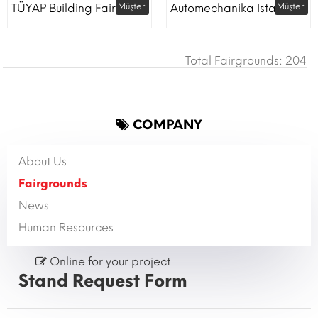
TÜYAP Building Fair
Müşteri
Automechanika Istanbul
Müşteri
Total Fairgrounds: 204
COMPANY
About Us
Fairgrounds
News
Human Resources
Online for your project
Stand Request Form