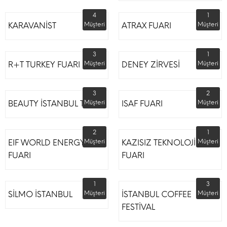
4
1
KARAVANİST
Müşteri
ATRAX FUARI
Müşteri
3
1
R+T TURKEY FUARI
Müşteri
DENEY ZİRVESİ
Müşteri
3
2
BEAUTY İSTANBUL TÜYAP
Müşteri
ISAF FUARI
Müşteri
2
1
EIF WORLD ENERGY
Müşteri
KAZISIZ TEKNOLOJİLER
Müşteri
FUARI
FUARI
1
3
SİLMO İSTANBUL
Müşteri
İSTANBUL COFFEE
Müşteri
FESTİVAL