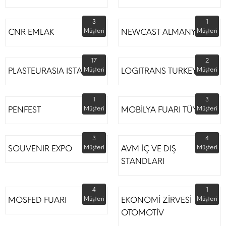
3
1
CNR EMLAK
Müşteri
NEWCAST ALMANYA
Müşteri
17
2
PLASTEURASIA ISTANBUL
Müşteri
LOGITRANS TURKEY
Müşteri
1
3
PENFEST
Müşteri
MOBİLYA FUARI TÜYAP
Müşteri
3
4
SOUVENIR EXPO
Müşteri
AVM İÇ VE DIŞ
Müşteri
STANDLARI
4
1
MOSFED FUARI
Müşteri
EKONOMİ ZİRVESİ
Müşteri
OTOMOTİV