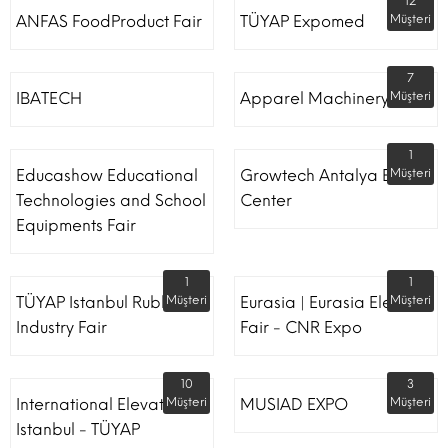
12
ANFAS FoodProduct Fair
TÜYAP Expomed
Müşteri
7
IBATECH
Apparel Machinery Fair
Müşteri
1
Educashow Educational
Growtech Antalya Expo
Müşteri
Technologies and School
Center
Equipments Fair
1
1
TÜYAP Istanbul Rubber
Müşteri
Eurasia | Eurasia Elevator
Müşteri
Industry Fair
Fair - CNR Expo
10
3
International Elevator
Müşteri
MUSIAD EXPO
Müşteri
Istanbul - TÜYAP