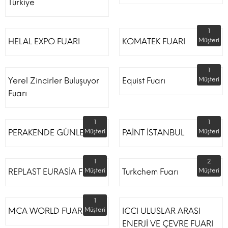
Türkiye
1
HELAL EXPO FUARI
KOMATEK FUARI
Müşteri
1
Yerel Zincirler Buluşuyor
Equist Fuarı
Müşteri
Fuarı
1
1
PERAKENDE GÜNLERİ
Müşteri
PAİNT İSTANBUL
Müşteri
1
2
REPLAST EURASİA FUARI
Müşteri
Turkchem Fuarı
Müşteri
1
MCA WORLD FUARI
Müşteri
ICCI ULUSLAR ARASI
ENERJİ VE ÇEVRE FUARI