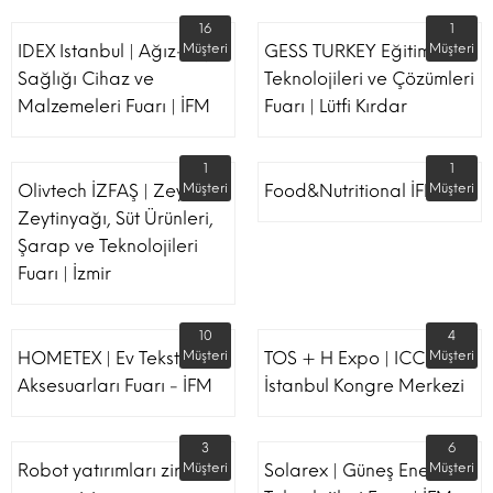
16
1
IDEX Istanbul | Ağız-Diş
Müşteri
GESS TURKEY Eğitim
Müşteri
Sağlığı Cihaz ve
Teknolojileri ve Çözümleri
Malzemeleri Fuarı | İFM
Fuarı | Lütfi Kırdar
1
1
Olivtech İZFAŞ | Zeytin,
Müşteri
Food&Nutritional İFM
Müşteri
Zeytinyağı, Süt Ürünleri,
Şarap ve Teknolojileri
Fuarı | İzmir
10
4
HOMETEX | Ev Tekstili Ve
Müşteri
TOS + H Expo | ICC -
Müşteri
Aksesuarları Fuarı - İFM
İstanbul Kongre Merkezi
3
6
Robot yatırımları zirvesi
Müşteri
Solarex | Güneş Enerjisi &
Müşteri