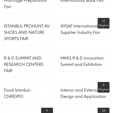
Marriage Preparation
International Book Fair
Fair
12
ISTANBUL PROHUNT AV
AYSAF International Shoe
Müşteri
SHOES AND NATURE
Supplier Industry Fair
SPORTS FAIR
R & D SUMMIT AND
MMG R & D Innovation
RESEARCH CENTERS
Summit and Exhibition
FAIR
4
Food İstanbul -
Interior and Exterior
Müşteri
CNREXPO
Design and Application
9
35