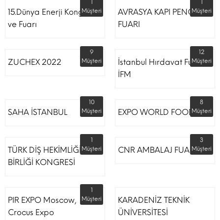
1
1
15.Dünya Enerji Kongresi
Müşteri
AVRASYA KAPI PENCERE
Müşteri
ve Fuarı
FUARI
9
12
ZUCHEX 2022
Müşteri
İstanbul Hırdavat Fuarı
Müşteri
İFM
10
8
SAHA İSTANBUL
Müşteri
EXPO WORLD FOOD
Müşteri
1
3
TÜRK DİŞ HEKİMLİĞİ
Müşteri
CNR AMBALAJ FUARI
Müşteri
BİRLİĞİ KONGRESİ
1
PIR EXPO Moscow,
Müşteri
KARADENİZ TEKNİK
Crocus Expo
ÜNİVERSİTESİ