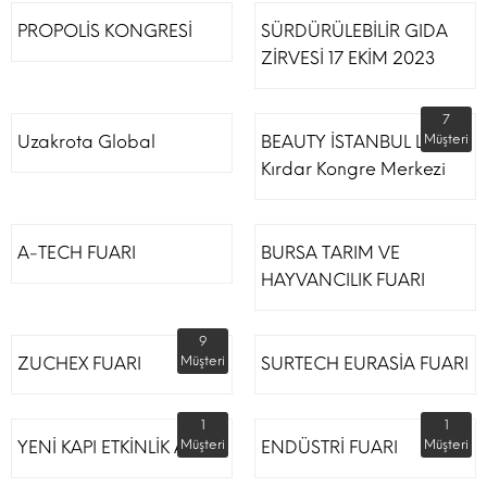
PROPOLİS KONGRESİ
SÜRDÜRÜLEBİLİR GIDA
ZİRVESİ 17 EKİM 2023
7
Uzakrota Global
BEAUTY İSTANBUL Lütfi
Müşteri
Kırdar Kongre Merkezi
A-TECH FUARI
BURSA TARIM VE
HAYVANCILIK FUARI
9
ZUCHEX FUARI
Müşteri
SURTECH EURASİA FUARI
1
1
YENİ KAPI ETKİNLİK ALANI
Müşteri
ENDÜSTRİ FUARI
Müşteri