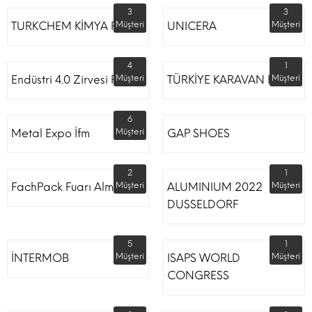
3
3
TURKCHEM KİMYA FUARI
Müşteri
UNICERA
Müşteri
4
1
Endüstri 4.0 Zirvesi Fuarı
Müşteri
TÜRKİYE KARAVAN FUARI
Müşteri
6
Metal Expo İfm
Müşteri
GAP SHOES
2
1
FachPack Fuarı Almanya
Müşteri
ALUMINIUM 2022
Müşteri
DUSSELDORF
5
1
İNTERMOB
Müşteri
ISAPS WORLD
Müşteri
CONGRESS