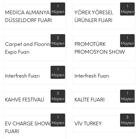
1
1
MEDİCA ALMANYA
Müşteri
YÖREX YÖRESEL
Müşteri
DÜSSELDORF FUARI
ÜRÜNLER FUARI
2
1
Carpet and Flooring
Müşteri
PROMOTÜRK
Müşteri
Expo Fuarı
PROMOSYON SHOW
1
Interfresh Fuarı
Müşteri
Interfresh Fuarı
3
1
KAHVE FESTİVALİ
Müşteri
KALİTE FUARI
Müşteri
1
3
EV CHARGE SHOW
Müşteri
VİV TURKEY
Müşteri
FUARI