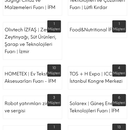
Sağlığı Cihaz ve
Teknolojileri ve Çözümleri
Malzemeleri Fuarı | İFM
Fuarı | Lütfi Kırdar
1
1
Olivtech İZFAŞ | Zeytin,
Müşteri
Food&Nutritional İFM
Müşteri
Zeytinyağı, Süt Ürünleri,
Şarap ve Teknolojileri
Fuarı | İzmir
10
4
HOMETEX | Ev Tekstili Ve
Müşteri
TOS + H Expo | ICC -
Müşteri
Aksesuarları Fuarı - İFM
İstanbul Kongre Merkezi
3
6
Robot yatırımları zirvesi
Müşteri
Solarex | Güneş Enerjisi &
Müşteri
ve sergisi
Teknolojileri Fuarı | İFM
1
13