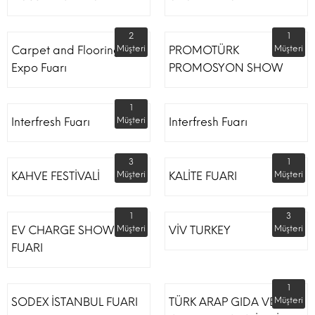
2
1
Carpet and Flooring
Müşteri
PROMOTÜRK
Müşteri
Expo Fuarı
PROMOSYON SHOW
1
Interfresh Fuarı
Müşteri
Interfresh Fuarı
3
1
KAHVE FESTİVALİ
Müşteri
KALİTE FUARI
Müşteri
1
3
EV CHARGE SHOW
Müşteri
VİV TURKEY
Müşteri
FUARI
1
SODEX İSTANBUL FUARI
TÜRK ARAP GIDA VE
Müşteri