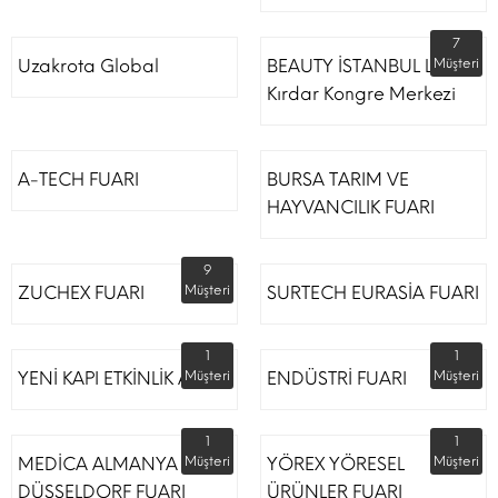
7
Uzakrota Global
BEAUTY İSTANBUL Lütfi
Müşteri
Kırdar Kongre Merkezi
A-TECH FUARI
BURSA TARIM VE
HAYVANCILIK FUARI
9
ZUCHEX FUARI
Müşteri
SURTECH EURASİA FUARI
1
1
YENİ KAPI ETKİNLİK ALANI
Müşteri
ENDÜSTRİ FUARI
Müşteri
1
1
MEDİCA ALMANYA
Müşteri
YÖREX YÖRESEL
Müşteri
DÜSSELDORF FUARI
ÜRÜNLER FUARI