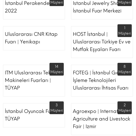
İstanbul Perakende Fuarı
Müşteri
Istanbul Jewelry Show |
Müşteri
2022
İstanbul Fuar Merkezi
1
Uluslararası CNR Kitap
HOST İstanbul |
Müşteri
Fuarı | Yenikapı
Uluslararası Türkiye Ev ve
Mutfak Eşyaları Fuarı
14
8
ITM Uluslararası Tekstil
Müşteri
FOTEG | İstanbul Gıda
Müşteri
Makineleri Fuarları |
İşleme Teknolojileri
TÜYAP
Uluslararası İhtisas Fuarı
3
2
İstanbul Oyuncak Fuarı -
Müşteri
Agroexpo | International
Müşteri
TÜYAP
Agriculture and Livestock
Fair | Izmir