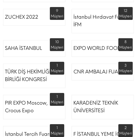
9
12
ZUCHEX 2022
Müşteri
İstanbul Hırdavat Fuarı
Müşteri
İFM
10
8
SAHA İSTANBUL
Müşteri
EXPO WORLD FOOD
Müşteri
1
3
TÜRK DİŞ HEKİMLİĞİ
Müşteri
CNR AMBALAJ FUARI
Müşteri
BİRLİĞİ KONGRESİ
1
PIR EXPO Moscow,
Müşteri
KARADENİZ TEKNİK
Crocus Expo
ÜNİVERSİTESİ
1
2
İstanbul Tercih Fuarı
Müşteri
F İSTANBUL YEME İÇME
Müşteri