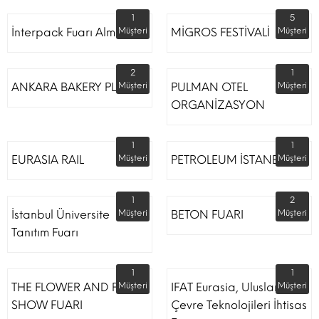
1
5
İnterpack Fuarı Almanya
Müşteri
MİGROS FESTİVALİ
Müşteri
2
1
ANKARA BAKERY PLUS
Müşteri
PULMAN OTEL
Müşteri
ORGANİZASYON
1
1
EURASIA RAIL
Müşteri
PETROLEUM İSTANBUL
Müşteri
1
2
İstanbul Üniversite
Müşteri
BETON FUARI
Müşteri
Tanıtım Fuarı
1
1
THE FLOWER AND PLANT
Müşteri
IFAT Eurasia, Uluslararası
Müşteri
SHOW FUARI
Çevre Teknolojileri İhtisas