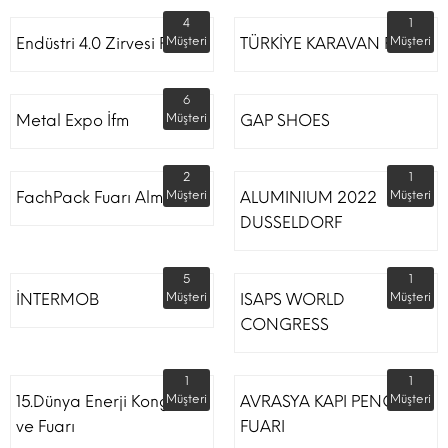
4
1
Endüstri 4.0 Zirvesi Fuarı
Müşteri
TÜRKİYE KARAVAN FUARI
Müşteri
6
Metal Expo İfm
Müşteri
GAP SHOES
2
1
FachPack Fuarı Almanya
Müşteri
ALUMINIUM 2022
Müşteri
DUSSELDORF
5
1
İNTERMOB
Müşteri
ISAPS WORLD
Müşteri
CONGRESS
1
1
15.Dünya Enerji Kongresi
Müşteri
AVRASYA KAPI PENCERE
Müşteri
ve Fuarı
FUARI