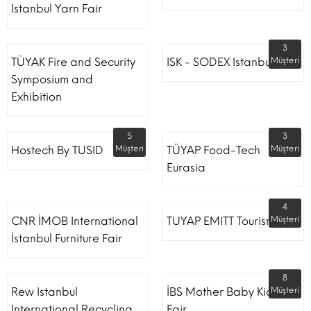
Istanbul Yarn Fair
3
TÜYAK Fire and Security
ISK - SODEX Istanbul
Müşteri
Symposium and
Exhibition
5
3
Hostech By TUSID
Müşteri
TÜYAP Food-Tech
Müşteri
Eurasia
4
CNR İMOB International
TUYAP EMITT Tourism Fair
Müşteri
İstanbul Furniture Fair
8
Rew Istanbul
İBS Mother Baby Kids
Müşteri
International Recycling
Fair