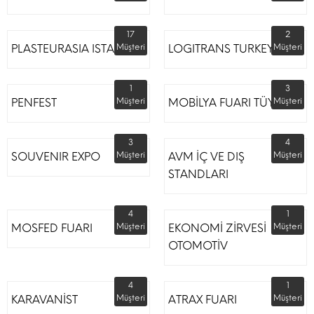
17
2
PLASTEURASIA ISTANBUL
Müşteri
LOGITRANS TURKEY
Müşteri
1
3
PENFEST
Müşteri
MOBİLYA FUARI TÜYAP
Müşteri
3
4
SOUVENIR EXPO
Müşteri
AVM İÇ VE DIŞ
Müşteri
STANDLARI
4
1
MOSFED FUARI
Müşteri
EKONOMİ ZİRVESİ
Müşteri
OTOMOTİV
4
1
KARAVANİST
Müşteri
ATRAX FUARI
Müşteri