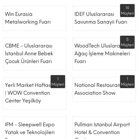
16
Win Eurasia
IDEF Uluslararası
Müşteri
Metalworking Fuarı
Savunma Sanayii Fuarı
5
CBME - Uluslararası
WoodTech Uluslararası
Müşteri
İstanbul Anne Bebek
Ağaç İşleme Makineleri
Çocuk Ürünleri Fuarı
Fuarı
1
1
Yerli Market Haftası Fuarı
Müşteri
National Restaurant
Müşteri
| WOW Convention
Association Show
Center Yeşilköy
IFM - Sleepwell Expo
Pullman Istanbul Airport
Yatak ve Teknolojileri
Hotel & Convention