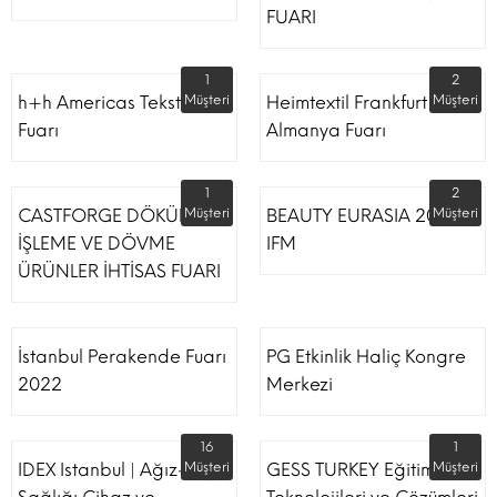
FUARI
1
2
h+h Americas Tekstil
Müşteri
Heimtextil Frankfurt
Müşteri
Fuarı
Almanya Fuarı
1
2
CASTFORGE DÖKÜM,
Müşteri
BEAUTY EURASIA 2022
Müşteri
İŞLEME VE DÖVME
IFM
ÜRÜNLER İHTİSAS FUARI
İstanbul Perakende Fuarı
PG Etkinlik Haliç Kongre
2022
Merkezi
16
1
IDEX Istanbul | Ağız-Diş
Müşteri
GESS TURKEY Eğitim
Müşteri