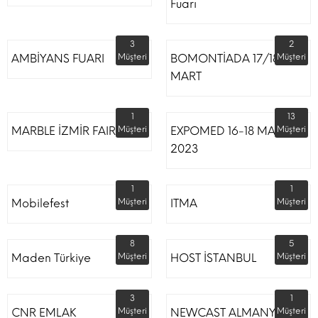
Fuarı
3
2
AMBİYANS FUARI
Müşteri
BOMONTİADA 17/18
Müşteri
MART
1
13
MARBLE İZMİR FAIR
Müşteri
EXPOMED 16-18 MART
Müşteri
2023
1
1
Mobilefest
Müşteri
ITMA
Müşteri
8
5
Maden Türkiye
Müşteri
HOST İSTANBUL
Müşteri
3
1
CNR EMLAK
Müşteri
NEWCAST ALMANYA
Müşteri