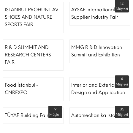
12
ISTANBUL PROHUNT AV
AYSAF International Shoe
Müşteri
SHOES AND NATURE
Supplier Industry Fair
SPORTS FAIR
R & D SUMMIT AND
MMG R & D Innovation
RESEARCH CENTERS
Summit and Exhibition
FAIR
4
Food İstanbul -
Interior and Exterior
Müşteri
CNREXPO
Design and Application
9
35
TÜYAP Building Fair
Müşteri
Automechanika Istanbul
Müşteri