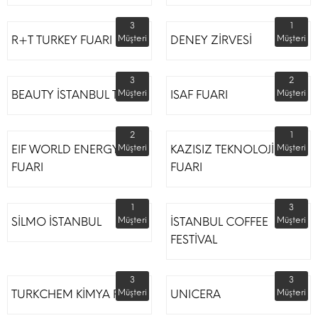
3
1
R+T TURKEY FUARI
Müşteri
DENEY ZİRVESİ
Müşteri
3
2
BEAUTY İSTANBUL TÜYAP
Müşteri
ISAF FUARI
Müşteri
2
1
EIF WORLD ENERGY
Müşteri
KAZISIZ TEKNOLOJİLER
Müşteri
FUARI
FUARI
1
3
SİLMO İSTANBUL
Müşteri
İSTANBUL COFFEE
Müşteri
FESTİVAL
3
3
TURKCHEM KİMYA FUARI
Müşteri
UNICERA
Müşteri