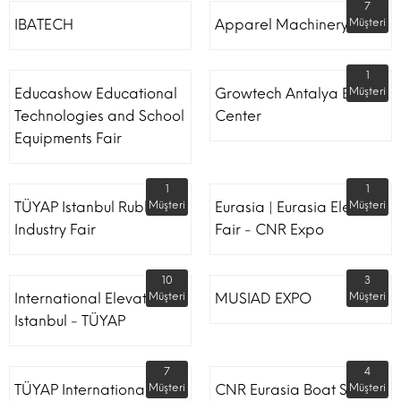
7
IBATECH
Apparel Machinery Fair
Müşteri
1
Educashow Educational
Growtech Antalya Expo
Müşteri
Technologies and School
Center
Equipments Fair
1
1
TÜYAP Istanbul Rubber
Müşteri
Eurasia | Eurasia Elevator
Müşteri
Industry Fair
Fair - CNR Expo
10
3
International Elevator
Müşteri
MUSIAD EXPO
Müşteri
Istanbul - TÜYAP
7
4
TÜYAP International
Müşteri
CNR Eurasia Boat Show
Müşteri