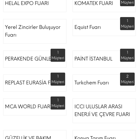
HELAL EXPO FUARI
KOMATEK FUARI
Müşteri
1
Yerel Zincirler Buluşuyor
Equist Fuarı
Müşteri
Fuarı
1
1
PERAKENDE GÜNLERİ
Müşteri
PAİNT İSTANBUL
Müşteri
1
2
REPLAST EURASİA FUARI
Müşteri
Turkchem Fuarı
Müşteri
1
MCA WORLD FUARI
Müşteri
ICCI ULUSLAR ARASI
ENERJİ VE ÇEVRE FUARI
GÜZELLİK VE BAKIM
Konya Tarım Fuarı