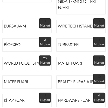
GIDA TEKNOLOJİLERİ
FUARI
1
1
BURSA AVM
Müşteri
WIRE TECH ISTANBUL
Müşteri
2
1
BİOEXPO
Müşteri
TUBE&STEEL
Müşteri
20
1
WORLD FOOD İSTANBUL
Müşteri
MATEF FUARI
Müşteri
10
MATEF FUARI
BEAUTY EURASIA IFM
Müşteri
1
4
KİTAP FUARI
Müşteri
HARDWARE FUARI TÜYAP
Müşteri