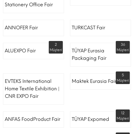
Stationery Office Fair
ANNOFER Fair
TURKCAST Fair
2
36
ALUEXPO Fair
Müşteri
TÜYAP Eurasia
Müşteri
Packaging Fair
5
EVTEKS International
Maktek Eurasia Fair
Müşteri
Home Textile Exhibition |
CNR EXPO Fair
12
ANFAS FoodProduct Fair
TÜYAP Expomed
Müşteri