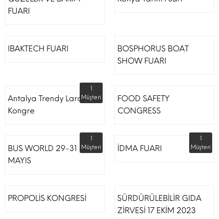
FUARI
IBAKTECH FUARI
BOSPHORUS BOAT
SHOW FUARI
1
Antalya Trendy Lara Otel
Müşteri
FOOD SAFETY
Kongre
CONGRESS
1
1
BUS WORLD 29-31
Müşteri
İDMA FUARI
Müşteri
MAYIS
PROPOLİS KONGRESİ
SÜRDÜRÜLEBİLİR GIDA
ZİRVESİ 17 EKİM 2023