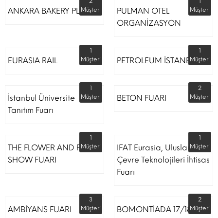
2
1
ANKARA BAKERY PLUS
Müşteri
PULMAN OTEL
Müşteri
ORGANİZASYON
1
1
EURASIA RAIL
Müşteri
PETROLEUM İSTANBUL
Müşteri
1
2
İstanbul Üniversite
Müşteri
BETON FUARI
Müşteri
Tanıtım Fuarı
1
1
THE FLOWER AND PLANT
Müşteri
IFAT Eurasia, Uluslararası
Müşteri
SHOW FUARI
Çevre Teknolojileri İhtisas
Fuarı
3
2
AMBİYANS FUARI
Müşteri
BOMONTİADA 17/18
Müşteri