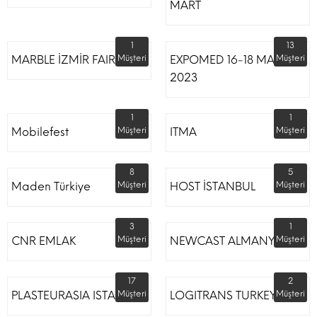
MART
1
13
MARBLE İZMİR FAIR
Müşteri
EXPOMED 16-18 MART
Müşteri
2023
1
1
Mobilefest
Müşteri
ITMA
Müşteri
8
5
Maden Türkiye
Müşteri
HOST İSTANBUL
Müşteri
3
1
CNR EMLAK
Müşteri
NEWCAST ALMANYA
Müşteri
17
2
PLASTEURASIA ISTANBUL
Müşteri
LOGITRANS TURKEY
Müşteri