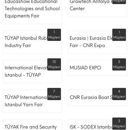
Educashow Educational
Growtech Antalya Expo
Müşteri
Technologies and School
Center
Equipments Fair
1
1
TÜYAP Istanbul Rubber
Müşteri
Eurasia | Eurasia Elevator
Müşteri
Industry Fair
Fair - CNR Expo
10
3
International Elevator
Müşteri
MUSIAD EXPO
Müşteri
Istanbul - TÜYAP
7
4
TÜYAP International
Müşteri
CNR Eurasia Boat Show
Müşteri
Istanbul Yarn Fair
3
TÜYAK Fire and Security
ISK - SODEX Istanbul
Müşteri