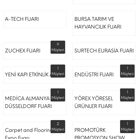
A-TECH FUARI
BURSA TARIM VE
HAYVANCILIK FUARI
9
ZUCHEX FUARI
Müşteri
SURTECH EURASİA FUARI
1
1
YENİ KAPI ETKİNLİK ALANI
Müşteri
ENDÜSTRİ FUARI
Müşteri
1
1
MEDİCA ALMANYA
Müşteri
YÖREX YÖRESEL
Müşteri
DÜSSELDORF FUARI
ÜRÜNLER FUARI
2
1
Carpet and Flooring
Müşteri
PROMOTÜRK
Müşteri
Expo Fuarı
PROMOSYON SHOW