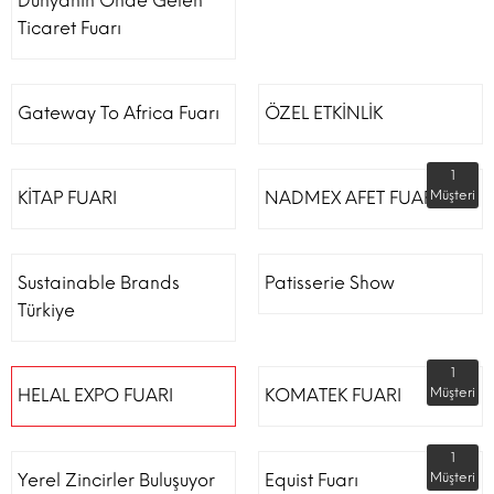
Dünyanın Önde Gelen
Ticaret Fuarı
Gateway To Africa Fuarı
ÖZEL ETKİNLİK
1
KİTAP FUARI
NADMEX AFET FUARI
Müşteri
Sustainable Brands
Patisserie Show
Türkiye
1
HELAL EXPO FUARI
KOMATEK FUARI
Müşteri
1
Yerel Zincirler Buluşuyor
Equist Fuarı
Müşteri