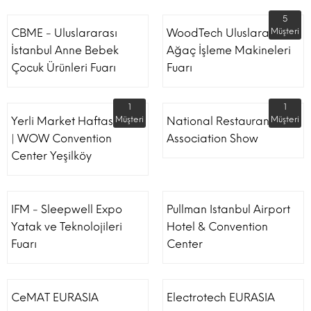
5
CBME - Uluslararası
WoodTech Uluslararası
Müşteri
İstanbul Anne Bebek
Ağaç İşleme Makineleri
Çocuk Ürünleri Fuarı
Fuarı
1
1
Yerli Market Haftası Fuarı
Müşteri
National Restaurant
Müşteri
| WOW Convention
Association Show
Center Yeşilköy
IFM - Sleepwell Expo
Pullman Istanbul Airport
Yatak ve Teknolojileri
Hotel & Convention
Fuarı
Center
CeMAT EURASIA
Electrotech EURASIA