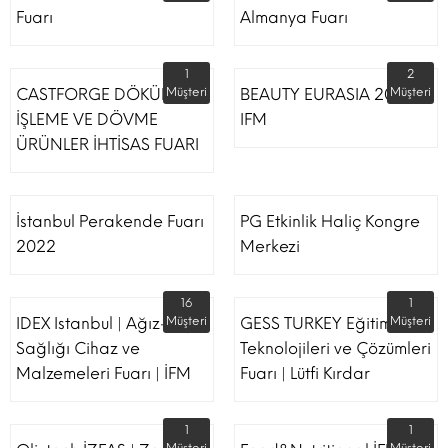
Fuarı
Almanya Fuarı
1
2
CASTFORGE DÖKÜM,
Müşteri
BEAUTY EURASIA 2022
Müşteri
İŞLEME VE DÖVME
IFM
ÜRÜNLER İHTİSAS FUARI
İstanbul Perakende Fuarı
PG Etkinlik Haliç Kongre
2022
Merkezi
16
1
IDEX Istanbul | Ağız-Diş
Müşteri
GESS TURKEY Eğitim
Müşteri
Sağlığı Cihaz ve
Teknolojileri ve Çözümleri
Malzemeleri Fuarı | İFM
Fuarı | Lütfi Kırdar
1
1