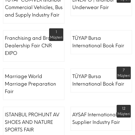
Commercial Vehicles, Bus
Underwear Fair
and Supply Industry Fair
1
Franchising and Brand
Müşteri
TÜYAP Bursa
Dealership Fair CNR
International Book Fair
EXPO
7
Marriage World
TÜYAP Bursa
Müşteri
Marriage Preparation
International Book Fair
Fair
12
ISTANBUL PROHUNT AV
AYSAF International Shoe
Müşteri
SHOES AND NATURE
Supplier Industry Fair
SPORTS FAIR