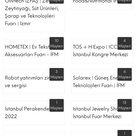
Olivtech İZFAŞ | Zeytin,
Müşteri
Food&Nutritional İFM
Müşteri
Zeytinyağı, Süt Ürünleri,
Şarap ve Teknolojileri
Fuarı | İzmir
10
4
HOMETEX | Ev Tekstili Ve
Müşteri
TOS + H Expo | ICC -
Müşteri
Aksesuarları Fuarı - İFM
İstanbul Kongre Merkezi
3
6
Robot yatırımları zirvesi
Müşteri
Solarex | Güneş Enerjisi &
Müşteri
ve sergisi
Teknolojileri Fuarı | İFM
1
13
İstanbul Perakende Fuarı
Müşteri
Istanbul Jewelry Show |
Müşteri
2022
İstanbul Fuar Merkezi
1