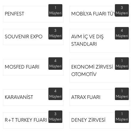
1
3
PENFEST
Müşteri
MOBİLYA FUARI TÜYAP
Müşteri
3
4
SOUVENIR EXPO
Müşteri
AVM İÇ VE DIŞ
Müşteri
STANDLARI
4
1
MOSFED FUARI
Müşteri
EKONOMİ ZİRVESİ
Müşteri
OTOMOTİV
4
1
KARAVANİST
Müşteri
ATRAX FUARI
Müşteri
3
1
R+T TURKEY FUARI
Müşteri
DENEY ZİRVESİ
Müşteri