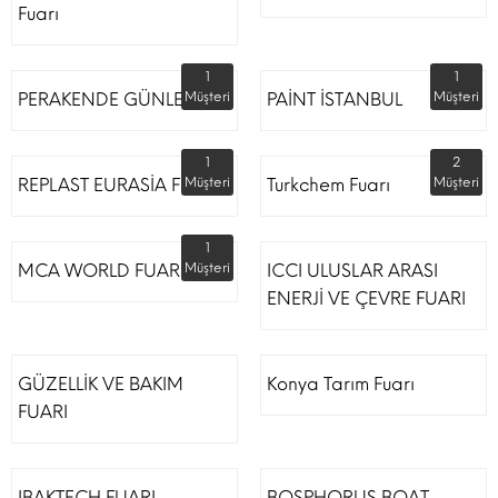
Fuarı
1
1
PERAKENDE GÜNLERİ
Müşteri
PAİNT İSTANBUL
Müşteri
1
2
REPLAST EURASİA FUARI
Müşteri
Turkchem Fuarı
Müşteri
1
MCA WORLD FUARI
Müşteri
ICCI ULUSLAR ARASI
ENERJİ VE ÇEVRE FUARI
GÜZELLİK VE BAKIM
Konya Tarım Fuarı
FUARI
IBAKTECH FUARI
BOSPHORUS BOAT