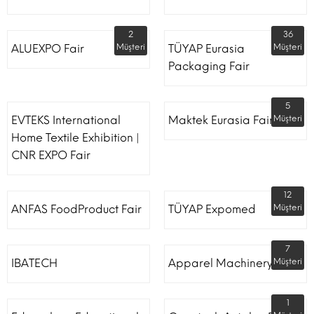
2
36
ALUEXPO Fair
Müşteri
TÜYAP Eurasia
Müşteri
Packaging Fair
5
EVTEKS International
Maktek Eurasia Fair
Müşteri
Home Textile Exhibition |
CNR EXPO Fair
12
ANFAS FoodProduct Fair
TÜYAP Expomed
Müşteri
7
IBATECH
Apparel Machinery Fair
Müşteri
1