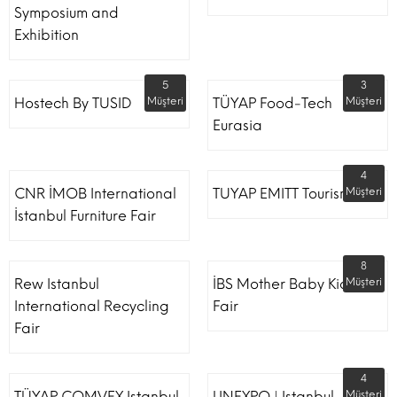
Symposium and
Exhibition
5
3
Hostech By TUSID
Müşteri
TÜYAP Food-Tech
Müşteri
Eurasia
4
CNR İMOB International
TUYAP EMITT Tourism Fair
Müşteri
İstanbul Furniture Fair
8
Rew Istanbul
İBS Mother Baby Kids
Müşteri
International Recycling
Fair
Fair
4
TÜYAP COMVEX Istanbul
LINEXPO | Istanbul
Müşteri