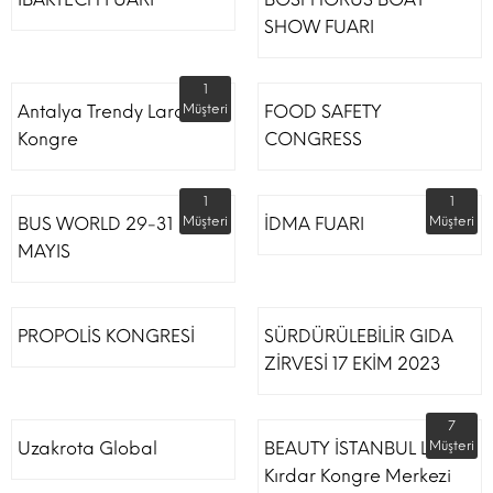
SHOW FUARI
1
Antalya Trendy Lara Otel
Müşteri
FOOD SAFETY
Kongre
CONGRESS
1
1
BUS WORLD 29-31
Müşteri
İDMA FUARI
Müşteri
MAYIS
PROPOLİS KONGRESİ
SÜRDÜRÜLEBİLİR GIDA
ZİRVESİ 17 EKİM 2023
7
Uzakrota Global
BEAUTY İSTANBUL Lütfi
Müşteri
Kırdar Kongre Merkezi