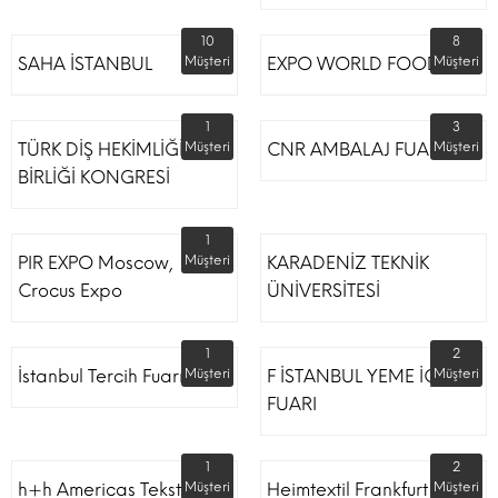
10
8
SAHA İSTANBUL
Müşteri
EXPO WORLD FOOD
Müşteri
1
3
TÜRK DİŞ HEKİMLİĞİ
Müşteri
CNR AMBALAJ FUARI
Müşteri
BİRLİĞİ KONGRESİ
1
PIR EXPO Moscow,
Müşteri
KARADENİZ TEKNİK
Crocus Expo
ÜNİVERSİTESİ
1
2
İstanbul Tercih Fuarı
Müşteri
F İSTANBUL YEME İÇME
Müşteri
FUARI
1
2
h+h Americas Tekstil
Müşteri
Heimtextil Frankfurt
Müşteri