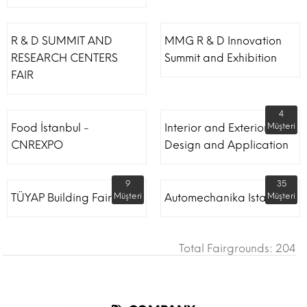
R & D SUMMIT AND
MMG R & D Innovation
RESEARCH CENTERS
Summit and Exhibition
FAIR
4
Food İstanbul -
Interior and Exterior
Müşteri
CNREXPO
Design and Application
9
35
TÜYAP Building Fair
Müşteri
Automechanika Istanbul
Müşteri
Total Fairgrounds: 204