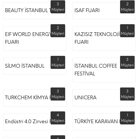
3
2
BEAUTY İSTANBUL TÜYAP
Müşteri
ISAF FUARI
Müşteri
2
1
EIF WORLD ENERGY
Müşteri
KAZISIZ TEKNOLOJİLER
Müşteri
FUARI
FUARI
1
3
SİLMO İSTANBUL
Müşteri
İSTANBUL COFFEE
Müşteri
FESTİVAL
3
3
TURKCHEM KİMYA FUARI
Müşteri
UNICERA
Müşteri
4
1
Endüstri 4.0 Zirvesi Fuarı
Müşteri
TÜRKİYE KARAVAN FUARI
Müşteri