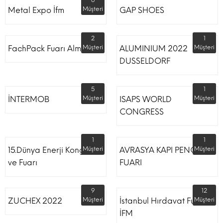
6
Metal Expo İfm
Müşteri
GAP SHOES
2
1
FachPack Fuarı Almanya
Müşteri
ALUMINIUM 2022
Müşteri
DUSSELDORF
5
1
İNTERMOB
Müşteri
ISAPS WORLD
Müşteri
CONGRESS
1
1
15.Dünya Enerji Kongresi
Müşteri
AVRASYA KAPI PENCERE
Müşteri
ve Fuarı
FUARI
9
12
ZUCHEX 2022
Müşteri
İstanbul Hırdavat Fuarı
Müşteri
İFM