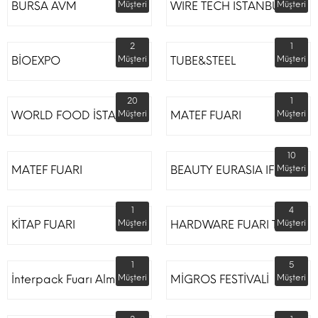
BURSA AVM
Müşteri
WIRE TECH ISTANBUL
Müşteri
2
1
BİOEXPO
Müşteri
TUBE&STEEL
Müşteri
20
1
WORLD FOOD İSTANBUL
Müşteri
MATEF FUARI
Müşteri
10
MATEF FUARI
BEAUTY EURASIA IFM
Müşteri
1
4
KİTAP FUARI
Müşteri
HARDWARE FUARI TÜYAP
Müşteri
1
5
İnterpack Fuarı Almanya
Müşteri
MİGROS FESTİVALİ
Müşteri