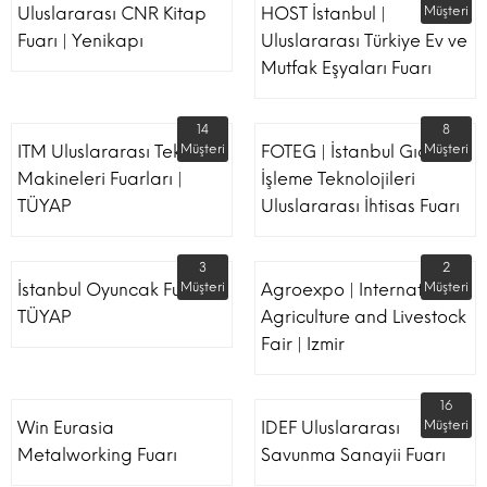
Uluslararası CNR Kitap
HOST İstanbul |
Müşteri
Fuarı | Yenikapı
Uluslararası Türkiye Ev ve
Mutfak Eşyaları Fuarı
14
8
ITM Uluslararası Tekstil
Müşteri
FOTEG | İstanbul Gıda
Müşteri
Makineleri Fuarları |
İşleme Teknolojileri
TÜYAP
Uluslararası İhtisas Fuarı
3
2
İstanbul Oyuncak Fuarı -
Müşteri
Agroexpo | International
Müşteri
TÜYAP
Agriculture and Livestock
Fair | Izmir
16
Win Eurasia
IDEF Uluslararası
Müşteri
Metalworking Fuarı
Savunma Sanayii Fuarı