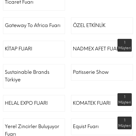
Ticaret Fuarı
Gateway To Africa Fuarı
ÖZEL ETKİNLİK
1
KİTAP FUARI
NADMEX AFET FUARI
Müşteri
Sustainable Brands
Patisserie Show
Türkiye
1
HELAL EXPO FUARI
KOMATEK FUARI
Müşteri
1
Yerel Zincirler Buluşuyor
Equist Fuarı
Müşteri
Fuarı