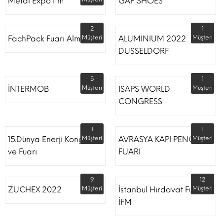
Metal Expo İfm
GAP SHOES
2
1
FachPack Fuarı Almanya
Müşteri
ALUMINIUM 2022
Müşteri
DUSSELDORF
5
1
İNTERMOB
Müşteri
ISAPS WORLD
Müşteri
CONGRESS
1
1
15.Dünya Enerji Kongresi
Müşteri
AVRASYA KAPI PENCERE
Müşteri
ve Fuarı
FUARI
9
12
ZUCHEX 2022
Müşteri
İstanbul Hırdavat Fuarı
Müşteri
İFM