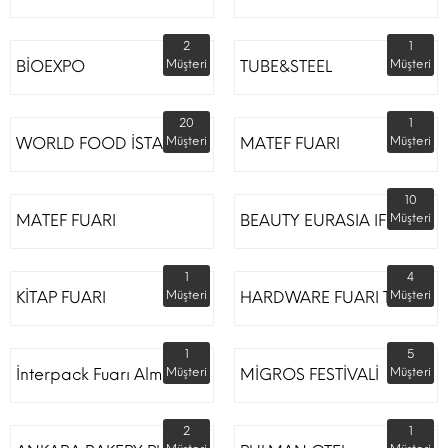
2
1
BİOEXPO
Müşteri
TUBE&STEEL
Müşteri
20
1
WORLD FOOD İSTANBUL
Müşteri
MATEF FUARI
Müşteri
10
MATEF FUARI
BEAUTY EURASIA IFM
Müşteri
1
4
KİTAP FUARI
Müşteri
HARDWARE FUARI TÜYAP
Müşteri
1
5
İnterpack Fuarı Almanya
Müşteri
MİGROS FESTİVALİ
Müşteri
2
1