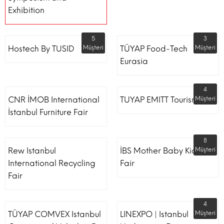
Exhibition
5
3
Hostech By TUSID
Müşteri
TÜYAP Food-Tech
Müşteri
Eurasia
4
CNR İMOB International
TUYAP EMITT Tourism Fair
Müşteri
İstanbul Furniture Fair
8
Rew Istanbul
İBS Mother Baby Kids
Müşteri
International Recycling
Fair
Fair
4
TÜYAP COMVEX Istanbul
LINEXPO | Istanbul
Müşteri