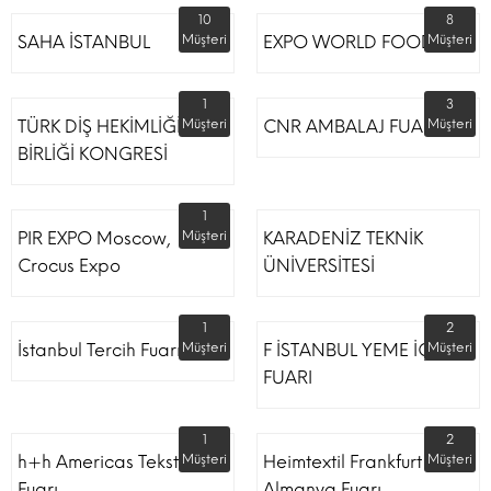
10
8
SAHA İSTANBUL
Müşteri
EXPO WORLD FOOD
Müşteri
1
3
TÜRK DİŞ HEKİMLİĞİ
Müşteri
CNR AMBALAJ FUARI
Müşteri
BİRLİĞİ KONGRESİ
1
PIR EXPO Moscow,
Müşteri
KARADENİZ TEKNİK
Crocus Expo
ÜNİVERSİTESİ
1
2
İstanbul Tercih Fuarı
Müşteri
F İSTANBUL YEME İÇME
Müşteri
FUARI
1
2
h+h Americas Tekstil
Müşteri
Heimtextil Frankfurt
Müşteri
Fuarı
Almanya Fuarı