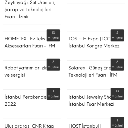
Zeytinyağı, Süt Ürünleri,
Şarap ve Teknolojileri
Fuarı | İzmir
10
4
HOMETEX | Ev Tekstili Ve
Müşteri
TOS + H Expo | ICC -
Müşteri
Aksesuarları Fuarı - İFM
İstanbul Kongre Merkezi
3
6
Robot yatırımları zirvesi
Müşteri
Solarex | Güneş Enerjisi &
Müşteri
ve sergisi
Teknolojileri Fuarı | İFM
1
13
İstanbul Perakende Fuarı
Müşteri
Istanbul Jewelry Show |
Müşteri
2022
İstanbul Fuar Merkezi
1
Uluslararası CNR Kitap
HOST İstanbul |
Müşteri