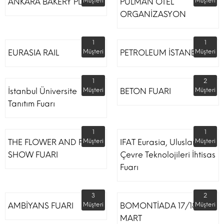
ANKARA BAKERY PLUS
Müşteri
PULMAN OTEL
Müşteri
ORGANİZASYON
1
1
EURASIA RAIL
Müşteri
PETROLEUM İSTANBUL
Müşteri
1
2
İstanbul Üniversite
Müşteri
BETON FUARI
Müşteri
Tanıtım Fuarı
1
1
THE FLOWER AND PLANT
Müşteri
IFAT Eurasia, Uluslararası
Müşteri
SHOW FUARI
Çevre Teknolojileri İhtisas
Fuarı
3
2
AMBİYANS FUARI
Müşteri
BOMONTİADA 17/18
Müşteri
MART