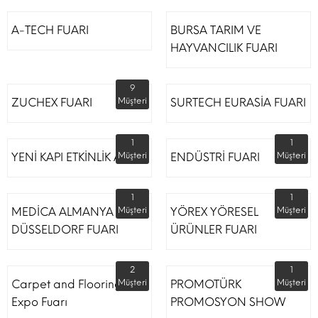
A-TECH FUARI
BURSA TARIM VE
HAYVANCILIK FUARI
9
ZUCHEX FUARI
Müşteri
SURTECH EURASİA FUARI
1
1
YENİ KAPI ETKİNLİK ALANI
Müşteri
ENDÜSTRİ FUARI
Müşteri
1
1
MEDİCA ALMANYA
Müşteri
YÖREX YÖRESEL
Müşteri
DÜSSELDORF FUARI
ÜRÜNLER FUARI
2
1
Carpet and Flooring
Müşteri
PROMOTÜRK
Müşteri
Expo Fuarı
PROMOSYON SHOW