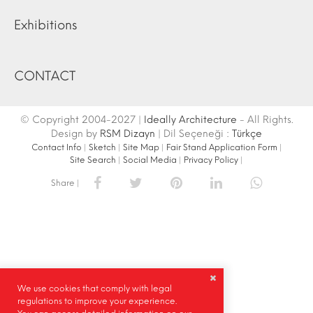
Exhibitions
CONTACT
© Copyright 2004-2027 |
Ideally Architecture
- All Rights.
Design by
RSM Dizayn
| Dil Seçeneği :
Türkçe
Contact Info
|
Sketch
|
Site Map
|
Fair Stand Application Form
|
Site Search
|
Social Media
|
Privacy Policy
|
Share |
We use cookies that comply with legal
regulations to improve your experience.