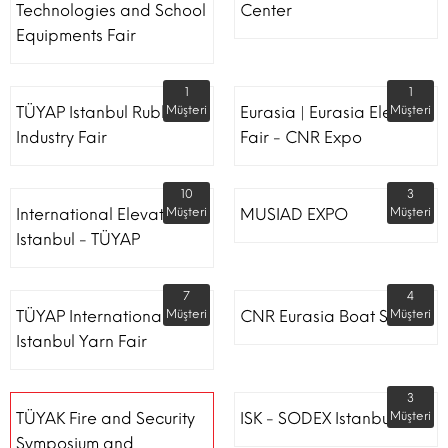
Technologies and School
Center
Equipments Fair
1
1
TÜYAP Istanbul Rubber
Müşteri
Eurasia | Eurasia Elevator
Müşteri
Industry Fair
Fair - CNR Expo
10
3
International Elevator
Müşteri
MUSIAD EXPO
Müşteri
Istanbul - TÜYAP
7
4
TÜYAP International
Müşteri
CNR Eurasia Boat Show
Müşteri
Istanbul Yarn Fair
3
TÜYAK Fire and Security
ISK - SODEX Istanbul
Müşteri
Symposium and