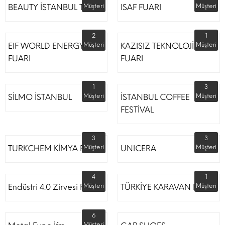
BEAUTY İSTANBUL TÜYAP
Müşteri
ISAF FUARI
Müşteri
2
1
EIF WORLD ENERGY
Müşteri
KAZISIZ TEKNOLOJİLER
Müşteri
FUARI
FUARI
1
3
SİLMO İSTANBUL
Müşteri
İSTANBUL COFFEE
Müşteri
FESTİVAL
3
3
TURKCHEM KİMYA FUARI
Müşteri
UNICERA
Müşteri
4
1
Endüstri 4.0 Zirvesi Fuarı
Müşteri
TÜRKİYE KARAVAN FUARI
Müşteri
6
Müşteri