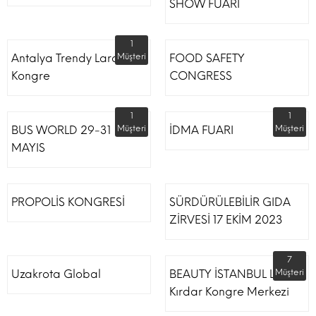
SHOW FUARI
1
Antalya Trendy Lara Otel
Müşteri
FOOD SAFETY
Kongre
CONGRESS
1
1
BUS WORLD 29-31
Müşteri
İDMA FUARI
Müşteri
MAYIS
PROPOLİS KONGRESİ
SÜRDÜRÜLEBİLİR GIDA
ZİRVESİ 17 EKİM 2023
7
Uzakrota Global
BEAUTY İSTANBUL Lütfi
Müşteri
Kırdar Kongre Merkezi