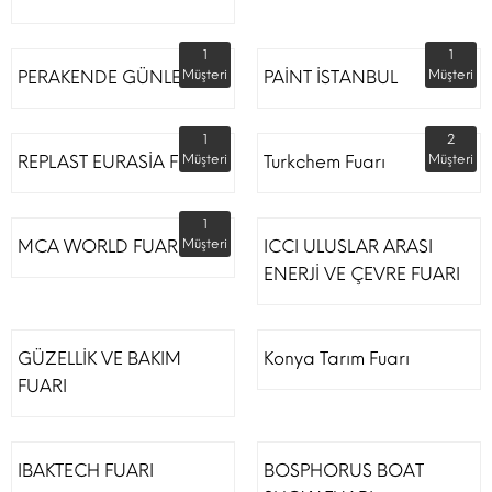
1
1
PERAKENDE GÜNLERİ
Müşteri
PAİNT İSTANBUL
Müşteri
1
2
REPLAST EURASİA FUARI
Müşteri
Turkchem Fuarı
Müşteri
1
MCA WORLD FUARI
Müşteri
ICCI ULUSLAR ARASI
ENERJİ VE ÇEVRE FUARI
GÜZELLİK VE BAKIM
Konya Tarım Fuarı
FUARI
IBAKTECH FUARI
BOSPHORUS BOAT