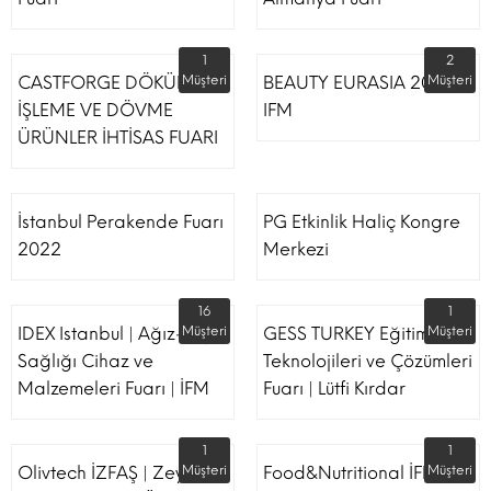
1
2
CASTFORGE DÖKÜM,
Müşteri
BEAUTY EURASIA 2022
Müşteri
İŞLEME VE DÖVME
IFM
ÜRÜNLER İHTİSAS FUARI
İstanbul Perakende Fuarı
PG Etkinlik Haliç Kongre
2022
Merkezi
16
1
IDEX Istanbul | Ağız-Diş
Müşteri
GESS TURKEY Eğitim
Müşteri
Sağlığı Cihaz ve
Teknolojileri ve Çözümleri
Malzemeleri Fuarı | İFM
Fuarı | Lütfi Kırdar
1
1
Olivtech İZFAŞ | Zeytin,
Müşteri
Food&Nutritional İFM
Müşteri