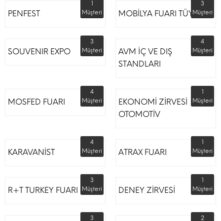
1
3
PENFEST
Müşteri
MOBİLYA FUARI TÜYAP
Müşteri
3
4
SOUVENIR EXPO
Müşteri
AVM İÇ VE DIŞ
Müşteri
STANDLARI
4
1
MOSFED FUARI
Müşteri
EKONOMİ ZİRVESİ
Müşteri
OTOMOTİV
4
1
KARAVANİST
Müşteri
ATRAX FUARI
Müşteri
3
1
R+T TURKEY FUARI
Müşteri
DENEY ZİRVESİ
Müşteri
3
2