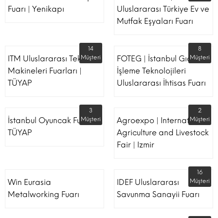
Fuarı | Yenikapı
Uluslararası Türkiye Ev ve
Mutfak Eşyaları Fuarı
14
8
ITM Uluslararası Tekstil
Müşteri
FOTEG | İstanbul Gıda
Müşteri
Makineleri Fuarları |
İşleme Teknolojileri
TÜYAP
Uluslararası İhtisas Fuarı
3
2
İstanbul Oyuncak Fuarı -
Müşteri
Agroexpo | International
Müşteri
TÜYAP
Agriculture and Livestock
Fair | Izmir
16
Win Eurasia
IDEF Uluslararası
Müşteri
Metalworking Fuarı
Savunma Sanayii Fuarı