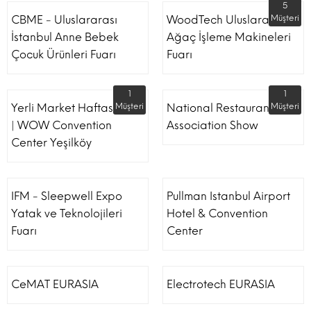
5
CBME - Uluslararası
WoodTech Uluslararası
Müşteri
İstanbul Anne Bebek
Ağaç İşleme Makineleri
Çocuk Ürünleri Fuarı
Fuarı
1
1
Yerli Market Haftası Fuarı
Müşteri
National Restaurant
Müşteri
| WOW Convention
Association Show
Center Yeşilköy
IFM - Sleepwell Expo
Pullman Istanbul Airport
Yatak ve Teknolojileri
Hotel & Convention
Fuarı
Center
CeMAT EURASIA
Electrotech EURASIA