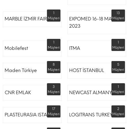
1
13
MARBLE İZMİR FAIR
Müşteri
EXPOMED 16-18 MART
Müşteri
2023
1
1
Mobilefest
Müşteri
ITMA
Müşteri
8
5
Maden Türkiye
Müşteri
HOST İSTANBUL
Müşteri
3
1
CNR EMLAK
Müşteri
NEWCAST ALMANYA
Müşteri
17
2
PLASTEURASIA ISTANBUL
Müşteri
LOGITRANS TURKEY
Müşteri