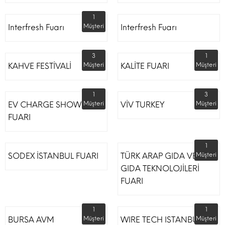
1
Interfresh Fuarı
Müşteri
Interfresh Fuarı
3
1
KAHVE FESTİVALİ
Müşteri
KALİTE FUARI
Müşteri
1
3
EV CHARGE SHOW
Müşteri
VİV TURKEY
Müşteri
FUARI
1
SODEX İSTANBUL FUARI
TÜRK ARAP GIDA VE
Müşteri
GIDA TEKNOLOJİLERİ
FUARI
1
1
BURSA AVM
Müşteri
WIRE TECH ISTANBUL
Müşteri