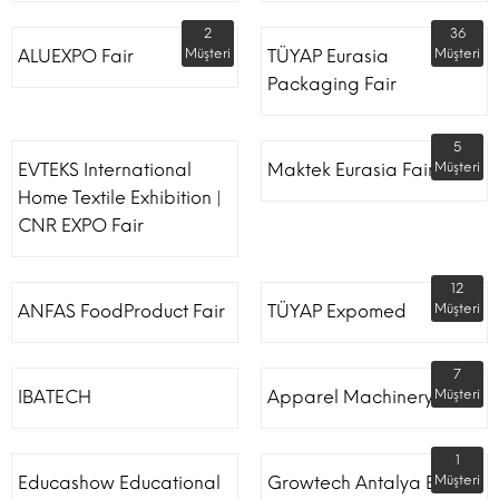
2
36
ALUEXPO Fair
Müşteri
TÜYAP Eurasia
Müşteri
Packaging Fair
5
EVTEKS International
Maktek Eurasia Fair
Müşteri
Home Textile Exhibition |
CNR EXPO Fair
12
ANFAS FoodProduct Fair
TÜYAP Expomed
Müşteri
7
IBATECH
Apparel Machinery Fair
Müşteri
1
Educashow Educational
Growtech Antalya Expo
Müşteri