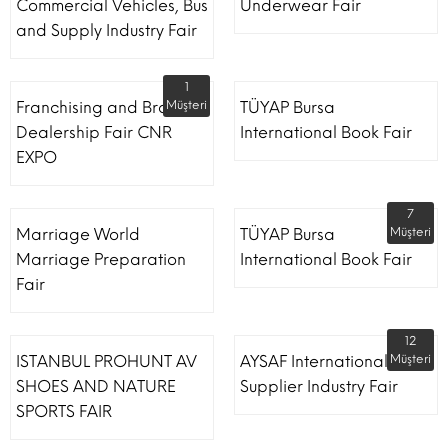
Commercial Vehicles, Bus
Underwear Fair
and Supply Industry Fair
1
Franchising and Brand
Müşteri
TÜYAP Bursa
Dealership Fair CNR
International Book Fair
EXPO
7
Marriage World
TÜYAP Bursa
Müşteri
Marriage Preparation
International Book Fair
Fair
12
ISTANBUL PROHUNT AV
AYSAF International Shoe
Müşteri
SHOES AND NATURE
Supplier Industry Fair
SPORTS FAIR