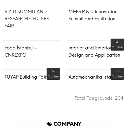
R & D SUMMIT AND
MMG R & D Innovation
RESEARCH CENTERS
Summit and Exhibition
FAIR
4
Food İstanbul -
Interior and Exterior
Müşteri
CNREXPO
Design and Application
9
35
TÜYAP Building Fair
Müşteri
Automechanika Istanbul
Müşteri
Total Fairgrounds: 204
COMPANY