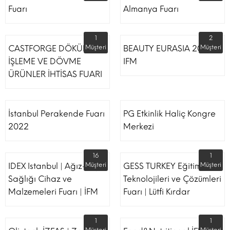
Fuarı
Almanya Fuarı
1
2
CASTFORGE DÖKÜM,
Müşteri
BEAUTY EURASIA 2022
Müşteri
İŞLEME VE DÖVME
IFM
ÜRÜNLER İHTİSAS FUARI
İstanbul Perakende Fuarı
PG Etkinlik Haliç Kongre
2022
Merkezi
16
1
IDEX Istanbul | Ağız-Diş
Müşteri
GESS TURKEY Eğitim
Müşteri
Sağlığı Cihaz ve
Teknolojileri ve Çözümleri
Malzemeleri Fuarı | İFM
Fuarı | Lütfi Kırdar
1
1