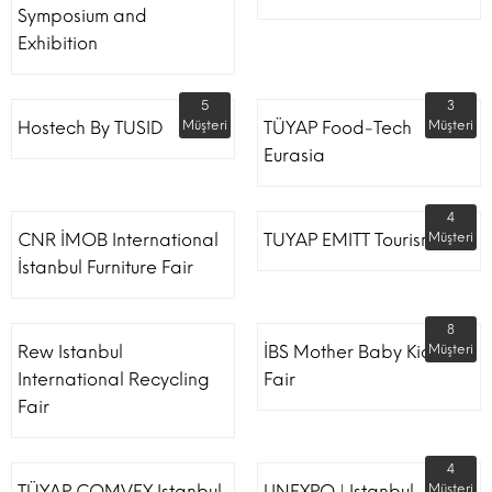
Symposium and
Exhibition
5
3
Hostech By TUSID
Müşteri
TÜYAP Food-Tech
Müşteri
Eurasia
4
CNR İMOB International
TUYAP EMITT Tourism Fair
Müşteri
İstanbul Furniture Fair
8
Rew Istanbul
İBS Mother Baby Kids
Müşteri
International Recycling
Fair
Fair
4
TÜYAP COMVEX Istanbul
LINEXPO | Istanbul
Müşteri