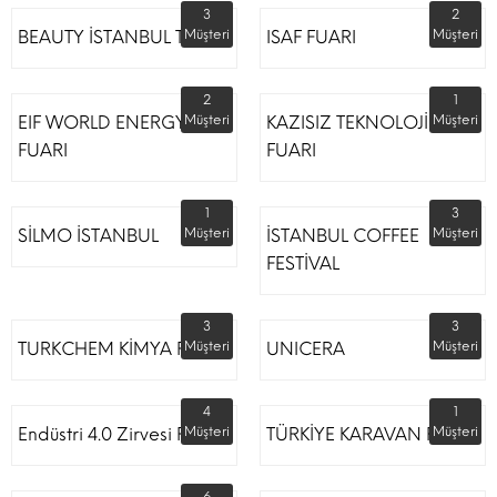
3
2
BEAUTY İSTANBUL TÜYAP
Müşteri
ISAF FUARI
Müşteri
2
1
EIF WORLD ENERGY
Müşteri
KAZISIZ TEKNOLOJİLER
Müşteri
FUARI
FUARI
1
3
SİLMO İSTANBUL
Müşteri
İSTANBUL COFFEE
Müşteri
FESTİVAL
3
3
TURKCHEM KİMYA FUARI
Müşteri
UNICERA
Müşteri
4
1
Endüstri 4.0 Zirvesi Fuarı
Müşteri
TÜRKİYE KARAVAN FUARI
Müşteri