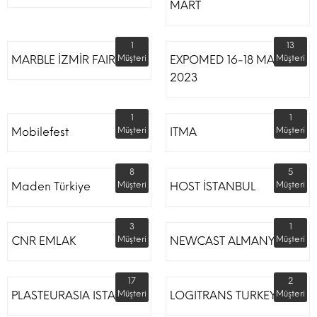
MART
1
13
MARBLE İZMİR FAIR
Müşteri
EXPOMED 16-18 MART
Müşteri
2023
1
1
Mobilefest
Müşteri
ITMA
Müşteri
8
5
Maden Türkiye
Müşteri
HOST İSTANBUL
Müşteri
3
1
CNR EMLAK
Müşteri
NEWCAST ALMANYA
Müşteri
17
2
PLASTEURASIA ISTANBUL
Müşteri
LOGITRANS TURKEY
Müşteri