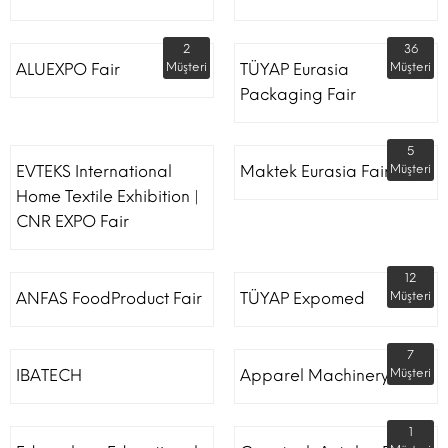
2
36
ALUEXPO Fair
Müşteri
TÜYAP Eurasia
Müşteri
Packaging Fair
5
EVTEKS International
Maktek Eurasia Fair
Müşteri
Home Textile Exhibition |
CNR EXPO Fair
12
ANFAS FoodProduct Fair
TÜYAP Expomed
Müşteri
7
IBATECH
Apparel Machinery Fair
Müşteri
1