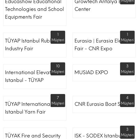
Educashow Educational
Growtech Antalya Expo
Müşteri
Technologies and School
Center
Equipments Fair
1
1
TÜYAP Istanbul Rubber
Müşteri
Eurasia | Eurasia Elevator
Müşteri
Industry Fair
Fair - CNR Expo
10
3
International Elevator
Müşteri
MUSIAD EXPO
Müşteri
Istanbul - TÜYAP
7
4
TÜYAP International
Müşteri
CNR Eurasia Boat Show
Müşteri
Istanbul Yarn Fair
3
TÜYAK Fire and Security
ISK - SODEX Istanbul
Müşteri