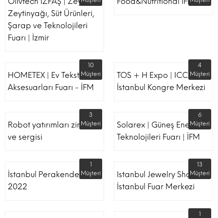
Olivtech İZFAŞ | Zeytin,
Müşteri
Food&Nutritional İFM
Müşteri
Zeytinyağı, Süt Ürünleri,
Şarap ve Teknolojileri
Fuarı | İzmir
10
4
HOMETEX | Ev Tekstili Ve
Müşteri
TOS + H Expo | ICC -
Müşteri
Aksesuarları Fuarı - İFM
İstanbul Kongre Merkezi
3
6
Robot yatırımları zirvesi
Müşteri
Solarex | Güneş Enerjisi &
Müşteri
ve sergisi
Teknolojileri Fuarı | İFM
1
13
İstanbul Perakende Fuarı
Müşteri
Istanbul Jewelry Show |
Müşteri
2022
İstanbul Fuar Merkezi
1