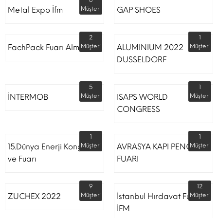
6
Metal Expo İfm
Müşteri
GAP SHOES
2
1
FachPack Fuarı Almanya
Müşteri
ALUMINIUM 2022
Müşteri
DUSSELDORF
5
1
İNTERMOB
Müşteri
ISAPS WORLD
Müşteri
CONGRESS
1
1
15.Dünya Enerji Kongresi
Müşteri
AVRASYA KAPI PENCERE
Müşteri
ve Fuarı
FUARI
9
12
ZUCHEX 2022
Müşteri
İstanbul Hırdavat Fuarı
Müşteri
İFM