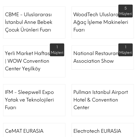
5
CBME - Uluslararası
WoodTech Uluslararası
Müşteri
İstanbul Anne Bebek
Ağaç İşleme Makineleri
Çocuk Ürünleri Fuarı
Fuarı
1
1
Yerli Market Haftası Fuarı
Müşteri
National Restaurant
Müşteri
| WOW Convention
Association Show
Center Yeşilköy
IFM - Sleepwell Expo
Pullman Istanbul Airport
Yatak ve Teknolojileri
Hotel & Convention
Fuarı
Center
CeMAT EURASIA
Electrotech EURASIA