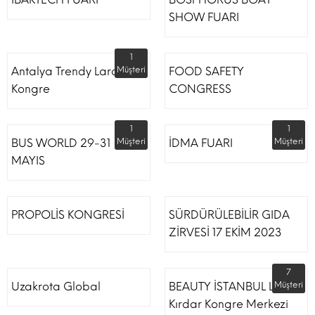
SHOW FUARI
1
Antalya Trendy Lara Otel
Müşteri
FOOD SAFETY
Kongre
CONGRESS
1
1
BUS WORLD 29-31
Müşteri
İDMA FUARI
Müşteri
MAYIS
PROPOLİS KONGRESİ
SÜRDÜRÜLEBİLİR GIDA
ZİRVESİ 17 EKİM 2023
7
Uzakrota Global
BEAUTY İSTANBUL Lütfi
Müşteri
Kırdar Kongre Merkezi