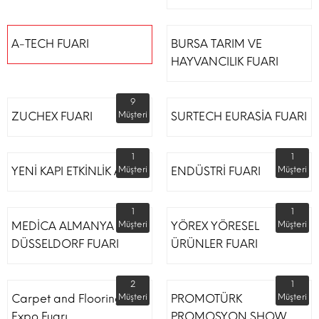
A-TECH FUARI
BURSA TARIM VE
HAYVANCILIK FUARI
9
ZUCHEX FUARI
Müşteri
SURTECH EURASİA FUARI
1
1
YENİ KAPI ETKİNLİK ALANI
Müşteri
ENDÜSTRİ FUARI
Müşteri
1
1
MEDİCA ALMANYA
Müşteri
YÖREX YÖRESEL
Müşteri
DÜSSELDORF FUARI
ÜRÜNLER FUARI
2
1
Carpet and Flooring
Müşteri
PROMOTÜRK
Müşteri
Expo Fuarı
PROMOSYON SHOW