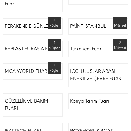
Fuarı
1
1
PERAKENDE GÜNLERİ
Müşteri
PAİNT İSTANBUL
Müşteri
1
2
REPLAST EURASİA FUARI
Müşteri
Turkchem Fuarı
Müşteri
1
MCA WORLD FUARI
Müşteri
ICCI ULUSLAR ARASI
ENERJİ VE ÇEVRE FUARI
GÜZELLİK VE BAKIM
Konya Tarım Fuarı
FUARI
IBAKTECH FUARI
BOSPHORUS BOAT