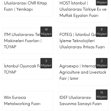
Uluslararası CNR Kitap
HOST İstanbul |
Müşteri
Fuarı | Yenikapı
Uluslararası Türkiye Ev ve
Mutfak Eşyaları Fuarı
14
8
ITM Uluslararası Tekstil
Müşteri
FOTEG | İstanbul Gıda
Müşteri
Makineleri Fuarları |
İşleme Teknolojileri
TÜYAP
Uluslararası İhtisas Fuarı
3
2
İstanbul Oyuncak Fuarı -
Müşteri
Agroexpo | International
Müşteri
TÜYAP
Agriculture and Livestock
Fair | Izmir
16
Win Eurasia
IDEF Uluslararası
Müşteri
Metalworking Fuarı
Savunma Sanayii Fuarı