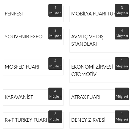
1
3
PENFEST
Müşteri
MOBİLYA FUARI TÜYAP
Müşteri
3
4
SOUVENIR EXPO
Müşteri
AVM İÇ VE DIŞ
Müşteri
STANDLARI
4
1
MOSFED FUARI
Müşteri
EKONOMİ ZİRVESİ
Müşteri
OTOMOTİV
4
1
KARAVANİST
Müşteri
ATRAX FUARI
Müşteri
3
1
R+T TURKEY FUARI
Müşteri
DENEY ZİRVESİ
Müşteri