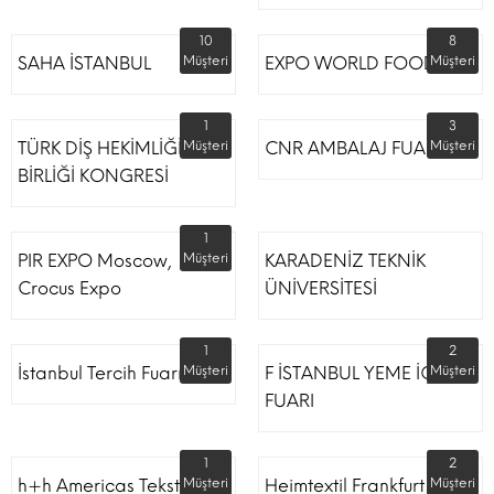
10
8
SAHA İSTANBUL
Müşteri
EXPO WORLD FOOD
Müşteri
1
3
TÜRK DİŞ HEKİMLİĞİ
Müşteri
CNR AMBALAJ FUARI
Müşteri
BİRLİĞİ KONGRESİ
1
PIR EXPO Moscow,
Müşteri
KARADENİZ TEKNİK
Crocus Expo
ÜNİVERSİTESİ
1
2
İstanbul Tercih Fuarı
Müşteri
F İSTANBUL YEME İÇME
Müşteri
FUARI
1
2
h+h Americas Tekstil
Müşteri
Heimtextil Frankfurt
Müşteri