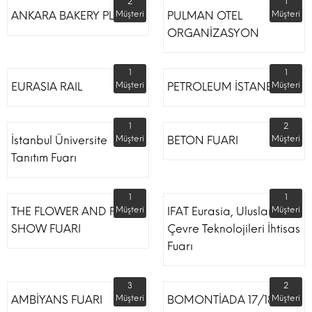
2
1
ANKARA BAKERY PLUS
Müşteri
PULMAN OTEL
Müşteri
ORGANİZASYON
1
1
EURASIA RAIL
Müşteri
PETROLEUM İSTANBUL
Müşteri
1
2
İstanbul Üniversite
Müşteri
BETON FUARI
Müşteri
Tanıtım Fuarı
1
1
THE FLOWER AND PLANT
Müşteri
IFAT Eurasia, Uluslararası
Müşteri
SHOW FUARI
Çevre Teknolojileri İhtisas
Fuarı
3
2
AMBİYANS FUARI
Müşteri
BOMONTİADA 17/18
Müşteri