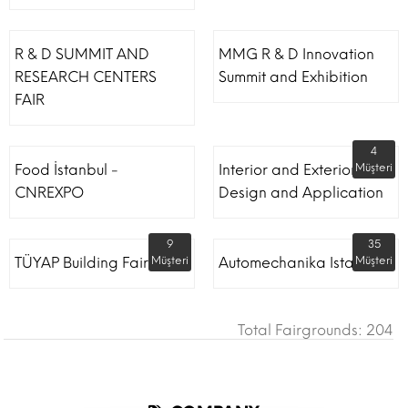
R & D SUMMIT AND
MMG R & D Innovation
RESEARCH CENTERS
Summit and Exhibition
FAIR
4
Food İstanbul -
Interior and Exterior
Müşteri
CNREXPO
Design and Application
9
35
TÜYAP Building Fair
Müşteri
Automechanika Istanbul
Müşteri
Total Fairgrounds: 204