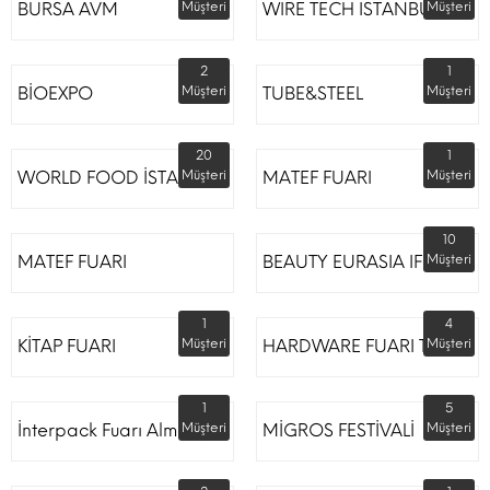
BURSA AVM
Müşteri
WIRE TECH ISTANBUL
Müşteri
2
1
BİOEXPO
Müşteri
TUBE&STEEL
Müşteri
20
1
WORLD FOOD İSTANBUL
Müşteri
MATEF FUARI
Müşteri
10
MATEF FUARI
BEAUTY EURASIA IFM
Müşteri
1
4
KİTAP FUARI
Müşteri
HARDWARE FUARI TÜYAP
Müşteri
1
5
İnterpack Fuarı Almanya
Müşteri
MİGROS FESTİVALİ
Müşteri