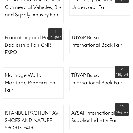
Commercial Vehicles, Bus
Underwear Fair
and Supply Industry Fair
1
Franchising and Brand
Müşteri
TÜYAP Bursa
Dealership Fair CNR
International Book Fair
EXPO
7
Marriage World
TÜYAP Bursa
Müşteri
Marriage Preparation
International Book Fair
Fair
12
ISTANBUL PROHUNT AV
AYSAF International Shoe
Müşteri
SHOES AND NATURE
Supplier Industry Fair
SPORTS FAIR