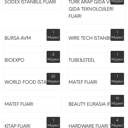
SODEX İSTANBUL FUARI
TÜRK ARAP GIDA VE
Müşteri
GIDA TEKNOLOJİLERİ
FUARI
1
1
BURSA AVM
Müşteri
WIRE TECH ISTANBUL
Müşteri
2
1
BİOEXPO
Müşteri
TUBE&STEEL
Müşteri
20
1
WORLD FOOD İSTANBUL
Müşteri
MATEF FUARI
Müşteri
10
MATEF FUARI
BEAUTY EURASIA IFM
Müşteri
1
4
KİTAP FUARI
Müşteri
HARDWARE FUARI TÜYAP
Müşteri