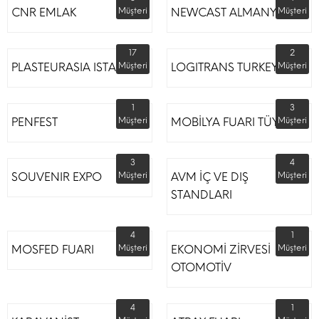
CNR EMLAK
Müşteri
NEWCAST ALMANYA
Müşteri
17
2
PLASTEURASIA ISTANBUL
Müşteri
LOGITRANS TURKEY
Müşteri
1
3
PENFEST
Müşteri
MOBİLYA FUARI TÜYAP
Müşteri
3
4
SOUVENIR EXPO
Müşteri
AVM İÇ VE DIŞ
Müşteri
STANDLARI
4
1
MOSFED FUARI
Müşteri
EKONOMİ ZİRVESİ
Müşteri
OTOMOTİV
4
1