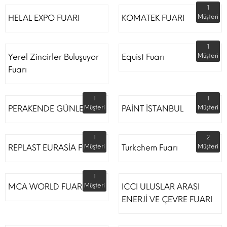
1
HELAL EXPO FUARI
KOMATEK FUARI
Müşteri
1
Yerel Zincirler Buluşuyor
Equist Fuarı
Müşteri
Fuarı
1
1
PERAKENDE GÜNLERİ
Müşteri
PAİNT İSTANBUL
Müşteri
1
2
REPLAST EURASİA FUARI
Müşteri
Turkchem Fuarı
Müşteri
1
MCA WORLD FUARI
Müşteri
ICCI ULUSLAR ARASI
ENERJİ VE ÇEVRE FUARI