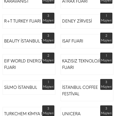
KARAVANİST
Müşteri
ATRAX FUARI
Müşteri
3
1
R+T TURKEY FUARI
Müşteri
DENEY ZİRVESİ
Müşteri
3
2
BEAUTY İSTANBUL TÜYAP
Müşteri
ISAF FUARI
Müşteri
2
1
EIF WORLD ENERGY
Müşteri
KAZISIZ TEKNOLOJİLER
Müşteri
FUARI
FUARI
1
3
SİLMO İSTANBUL
Müşteri
İSTANBUL COFFEE
Müşteri
FESTİVAL
3
3
TURKCHEM KİMYA FUARI
Müşteri
UNICERA
Müşteri