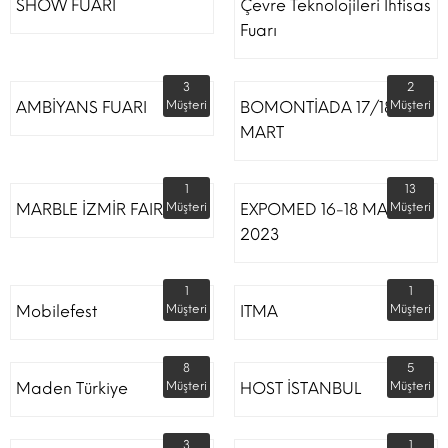
SHOW FUARI
Çevre Teknolojileri İhtisas
Fuarı
3
2
AMBİYANS FUARI
Müşteri
BOMONTİADA 17/18
Müşteri
MART
1
13
MARBLE İZMİR FAIR
Müşteri
EXPOMED 16-18 MART
Müşteri
2023
1
1
Mobilefest
Müşteri
ITMA
Müşteri
8
5
Maden Türkiye
Müşteri
HOST İSTANBUL
Müşteri
3
1