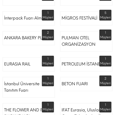
1
5
İnterpack Fuarı Almanya
Müşteri
MİGROS FESTİVALİ
Müşteri
2
1
ANKARA BAKERY PLUS
Müşteri
PULMAN OTEL
Müşteri
ORGANİZASYON
1
1
EURASIA RAIL
Müşteri
PETROLEUM İSTANBUL
Müşteri
1
2
İstanbul Üniversite
Müşteri
BETON FUARI
Müşteri
Tanıtım Fuarı
1
1
THE FLOWER AND PLANT
Müşteri
IFAT Eurasia, Uluslararası
Müşteri