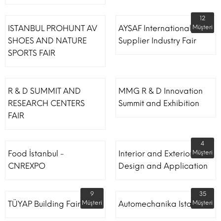
12
ISTANBUL PROHUNT AV
AYSAF International Shoe
Müşteri
SHOES AND NATURE
Supplier Industry Fair
SPORTS FAIR
R & D SUMMIT AND
MMG R & D Innovation
RESEARCH CENTERS
Summit and Exhibition
FAIR
4
Food İstanbul -
Interior and Exterior
Müşteri
CNREXPO
Design and Application
9
35
TÜYAP Building Fair
Müşteri
Automechanika Istanbul
Müşteri