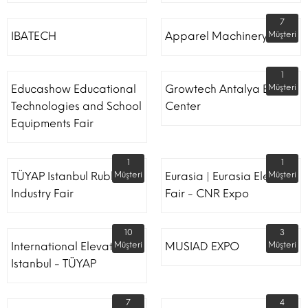
7
IBATECH
Apparel Machinery Fair
Müşteri
1
Educashow Educational
Growtech Antalya Expo
Müşteri
Technologies and School
Center
Equipments Fair
1
1
TÜYAP Istanbul Rubber
Müşteri
Eurasia | Eurasia Elevator
Müşteri
Industry Fair
Fair - CNR Expo
10
3
International Elevator
Müşteri
MUSIAD EXPO
Müşteri
Istanbul - TÜYAP
7
4