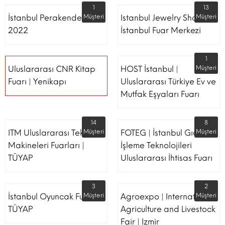
1
13
İstanbul Perakende Fuarı
Müşteri
Istanbul Jewelry Show |
Müşteri
2022
İstanbul Fuar Merkezi
1
Uluslararası CNR Kitap
HOST İstanbul |
Müşteri
Fuarı | Yenikapı
Uluslararası Türkiye Ev ve
Mutfak Eşyaları Fuarı
14
8
ITM Uluslararası Tekstil
Müşteri
FOTEG | İstanbul Gıda
Müşteri
Makineleri Fuarları |
İşleme Teknolojileri
TÜYAP
Uluslararası İhtisas Fuarı
3
2
İstanbul Oyuncak Fuarı -
Müşteri
Agroexpo | International
Müşteri
TÜYAP
Agriculture and Livestock
Fair | Izmir