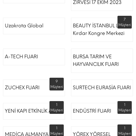
ZİRVESİ 17 EKİM 2023
7
Uzakrota Global
BEAUTY İSTANBUL Lütfi
Müşteri
Kırdar Kongre Merkezi
A-TECH FUARI
BURSA TARIM VE
HAYVANCILIK FUARI
9
ZUCHEX FUARI
Müşteri
SURTECH EURASİA FUARI
1
1
YENİ KAPI ETKİNLİK ALANI
Müşteri
ENDÜSTRİ FUARI
Müşteri
1
1
MEDİCA ALMANYA
Müşteri
YÖREX YÖRESEL
Müşteri