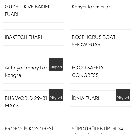
GÜZELLİK VE BAKIM
Konya Tarım Fuarı
FUARI
IBAKTECH FUARI
BOSPHORUS BOAT
SHOW FUARI
1
Antalya Trendy Lara Otel
Müşteri
FOOD SAFETY
Kongre
CONGRESS
1
1
BUS WORLD 29-31
Müşteri
İDMA FUARI
Müşteri
MAYIS
PROPOLİS KONGRESİ
SÜRDÜRÜLEBİLİR GIDA