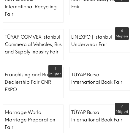
International Recycling
Fair
Fair
4
TÜYAP COMVEX Istanbul
LINEXPO | Istanbul
Müşteri
Commercial Vehicles, Bus
Underwear Fair
and Supply Industry Fair
1
Franchising and Brand
Müşteri
TÜYAP Bursa
Dealership Fair CNR
International Book Fair
EXPO
7
Marriage World
TÜYAP Bursa
Müşteri
Marriage Preparation
International Book Fair
Fair