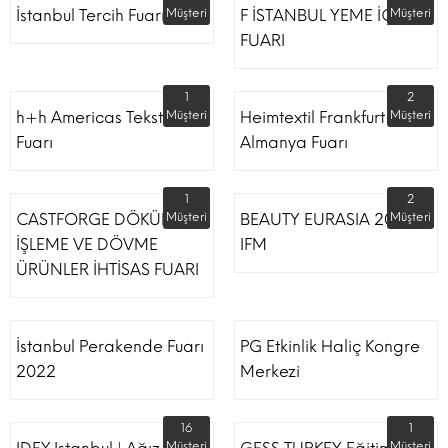
İstanbul Tercih Fuarı
Müşteri
F İSTANBUL YEME İÇME
Müşteri
FUARI
1
2
h+h Americas Tekstil
Müşteri
Heimtextil Frankfurt
Müşteri
Fuarı
Almanya Fuarı
1
2
CASTFORGE DÖKÜM,
Müşteri
BEAUTY EURASIA 2022
Müşteri
İŞLEME VE DÖVME
IFM
ÜRÜNLER İHTİSAS FUARI
İstanbul Perakende Fuarı
PG Etkinlik Haliç Kongre
2022
Merkezi
16
1
Müşteri
Müşteri