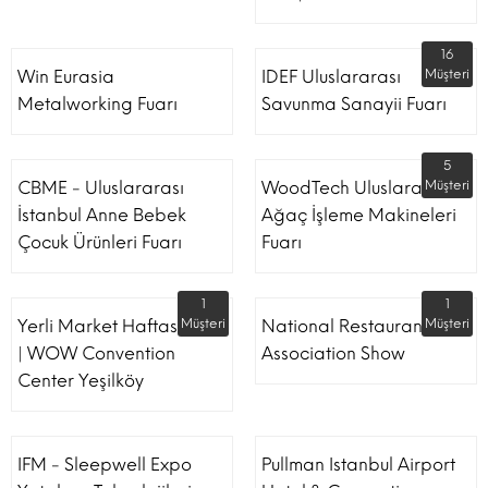
16
Win Eurasia
IDEF Uluslararası
Müşteri
Metalworking Fuarı
Savunma Sanayii Fuarı
5
CBME - Uluslararası
WoodTech Uluslararası
Müşteri
İstanbul Anne Bebek
Ağaç İşleme Makineleri
Çocuk Ürünleri Fuarı
Fuarı
1
1
Yerli Market Haftası Fuarı
Müşteri
National Restaurant
Müşteri
| WOW Convention
Association Show
Center Yeşilköy
IFM - Sleepwell Expo
Pullman Istanbul Airport