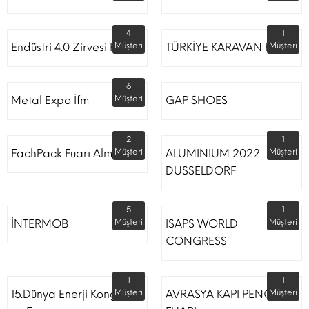
4
1
Endüstri 4.0 Zirvesi Fuarı
Müşteri
TÜRKİYE KARAVAN FUARI
Müşteri
6
Metal Expo İfm
Müşteri
GAP SHOES
2
1
FachPack Fuarı Almanya
Müşteri
ALUMINIUM 2022
Müşteri
DUSSELDORF
5
1
İNTERMOB
Müşteri
ISAPS WORLD
Müşteri
CONGRESS
1
1
15.Dünya Enerji Kongresi
Müşteri
AVRASYA KAPI PENCERE
Müşteri