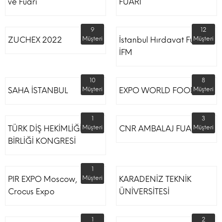
ve Fuarı
FUARI
9
12
ZUCHEX 2022
Müşteri
İstanbul Hırdavat Fuarı
Müşteri
İFM
10
8
SAHA İSTANBUL
Müşteri
EXPO WORLD FOOD
Müşteri
1
3
TÜRK DİŞ HEKİMLİĞİ
Müşteri
CNR AMBALAJ FUARI
Müşteri
BİRLİĞİ KONGRESİ
1
PIR EXPO Moscow,
Müşteri
KARADENİZ TEKNİK
Crocus Expo
ÜNİVERSİTESİ
1
2