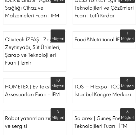
IDEX Istanbul | Ağız-Diş
GESS TURKEY Eğitim
Sağlığı Cihaz ve
Teknolojileri ve Çözümleri
Malzemeleri Fuarı | İFM
Fuarı | Lütfi Kırdar
1
1
Olivtech İZFAŞ | Zeytin,
Müşteri
Food&Nutritional İFM
Müşteri
Zeytinyağı, Süt Ürünleri,
Şarap ve Teknolojileri
Fuarı | İzmir
10
4
HOMETEX | Ev Tekstili Ve
Müşteri
TOS + H Expo | ICC -
Müşteri
Aksesuarları Fuarı - İFM
İstanbul Kongre Merkezi
3
6
Robot yatırımları zirvesi
Müşteri
Solarex | Güneş Enerjisi &
Müşteri
ve sergisi
Teknolojileri Fuarı | İFM