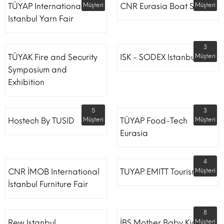
TÜYAP International
Müşteri
CNR Eurasia Boat Show
Müşteri
Istanbul Yarn Fair
3
TÜYAK Fire and Security
ISK - SODEX Istanbul
Müşteri
Symposium and
Exhibition
5
3
Hostech By TUSID
Müşteri
TÜYAP Food-Tech
Müşteri
Eurasia
4
CNR İMOB International
TUYAP EMITT Tourism Fair
Müşteri
İstanbul Furniture Fair
8
Rew Istanbul
İBS Mother Baby Kids
Müşteri