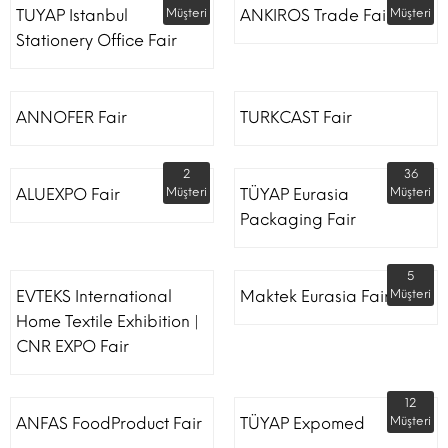
TUYAP Istanbul
Müşteri
ANKIROS Trade Fairs
Müşteri
Stationery Office Fair
ANNOFER Fair
TURKCAST Fair
2
36
ALUEXPO Fair
Müşteri
TÜYAP Eurasia
Müşteri
Packaging Fair
5
EVTEKS International
Maktek Eurasia Fair
Müşteri
Home Textile Exhibition |
CNR EXPO Fair
12
ANFAS FoodProduct Fair
TÜYAP Expomed
Müşteri