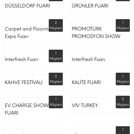
DÜSSELDORF FUARI
ÜRÜNLER FUARI
2
1
Carpet and Flooring
Müşteri
PROMOTÜRK
Müşteri
Expo Fuarı
PROMOSYON SHOW
1
Interfresh Fuarı
Müşteri
Interfresh Fuarı
3
1
KAHVE FESTİVALİ
Müşteri
KALİTE FUARI
Müşteri
1
3
EV CHARGE SHOW
Müşteri
VİV TURKEY
Müşteri
FUARI
1