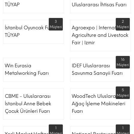
TÜYAP
Uluslararası İhtisas Fuarı
3
2
İstanbul Oyuncak Fuarı -
Müşteri
Agroexpo | International
Müşteri
TÜYAP
Agriculture and Livestock
Fair | Izmir
16
Win Eurasia
IDEF Uluslararası
Müşteri
Metalworking Fuarı
Savunma Sanayii Fuarı
5
CBME - Uluslararası
WoodTech Uluslararası
Müşteri
İstanbul Anne Bebek
Ağaç İşleme Makineleri
Çocuk Ürünleri Fuarı
Fuarı
1
1
Müşteri
Müşteri