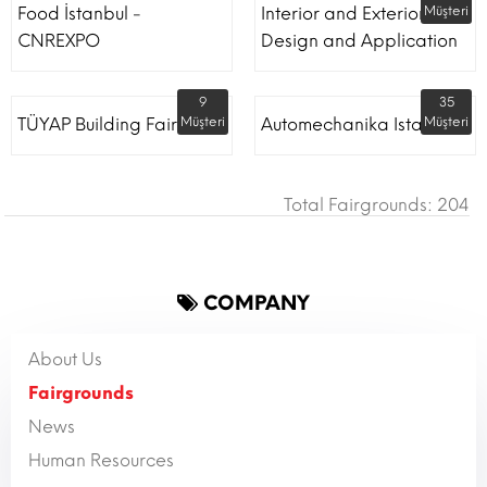
Food İstanbul -
Interior and Exterior
Müşteri
CNREXPO
Design and Application
9
35
TÜYAP Building Fair
Müşteri
Automechanika Istanbul
Müşteri
Total Fairgrounds: 204
COMPANY
About Us
Fairgrounds
News
Human Resources