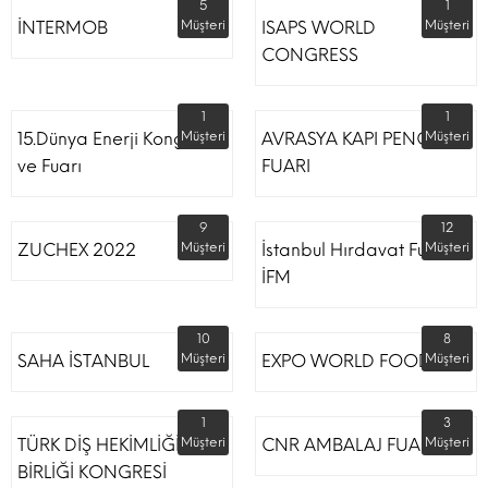
5
1
İNTERMOB
Müşteri
ISAPS WORLD
Müşteri
CONGRESS
1
1
15.Dünya Enerji Kongresi
Müşteri
AVRASYA KAPI PENCERE
Müşteri
ve Fuarı
FUARI
9
12
ZUCHEX 2022
Müşteri
İstanbul Hırdavat Fuarı
Müşteri
İFM
10
8
SAHA İSTANBUL
Müşteri
EXPO WORLD FOOD
Müşteri
1
3
TÜRK DİŞ HEKİMLİĞİ
Müşteri
CNR AMBALAJ FUARI
Müşteri
BİRLİĞİ KONGRESİ