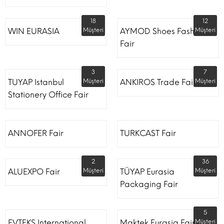
18
12
WIN EURASIA
Müşteri
AYMOD Shoes Fashion
Müşteri
Fair
3
7
TUYAP Istanbul
Müşteri
ANKIROS Trade Fairs
Müşteri
Stationery Office Fair
ANNOFER Fair
TURKCAST Fair
2
36
ALUEXPO Fair
Müşteri
TÜYAP Eurasia
Müşteri
Packaging Fair
5
EVTEKS International
Maktek Eurasia Fair
Müşteri