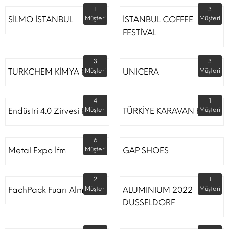
1
3
SİLMO İSTANBUL
Müşteri
İSTANBUL COFFEE
Müşteri
FESTİVAL
3
3
TURKCHEM KİMYA FUARI
Müşteri
UNICERA
Müşteri
4
1
Endüstri 4.0 Zirvesi Fuarı
Müşteri
TÜRKİYE KARAVAN FUARI
Müşteri
6
Metal Expo İfm
Müşteri
GAP SHOES
2
1
FachPack Fuarı Almanya
Müşteri
ALUMINIUM 2022
Müşteri
DUSSELDORF