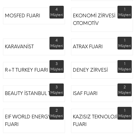
4
1
MOSFED FUARI
Müşteri
EKONOMİ ZİRVESİ
Müşteri
OTOMOTİV
4
1
KARAVANİST
Müşteri
ATRAX FUARI
Müşteri
3
1
R+T TURKEY FUARI
Müşteri
DENEY ZİRVESİ
Müşteri
3
2
BEAUTY İSTANBUL TÜYAP
Müşteri
ISAF FUARI
Müşteri
2
1
EIF WORLD ENERGY
Müşteri
KAZISIZ TEKNOLOJİLER
Müşteri
FUARI
FUARI