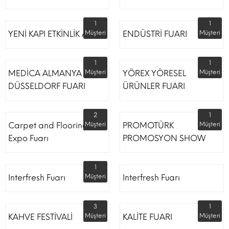
1
1
YENİ KAPI ETKİNLİK ALANI
Müşteri
ENDÜSTRİ FUARI
Müşteri
1
1
MEDİCA ALMANYA
Müşteri
YÖREX YÖRESEL
Müşteri
DÜSSELDORF FUARI
ÜRÜNLER FUARI
2
1
Carpet and Flooring
Müşteri
PROMOTÜRK
Müşteri
Expo Fuarı
PROMOSYON SHOW
1
Interfresh Fuarı
Müşteri
Interfresh Fuarı
3
1
KAHVE FESTİVALİ
Müşteri
KALİTE FUARI
Müşteri