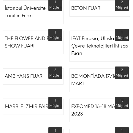
1
2
İstanbul Üniversite
Müşteri
BETON FUARI
Müşteri
Tanıtım Fuarı
1
1
THE FLOWER AND PLANT
Müşteri
IFAT Eurasia, Uluslararası
Müşteri
SHOW FUARI
Çevre Teknolojileri İhtisas
Fuarı
3
2
AMBİYANS FUARI
Müşteri
BOMONTİADA 17/18
Müşteri
MART
1
13
MARBLE İZMİR FAIR
Müşteri
EXPOMED 16-18 MART
Müşteri
2023
1
1