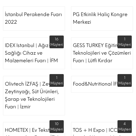
İstanbul Perakende Fuarı
PG Etkinlik Haliç Kongre
2022
Merkezi
16
1
IDEX Istanbul | Ağız-Diş
Müşteri
GESS TURKEY Eğitim
Müşteri
Sağlığı Cihaz ve
Teknolojileri ve Çözümleri
Malzemeleri Fuarı | İFM
Fuarı | Lütfi Kırdar
1
1
Olivtech İZFAŞ | Zeytin,
Müşteri
Food&Nutritional İFM
Müşteri
Zeytinyağı, Süt Ürünleri,
Şarap ve Teknolojileri
Fuarı | İzmir
10
4
HOMETEX | Ev Tekstili Ve
Müşteri
TOS + H Expo | ICC -
Müşteri