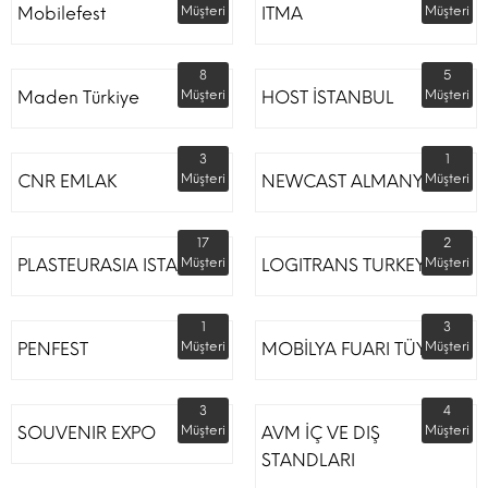
Mobilefest
Müşteri
ITMA
Müşteri
8
5
Maden Türkiye
Müşteri
HOST İSTANBUL
Müşteri
3
1
CNR EMLAK
Müşteri
NEWCAST ALMANYA
Müşteri
17
2
PLASTEURASIA ISTANBUL
Müşteri
LOGITRANS TURKEY
Müşteri
1
3
PENFEST
Müşteri
MOBİLYA FUARI TÜYAP
Müşteri
3
4
SOUVENIR EXPO
Müşteri
AVM İÇ VE DIŞ
Müşteri
STANDLARI