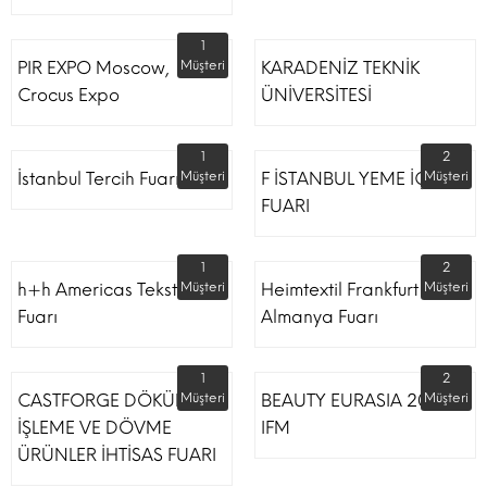
1
PIR EXPO Moscow,
Müşteri
KARADENİZ TEKNİK
Crocus Expo
ÜNİVERSİTESİ
1
2
İstanbul Tercih Fuarı
Müşteri
F İSTANBUL YEME İÇME
Müşteri
FUARI
1
2
h+h Americas Tekstil
Müşteri
Heimtextil Frankfurt
Müşteri
Fuarı
Almanya Fuarı
1
2
CASTFORGE DÖKÜM,
Müşteri
BEAUTY EURASIA 2022
Müşteri
İŞLEME VE DÖVME
IFM
ÜRÜNLER İHTİSAS FUARI