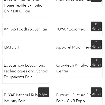
Home Textile Exhibition |
CNR EXPO Fair
12
ANFAS FoodProduct Fair
TÜYAP Expomed
Müşteri
7
IBATECH
Apparel Machinery Fair
Müşteri
1
Educashow Educational
Growtech Antalya Expo
Müşteri
Technologies and School
Center
Equipments Fair
1
1
TÜYAP Istanbul Rubber
Müşteri
Eurasia | Eurasia Elevator
Müşteri
Industry Fair
Fair - CNR Expo