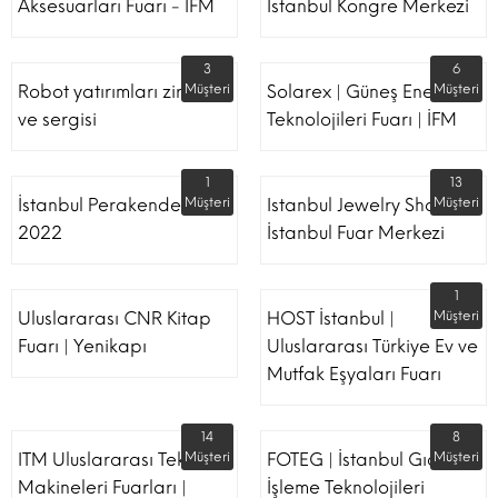
Aksesuarları Fuarı - İFM
İstanbul Kongre Merkezi
3
6
Robot yatırımları zirvesi
Müşteri
Solarex | Güneş Enerjisi &
Müşteri
ve sergisi
Teknolojileri Fuarı | İFM
1
13
İstanbul Perakende Fuarı
Müşteri
Istanbul Jewelry Show |
Müşteri
2022
İstanbul Fuar Merkezi
1
Uluslararası CNR Kitap
HOST İstanbul |
Müşteri
Fuarı | Yenikapı
Uluslararası Türkiye Ev ve
Mutfak Eşyaları Fuarı
14
8
ITM Uluslararası Tekstil
Müşteri
FOTEG | İstanbul Gıda
Müşteri
Makineleri Fuarları |
İşleme Teknolojileri