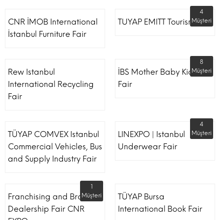
4
CNR İMOB International
TUYAP EMITT Tourism Fair
Müşteri
İstanbul Furniture Fair
8
Rew Istanbul
İBS Mother Baby Kids
Müşteri
International Recycling
Fair
Fair
4
TÜYAP COMVEX Istanbul
LINEXPO | Istanbul
Müşteri
Commercial Vehicles, Bus
Underwear Fair
and Supply Industry Fair
1
Franchising and Brand
Müşteri
TÜYAP Bursa
Dealership Fair CNR
International Book Fair