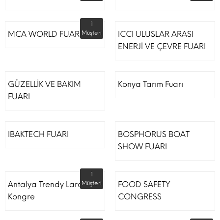
1
MCA WORLD FUARI
Müşteri
ICCI ULUSLAR ARASI
ENERJİ VE ÇEVRE FUARI
GÜZELLİK VE BAKIM
Konya Tarım Fuarı
FUARI
IBAKTECH FUARI
BOSPHORUS BOAT
SHOW FUARI
1
Antalya Trendy Lara Otel
Müşteri
FOOD SAFETY
Kongre
CONGRESS