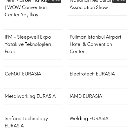
Yerli Market Haftası Fuarı
National Restaurant
| WOW Convention
Association Show
Center Yeşilköy
IFM - Sleepwell Expo
Pullman Istanbul Airport
Yatak ve Teknolojileri
Hotel & Convention
Fuarı
Center
CeMAT EURASIA
Electrotech EURASIA
Metalworking EURASIA
IAMD EURASIA
Surface Technology
Welding EURASIA
EURASIA