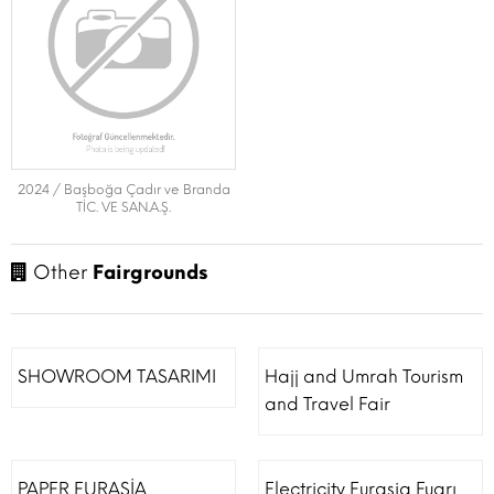
2024 / Başboğa Çadır ve Branda
TİC. VE SAN.A.Ş.
Other
Fairgrounds
SHOWROOM TASARIMI
Hajj and Umrah Tourism
and Travel Fair
PAPER EURASİA
Electricity Eurasia Fuarı