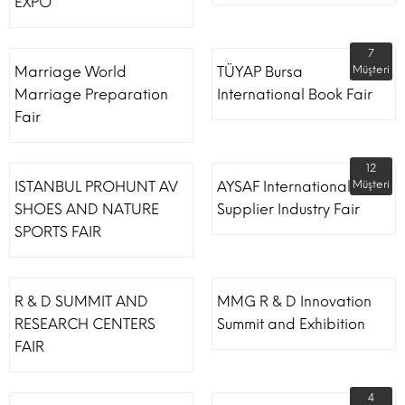
EXPO
7
Marriage World
TÜYAP Bursa
Müşteri
Marriage Preparation
International Book Fair
Fair
12
ISTANBUL PROHUNT AV
AYSAF International Shoe
Müşteri
SHOES AND NATURE
Supplier Industry Fair
SPORTS FAIR
R & D SUMMIT AND
MMG R & D Innovation
RESEARCH CENTERS
Summit and Exhibition
FAIR
4