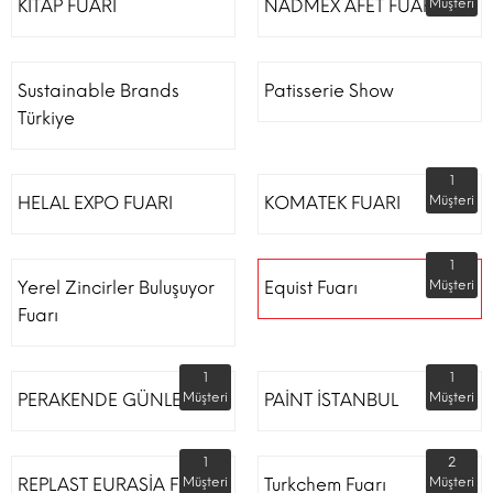
KİTAP FUARI
NADMEX AFET FUARI
Müşteri
Sustainable Brands
Patisserie Show
Türkiye
1
HELAL EXPO FUARI
KOMATEK FUARI
Müşteri
1
Yerel Zincirler Buluşuyor
Equist Fuarı
Müşteri
Fuarı
1
1
PERAKENDE GÜNLERİ
Müşteri
PAİNT İSTANBUL
Müşteri
1
2
REPLAST EURASİA FUARI
Müşteri
Turkchem Fuarı
Müşteri