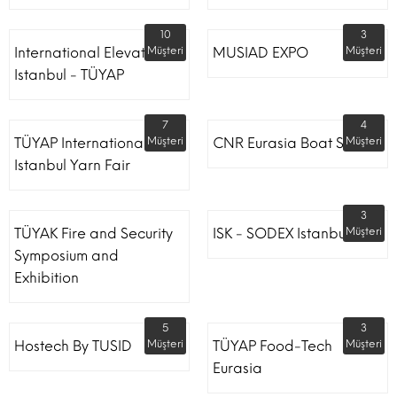
10
3
International Elevator
Müşteri
MUSIAD EXPO
Müşteri
Istanbul - TÜYAP
7
4
TÜYAP International
Müşteri
CNR Eurasia Boat Show
Müşteri
Istanbul Yarn Fair
3
TÜYAK Fire and Security
ISK - SODEX Istanbul
Müşteri
Symposium and
Exhibition
5
3
Hostech By TUSID
Müşteri
TÜYAP Food-Tech
Müşteri
Eurasia