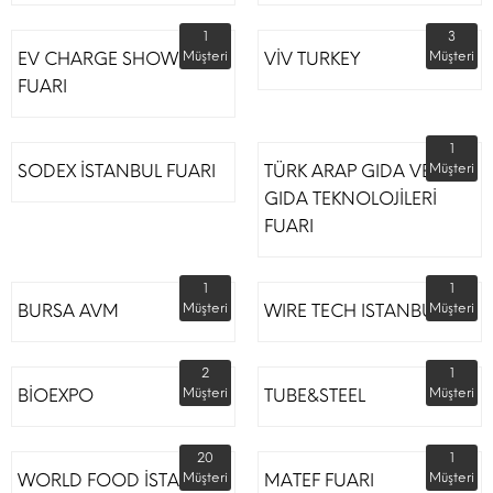
1
3
EV CHARGE SHOW
Müşteri
VİV TURKEY
Müşteri
FUARI
1
SODEX İSTANBUL FUARI
TÜRK ARAP GIDA VE
Müşteri
GIDA TEKNOLOJİLERİ
FUARI
1
1
BURSA AVM
Müşteri
WIRE TECH ISTANBUL
Müşteri
2
1
BİOEXPO
Müşteri
TUBE&STEEL
Müşteri
20
1
WORLD FOOD İSTANBUL
Müşteri
MATEF FUARI
Müşteri