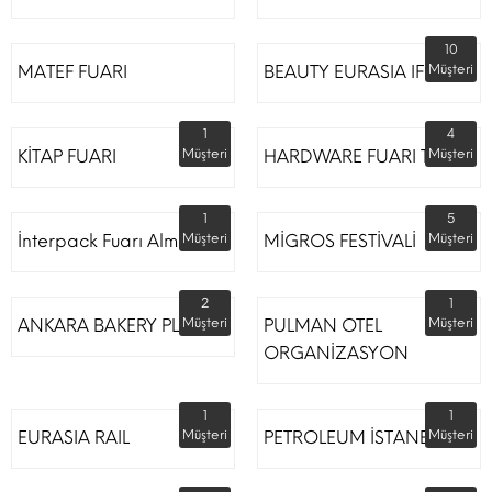
10
MATEF FUARI
BEAUTY EURASIA IFM
Müşteri
1
4
KİTAP FUARI
Müşteri
HARDWARE FUARI TÜYAP
Müşteri
1
5
İnterpack Fuarı Almanya
Müşteri
MİGROS FESTİVALİ
Müşteri
2
1
ANKARA BAKERY PLUS
Müşteri
PULMAN OTEL
Müşteri
ORGANİZASYON
1
1
EURASIA RAIL
Müşteri
PETROLEUM İSTANBUL
Müşteri