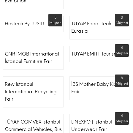
Exhibition
5
3
Hostech By TUSID
Müşteri
TÜYAP Food-Tech
Müşteri
Eurasia
4
CNR İMOB International
TUYAP EMITT Tourism Fair
Müşteri
İstanbul Furniture Fair
8
Rew Istanbul
İBS Mother Baby Kids
Müşteri
International Recycling
Fair
Fair
4
TÜYAP COMVEX Istanbul
LINEXPO | Istanbul
Müşteri
Commercial Vehicles, Bus
Underwear Fair