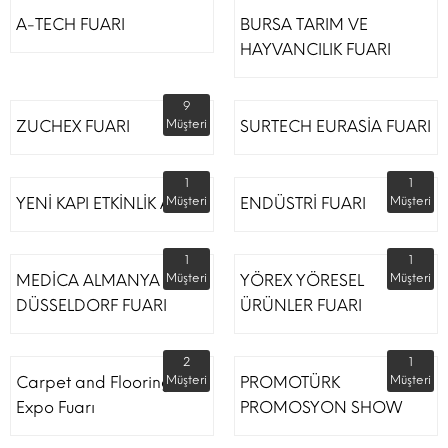
A-TECH FUARI
BURSA TARIM VE
HAYVANCILIK FUARI
9
ZUCHEX FUARI
Müşteri
SURTECH EURASİA FUARI
1
1
YENİ KAPI ETKİNLİK ALANI
Müşteri
ENDÜSTRİ FUARI
Müşteri
1
1
MEDİCA ALMANYA
Müşteri
YÖREX YÖRESEL
Müşteri
DÜSSELDORF FUARI
ÜRÜNLER FUARI
2
1
Carpet and Flooring
Müşteri
PROMOTÜRK
Müşteri
Expo Fuarı
PROMOSYON SHOW