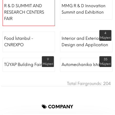
R & D SUMMIT AND
MMG R & D Innovation
RESEARCH CENTERS
Summit and Exhibition
FAIR
4
Food İstanbul -
Interior and Exterior
Müşteri
CNREXPO
Design and Application
9
35
TÜYAP Building Fair
Müşteri
Automechanika Istanbul
Müşteri
Total Fairgrounds: 204
COMPANY