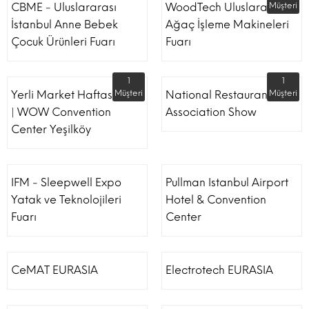
CBME - Uluslararası
WoodTech Uluslararası
Müşteri
İstanbul Anne Bebek
Ağaç İşleme Makineleri
Çocuk Ürünleri Fuarı
Fuarı
1
1
Yerli Market Haftası Fuarı
Müşteri
National Restaurant
Müşteri
| WOW Convention
Association Show
Center Yeşilköy
IFM - Sleepwell Expo
Pullman Istanbul Airport
Yatak ve Teknolojileri
Hotel & Convention
Fuarı
Center
CeMAT EURASIA
Electrotech EURASIA