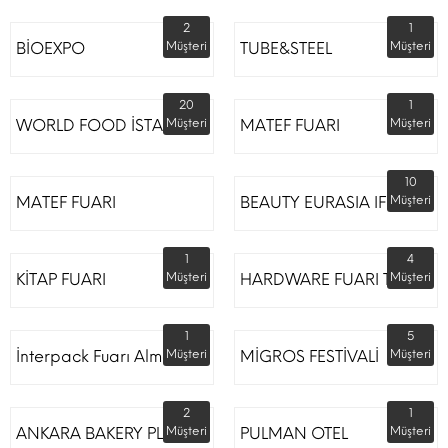
2
1
BİOEXPO
Müşteri
TUBE&STEEL
Müşteri
20
1
WORLD FOOD İSTANBUL
Müşteri
MATEF FUARI
Müşteri
10
MATEF FUARI
BEAUTY EURASIA IFM
Müşteri
1
4
KİTAP FUARI
Müşteri
HARDWARE FUARI TÜYAP
Müşteri
1
5
İnterpack Fuarı Almanya
Müşteri
MİGROS FESTİVALİ
Müşteri
2
1
ANKARA BAKERY PLUS
Müşteri
PULMAN OTEL
Müşteri