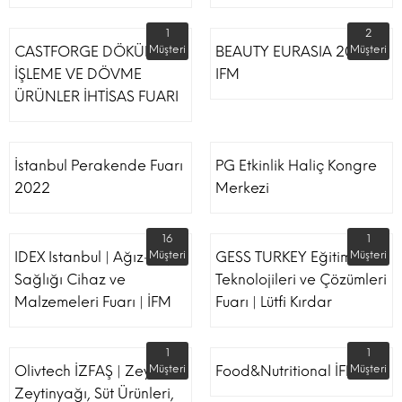
1
2
CASTFORGE DÖKÜM,
Müşteri
BEAUTY EURASIA 2022
Müşteri
İŞLEME VE DÖVME
IFM
ÜRÜNLER İHTİSAS FUARI
İstanbul Perakende Fuarı
PG Etkinlik Haliç Kongre
2022
Merkezi
16
1
IDEX Istanbul | Ağız-Diş
Müşteri
GESS TURKEY Eğitim
Müşteri
Sağlığı Cihaz ve
Teknolojileri ve Çözümleri
Malzemeleri Fuarı | İFM
Fuarı | Lütfi Kırdar
1
1
Olivtech İZFAŞ | Zeytin,
Müşteri
Food&Nutritional İFM
Müşteri
Zeytinyağı, Süt Ürünleri,