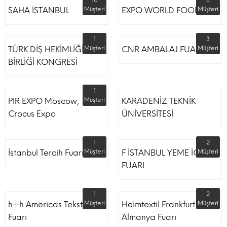
10
8
SAHA İSTANBUL
Müşteri
EXPO WORLD FOOD
Müşteri
1
3
TÜRK DİŞ HEKİMLİĞİ
Müşteri
CNR AMBALAJ FUARI
Müşteri
BİRLİĞİ KONGRESİ
1
PIR EXPO Moscow,
Müşteri
KARADENİZ TEKNİK
Crocus Expo
ÜNİVERSİTESİ
1
2
İstanbul Tercih Fuarı
Müşteri
F İSTANBUL YEME İÇME
Müşteri
FUARI
1
2
h+h Americas Tekstil
Müşteri
Heimtextil Frankfurt
Müşteri
Fuarı
Almanya Fuarı