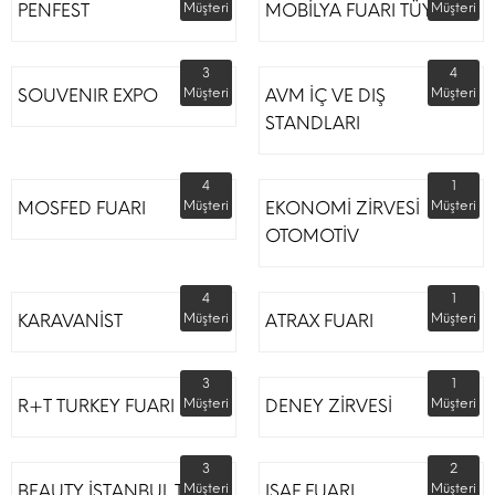
PENFEST
Müşteri
MOBİLYA FUARI TÜYAP
Müşteri
3
4
SOUVENIR EXPO
Müşteri
AVM İÇ VE DIŞ
Müşteri
STANDLARI
4
1
MOSFED FUARI
Müşteri
EKONOMİ ZİRVESİ
Müşteri
OTOMOTİV
4
1
KARAVANİST
Müşteri
ATRAX FUARI
Müşteri
3
1
R+T TURKEY FUARI
Müşteri
DENEY ZİRVESİ
Müşteri
3
2
BEAUTY İSTANBUL TÜYAP
Müşteri
ISAF FUARI
Müşteri