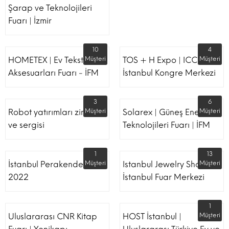
Şarap ve Teknolojileri
Fuarı | İzmir
10
4
HOMETEX | Ev Tekstili Ve
Müşteri
TOS + H Expo | ICC -
Müşteri
Aksesuarları Fuarı - İFM
İstanbul Kongre Merkezi
3
6
Robot yatırımları zirvesi
Müşteri
Solarex | Güneş Enerjisi &
Müşteri
ve sergisi
Teknolojileri Fuarı | İFM
1
13
İstanbul Perakende Fuarı
Müşteri
Istanbul Jewelry Show |
Müşteri
2022
İstanbul Fuar Merkezi
1
Uluslararası CNR Kitap
HOST İstanbul |
Müşteri