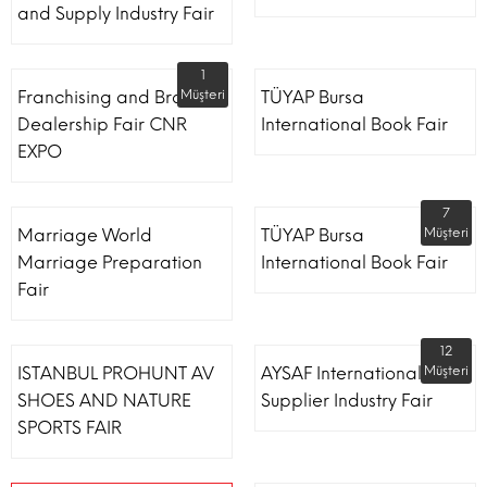
and Supply Industry Fair
1
Franchising and Brand
Müşteri
TÜYAP Bursa
Dealership Fair CNR
International Book Fair
EXPO
7
Marriage World
TÜYAP Bursa
Müşteri
Marriage Preparation
International Book Fair
Fair
12
ISTANBUL PROHUNT AV
AYSAF International Shoe
Müşteri
SHOES AND NATURE
Supplier Industry Fair
SPORTS FAIR