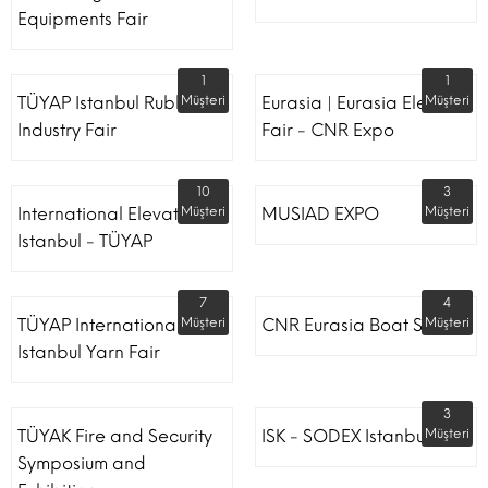
Equipments Fair
1
1
TÜYAP Istanbul Rubber
Müşteri
Eurasia | Eurasia Elevator
Müşteri
Industry Fair
Fair - CNR Expo
10
3
International Elevator
Müşteri
MUSIAD EXPO
Müşteri
Istanbul - TÜYAP
7
4
TÜYAP International
Müşteri
CNR Eurasia Boat Show
Müşteri
Istanbul Yarn Fair
3
TÜYAK Fire and Security
ISK - SODEX Istanbul
Müşteri
Symposium and