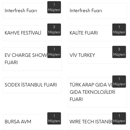
1
Interfresh Fuarı
Müşteri
Interfresh Fuarı
3
1
KAHVE FESTİVALİ
Müşteri
KALİTE FUARI
Müşteri
1
3
EV CHARGE SHOW
Müşteri
VİV TURKEY
Müşteri
FUARI
1
SODEX İSTANBUL FUARI
TÜRK ARAP GIDA VE
Müşteri
GIDA TEKNOLOJİLERİ
FUARI
1
1
BURSA AVM
Müşteri
WIRE TECH ISTANBUL
Müşteri