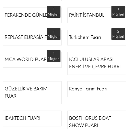
1
1
PERAKENDE GÜNLERİ
Müşteri
PAİNT İSTANBUL
Müşteri
1
2
REPLAST EURASİA FUARI
Müşteri
Turkchem Fuarı
Müşteri
1
MCA WORLD FUARI
Müşteri
ICCI ULUSLAR ARASI
ENERJİ VE ÇEVRE FUARI
GÜZELLİK VE BAKIM
Konya Tarım Fuarı
FUARI
IBAKTECH FUARI
BOSPHORUS BOAT
SHOW FUARI