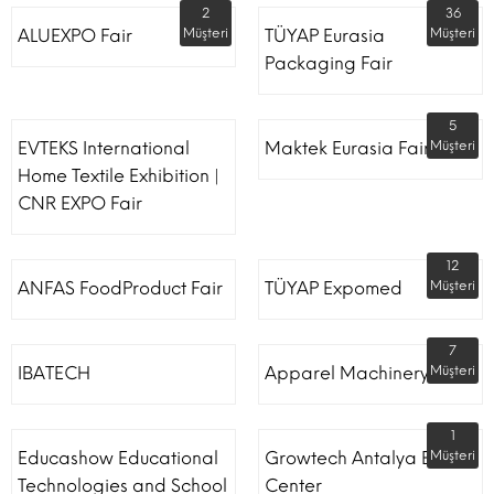
2
36
ALUEXPO Fair
Müşteri
TÜYAP Eurasia
Müşteri
Packaging Fair
5
EVTEKS International
Maktek Eurasia Fair
Müşteri
Home Textile Exhibition |
CNR EXPO Fair
12
ANFAS FoodProduct Fair
TÜYAP Expomed
Müşteri
7
IBATECH
Apparel Machinery Fair
Müşteri
1
Educashow Educational
Growtech Antalya Expo
Müşteri
Technologies and School
Center