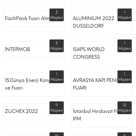
2
1
FachPack Fuarı Almanya
Müşteri
ALUMINIUM 2022
Müşteri
DUSSELDORF
5
1
İNTERMOB
Müşteri
ISAPS WORLD
Müşteri
CONGRESS
1
1
15.Dünya Enerji Kongresi
Müşteri
AVRASYA KAPI PENCERE
Müşteri
ve Fuarı
FUARI
9
12
ZUCHEX 2022
Müşteri
İstanbul Hırdavat Fuarı
Müşteri
İFM