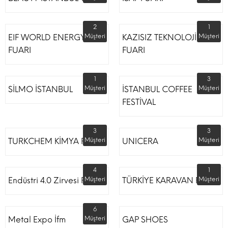
2
1
EIF WORLD ENERGY
Müşteri
KAZISIZ TEKNOLOJİLER
Müşteri
FUARI
FUARI
1
3
SİLMO İSTANBUL
Müşteri
İSTANBUL COFFEE
Müşteri
FESTİVAL
3
3
TURKCHEM KİMYA FUARI
Müşteri
UNICERA
Müşteri
4
1
Endüstri 4.0 Zirvesi Fuarı
Müşteri
TÜRKİYE KARAVAN FUARI
Müşteri
6
Metal Expo İfm
Müşteri
GAP SHOES