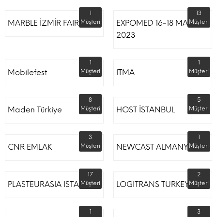
1
13
MARBLE İZMİR FAIR
Müşteri
EXPOMED 16-18 MART
Müşteri
2023
1
1
Mobilefest
Müşteri
ITMA
Müşteri
8
5
Maden Türkiye
Müşteri
HOST İSTANBUL
Müşteri
3
1
CNR EMLAK
Müşteri
NEWCAST ALMANYA
Müşteri
17
2
PLASTEURASIA ISTANBUL
Müşteri
LOGITRANS TURKEY
Müşteri
1
3