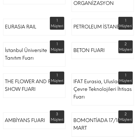
ORGANİZASYON
1
1
EURASIA RAIL
Müşteri
PETROLEUM İSTANBUL
Müşteri
1
2
İstanbul Üniversite
Müşteri
BETON FUARI
Müşteri
Tanıtım Fuarı
1
1
THE FLOWER AND PLANT
Müşteri
IFAT Eurasia, Uluslararası
Müşteri
SHOW FUARI
Çevre Teknolojileri İhtisas
Fuarı
3
2
AMBİYANS FUARI
Müşteri
BOMONTİADA 17/18
Müşteri
MART