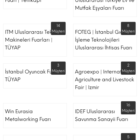
Fuarı | Yenikapı
Uluslararası Türkiye Ev ve
Mutfak Eşyaları Fuarı
14
8
ITM Uluslararası Tekstil
Müşteri
FOTEG | İstanbul Gıda
Müşteri
Makineleri Fuarları |
İşleme Teknolojileri
TÜYAP
Uluslararası İhtisas Fuarı
3
2
İstanbul Oyuncak Fuarı -
Müşteri
Agroexpo | International
Müşteri
TÜYAP
Agriculture and Livestock
Fair | Izmir
16
Win Eurasia
IDEF Uluslararası
Müşteri
Metalworking Fuarı
Savunma Sanayii Fuarı
5