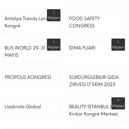
1
Antalya Trendy Lara Otel
Müşteri
FOOD SAFETY
Kongre
CONGRESS
1
1
BUS WORLD 29-31
Müşteri
İDMA FUARI
Müşteri
MAYIS
PROPOLİS KONGRESİ
SÜRDÜRÜLEBİLİR GIDA
ZİRVESİ 17 EKİM 2023
7
Uzakrota Global
BEAUTY İSTANBUL Lütfi
Müşteri
Kırdar Kongre Merkezi