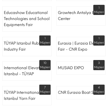
1
Educashow Educational
Growtech Antalya Expo
Müşteri
Technologies and School
Center
Equipments Fair
1
1
TÜYAP Istanbul Rubber
Müşteri
Eurasia | Eurasia Elevator
Müşteri
Industry Fair
Fair - CNR Expo
10
3
International Elevator
Müşteri
MUSIAD EXPO
Müşteri
Istanbul - TÜYAP
7
4
TÜYAP International
Müşteri
CNR Eurasia Boat Show
Müşteri
Istanbul Yarn Fair