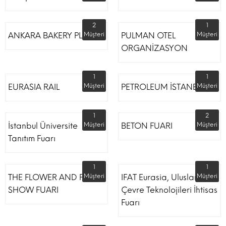
2
1
ANKARA BAKERY PLUS
Müşteri
PULMAN OTEL
Müşteri
ORGANİZASYON
1
1
EURASIA RAIL
Müşteri
PETROLEUM İSTANBUL
Müşteri
1
2
İstanbul Üniversite
Müşteri
BETON FUARI
Müşteri
Tanıtım Fuarı
1
1
THE FLOWER AND PLANT
Müşteri
IFAT Eurasia, Uluslararası
Müşteri
SHOW FUARI
Çevre Teknolojileri İhtisas
Fuarı