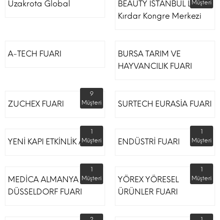
Uzakrota Global
BEAUTY İSTANBUL Lütfi
Müşteri
Kırdar Kongre Merkezi
A-TECH FUARI
BURSA TARIM VE
HAYVANCILIK FUARI
9
ZUCHEX FUARI
Müşteri
SURTECH EURASİA FUARI
1
1
YENİ KAPI ETKİNLİK ALANI
Müşteri
ENDÜSTRİ FUARI
Müşteri
1
1
MEDİCA ALMANYA
Müşteri
YÖREX YÖRESEL
Müşteri
DÜSSELDORF FUARI
ÜRÜNLER FUARI
2
1