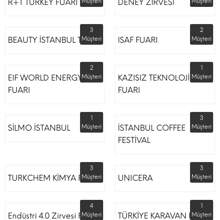
R+T TURKEY FUARI
Müşteri
DENEY ZİRVESİ
Müşteri
3
2
BEAUTY İSTANBUL TÜYAP
Müşteri
ISAF FUARI
Müşteri
2
1
EIF WORLD ENERGY
Müşteri
KAZISIZ TEKNOLOJİLER
Müşteri
FUARI
FUARI
1
3
SİLMO İSTANBUL
Müşteri
İSTANBUL COFFEE
Müşteri
FESTİVAL
3
3
TURKCHEM KİMYA FUARI
Müşteri
UNICERA
Müşteri
4
1
Endüstri 4.0 Zirvesi Fuarı
Müşteri
TÜRKİYE KARAVAN FUARI
Müşteri