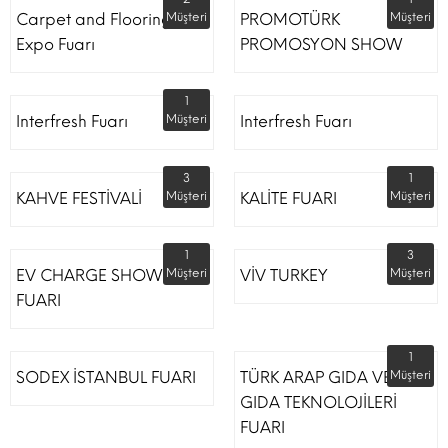
Carpet and Flooring
Müşteri
PROMOTÜRK
Müşteri
Expo Fuarı
PROMOSYON SHOW
1
Interfresh Fuarı
Müşteri
Interfresh Fuarı
3
1
KAHVE FESTİVALİ
Müşteri
KALİTE FUARI
Müşteri
1
3
EV CHARGE SHOW
Müşteri
VİV TURKEY
Müşteri
FUARI
1
SODEX İSTANBUL FUARI
TÜRK ARAP GIDA VE
Müşteri
GIDA TEKNOLOJİLERİ
FUARI