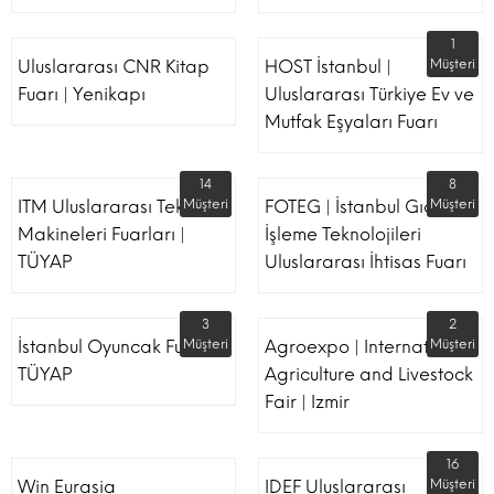
1
Uluslararası CNR Kitap
HOST İstanbul |
Müşteri
Fuarı | Yenikapı
Uluslararası Türkiye Ev ve
Mutfak Eşyaları Fuarı
14
8
ITM Uluslararası Tekstil
Müşteri
FOTEG | İstanbul Gıda
Müşteri
Makineleri Fuarları |
İşleme Teknolojileri
TÜYAP
Uluslararası İhtisas Fuarı
3
2
İstanbul Oyuncak Fuarı -
Müşteri
Agroexpo | International
Müşteri
TÜYAP
Agriculture and Livestock
Fair | Izmir
16
Win Eurasia
IDEF Uluslararası
Müşteri