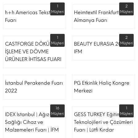
1
2
h+h Americas Tekstil
Müşteri
Heimtextil Frankfurt
Müşteri
Fuarı
Almanya Fuarı
1
2
CASTFORGE DÖKÜM,
Müşteri
BEAUTY EURASIA 2022
Müşteri
İŞLEME VE DÖVME
IFM
ÜRÜNLER İHTİSAS FUARI
İstanbul Perakende Fuarı
PG Etkinlik Haliç Kongre
2022
Merkezi
16
1
IDEX Istanbul | Ağız-Diş
Müşteri
GESS TURKEY Eğitim
Müşteri
Sağlığı Cihaz ve
Teknolojileri ve Çözümleri
Malzemeleri Fuarı | İFM
Fuarı | Lütfi Kırdar