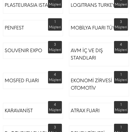
PLASTEURASIA ISTANBUL
Müşteri
LOGITRANS TURKEY
Müşteri
1
3
PENFEST
Müşteri
MOBİLYA FUARI TÜYAP
Müşteri
3
4
SOUVENIR EXPO
Müşteri
AVM İÇ VE DIŞ
Müşteri
STANDLARI
4
1
MOSFED FUARI
Müşteri
EKONOMİ ZİRVESİ
Müşteri
OTOMOTİV
4
1
KARAVANİST
Müşteri
ATRAX FUARI
Müşteri
3
1