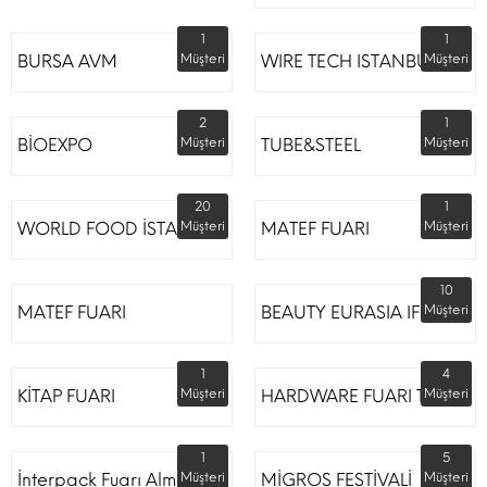
1
1
BURSA AVM
Müşteri
WIRE TECH ISTANBUL
Müşteri
2
1
BİOEXPO
Müşteri
TUBE&STEEL
Müşteri
20
1
WORLD FOOD İSTANBUL
Müşteri
MATEF FUARI
Müşteri
10
MATEF FUARI
BEAUTY EURASIA IFM
Müşteri
1
4
KİTAP FUARI
Müşteri
HARDWARE FUARI TÜYAP
Müşteri
1
5
İnterpack Fuarı Almanya
Müşteri
MİGROS FESTİVALİ
Müşteri