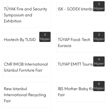
3
TÜYAK Fire and Security
ISK - SODEX Istanbul
Müşteri
Symposium and
Exhibition
5
3
Hostech By TUSID
Müşteri
TÜYAP Food-Tech
Müşteri
Eurasia
4
CNR İMOB International
TUYAP EMITT Tourism Fair
Müşteri
İstanbul Furniture Fair
8
Rew Istanbul
İBS Mother Baby Kids
Müşteri
International Recycling
Fair
Fair