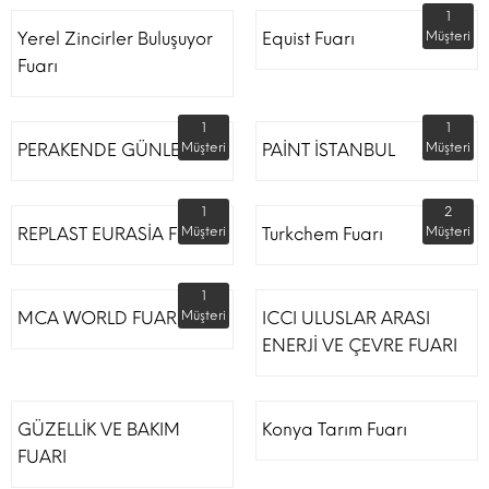
1
Yerel Zincirler Buluşuyor
Equist Fuarı
Müşteri
Fuarı
1
1
PERAKENDE GÜNLERİ
Müşteri
PAİNT İSTANBUL
Müşteri
1
2
REPLAST EURASİA FUARI
Müşteri
Turkchem Fuarı
Müşteri
1
MCA WORLD FUARI
Müşteri
ICCI ULUSLAR ARASI
ENERJİ VE ÇEVRE FUARI
GÜZELLİK VE BAKIM
Konya Tarım Fuarı
FUARI