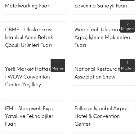
Metalworking Fuarı
Savunma Sanayii Fuarı
5
CBME - Uluslararası
WoodTech Uluslararası
Müşteri
İstanbul Anne Bebek
Ağaç İşleme Makineleri
Çocuk Ürünleri Fuarı
Fuarı
1
1
Yerli Market Haftası Fuarı
Müşteri
National Restaurant
Müşteri
| WOW Convention
Association Show
Center Yeşilköy
IFM - Sleepwell Expo
Pullman Istanbul Airport
Yatak ve Teknolojileri
Hotel & Convention
Fuarı
Center