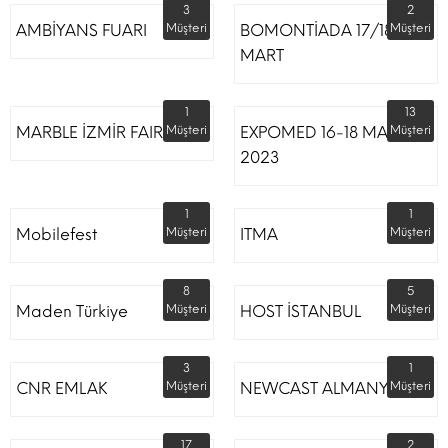
3
2
AMBİYANS FUARI
Müşteri
BOMONTİADA 17/18
Müşteri
MART
1
13
MARBLE İZMİR FAIR
Müşteri
EXPOMED 16-18 MART
Müşteri
2023
1
1
Mobilefest
Müşteri
ITMA
Müşteri
8
5
Maden Türkiye
Müşteri
HOST İSTANBUL
Müşteri
3
1
CNR EMLAK
Müşteri
NEWCAST ALMANYA
Müşteri
17
2