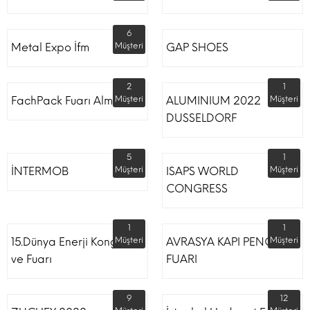
6
Metal Expo İfm
Müşteri
GAP SHOES
2
1
FachPack Fuarı Almanya
Müşteri
ALUMINIUM 2022
Müşteri
DUSSELDORF
5
1
İNTERMOB
Müşteri
ISAPS WORLD
Müşteri
CONGRESS
1
1
15.Dünya Enerji Kongresi
Müşteri
AVRASYA KAPI PENCERE
Müşteri
ve Fuarı
FUARI
9
12