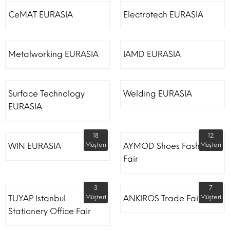
CeMAT EURASIA
Electrotech EURASIA
Metalworking EURASIA
IAMD EURASIA
Surface Technology
Welding EURASIA
EURASIA
18
12
WIN EURASIA
Müşteri
AYMOD Shoes Fashion
Müşteri
Fair
3
7
TUYAP Istanbul
Müşteri
ANKIROS Trade Fairs
Müşteri
Stationery Office Fair