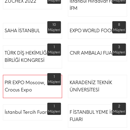
ZUCHEX 2022
Müşteri
İstanbul Hırdavat Fuarı
Müşteri
İFM
10
8
SAHA İSTANBUL
Müşteri
EXPO WORLD FOOD
Müşteri
1
3
TÜRK DİŞ HEKİMLİĞİ
Müşteri
CNR AMBALAJ FUARI
Müşteri
BİRLİĞİ KONGRESİ
1
PIR EXPO Moscow,
Müşteri
KARADENİZ TEKNİK
Crocus Expo
ÜNİVERSİTESİ
1
2
İstanbul Tercih Fuarı
Müşteri
F İSTANBUL YEME İÇME
Müşteri
FUARI