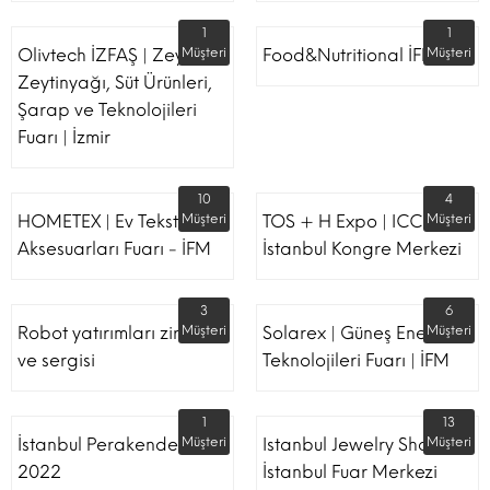
1
1
Olivtech İZFAŞ | Zeytin,
Müşteri
Food&Nutritional İFM
Müşteri
Zeytinyağı, Süt Ürünleri,
Şarap ve Teknolojileri
Fuarı | İzmir
10
4
HOMETEX | Ev Tekstili Ve
Müşteri
TOS + H Expo | ICC -
Müşteri
Aksesuarları Fuarı - İFM
İstanbul Kongre Merkezi
3
6
Robot yatırımları zirvesi
Müşteri
Solarex | Güneş Enerjisi &
Müşteri
ve sergisi
Teknolojileri Fuarı | İFM
1
13
İstanbul Perakende Fuarı
Müşteri
Istanbul Jewelry Show |
Müşteri
2022
İstanbul Fuar Merkezi