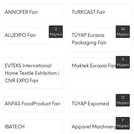
ANNOFER Fair
TURKCAST Fair
2
36
ALUEXPO Fair
Müşteri
TÜYAP Eurasia
Müşteri
Packaging Fair
5
EVTEKS International
Maktek Eurasia Fair
Müşteri
Home Textile Exhibition |
CNR EXPO Fair
12
ANFAS FoodProduct Fair
TÜYAP Expomed
Müşteri
7
IBATECH
Apparel Machinery Fair
Müşteri