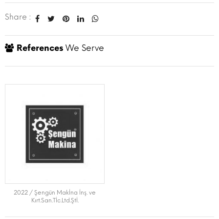
Share :
References
We Serve
2022 / Şengün Makİna İnş. ve
Kırt.San.Tİc.Ltd.Ştİ.