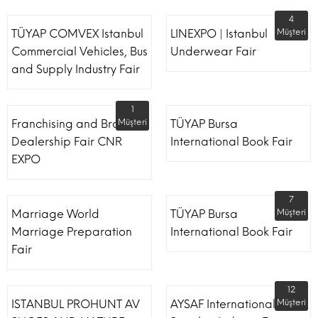
4
TÜYAP COMVEX Istanbul
LINEXPO | Istanbul
Müşteri
Commercial Vehicles, Bus
Underwear Fair
and Supply Industry Fair
1
Franchising and Brand
Müşteri
TÜYAP Bursa
Dealership Fair CNR
International Book Fair
EXPO
7
Marriage World
TÜYAP Bursa
Müşteri
Marriage Preparation
International Book Fair
Fair
12
ISTANBUL PROHUNT AV
AYSAF International Shoe
Müşteri