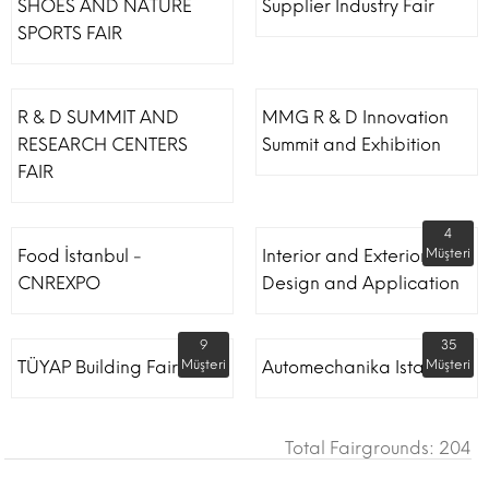
SHOES AND NATURE
Supplier Industry Fair
SPORTS FAIR
R & D SUMMIT AND
MMG R & D Innovation
RESEARCH CENTERS
Summit and Exhibition
FAIR
4
Food İstanbul -
Interior and Exterior
Müşteri
CNREXPO
Design and Application
9
35
TÜYAP Building Fair
Müşteri
Automechanika Istanbul
Müşteri
Total Fairgrounds: 204