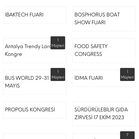
IBAKTECH FUARI
BOSPHORUS BOAT
SHOW FUARI
1
Antalya Trendy Lara Otel
Müşteri
FOOD SAFETY
Kongre
CONGRESS
1
1
BUS WORLD 29-31
Müşteri
İDMA FUARI
Müşteri
MAYIS
PROPOLİS KONGRESİ
SÜRDÜRÜLEBİLİR GIDA
ZİRVESİ 17 EKİM 2023
7