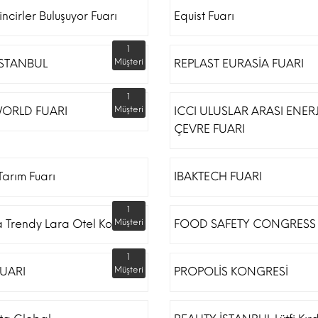
incirler Buluşuyor Fuarı
Equist Fuarı
1
İSTANBUL
Müşteri
REPLAST EURASİA FUARI
1
ORLD FUARI
Müşteri
ICCI ULUSLAR ARASI ENERJ
ÇEVRE FUARI
arım Fuarı
IBAKTECH FUARI
1
a Trendy Lara Otel Kongre
Müşteri
FOOD SAFETY CONGRESS
1
UARI
Müşteri
PROPOLİS KONGRESİ