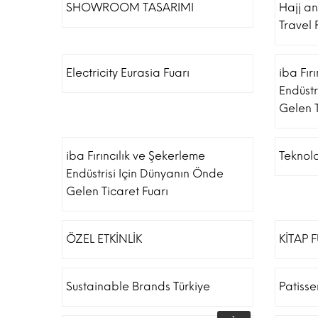
SHOWROOM TASARIMI
Hajj a
Travel 
Electricity Eurasia Fuarı
iba Fır
Endüstr
Gelen T
iba Fırıncılık ve Şekerleme
Teknolo
Endüstrisi Için Dünyanın Önde
Gelen Ticaret Fuarı
ÖZEL ETKİNLİK
KİTAP 
Sustainable Brands Türkiye
Patiss