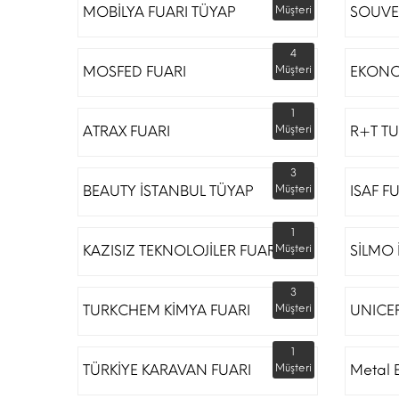
MOBİLYA FUARI TÜYAP
Müşteri
SOUVE
4
MOSFED FUARI
Müşteri
EKONO
1
ATRAX FUARI
Müşteri
R+T TU
3
BEAUTY İSTANBUL TÜYAP
Müşteri
ISAF F
1
KAZISIZ TEKNOLOJİLER FUARI
Müşteri
SİLMO 
3
TURKCHEM KİMYA FUARI
Müşteri
UNICE
1
TÜRKİYE KARAVAN FUARI
Müşteri
Metal 