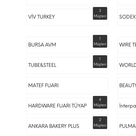
3
VİV TURKEY
Müşteri
SODEX 
1
BURSA AVM
Müşteri
WIRE T
1
TUBE&STEEL
Müşteri
WORLD
MATEF FUARI
BEAUTY
4
HARDWARE FUARI TÜYAP
Müşteri
İnterp
2
ANKARA BAKERY PLUS
Müşteri
PULMA