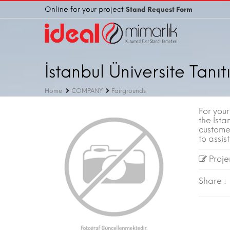
Online for your project
Stand Request Form
İstanbul Üniversite Tanıt
Home
COMPANY
Fairgrounds
For you
the İsta
custome
to assist
Projen
Share :