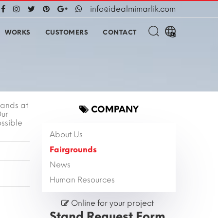
info@idealmimarlik.com
WORKS
CUSTOMERS
CONTACT
tands at
COMPANY
Our
ssible
About Us
Fairgrounds
News
Human Resources
Online for your project
Stand Request Form