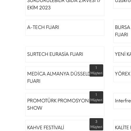
SÜRDÜRÜLEBİLİR GIDA ZİRVESİ 17
Uzakro
EKİM 2023
A-TECH FUARI
BURSA 
FUARI
SURTECH EURASİA FUARI
YENİ K
1
MEDİCA ALMANYA DÜSSELDORF
Müşteri
YÖREX
FUARI
1
PROMOTÜRK PROMOSYON
Müşteri
Interfr
SHOW
3
KAHVE FESTİVALİ
Müşteri
KALİTE