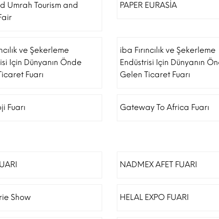
nd Umrah Tourism and
PAPER EURASİA
Fair
ıncılık ve Şekerleme
iba Fırıncılık ve Şekerleme
isi Için Dünyanın Önde
Endüstrisi Için Dünyanın Ö
icaret Fuarı
Gelen Ticaret Fuarı
ji Fuarı
Gateway To Africa Fuarı
FUARI
NADMEX AFET FUARI
erie Show
HELAL EXPO FUARI