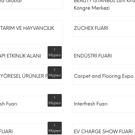
ta Global
BEAUTY İSTANBUL Lütfi Kır
Kongre Merkezi
TARIM VE HAYVANCILIK
ZUCHEX FUARI
1
API ETKİNLİK ALANI
Müşteri
ENDÜSTRİ FUARI
1
 YÖRESEL ÜRÜNLER FUARI
Müşteri
Carpet and Flooring Expo 
1
esh Fuarı
Müşteri
Interfresh Fuarı
1
 FUARI
Müşteri
EV CHARGE SHOW FUARI