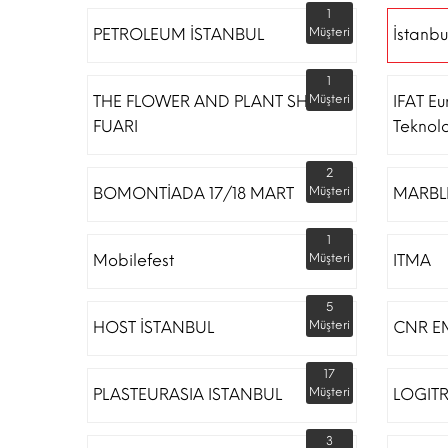
1
PETROLEUM İSTANBUL
Müşteri
İstanbu
1
THE FLOWER AND PLANT SHOW
Müşteri
IFAT Eu
FUARI
Teknoloj
2
BOMONTİADA 17/18 MART
Müşteri
MARBLE
1
Mobilefest
Müşteri
ITMA
5
HOST İSTANBUL
Müşteri
CNR E
17
PLASTEURASIA ISTANBUL
Müşteri
LOGIT
3