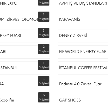
NIR EXPO
Müşteri
AVM İÇ VE DIŞ STANDLARI
1
Mİ ZİRVESİ OTOMOTİV
Müşteri
KARAVANİST
3
RKEY FUARI
Müşteri
DENEY ZİRVESİ
2
UARI
Müşteri
EIF WORLD ENERGY FUARI
1
İSTANBUL
Müşteri
İSTANBUL COFFEE FESTİVA
3
RA
Müşteri
Endüstri 4.0 Zirvesi Fuarı
6
Expo İfm
Müşteri
GAP SHOES