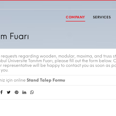
COMPANY
SERVICES
ım Fuarı
r requests regarding wooden, modular, maxima, and truss s
nbul Üniversite Tanıtım Fuarı, please fill out the form below. 
r representative will be happy to contact you as soon as po
 you.
iz için online
Stand Talep Formu