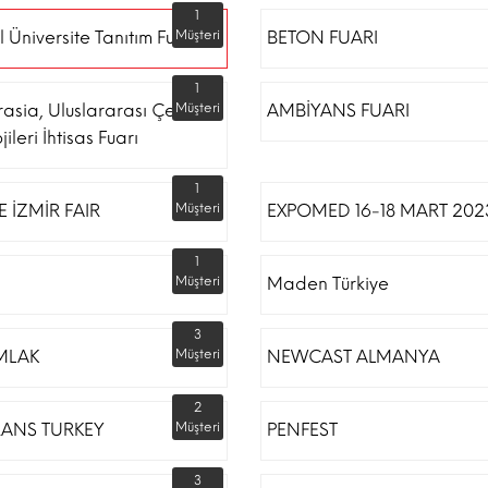
1
l Üniversite Tanıtım Fuarı
Müşteri
BETON FUARI
1
rasia, Uluslararası Çevre
Müşteri
AMBİYANS FUARI
ileri İhtisas Fuarı
1
 İZMİR FAIR
Müşteri
EXPOMED 16-18 MART 202
1
Müşteri
Maden Türkiye
3
MLAK
Müşteri
NEWCAST ALMANYA
2
RANS TURKEY
Müşteri
PENFEST
3