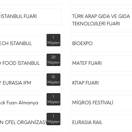
İSTANBUL FUARI
TÜRK ARAP GIDA VE GIDA
TEKNOLOJİLERİ FUARI
1
ECH ISTANBUL
Müşteri
BİOEXPO
20
 FOOD İSTANBUL
Müşteri
MATEF FUARI
10
 EURASIA IFM
Müşteri
KİTAP FUARI
1
ack Fuarı Almanya
Müşteri
MİGROS FESTİVALİ
1
N OTEL ORGANİZASYON
Müşteri
EURASIA RAIL