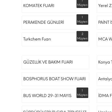
1
KOMATEK FUARI
Müşteri
Yerel Z
1
PERAKENDE GÜNLERİ
Müşteri
PAİNT 
2
Turkchem Fuarı
Müşteri
MCA W
GÜZELLİK VE BAKIM FUARI
Konya T
BOSPHORUS BOAT SHOW FUARI
Antaly
1
BUS WORLD 29-31 MAYIS
Müşteri
İDMA F