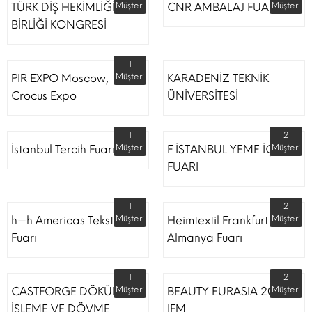
TÜRK DİŞ HEKİMLİĞİ
Müşteri
CNR AMBALAJ FUARI
Müşteri
BİRLİĞİ KONGRESİ
1
PIR EXPO Moscow,
Müşteri
KARADENİZ TEKNİK
Crocus Expo
ÜNİVERSİTESİ
1
2
İstanbul Tercih Fuarı
Müşteri
F İSTANBUL YEME İÇME
Müşteri
FUARI
1
2
h+h Americas Tekstil
Müşteri
Heimtextil Frankfurt
Müşteri
Fuarı
Almanya Fuarı
1
2
CASTFORGE DÖKÜM,
Müşteri
BEAUTY EURASIA 2022
Müşteri
İŞLEME VE DÖVME
IFM