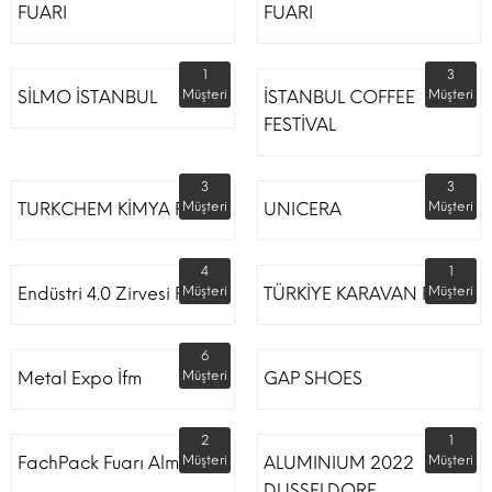
FUARI
FUARI
1
3
SİLMO İSTANBUL
Müşteri
İSTANBUL COFFEE
Müşteri
FESTİVAL
3
3
TURKCHEM KİMYA FUARI
Müşteri
UNICERA
Müşteri
4
1
Endüstri 4.0 Zirvesi Fuarı
Müşteri
TÜRKİYE KARAVAN FUARI
Müşteri
6
Metal Expo İfm
Müşteri
GAP SHOES
2
1
FachPack Fuarı Almanya
Müşteri
ALUMINIUM 2022
Müşteri
DUSSELDORF