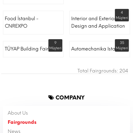
4
Food İstanbul -
Interior and Exterior
Müşteri
CNREXPO
Design and Application
9
35
TÜYAP Building Fair
Müşteri
Automechanika Istanbul
Müşteri
Total Fairgrounds: 204
COMPANY
About Us
Fairgrounds
News