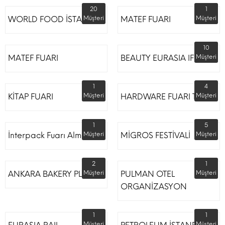
20
1
WORLD FOOD İSTANBUL
Müşteri
MATEF FUARI
Müşteri
10
MATEF FUARI
BEAUTY EURASIA IFM
Müşteri
1
4
KİTAP FUARI
Müşteri
HARDWARE FUARI TÜYAP
Müşteri
1
5
İnterpack Fuarı Almanya
Müşteri
MİGROS FESTİVALİ
Müşteri
2
1
ANKARA BAKERY PLUS
Müşteri
PULMAN OTEL
Müşteri
ORGANİZASYON
1
1
Müşteri
Müşteri