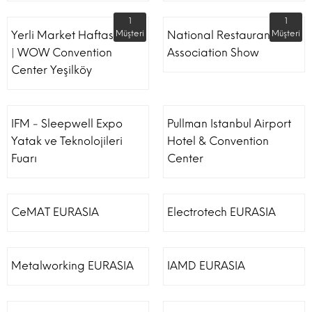
1
1
Yerli Market Haftası Fuarı
Müşteri
National Restaurant
Müşteri
| WOW Convention
Association Show
Center Yeşilköy
IFM - Sleepwell Expo
Pullman Istanbul Airport
Yatak ve Teknolojileri
Hotel & Convention
Fuarı
Center
CeMAT EURASIA
Electrotech EURASIA
Metalworking EURASIA
IAMD EURASIA