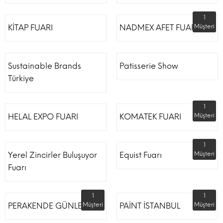
1
KİTAP FUARI
NADMEX AFET FUARI
Müşteri
Sustainable Brands
Patisserie Show
Türkiye
1
HELAL EXPO FUARI
KOMATEK FUARI
Müşteri
1
Yerel Zincirler Buluşuyor
Equist Fuarı
Müşteri
Fuarı
1
1
PERAKENDE GÜNLERİ
Müşteri
PAİNT İSTANBUL
Müşteri