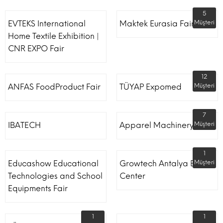
5
EVTEKS International
Maktek Eurasia Fair
Müşteri
Home Textile Exhibition |
CNR EXPO Fair
12
ANFAS FoodProduct Fair
TÜYAP Expomed
Müşteri
7
IBATECH
Apparel Machinery Fair
Müşteri
1
Educashow Educational
Growtech Antalya Expo
Müşteri
Technologies and School
Center
Equipments Fair
1
1