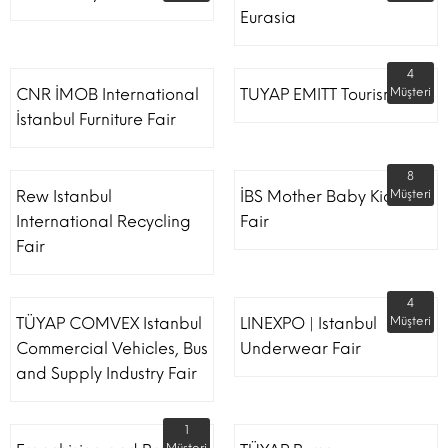
Eurasia
4
CNR İMOB International
TUYAP EMITT Tourism Fair
Müşteri
İstanbul Furniture Fair
8
Rew Istanbul
İBS Mother Baby Kids
Müşteri
International Recycling
Fair
Fair
4
TÜYAP COMVEX Istanbul
LINEXPO | Istanbul
Müşteri
Commercial Vehicles, Bus
Underwear Fair
and Supply Industry Fair
1