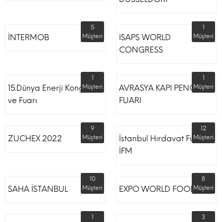
5
1
İNTERMOB
Müşteri
ISAPS WORLD
Müşteri
CONGRESS
1
1
15.Dünya Enerji Kongresi
Müşteri
AVRASYA KAPI PENCERE
Müşteri
ve Fuarı
FUARI
9
12
ZUCHEX 2022
Müşteri
İstanbul Hırdavat Fuarı
Müşteri
İFM
10
8
SAHA İSTANBUL
Müşteri
EXPO WORLD FOOD
Müşteri
1
3