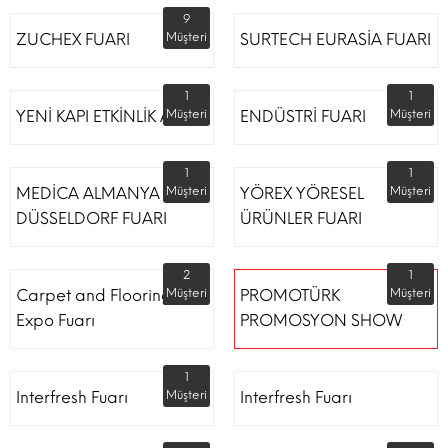
9
ZUCHEX FUARI
Müşteri
SURTECH EURASİA FUARI
1
1
YENİ KAPI ETKİNLİK ALANI
Müşteri
ENDÜSTRİ FUARI
Müşteri
1
1
MEDİCA ALMANYA
Müşteri
YÖREX YÖRESEL
Müşteri
DÜSSELDORF FUARI
ÜRÜNLER FUARI
2
1
Carpet and Flooring
Müşteri
PROMOTÜRK
Müşteri
Expo Fuarı
PROMOSYON SHOW
1
Interfresh Fuarı
Müşteri
Interfresh Fuarı