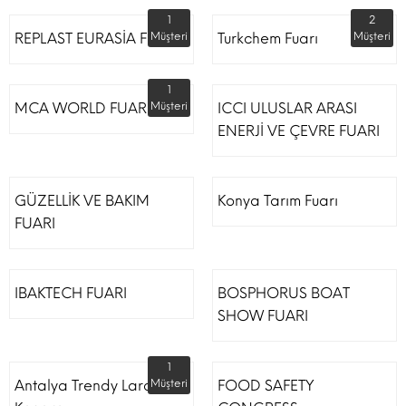
1
2
REPLAST EURASİA FUARI
Müşteri
Turkchem Fuarı
Müşteri
1
MCA WORLD FUARI
Müşteri
ICCI ULUSLAR ARASI
ENERJİ VE ÇEVRE FUARI
GÜZELLİK VE BAKIM
Konya Tarım Fuarı
FUARI
IBAKTECH FUARI
BOSPHORUS BOAT
SHOW FUARI
1
Antalya Trendy Lara Otel
Müşteri
FOOD SAFETY