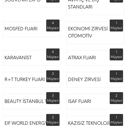
STANDLARI
4
1
MOSFED FUARI
Müşteri
EKONOMİ ZİRVESİ
Müşteri
OTOMOTİV
4
1
KARAVANİST
Müşteri
ATRAX FUARI
Müşteri
3
1
R+T TURKEY FUARI
Müşteri
DENEY ZİRVESİ
Müşteri
3
2
BEAUTY İSTANBUL TÜYAP
Müşteri
ISAF FUARI
Müşteri
2
1
EIF WORLD ENERGY
Müşteri
KAZISIZ TEKNOLOJİLER
Müşteri