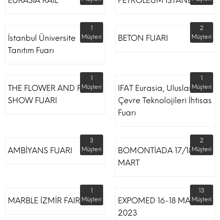
EURASIA RAIL
PETROLEUM İSTANBUL
1
2
İstanbul Üniversite
Müşteri
BETON FUARI
Müşteri
Tanıtım Fuarı
1
1
THE FLOWER AND PLANT
Müşteri
IFAT Eurasia, Uluslararası
Müşteri
SHOW FUARI
Çevre Teknolojileri İhtisas
Fuarı
3
2
AMBİYANS FUARI
Müşteri
BOMONTİADA 17/18
Müşteri
MART
1
13
MARBLE İZMİR FAIR
Müşteri
EXPOMED 16-18 MART
Müşteri
2023