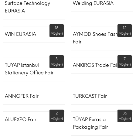
Surface Technology
Welding EURASIA
EURASIA
18
12
WIN EURASIA
Müşteri
AYMOD Shoes Fashion
Müşteri
Fair
3
7
TUYAP Istanbul
Müşteri
ANKIROS Trade Fairs
Müşteri
Stationery Office Fair
ANNOFER Fair
TURKCAST Fair
2
36
ALUEXPO Fair
Müşteri
TÜYAP Eurasia
Müşteri
Packaging Fair