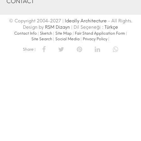
CONTACT
© Copyright 2004-2027 |
Ideally Architecture
- All Rights.
Design by
RSM Dizayn
| Dil Seçeneği :
Türkçe
Contact Info
|
Sketch
|
Site Map
|
Fair Stand Application Form
|
Site Search
|
Social Media
|
Privacy Policy
|
Share |