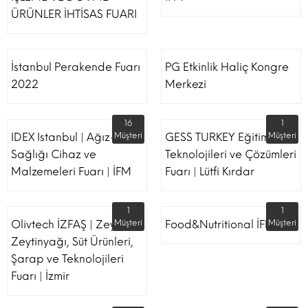
ÜRÜNLER İHTİSAS FUARI
İstanbul Perakende Fuarı
PG Etkinlik Haliç Kongre
2022
Merkezi
16
1
IDEX Istanbul | Ağız-Diş
Müşteri
GESS TURKEY Eğitim
Müşteri
Sağlığı Cihaz ve
Teknolojileri ve Çözümleri
Malzemeleri Fuarı | İFM
Fuarı | Lütfi Kırdar
1
1
Olivtech İZFAŞ | Zeytin,
Müşteri
Food&Nutritional İFM
Müşteri
Zeytinyağı, Süt Ürünleri,
Şarap ve Teknolojileri
Fuarı | İzmir