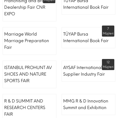
Franchising and Brand
Müşteri
TÜYAP Bursa
Dealership Fair CNR
International Book Fair
EXPO
7
Marriage World
TÜYAP Bursa
Müşteri
Marriage Preparation
International Book Fair
Fair
12
ISTANBUL PROHUNT AV
AYSAF International Shoe
Müşteri
SHOES AND NATURE
Supplier Industry Fair
SPORTS FAIR
R & D SUMMIT AND
MMG R & D Innovation
RESEARCH CENTERS
Summit and Exhibition
FAIR