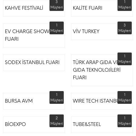
3
1
KAHVE FESTİVALİ
Müşteri
KALİTE FUARI
Müşteri
1
3
EV CHARGE SHOW
Müşteri
VİV TURKEY
Müşteri
FUARI
1
SODEX İSTANBUL FUARI
TÜRK ARAP GIDA VE
Müşteri
GIDA TEKNOLOJİLERİ
FUARI
1
1
BURSA AVM
Müşteri
WIRE TECH ISTANBUL
Müşteri
2
1
BİOEXPO
Müşteri
TUBE&STEEL
Müşteri