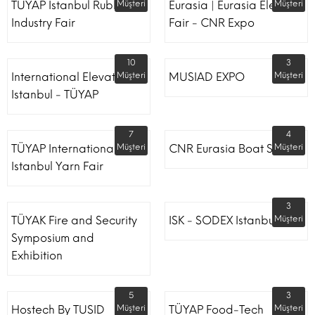
TÜYAP Istanbul Rubber
Müşteri
Eurasia | Eurasia Elevator
Müşteri
Industry Fair
Fair - CNR Expo
10
3
International Elevator
Müşteri
MUSIAD EXPO
Müşteri
Istanbul - TÜYAP
7
4
TÜYAP International
Müşteri
CNR Eurasia Boat Show
Müşteri
Istanbul Yarn Fair
3
TÜYAK Fire and Security
ISK - SODEX Istanbul
Müşteri
Symposium and
Exhibition
5
3
Hostech By TUSID
Müşteri
TÜYAP Food-Tech
Müşteri