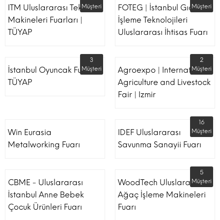
ITM Uluslararası Tekstil
Müşteri
FOTEG | İstanbul Gıda
Müşteri
Makineleri Fuarları |
İşleme Teknolojileri
TÜYAP
Uluslararası İhtisas Fuarı
3
2
İstanbul Oyuncak Fuarı -
Müşteri
Agroexpo | International
Müşteri
TÜYAP
Agriculture and Livestock
Fair | Izmir
16
Win Eurasia
IDEF Uluslararası
Müşteri
Metalworking Fuarı
Savunma Sanayii Fuarı
5
CBME - Uluslararası
WoodTech Uluslararası
Müşteri
İstanbul Anne Bebek
Ağaç İşleme Makineleri
Çocuk Ürünleri Fuarı
Fuarı