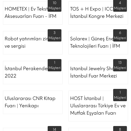
10
4
HOMETEX | Ev Tekstili Ve
Müşteri
TOS + H Expo | ICC -
Müşteri
Aksesuarları Fuarı - İFM
İstanbul Kongre Merkezi
3
6
Robot yatırımları zirvesi
Müşteri
Solarex | Güneş Enerjisi &
Müşteri
ve sergisi
Teknolojileri Fuarı | İFM
1
13
İstanbul Perakende Fuarı
Müşteri
Istanbul Jewelry Show |
Müşteri
2022
İstanbul Fuar Merkezi
1
Uluslararası CNR Kitap
HOST İstanbul |
Müşteri
Fuarı | Yenikapı
Uluslararası Türkiye Ev ve
Mutfak Eşyaları Fuarı
14
8