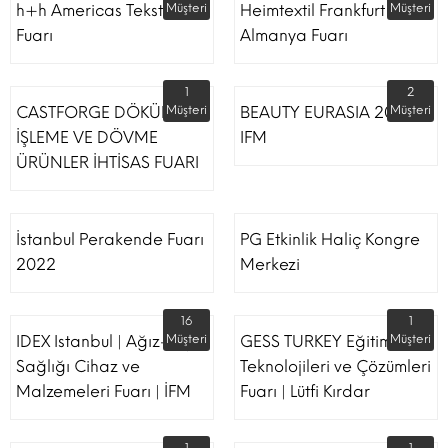
h+h Americas Tekstil
Müşteri
Heimtextil Frankfurt
Müşteri
Fuarı
Almanya Fuarı
1
2
CASTFORGE DÖKÜM,
Müşteri
BEAUTY EURASIA 2022
Müşteri
İŞLEME VE DÖVME
IFM
ÜRÜNLER İHTİSAS FUARI
İstanbul Perakende Fuarı
PG Etkinlik Haliç Kongre
2022
Merkezi
16
1
IDEX Istanbul | Ağız-Diş
Müşteri
GESS TURKEY Eğitim
Müşteri
Sağlığı Cihaz ve
Teknolojileri ve Çözümleri
Malzemeleri Fuarı | İFM
Fuarı | Lütfi Kırdar