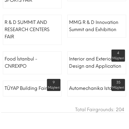
SPORTS FAIR
R & D SUMMIT AND
MMG R & D Innovation
RESEARCH CENTERS
Summit and Exhibition
FAIR
4
Food İstanbul -
Interior and Exterior
Müşteri
CNREXPO
Design and Application
9
35
TÜYAP Building Fair
Müşteri
Automechanika Istanbul
Müşteri
Total Fairgrounds: 204