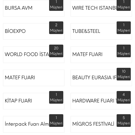
1
1
BURSA AVM
Müşteri
WIRE TECH ISTANBUL
Müşteri
2
1
BİOEXPO
Müşteri
TUBE&STEEL
Müşteri
20
1
WORLD FOOD İSTANBUL
Müşteri
MATEF FUARI
Müşteri
10
MATEF FUARI
BEAUTY EURASIA IFM
Müşteri
1
4
KİTAP FUARI
Müşteri
HARDWARE FUARI TÜYAP
Müşteri
1
5
İnterpack Fuarı Almanya
Müşteri
MİGROS FESTİVALİ
Müşteri