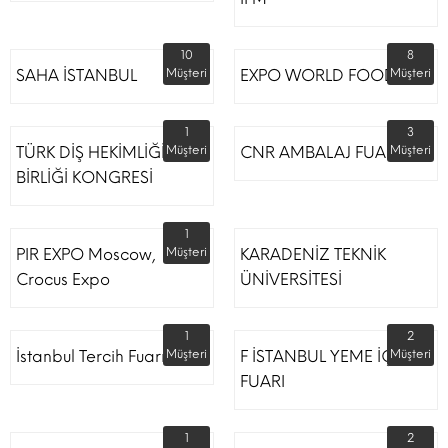
10
8
SAHA İSTANBUL
Müşteri
EXPO WORLD FOOD
Müşteri
1
3
TÜRK DİŞ HEKİMLİĞİ
Müşteri
CNR AMBALAJ FUARI
Müşteri
BİRLİĞİ KONGRESİ
1
PIR EXPO Moscow,
Müşteri
KARADENİZ TEKNİK
Crocus Expo
ÜNİVERSİTESİ
1
2
İstanbul Tercih Fuarı
Müşteri
F İSTANBUL YEME İÇME
Müşteri
FUARI
1
2