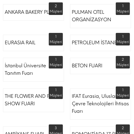
2
1
ANKARA BAKERY PLUS
Müşteri
PULMAN OTEL
Müşteri
ORGANİZASYON
1
1
EURASIA RAIL
Müşteri
PETROLEUM İSTANBUL
Müşteri
1
2
İstanbul Üniversite
Müşteri
BETON FUARI
Müşteri
Tanıtım Fuarı
1
1
THE FLOWER AND PLANT
Müşteri
IFAT Eurasia, Uluslararası
Müşteri
SHOW FUARI
Çevre Teknolojileri İhtisas
Fuarı
3
2
Müşteri
Müşteri