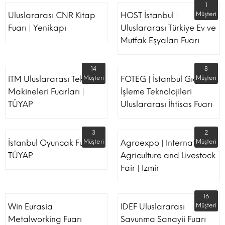
1
Uluslararası CNR Kitap
HOST İstanbul |
Müşteri
Fuarı | Yenikapı
Uluslararası Türkiye Ev ve
Mutfak Eşyaları Fuarı
14
8
ITM Uluslararası Tekstil
Müşteri
FOTEG | İstanbul Gıda
Müşteri
Makineleri Fuarları |
İşleme Teknolojileri
TÜYAP
Uluslararası İhtisas Fuarı
3
2
İstanbul Oyuncak Fuarı -
Müşteri
Agroexpo | International
Müşteri
TÜYAP
Agriculture and Livestock
Fair | Izmir
16
Win Eurasia
IDEF Uluslararası
Müşteri
Metalworking Fuarı
Savunma Sanayii Fuarı