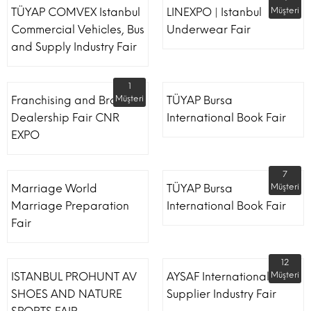
TÜYAP COMVEX Istanbul
LINEXPO | Istanbul
Müşteri
Commercial Vehicles, Bus
Underwear Fair
and Supply Industry Fair
1
Franchising and Brand
Müşteri
TÜYAP Bursa
Dealership Fair CNR
International Book Fair
EXPO
7
Marriage World
TÜYAP Bursa
Müşteri
Marriage Preparation
International Book Fair
Fair
12
ISTANBUL PROHUNT AV
AYSAF International Shoe
Müşteri
SHOES AND NATURE
Supplier Industry Fair