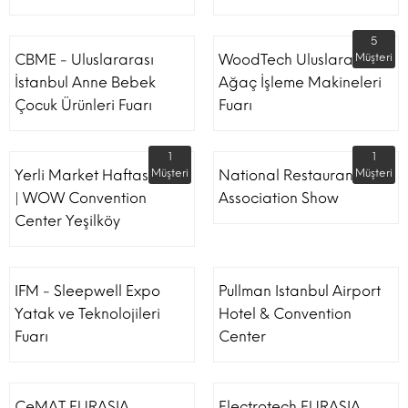
5
CBME - Uluslararası
WoodTech Uluslararası
Müşteri
İstanbul Anne Bebek
Ağaç İşleme Makineleri
Çocuk Ürünleri Fuarı
Fuarı
1
1
Yerli Market Haftası Fuarı
Müşteri
National Restaurant
Müşteri
| WOW Convention
Association Show
Center Yeşilköy
IFM - Sleepwell Expo
Pullman Istanbul Airport
Yatak ve Teknolojileri
Hotel & Convention
Fuarı
Center
CeMAT EURASIA
Electrotech EURASIA