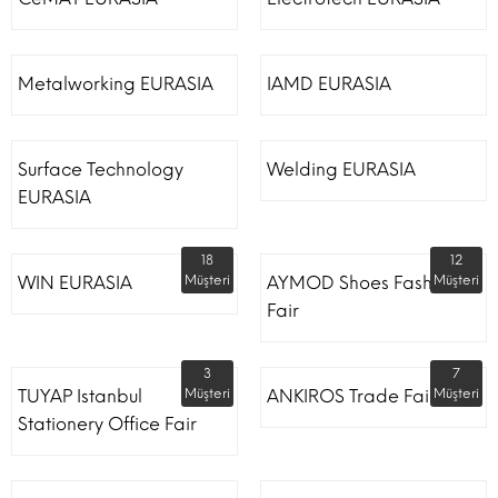
Metalworking EURASIA
IAMD EURASIA
Surface Technology
Welding EURASIA
EURASIA
18
12
WIN EURASIA
Müşteri
AYMOD Shoes Fashion
Müşteri
Fair
3
7
TUYAP Istanbul
Müşteri
ANKIROS Trade Fairs
Müşteri
Stationery Office Fair