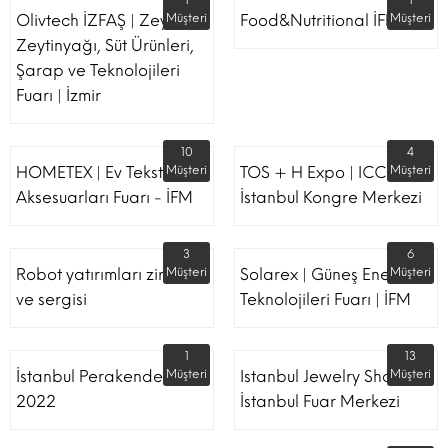
1
1
Olivtech İZFAŞ | Zeytin,
Müşteri
Food&Nutritional İFM
Müşteri
Zeytinyağı, Süt Ürünleri,
Şarap ve Teknolojileri
Fuarı | İzmir
10
4
HOMETEX | Ev Tekstili Ve
Müşteri
TOS + H Expo | ICC -
Müşteri
Aksesuarları Fuarı - İFM
İstanbul Kongre Merkezi
3
6
Robot yatırımları zirvesi
Müşteri
Solarex | Güneş Enerjisi &
Müşteri
ve sergisi
Teknolojileri Fuarı | İFM
1
13
İstanbul Perakende Fuarı
Müşteri
Istanbul Jewelry Show |
Müşteri
2022
İstanbul Fuar Merkezi