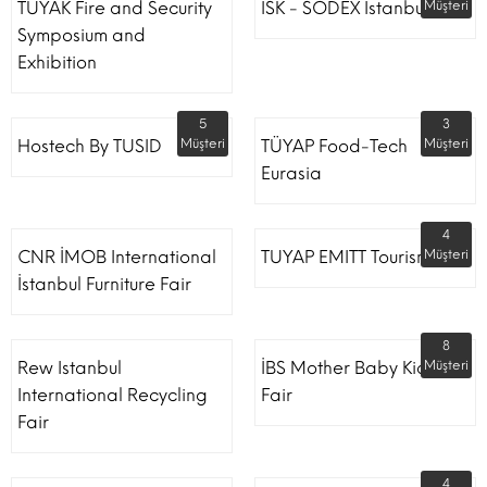
TÜYAK Fire and Security
ISK - SODEX Istanbul
Müşteri
Symposium and
Exhibition
5
3
Hostech By TUSID
Müşteri
TÜYAP Food-Tech
Müşteri
Eurasia
4
CNR İMOB International
TUYAP EMITT Tourism Fair
Müşteri
İstanbul Furniture Fair
8
Rew Istanbul
İBS Mother Baby Kids
Müşteri
International Recycling
Fair
Fair
4