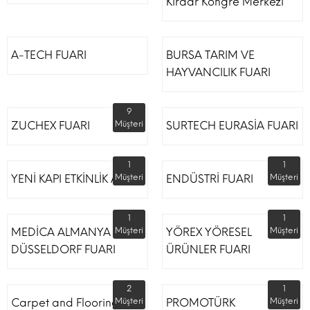
Kırdar Kongre Merkezi
A-TECH FUARI
BURSA TARIM VE
HAYVANCILIK FUARI
9
ZUCHEX FUARI
Müşteri
SURTECH EURASİA FUARI
1
1
YENİ KAPI ETKİNLİK ALANI
Müşteri
ENDÜSTRİ FUARI
Müşteri
1
1
MEDİCA ALMANYA
Müşteri
YÖREX YÖRESEL
Müşteri
DÜSSELDORF FUARI
ÜRÜNLER FUARI
2
1
Carpet and Flooring
Müşteri
PROMOTÜRK
Müşteri