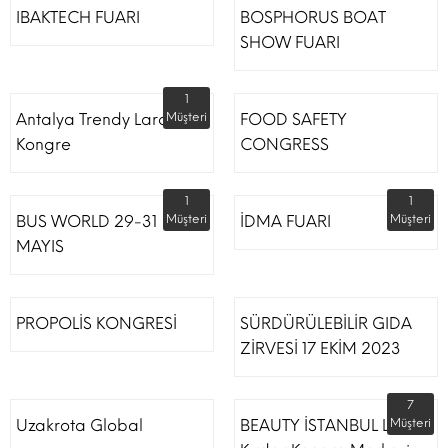
IBAKTECH FUARI
BOSPHORUS BOAT
SHOW FUARI
1
Antalya Trendy Lara Otel
Müşteri
FOOD SAFETY
Kongre
CONGRESS
1
1
BUS WORLD 29-31
Müşteri
İDMA FUARI
Müşteri
MAYIS
PROPOLİS KONGRESİ
SÜRDÜRÜLEBİLİR GIDA
ZİRVESİ 17 EKİM 2023
7
Uzakrota Global
BEAUTY İSTANBUL Lütfi
Müşteri