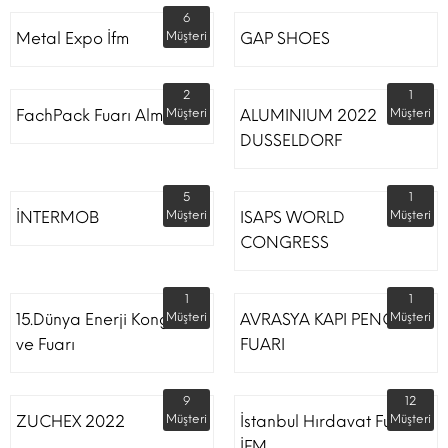
6
Metal Expo İfm
Müşteri
GAP SHOES
2
1
FachPack Fuarı Almanya
Müşteri
ALUMINIUM 2022
Müşteri
DUSSELDORF
5
1
İNTERMOB
Müşteri
ISAPS WORLD
Müşteri
CONGRESS
1
1
15.Dünya Enerji Kongresi
Müşteri
AVRASYA KAPI PENCERE
Müşteri
ve Fuarı
FUARI
9
12
ZUCHEX 2022
Müşteri
İstanbul Hırdavat Fuarı
Müşteri
İFM