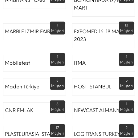
AMBİYANS FUARI
BOMONTİADA 17/18
MART
1
13
MARBLE İZMİR FAIR
Müşteri
EXPOMED 16-18 MART
Müşteri
2023
1
1
Mobilefest
Müşteri
ITMA
Müşteri
8
5
Maden Türkiye
Müşteri
HOST İSTANBUL
Müşteri
3
1
CNR EMLAK
Müşteri
NEWCAST ALMANYA
Müşteri
17
2
PLASTEURASIA ISTANBUL
Müşteri
LOGITRANS TURKEY
Müşteri