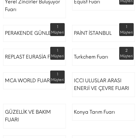
Yerel Zincirler Buluşuyor
Equist Fuarı
Müşteri
Fuarı
1
1
PERAKENDE GÜNLERİ
Müşteri
PAİNT İSTANBUL
Müşteri
1
2
REPLAST EURASİA FUARI
Müşteri
Turkchem Fuarı
Müşteri
1
MCA WORLD FUARI
Müşteri
ICCI ULUSLAR ARASI
ENERJİ VE ÇEVRE FUARI
GÜZELLİK VE BAKIM
Konya Tarım Fuarı
FUARI