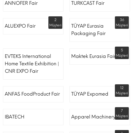
ANNOFER Fair
TURKCAST Fair
2
36
ALUEXPO Fair
Müşteri
TÜYAP Eurasia
Müşteri
Packaging Fair
5
EVTEKS International
Maktek Eurasia Fair
Müşteri
Home Textile Exhibition |
CNR EXPO Fair
12
ANFAS FoodProduct Fair
TÜYAP Expomed
Müşteri
7
IBATECH
Apparel Machinery Fair
Müşteri