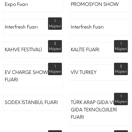
Expo Fuarı
PROMOSYON SHOW
1
Interfresh Fuarı
Müşteri
Interfresh Fuarı
3
1
KAHVE FESTİVALİ
Müşteri
KALİTE FUARI
Müşteri
1
3
EV CHARGE SHOW
Müşteri
VİV TURKEY
Müşteri
FUARI
1
SODEX İSTANBUL FUARI
TÜRK ARAP GIDA VE
Müşteri
GIDA TEKNOLOJİLERİ
FUARI