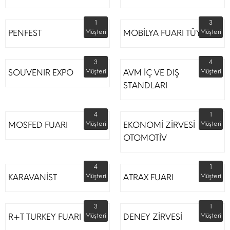
1
3
PENFEST
Müşteri
MOBİLYA FUARI TÜYAP
Müşteri
3
4
SOUVENIR EXPO
Müşteri
AVM İÇ VE DIŞ
Müşteri
STANDLARI
4
1
MOSFED FUARI
Müşteri
EKONOMİ ZİRVESİ
Müşteri
OTOMOTİV
4
1
KARAVANİST
Müşteri
ATRAX FUARI
Müşteri
3
1
R+T TURKEY FUARI
Müşteri
DENEY ZİRVESİ
Müşteri