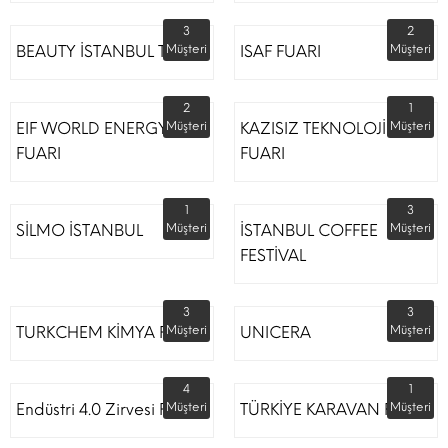
3
2
BEAUTY İSTANBUL TÜYAP
Müşteri
ISAF FUARI
Müşteri
2
1
EIF WORLD ENERGY
Müşteri
KAZISIZ TEKNOLOJİLER
Müşteri
FUARI
FUARI
1
3
SİLMO İSTANBUL
Müşteri
İSTANBUL COFFEE
Müşteri
FESTİVAL
3
3
TURKCHEM KİMYA FUARI
Müşteri
UNICERA
Müşteri
4
1
Endüstri 4.0 Zirvesi Fuarı
Müşteri
TÜRKİYE KARAVAN FUARI
Müşteri