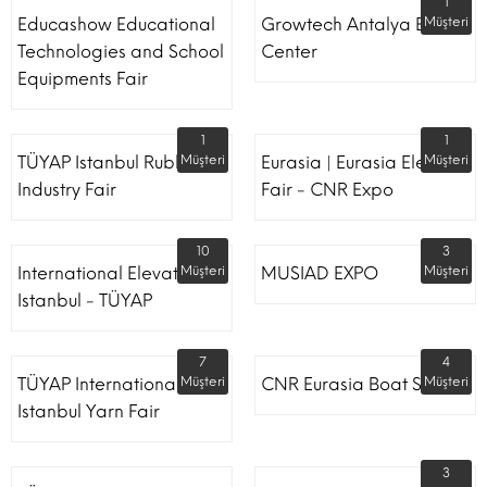
1
Educashow Educational
Growtech Antalya Expo
Müşteri
Technologies and School
Center
Equipments Fair
1
1
TÜYAP Istanbul Rubber
Müşteri
Eurasia | Eurasia Elevator
Müşteri
Industry Fair
Fair - CNR Expo
10
3
International Elevator
Müşteri
MUSIAD EXPO
Müşteri
Istanbul - TÜYAP
7
4
TÜYAP International
Müşteri
CNR Eurasia Boat Show
Müşteri
Istanbul Yarn Fair
3