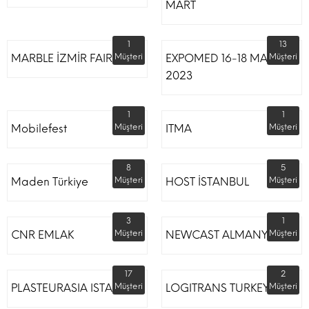
MART
1
13
MARBLE İZMİR FAIR
Müşteri
EXPOMED 16-18 MART
Müşteri
2023
1
1
Mobilefest
Müşteri
ITMA
Müşteri
8
5
Maden Türkiye
Müşteri
HOST İSTANBUL
Müşteri
3
1
CNR EMLAK
Müşteri
NEWCAST ALMANYA
Müşteri
17
2
PLASTEURASIA ISTANBUL
Müşteri
LOGITRANS TURKEY
Müşteri