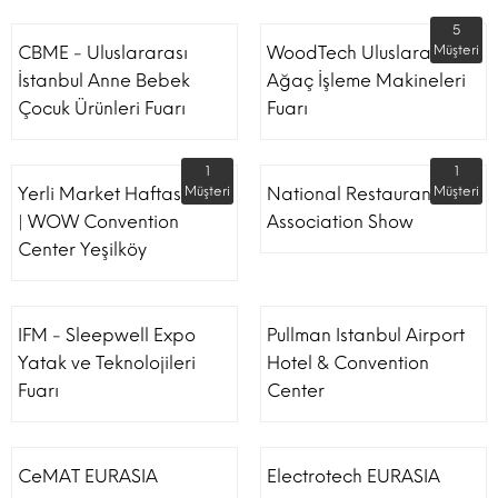
5
CBME - Uluslararası
WoodTech Uluslararası
Müşteri
İstanbul Anne Bebek
Ağaç İşleme Makineleri
Çocuk Ürünleri Fuarı
Fuarı
1
1
Yerli Market Haftası Fuarı
Müşteri
National Restaurant
Müşteri
| WOW Convention
Association Show
Center Yeşilköy
IFM - Sleepwell Expo
Pullman Istanbul Airport
Yatak ve Teknolojileri
Hotel & Convention
Fuarı
Center
CeMAT EURASIA
Electrotech EURASIA