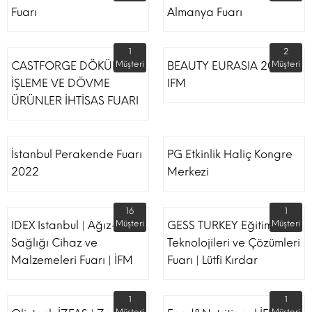
Fuarı
Almanya Fuarı
1
2
CASTFORGE DÖKÜM,
Müşteri
BEAUTY EURASIA 2022
Müşteri
İŞLEME VE DÖVME
IFM
ÜRÜNLER İHTİSAS FUARI
İstanbul Perakende Fuarı
PG Etkinlik Haliç Kongre
2022
Merkezi
16
1
IDEX Istanbul | Ağız-Diş
Müşteri
GESS TURKEY Eğitim
Müşteri
Sağlığı Cihaz ve
Teknolojileri ve Çözümleri
Malzemeleri Fuarı | İFM
Fuarı | Lütfi Kırdar
1
1