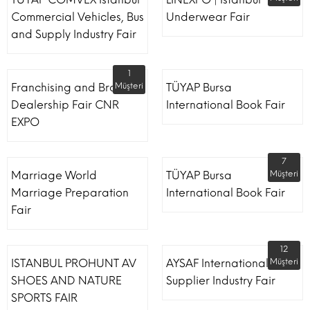
Commercial Vehicles, Bus
Underwear Fair
and Supply Industry Fair
1
Franchising and Brand
Müşteri
TÜYAP Bursa
Dealership Fair CNR
International Book Fair
EXPO
7
Marriage World
TÜYAP Bursa
Müşteri
Marriage Preparation
International Book Fair
Fair
12
ISTANBUL PROHUNT AV
AYSAF International Shoe
Müşteri
SHOES AND NATURE
Supplier Industry Fair
SPORTS FAIR