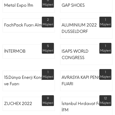
6
Metal Expo İfm
Müşteri
GAP SHOES
2
1
FachPack Fuarı Almanya
Müşteri
ALUMINIUM 2022
Müşteri
DUSSELDORF
5
1
İNTERMOB
Müşteri
ISAPS WORLD
Müşteri
CONGRESS
1
1
15.Dünya Enerji Kongresi
Müşteri
AVRASYA KAPI PENCERE
Müşteri
ve Fuarı
FUARI
9
12
ZUCHEX 2022
Müşteri
İstanbul Hırdavat Fuarı
Müşteri
İFM