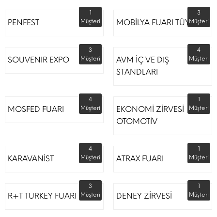
1
3
PENFEST
Müşteri
MOBİLYA FUARI TÜYAP
Müşteri
3
4
SOUVENIR EXPO
Müşteri
AVM İÇ VE DIŞ
Müşteri
STANDLARI
4
1
MOSFED FUARI
Müşteri
EKONOMİ ZİRVESİ
Müşteri
OTOMOTİV
4
1
KARAVANİST
Müşteri
ATRAX FUARI
Müşteri
3
1
R+T TURKEY FUARI
Müşteri
DENEY ZİRVESİ
Müşteri