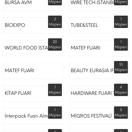
BURSA AVM
Müşteri
WIRE TECH ISTANBUL
Müşteri
2
1
BİOEXPO
Müşteri
TUBE&STEEL
Müşteri
20
1
WORLD FOOD İSTANBUL
Müşteri
MATEF FUARI
Müşteri
10
MATEF FUARI
BEAUTY EURASIA IFM
Müşteri
1
4
KİTAP FUARI
Müşteri
HARDWARE FUARI TÜYAP
Müşteri
1
5
İnterpack Fuarı Almanya
Müşteri
MİGROS FESTİVALİ
Müşteri