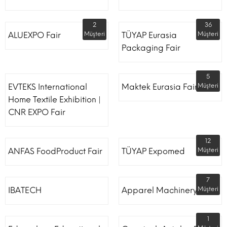
2
36
ALUEXPO Fair
Müşteri
TÜYAP Eurasia
Müşteri
Packaging Fair
5
EVTEKS International
Maktek Eurasia Fair
Müşteri
Home Textile Exhibition |
CNR EXPO Fair
12
ANFAS FoodProduct Fair
TÜYAP Expomed
Müşteri
7
IBATECH
Apparel Machinery Fair
Müşteri
1