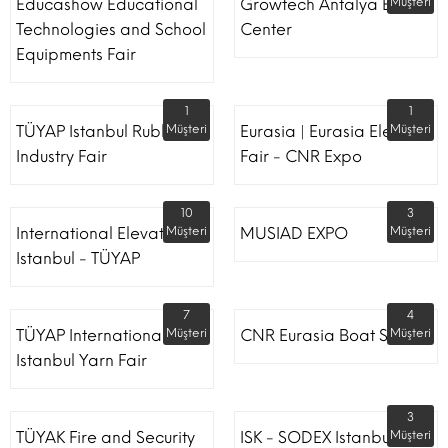
Educashow Educational
Growtech Antalya Expo
Müşteri
Technologies and School
Center
Equipments Fair
1
1
TÜYAP Istanbul Rubber
Müşteri
Eurasia | Eurasia Elevator
Müşteri
Industry Fair
Fair - CNR Expo
10
3
International Elevator
Müşteri
MUSIAD EXPO
Müşteri
Istanbul - TÜYAP
7
4
TÜYAP International
Müşteri
CNR Eurasia Boat Show
Müşteri
Istanbul Yarn Fair
3
TÜYAK Fire and Security
ISK - SODEX Istanbul
Müşteri