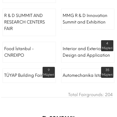
R & D SUMMIT AND
MMG R & D Innovation
RESEARCH CENTERS
Summit and Exhibition
FAIR
4
Food İstanbul -
Interior and Exterior
Müşteri
CNREXPO
Design and Application
9
35
TÜYAP Building Fair
Müşteri
Automechanika Istanbul
Müşteri
Total Fairgrounds: 204