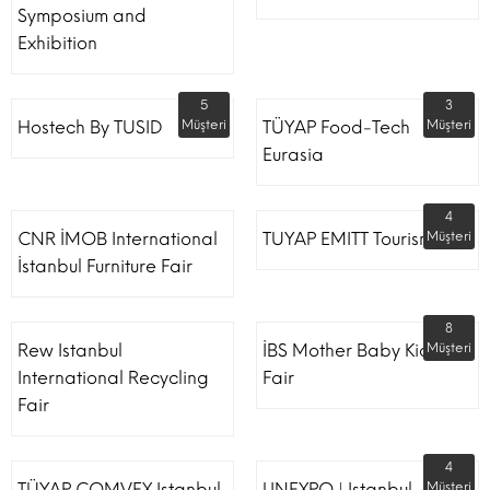
Symposium and
Exhibition
5
3
Hostech By TUSID
Müşteri
TÜYAP Food-Tech
Müşteri
Eurasia
4
CNR İMOB International
TUYAP EMITT Tourism Fair
Müşteri
İstanbul Furniture Fair
8
Rew Istanbul
İBS Mother Baby Kids
Müşteri
International Recycling
Fair
Fair
4
TÜYAP COMVEX Istanbul
LINEXPO | Istanbul
Müşteri