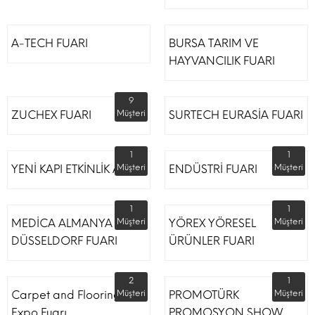
A-TECH FUARI
BURSA TARIM VE
HAYVANCILIK FUARI
9
ZUCHEX FUARI
Müşteri
SURTECH EURASİA FUARI
1
1
YENİ KAPI ETKİNLİK ALANI
Müşteri
ENDÜSTRİ FUARI
Müşteri
1
1
MEDİCA ALMANYA
Müşteri
YÖREX YÖRESEL
Müşteri
DÜSSELDORF FUARI
ÜRÜNLER FUARI
2
1
Carpet and Flooring
Müşteri
PROMOTÜRK
Müşteri
Expo Fuarı
PROMOSYON SHOW