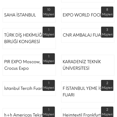
10
8
SAHA İSTANBUL
Müşteri
EXPO WORLD FOOD
Müşteri
1
3
TÜRK DİŞ HEKİMLİĞİ
Müşteri
CNR AMBALAJ FUARI
Müşteri
BİRLİĞİ KONGRESİ
1
PIR EXPO Moscow,
Müşteri
KARADENİZ TEKNİK
Crocus Expo
ÜNİVERSİTESİ
1
2
İstanbul Tercih Fuarı
Müşteri
F İSTANBUL YEME İÇME
Müşteri
FUARI
1
2
h+h Americas Tekstil
Müşteri
Heimtextil Frankfurt
Müşteri