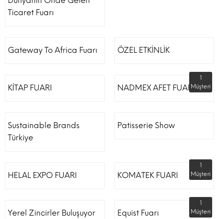
Dünyanın Önde Gelen
Ticaret Fuarı
Gateway To Africa Fuarı
ÖZEL ETKİNLİK
1
KİTAP FUARI
NADMEX AFET FUARI
Müşteri
Sustainable Brands
Patisserie Show
Türkiye
1
HELAL EXPO FUARI
KOMATEK FUARI
Müşteri
1
Yerel Zincirler Buluşuyor
Equist Fuarı
Müşteri