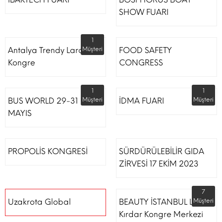
SHOW FUARI
1
Antalya Trendy Lara Otel
Müşteri
FOOD SAFETY
Kongre
CONGRESS
1
1
BUS WORLD 29-31
Müşteri
İDMA FUARI
Müşteri
MAYIS
PROPOLİS KONGRESİ
SÜRDÜRÜLEBİLİR GIDA
ZİRVESİ 17 EKİM 2023
7
Uzakrota Global
BEAUTY İSTANBUL Lütfi
Müşteri
Kırdar Kongre Merkezi