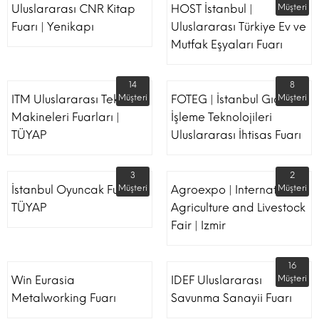
Uluslararası CNR Kitap
HOST İstanbul |
Müşteri
Fuarı | Yenikapı
Uluslararası Türkiye Ev ve
Mutfak Eşyaları Fuarı
14
8
ITM Uluslararası Tekstil
Müşteri
FOTEG | İstanbul Gıda
Müşteri
Makineleri Fuarları |
İşleme Teknolojileri
TÜYAP
Uluslararası İhtisas Fuarı
3
2
İstanbul Oyuncak Fuarı -
Müşteri
Agroexpo | International
Müşteri
TÜYAP
Agriculture and Livestock
Fair | Izmir
16
Win Eurasia
IDEF Uluslararası
Müşteri
Metalworking Fuarı
Savunma Sanayii Fuarı