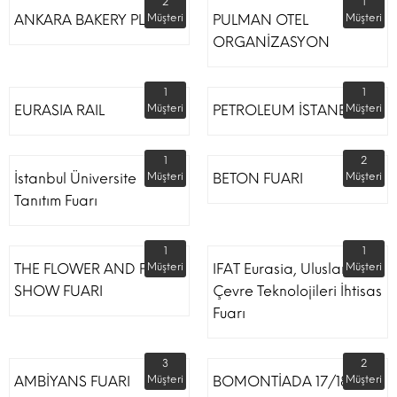
2
1
ANKARA BAKERY PLUS
Müşteri
PULMAN OTEL
Müşteri
ORGANİZASYON
1
1
EURASIA RAIL
Müşteri
PETROLEUM İSTANBUL
Müşteri
1
2
İstanbul Üniversite
Müşteri
BETON FUARI
Müşteri
Tanıtım Fuarı
1
1
THE FLOWER AND PLANT
Müşteri
IFAT Eurasia, Uluslararası
Müşteri
SHOW FUARI
Çevre Teknolojileri İhtisas
Fuarı
3
2
AMBİYANS FUARI
Müşteri
BOMONTİADA 17/18
Müşteri