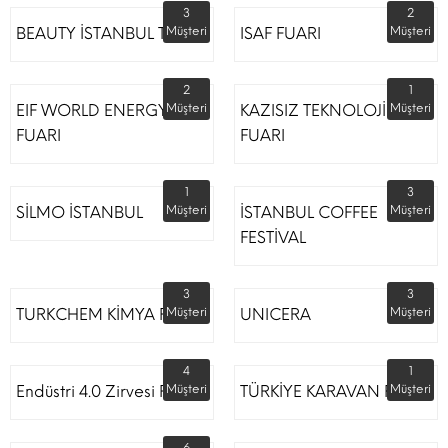
3
2
BEAUTY İSTANBUL TÜYAP
Müşteri
ISAF FUARI
Müşteri
2
1
EIF WORLD ENERGY
Müşteri
KAZISIZ TEKNOLOJİLER
Müşteri
FUARI
FUARI
1
3
SİLMO İSTANBUL
Müşteri
İSTANBUL COFFEE
Müşteri
FESTİVAL
3
3
TURKCHEM KİMYA FUARI
Müşteri
UNICERA
Müşteri
4
1
Endüstri 4.0 Zirvesi Fuarı
Müşteri
TÜRKİYE KARAVAN FUARI
Müşteri