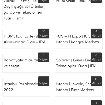
Olivtech İZFAŞ | Zeytin,
Müşteri
Food&Nutritional İFM
Müşteri
Zeytinyağı, Süt Ürünleri,
Şarap ve Teknolojileri
Fuarı | İzmir
10
4
HOMETEX | Ev Tekstili Ve
Müşteri
TOS + H Expo | ICC -
Müşteri
Aksesuarları Fuarı - İFM
İstanbul Kongre Merkezi
3
6
Robot yatırımları zirvesi
Müşteri
Solarex | Güneş Enerjisi &
Müşteri
ve sergisi
Teknolojileri Fuarı | İFM
1
13
İstanbul Perakende Fuarı
Müşteri
Istanbul Jewelry Show |
Müşteri
2022
İstanbul Fuar Merkezi
1