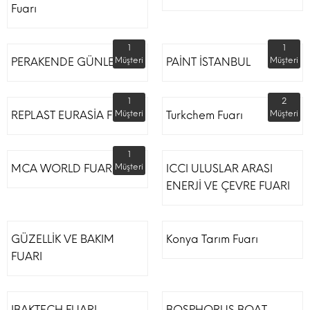
Fuarı
1
1
PERAKENDE GÜNLERİ
Müşteri
PAİNT İSTANBUL
Müşteri
1
2
REPLAST EURASİA FUARI
Müşteri
Turkchem Fuarı
Müşteri
1
MCA WORLD FUARI
Müşteri
ICCI ULUSLAR ARASI
ENERJİ VE ÇEVRE FUARI
GÜZELLİK VE BAKIM
Konya Tarım Fuarı
FUARI
IBAKTECH FUARI
BOSPHORUS BOAT