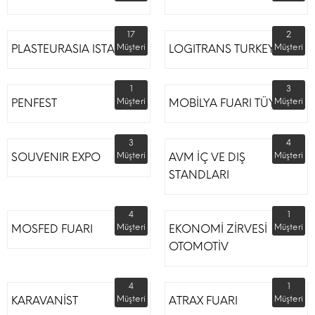
17
2
PLASTEURASIA ISTANBUL
Müşteri
LOGITRANS TURKEY
Müşteri
1
3
PENFEST
Müşteri
MOBİLYA FUARI TÜYAP
Müşteri
3
4
SOUVENIR EXPO
Müşteri
AVM İÇ VE DIŞ
Müşteri
STANDLARI
4
1
MOSFED FUARI
Müşteri
EKONOMİ ZİRVESİ
Müşteri
OTOMOTİV
4
1
KARAVANİST
Müşteri
ATRAX FUARI
Müşteri