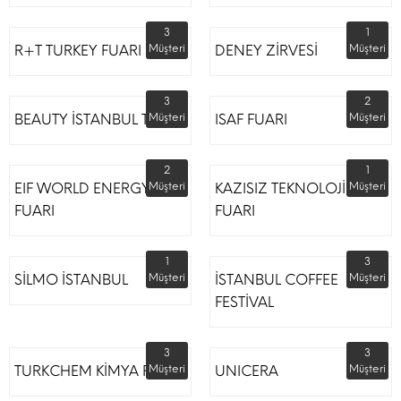
3
1
R+T TURKEY FUARI
Müşteri
DENEY ZİRVESİ
Müşteri
3
2
BEAUTY İSTANBUL TÜYAP
Müşteri
ISAF FUARI
Müşteri
2
1
EIF WORLD ENERGY
Müşteri
KAZISIZ TEKNOLOJİLER
Müşteri
FUARI
FUARI
1
3
SİLMO İSTANBUL
Müşteri
İSTANBUL COFFEE
Müşteri
FESTİVAL
3
3
TURKCHEM KİMYA FUARI
Müşteri
UNICERA
Müşteri