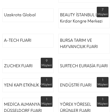
7
Uzakrota Global
BEAUTY İSTANBUL Lütfi
Müşteri
Kırdar Kongre Merkezi
A-TECH FUARI
BURSA TARIM VE
HAYVANCILIK FUARI
9
ZUCHEX FUARI
Müşteri
SURTECH EURASİA FUARI
1
1
YENİ KAPI ETKİNLİK ALANI
Müşteri
ENDÜSTRİ FUARI
Müşteri
1
1
MEDİCA ALMANYA
Müşteri
YÖREX YÖRESEL
Müşteri
DÜSSELDORF FUARI
ÜRÜNLER FUARI