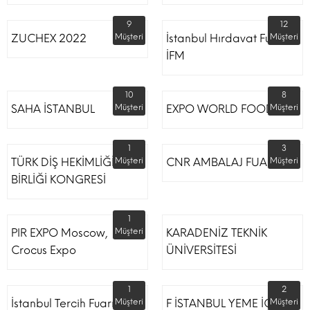
9
12
ZUCHEX 2022
Müşteri
İstanbul Hırdavat Fuarı
Müşteri
İFM
10
8
SAHA İSTANBUL
Müşteri
EXPO WORLD FOOD
Müşteri
1
3
TÜRK DİŞ HEKİMLİĞİ
Müşteri
CNR AMBALAJ FUARI
Müşteri
BİRLİĞİ KONGRESİ
1
PIR EXPO Moscow,
Müşteri
KARADENİZ TEKNİK
Crocus Expo
ÜNİVERSİTESİ
1
2
İstanbul Tercih Fuarı
Müşteri
F İSTANBUL YEME İÇME
Müşteri