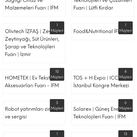
Sağlığı Cihaz ve
Teknolojileri ve Çözümleri
Malzemeleri Fuarı | İFM
Fuarı | Lütfi Kırdar
1
1
Olivtech İZFAŞ | Zeytin,
Müşteri
Food&Nutritional İFM
Müşteri
Zeytinyağı, Süt Ürünleri,
Şarap ve Teknolojileri
Fuarı | İzmir
10
4
HOMETEX | Ev Tekstili Ve
Müşteri
TOS + H Expo | ICC -
Müşteri
Aksesuarları Fuarı - İFM
İstanbul Kongre Merkezi
3
6
Robot yatırımları zirvesi
Müşteri
Solarex | Güneş Enerjisi &
Müşteri
ve sergisi
Teknolojileri Fuarı | İFM
1
13