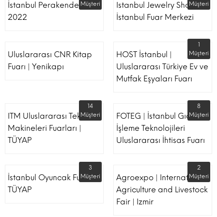
İstanbul Perakende Fuarı
Müşteri
Istanbul Jewelry Show |
Müşteri
2022
İstanbul Fuar Merkezi
1
Uluslararası CNR Kitap
HOST İstanbul |
Müşteri
Fuarı | Yenikapı
Uluslararası Türkiye Ev ve
Mutfak Eşyaları Fuarı
14
8
ITM Uluslararası Tekstil
Müşteri
FOTEG | İstanbul Gıda
Müşteri
Makineleri Fuarları |
İşleme Teknolojileri
TÜYAP
Uluslararası İhtisas Fuarı
3
2
İstanbul Oyuncak Fuarı -
Müşteri
Agroexpo | International
Müşteri
TÜYAP
Agriculture and Livestock
Fair | Izmir