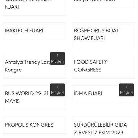
FUARI
IBAKTECH FUARI
BOSPHORUS BOAT
SHOW FUARI
1
Antalya Trendy Lara Otel
Müşteri
FOOD SAFETY
Kongre
CONGRESS
1
1
BUS WORLD 29-31
Müşteri
İDMA FUARI
Müşteri
MAYIS
PROPOLİS KONGRESİ
SÜRDÜRÜLEBİLİR GIDA
ZİRVESİ 17 EKİM 2023