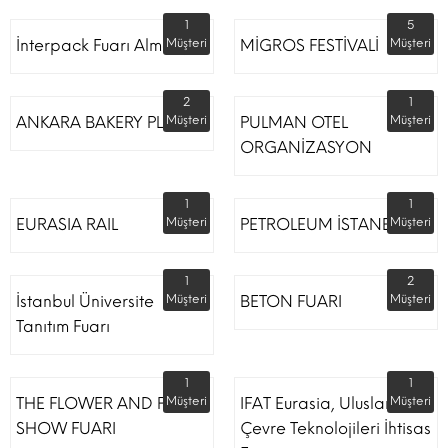
1
5
İnterpack Fuarı Almanya
Müşteri
MİGROS FESTİVALİ
Müşteri
2
1
ANKARA BAKERY PLUS
Müşteri
PULMAN OTEL
Müşteri
ORGANİZASYON
1
1
EURASIA RAIL
Müşteri
PETROLEUM İSTANBUL
Müşteri
1
2
İstanbul Üniversite
Müşteri
BETON FUARI
Müşteri
Tanıtım Fuarı
1
1
THE FLOWER AND PLANT
Müşteri
IFAT Eurasia, Uluslararası
Müşteri
SHOW FUARI
Çevre Teknolojileri İhtisas