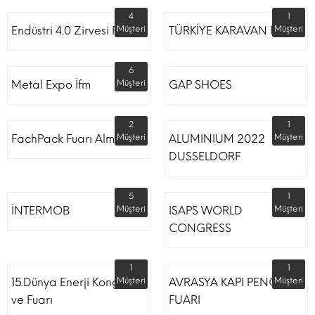
4
1
Endüstri 4.0 Zirvesi Fuarı
Müşteri
TÜRKİYE KARAVAN FUARI
Müşteri
6
Metal Expo İfm
Müşteri
GAP SHOES
2
1
FachPack Fuarı Almanya
Müşteri
ALUMINIUM 2022
Müşteri
DUSSELDORF
5
1
İNTERMOB
Müşteri
ISAPS WORLD
Müşteri
CONGRESS
1
1
15.Dünya Enerji Kongresi
Müşteri
AVRASYA KAPI PENCERE
Müşteri
ve Fuarı
FUARI