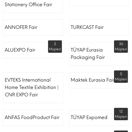
Stationery Office Fair
ANNOFER Fair
TURKCAST Fair
2
36
ALUEXPO Fair
Müşteri
TÜYAP Eurasia
Müşteri
Packaging Fair
5
EVTEKS International
Maktek Eurasia Fair
Müşteri
Home Textile Exhibition |
CNR EXPO Fair
12
ANFAS FoodProduct Fair
TÜYAP Expomed
Müşteri