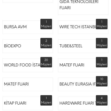
GIDA TEKNOLOJİLERİ
FUARI
1
1
BURSA AVM
Müşteri
WIRE TECH ISTANBUL
Müşteri
2
1
BİOEXPO
Müşteri
TUBE&STEEL
Müşteri
20
1
WORLD FOOD İSTANBUL
Müşteri
MATEF FUARI
Müşteri
10
MATEF FUARI
BEAUTY EURASIA IFM
Müşteri
1
4
KİTAP FUARI
Müşteri
HARDWARE FUARI TÜYAP
Müşteri