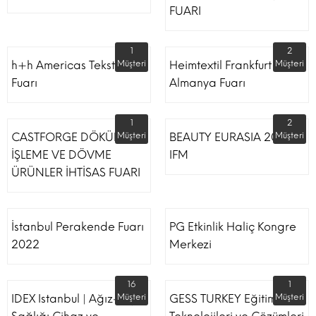
FUARI
1
2
h+h Americas Tekstil
Müşteri
Heimtextil Frankfurt
Müşteri
Fuarı
Almanya Fuarı
1
2
CASTFORGE DÖKÜM,
Müşteri
BEAUTY EURASIA 2022
Müşteri
İŞLEME VE DÖVME
IFM
ÜRÜNLER İHTİSAS FUARI
İstanbul Perakende Fuarı
PG Etkinlik Haliç Kongre
2022
Merkezi
16
1
IDEX Istanbul | Ağız-Diş
Müşteri
GESS TURKEY Eğitim
Müşteri