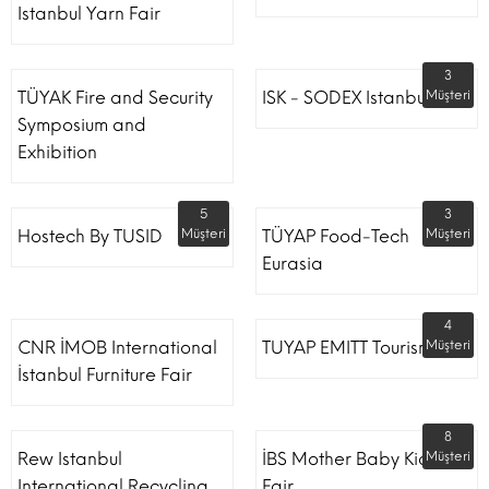
Istanbul Yarn Fair
3
TÜYAK Fire and Security
ISK - SODEX Istanbul
Müşteri
Symposium and
Exhibition
5
3
Hostech By TUSID
Müşteri
TÜYAP Food-Tech
Müşteri
Eurasia
4
CNR İMOB International
TUYAP EMITT Tourism Fair
Müşteri
İstanbul Furniture Fair
8
Rew Istanbul
İBS Mother Baby Kids
Müşteri
International Recycling
Fair