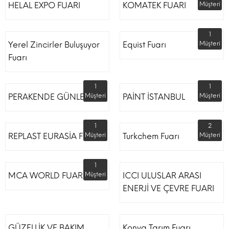
HELAL EXPO FUARI
KOMATEK FUARI
Müşteri
1
Yerel Zincirler Buluşuyor
Equist Fuarı
Müşteri
Fuarı
1
1
PERAKENDE GÜNLERİ
Müşteri
PAİNT İSTANBUL
Müşteri
1
2
REPLAST EURASİA FUARI
Müşteri
Turkchem Fuarı
Müşteri
1
MCA WORLD FUARI
Müşteri
ICCI ULUSLAR ARASI
ENERJİ VE ÇEVRE FUARI
GÜZELLİK VE BAKIM
Konya Tarım Fuarı