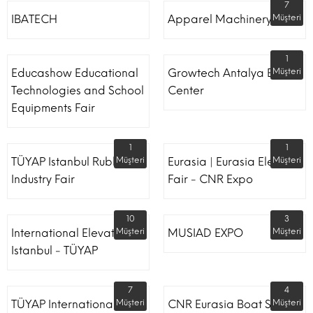
7
IBATECH
Apparel Machinery Fair
Müşteri
1
Educashow Educational
Growtech Antalya Expo
Müşteri
Technologies and School
Center
Equipments Fair
1
1
TÜYAP Istanbul Rubber
Müşteri
Eurasia | Eurasia Elevator
Müşteri
Industry Fair
Fair - CNR Expo
10
3
International Elevator
Müşteri
MUSIAD EXPO
Müşteri
Istanbul - TÜYAP
7
4
TÜYAP International
Müşteri
CNR Eurasia Boat Show
Müşteri