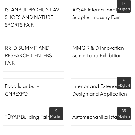
12
ISTANBUL PROHUNT AV
AYSAF International Shoe
Müşteri
SHOES AND NATURE
Supplier Industry Fair
SPORTS FAIR
R & D SUMMIT AND
MMG R & D Innovation
RESEARCH CENTERS
Summit and Exhibition
FAIR
4
Food İstanbul -
Interior and Exterior
Müşteri
CNREXPO
Design and Application
9
35
TÜYAP Building Fair
Müşteri
Automechanika Istanbul
Müşteri