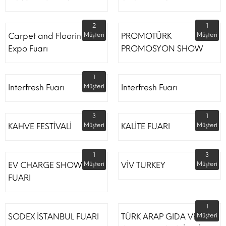
2
1
Carpet and Flooring
Müşteri
PROMOTÜRK
Müşteri
Expo Fuarı
PROMOSYON SHOW
1
Interfresh Fuarı
Müşteri
Interfresh Fuarı
3
1
KAHVE FESTİVALİ
Müşteri
KALİTE FUARI
Müşteri
1
3
EV CHARGE SHOW
Müşteri
VİV TURKEY
Müşteri
FUARI
1
SODEX İSTANBUL FUARI
TÜRK ARAP GIDA VE
Müşteri