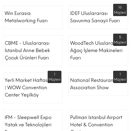
16
Win Eurasia
IDEF Uluslararası
Müşteri
Metalworking Fuarı
Savunma Sanayii Fuarı
5
CBME - Uluslararası
WoodTech Uluslararası
Müşteri
İstanbul Anne Bebek
Ağaç İşleme Makineleri
Çocuk Ürünleri Fuarı
Fuarı
1
1
Yerli Market Haftası Fuarı
Müşteri
National Restaurant
Müşteri
| WOW Convention
Association Show
Center Yeşilköy
IFM - Sleepwell Expo
Pullman Istanbul Airport
Yatak ve Teknolojileri
Hotel & Convention