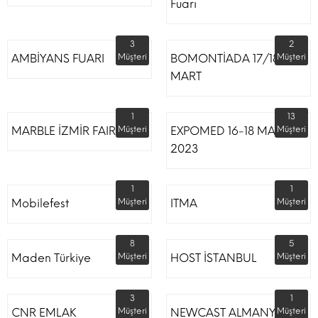
Fuarı
3
2
AMBİYANS FUARI
Müşteri
BOMONTİADA 17/18
Müşteri
MART
1
13
MARBLE İZMİR FAIR
Müşteri
EXPOMED 16-18 MART
Müşteri
2023
1
1
Mobilefest
Müşteri
ITMA
Müşteri
8
5
Maden Türkiye
Müşteri
HOST İSTANBUL
Müşteri
3
1
CNR EMLAK
Müşteri
NEWCAST ALMANYA
Müşteri