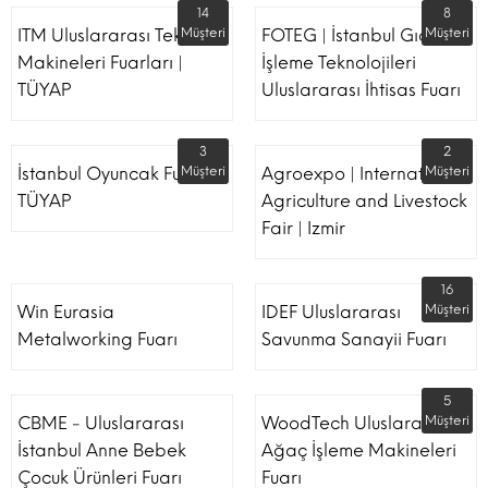
14
8
ITM Uluslararası Tekstil
Müşteri
FOTEG | İstanbul Gıda
Müşteri
Makineleri Fuarları |
İşleme Teknolojileri
TÜYAP
Uluslararası İhtisas Fuarı
3
2
İstanbul Oyuncak Fuarı -
Müşteri
Agroexpo | International
Müşteri
TÜYAP
Agriculture and Livestock
Fair | Izmir
16
Win Eurasia
IDEF Uluslararası
Müşteri
Metalworking Fuarı
Savunma Sanayii Fuarı
5
CBME - Uluslararası
WoodTech Uluslararası
Müşteri
İstanbul Anne Bebek
Ağaç İşleme Makineleri
Çocuk Ürünleri Fuarı
Fuarı