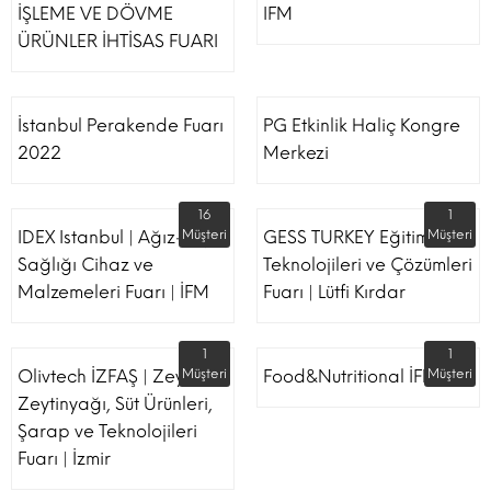
İŞLEME VE DÖVME
IFM
ÜRÜNLER İHTİSAS FUARI
İstanbul Perakende Fuarı
PG Etkinlik Haliç Kongre
2022
Merkezi
16
1
IDEX Istanbul | Ağız-Diş
Müşteri
GESS TURKEY Eğitim
Müşteri
Sağlığı Cihaz ve
Teknolojileri ve Çözümleri
Malzemeleri Fuarı | İFM
Fuarı | Lütfi Kırdar
1
1
Olivtech İZFAŞ | Zeytin,
Müşteri
Food&Nutritional İFM
Müşteri
Zeytinyağı, Süt Ürünleri,
Şarap ve Teknolojileri
Fuarı | İzmir