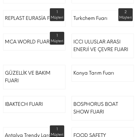
1
2
REPLAST EURASİA FUARI
Müşteri
Turkchem Fuarı
Müşteri
1
MCA WORLD FUARI
Müşteri
ICCI ULUSLAR ARASI
ENERJİ VE ÇEVRE FUARI
GÜZELLİK VE BAKIM
Konya Tarım Fuarı
FUARI
IBAKTECH FUARI
BOSPHORUS BOAT
SHOW FUARI
1
Antalya Trendy Lara Otel
Müşteri
FOOD SAFETY