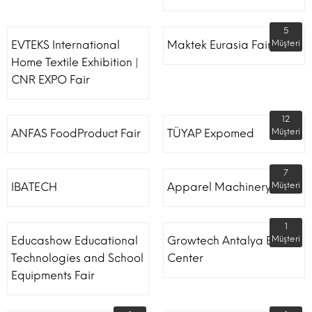
5
EVTEKS International
Maktek Eurasia Fair
Müşteri
Home Textile Exhibition |
CNR EXPO Fair
12
ANFAS FoodProduct Fair
TÜYAP Expomed
Müşteri
7
IBATECH
Apparel Machinery Fair
Müşteri
1
Educashow Educational
Growtech Antalya Expo
Müşteri
Technologies and School
Center
Equipments Fair