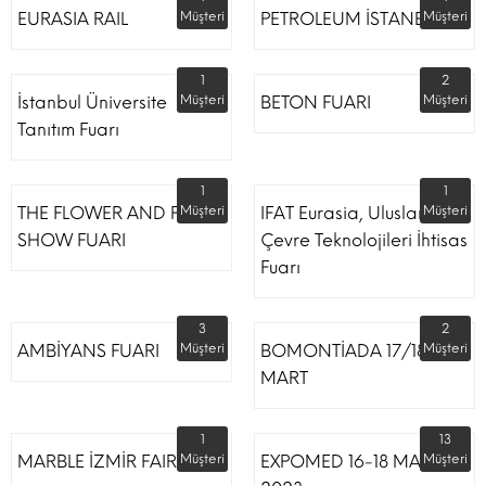
EURASIA RAIL
Müşteri
PETROLEUM İSTANBUL
Müşteri
1
2
İstanbul Üniversite
Müşteri
BETON FUARI
Müşteri
Tanıtım Fuarı
1
1
THE FLOWER AND PLANT
Müşteri
IFAT Eurasia, Uluslararası
Müşteri
SHOW FUARI
Çevre Teknolojileri İhtisas
Fuarı
3
2
AMBİYANS FUARI
Müşteri
BOMONTİADA 17/18
Müşteri
MART
1
13
MARBLE İZMİR FAIR
Müşteri
EXPOMED 16-18 MART
Müşteri