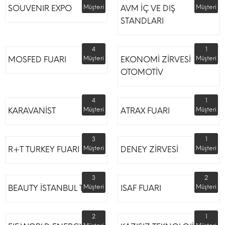
SOUVENIR EXPO
Müşteri
AVM İÇ VE DIŞ
Müşteri
STANDLARI
4
1
MOSFED FUARI
Müşteri
EKONOMİ ZİRVESİ
Müşteri
OTOMOTİV
4
1
KARAVANİST
Müşteri
ATRAX FUARI
Müşteri
3
1
R+T TURKEY FUARI
Müşteri
DENEY ZİRVESİ
Müşteri
3
2
BEAUTY İSTANBUL TÜYAP
Müşteri
ISAF FUARI
Müşteri
2
1