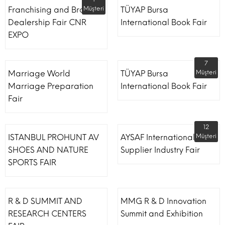
Franchising and Brand
Müşteri
TÜYAP Bursa
Dealership Fair CNR
International Book Fair
EXPO
7
Marriage World
TÜYAP Bursa
Müşteri
Marriage Preparation
International Book Fair
Fair
12
ISTANBUL PROHUNT AV
AYSAF International Shoe
Müşteri
SHOES AND NATURE
Supplier Industry Fair
SPORTS FAIR
R & D SUMMIT AND
MMG R & D Innovation
RESEARCH CENTERS
Summit and Exhibition