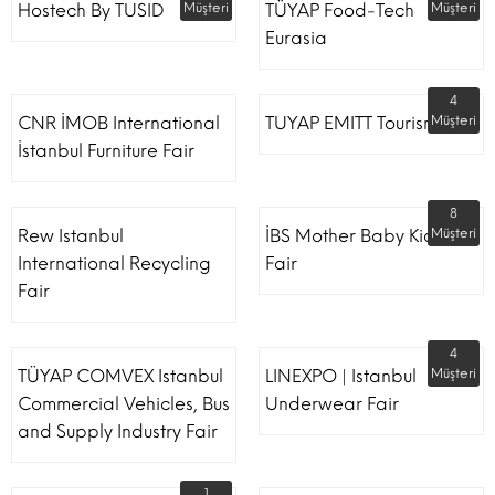
Hostech By TUSID
Müşteri
TÜYAP Food-Tech
Müşteri
Eurasia
4
CNR İMOB International
TUYAP EMITT Tourism Fair
Müşteri
İstanbul Furniture Fair
8
Rew Istanbul
İBS Mother Baby Kids
Müşteri
International Recycling
Fair
Fair
4
TÜYAP COMVEX Istanbul
LINEXPO | Istanbul
Müşteri
Commercial Vehicles, Bus
Underwear Fair
and Supply Industry Fair
1