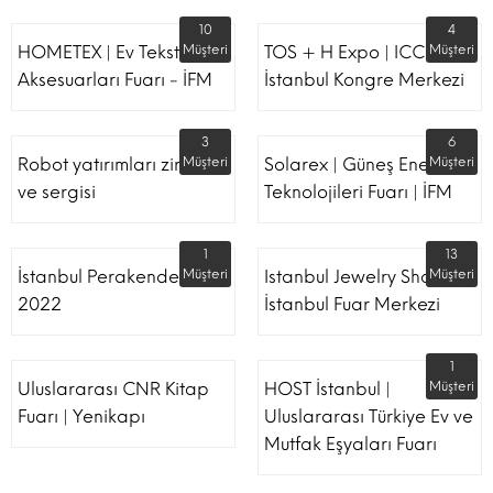
10
4
HOMETEX | Ev Tekstili Ve
Müşteri
TOS + H Expo | ICC -
Müşteri
Aksesuarları Fuarı - İFM
İstanbul Kongre Merkezi
3
6
Robot yatırımları zirvesi
Müşteri
Solarex | Güneş Enerjisi &
Müşteri
ve sergisi
Teknolojileri Fuarı | İFM
1
13
İstanbul Perakende Fuarı
Müşteri
Istanbul Jewelry Show |
Müşteri
2022
İstanbul Fuar Merkezi
1
Uluslararası CNR Kitap
HOST İstanbul |
Müşteri
Fuarı | Yenikapı
Uluslararası Türkiye Ev ve
Mutfak Eşyaları Fuarı