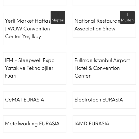
1
1
Yerli Market Haftası Fuarı
Müşteri
National Restaurant
Müşteri
| WOW Convention
Association Show
Center Yeşilköy
IFM - Sleepwell Expo
Pullman Istanbul Airport
Yatak ve Teknolojileri
Hotel & Convention
Fuarı
Center
CeMAT EURASIA
Electrotech EURASIA
Metalworking EURASIA
IAMD EURASIA