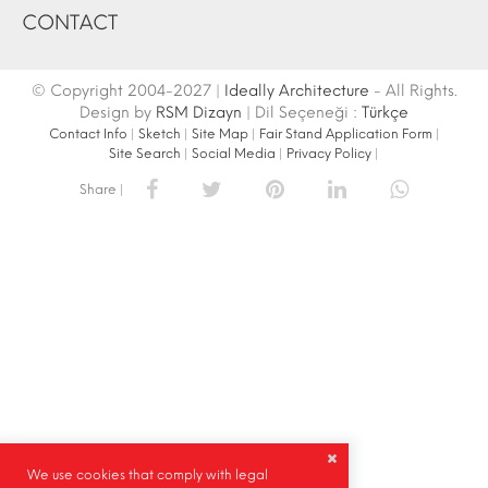
CONTACT
© Copyright 2004-2027 |
Ideally Architecture
- All Rights.
Design by
RSM Dizayn
| Dil Seçeneği :
Türkçe
Contact Info
|
Sketch
|
Site Map
|
Fair Stand Application Form
|
Site Search
|
Social Media
|
Privacy Policy
|
Share |
We use cookies that comply with legal