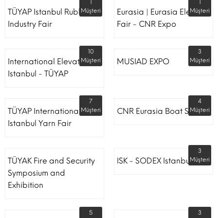
1
1
TÜYAP Istanbul Rubber
Müşteri
Eurasia | Eurasia Elevator
Müşteri
Industry Fair
Fair - CNR Expo
10
3
International Elevator
Müşteri
MUSIAD EXPO
Müşteri
Istanbul - TÜYAP
7
4
TÜYAP International
Müşteri
CNR Eurasia Boat Show
Müşteri
Istanbul Yarn Fair
3
TÜYAK Fire and Security
ISK - SODEX Istanbul
Müşteri
Symposium and
Exhibition
5
3