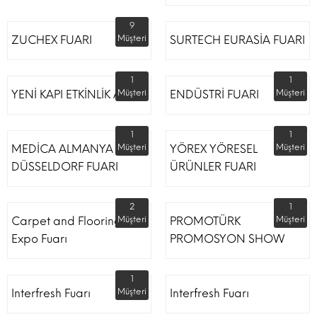
9
ZUCHEX FUARI
Müşteri
SURTECH EURASİA FUARI
1
1
YENİ KAPI ETKİNLİK ALANI
Müşteri
ENDÜSTRİ FUARI
Müşteri
1
1
MEDİCA ALMANYA
Müşteri
YÖREX YÖRESEL
Müşteri
DÜSSELDORF FUARI
ÜRÜNLER FUARI
2
1
Carpet and Flooring
Müşteri
PROMOTÜRK
Müşteri
Expo Fuarı
PROMOSYON SHOW
1
Interfresh Fuarı
Müşteri
Interfresh Fuarı