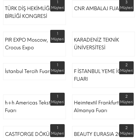
1
3
TÜRK DİŞ HEKİMLİĞİ
Müşteri
CNR AMBALAJ FUARI
Müşteri
BİRLİĞİ KONGRESİ
1
PIR EXPO Moscow,
Müşteri
KARADENİZ TEKNİK
Crocus Expo
ÜNİVERSİTESİ
1
2
İstanbul Tercih Fuarı
Müşteri
F İSTANBUL YEME İÇME
Müşteri
FUARI
1
2
h+h Americas Tekstil
Müşteri
Heimtextil Frankfurt
Müşteri
Fuarı
Almanya Fuarı
1
2
CASTFORGE DÖKÜM,
Müşteri
BEAUTY EURASIA 2022
Müşteri