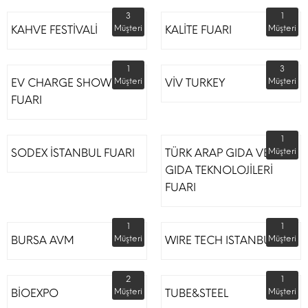
3
1
KAHVE FESTİVALİ
Müşteri
KALİTE FUARI
Müşteri
1
3
EV CHARGE SHOW
Müşteri
VİV TURKEY
Müşteri
FUARI
1
SODEX İSTANBUL FUARI
TÜRK ARAP GIDA VE
Müşteri
GIDA TEKNOLOJİLERİ
FUARI
1
1
BURSA AVM
Müşteri
WIRE TECH ISTANBUL
Müşteri
2
1
BİOEXPO
Müşteri
TUBE&STEEL
Müşteri