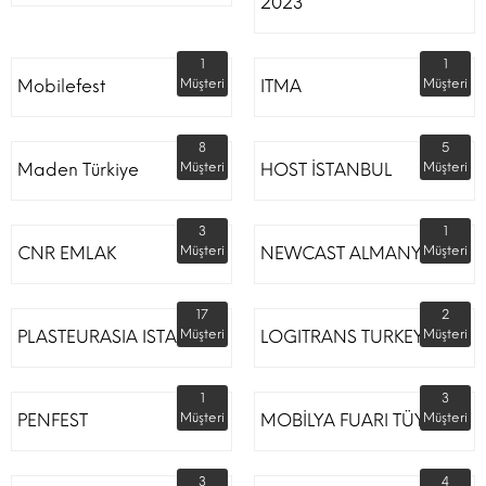
2023
1
1
Mobilefest
Müşteri
ITMA
Müşteri
8
5
Maden Türkiye
Müşteri
HOST İSTANBUL
Müşteri
3
1
CNR EMLAK
Müşteri
NEWCAST ALMANYA
Müşteri
17
2
PLASTEURASIA ISTANBUL
Müşteri
LOGITRANS TURKEY
Müşteri
1
3
PENFEST
Müşteri
MOBİLYA FUARI TÜYAP
Müşteri
3
4