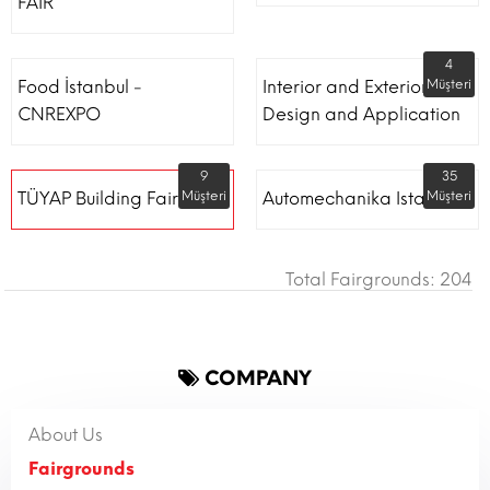
FAIR
4
Food İstanbul -
Interior and Exterior
Müşteri
CNREXPO
Design and Application
9
35
TÜYAP Building Fair
Müşteri
Automechanika Istanbul
Müşteri
Total Fairgrounds: 204
COMPANY
About Us
Fairgrounds