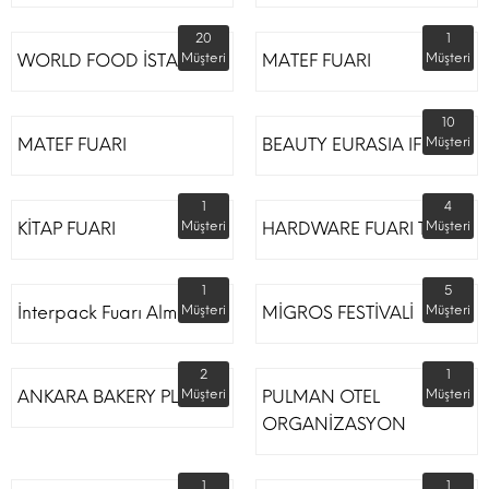
20
1
WORLD FOOD İSTANBUL
Müşteri
MATEF FUARI
Müşteri
10
MATEF FUARI
BEAUTY EURASIA IFM
Müşteri
1
4
KİTAP FUARI
Müşteri
HARDWARE FUARI TÜYAP
Müşteri
1
5
İnterpack Fuarı Almanya
Müşteri
MİGROS FESTİVALİ
Müşteri
2
1
ANKARA BAKERY PLUS
Müşteri
PULMAN OTEL
Müşteri
ORGANİZASYON
1
1