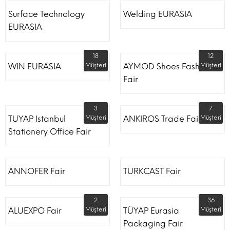
Surface Technology
Welding EURASIA
EURASIA
18
12
WIN EURASIA
Müşteri
AYMOD Shoes Fashion
Müşteri
Fair
3
7
TUYAP Istanbul
Müşteri
ANKIROS Trade Fairs
Müşteri
Stationery Office Fair
ANNOFER Fair
TURKCAST Fair
2
36
ALUEXPO Fair
Müşteri
TÜYAP Eurasia
Müşteri
Packaging Fair