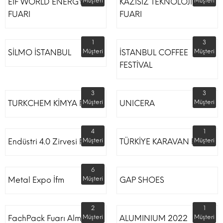
EIF WORLD ENERGY
Müşteri
KAZISIZ TEKNOLOJİLER
Müşteri
FUARI
FUARI
1
3
SİLMO İSTANBUL
Müşteri
İSTANBUL COFFEE
Müşteri
FESTİVAL
3
3
TURKCHEM KİMYA FUARI
Müşteri
UNICERA
Müşteri
4
1
Endüstri 4.0 Zirvesi Fuarı
Müşteri
TÜRKİYE KARAVAN FUARI
Müşteri
6
Metal Expo İfm
Müşteri
GAP SHOES
2
1
FachPack Fuarı Almanya
Müşteri
ALUMINIUM 2022
Müşteri