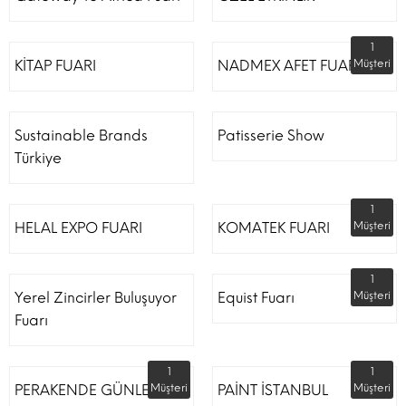
1
KİTAP FUARI
NADMEX AFET FUARI
Müşteri
Sustainable Brands
Patisserie Show
Türkiye
1
HELAL EXPO FUARI
KOMATEK FUARI
Müşteri
1
Yerel Zincirler Buluşuyor
Equist Fuarı
Müşteri
Fuarı
1
1
PERAKENDE GÜNLERİ
Müşteri
PAİNT İSTANBUL
Müşteri