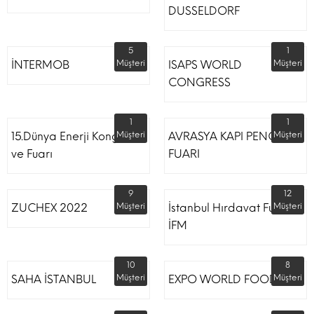
DUSSELDORF
5
1
İNTERMOB
Müşteri
ISAPS WORLD
Müşteri
CONGRESS
1
1
15.Dünya Enerji Kongresi
Müşteri
AVRASYA KAPI PENCERE
Müşteri
ve Fuarı
FUARI
9
12
ZUCHEX 2022
Müşteri
İstanbul Hırdavat Fuarı
Müşteri
İFM
10
8
SAHA İSTANBUL
Müşteri
EXPO WORLD FOOD
Müşteri