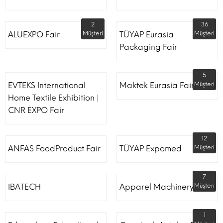
2
36
ALUEXPO Fair
Müşteri
TÜYAP Eurasia
Müşteri
Packaging Fair
5
EVTEKS International
Maktek Eurasia Fair
Müşteri
Home Textile Exhibition |
CNR EXPO Fair
12
ANFAS FoodProduct Fair
TÜYAP Expomed
Müşteri
7
IBATECH
Apparel Machinery Fair
Müşteri
1