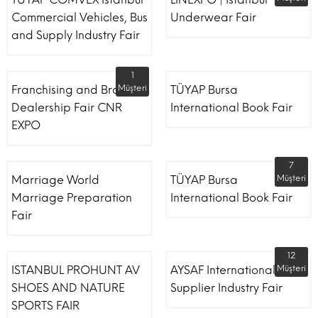
Commercial Vehicles, Bus
Underwear Fair
and Supply Industry Fair
1
Franchising and Brand
Müşteri
TÜYAP Bursa
Dealership Fair CNR
International Book Fair
EXPO
7
Marriage World
TÜYAP Bursa
Müşteri
Marriage Preparation
International Book Fair
Fair
12
ISTANBUL PROHUNT AV
AYSAF International Shoe
Müşteri
SHOES AND NATURE
Supplier Industry Fair
SPORTS FAIR