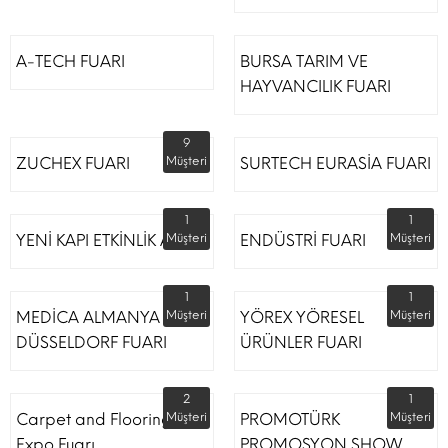
A-TECH FUARI
BURSA TARIM VE
HAYVANCILIK FUARI
9
ZUCHEX FUARI
Müşteri
SURTECH EURASİA FUARI
1
1
YENİ KAPI ETKİNLİK ALANI
Müşteri
ENDÜSTRİ FUARI
Müşteri
1
1
MEDİCA ALMANYA
Müşteri
YÖREX YÖRESEL
Müşteri
DÜSSELDORF FUARI
ÜRÜNLER FUARI
2
1
Carpet and Flooring
Müşteri
PROMOTÜRK
Müşteri
Expo Fuarı
PROMOSYON SHOW