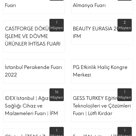
Fuarı
Almanya Fuarı
1
2
CASTFORGE DÖKÜM,
Müşteri
BEAUTY EURASIA 2022
Müşteri
İŞLEME VE DÖVME
IFM
ÜRÜNLER İHTİSAS FUARI
İstanbul Perakende Fuarı
PG Etkinlik Haliç Kongre
2022
Merkezi
16
1
IDEX Istanbul | Ağız-Diş
Müşteri
GESS TURKEY Eğitim
Müşteri
Sağlığı Cihaz ve
Teknolojileri ve Çözümleri
Malzemeleri Fuarı | İFM
Fuarı | Lütfi Kırdar
1
1