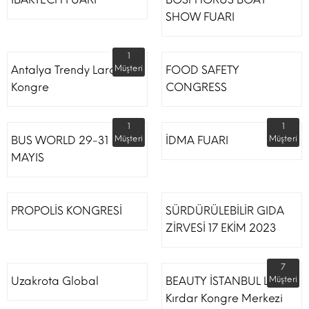
SHOW FUARI
1
Antalya Trendy Lara Otel
Müşteri
FOOD SAFETY
Kongre
CONGRESS
1
1
BUS WORLD 29-31
Müşteri
İDMA FUARI
Müşteri
MAYIS
PROPOLİS KONGRESİ
SÜRDÜRÜLEBİLİR GIDA
ZİRVESİ 17 EKİM 2023
7
Uzakrota Global
BEAUTY İSTANBUL Lütfi
Müşteri
Kırdar Kongre Merkezi