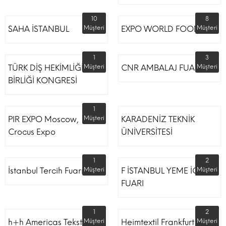
10
8
SAHA İSTANBUL
Müşteri
EXPO WORLD FOOD
Müşteri
1
3
TÜRK DİŞ HEKİMLİĞİ
Müşteri
CNR AMBALAJ FUARI
Müşteri
BİRLİĞİ KONGRESİ
1
PIR EXPO Moscow,
Müşteri
KARADENİZ TEKNİK
Crocus Expo
ÜNİVERSİTESİ
1
2
İstanbul Tercih Fuarı
Müşteri
F İSTANBUL YEME İÇME
Müşteri
FUARI
1
2
h+h Americas Tekstil
Müşteri
Heimtextil Frankfurt
Müşteri