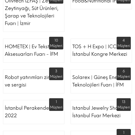
Olivtech İZFAŞ | Zeytin,
Müşteri
Food&Nutritional İFM
Müşteri
Zeytinyağı, Süt Ürünleri,
Şarap ve Teknolojileri
Fuarı | İzmir
10
4
HOMETEX | Ev Tekstili Ve
Müşteri
TOS + H Expo | ICC -
Müşteri
Aksesuarları Fuarı - İFM
İstanbul Kongre Merkezi
3
6
Robot yatırımları zirvesi
Müşteri
Solarex | Güneş Enerjisi &
Müşteri
ve sergisi
Teknolojileri Fuarı | İFM
1
13
İstanbul Perakende Fuarı
Müşteri
Istanbul Jewelry Show |
Müşteri
2022
İstanbul Fuar Merkezi
1