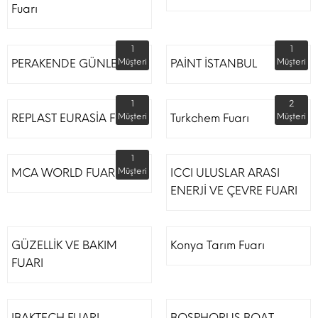
Fuarı
1
1
PERAKENDE GÜNLERİ
Müşteri
PAİNT İSTANBUL
Müşteri
1
2
REPLAST EURASİA FUARI
Müşteri
Turkchem Fuarı
Müşteri
1
MCA WORLD FUARI
Müşteri
ICCI ULUSLAR ARASI
ENERJİ VE ÇEVRE FUARI
GÜZELLİK VE BAKIM
Konya Tarım Fuarı
FUARI
IBAKTECH FUARI
BOSPHORUS BOAT