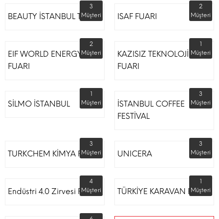
3
2
BEAUTY İSTANBUL TÜYAP
Müşteri
ISAF FUARI
Müşteri
2
1
EIF WORLD ENERGY
Müşteri
KAZISIZ TEKNOLOJİLER
Müşteri
FUARI
FUARI
1
3
SİLMO İSTANBUL
Müşteri
İSTANBUL COFFEE
Müşteri
FESTİVAL
3
3
TURKCHEM KİMYA FUARI
Müşteri
UNICERA
Müşteri
4
1
Endüstri 4.0 Zirvesi Fuarı
Müşteri
TÜRKİYE KARAVAN FUARI
Müşteri