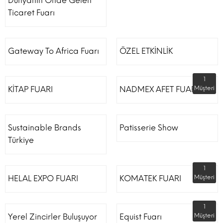
Dünyanın Önde Gelen
Ticaret Fuarı
Gateway To Africa Fuarı
ÖZEL ETKİNLİK
1
KİTAP FUARI
NADMEX AFET FUARI
Müşteri
Sustainable Brands
Patisserie Show
Türkiye
1
HELAL EXPO FUARI
KOMATEK FUARI
Müşteri
1
Yerel Zincirler Buluşuyor
Equist Fuarı
Müşteri