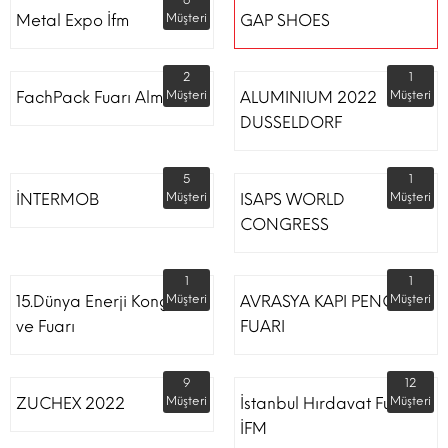
6
Metal Expo İfm
Müşteri
GAP SHOES
2
1
FachPack Fuarı Almanya
Müşteri
ALUMINIUM 2022
Müşteri
DUSSELDORF
5
1
İNTERMOB
Müşteri
ISAPS WORLD
Müşteri
CONGRESS
1
1
15.Dünya Enerji Kongresi
Müşteri
AVRASYA KAPI PENCERE
Müşteri
ve Fuarı
FUARI
9
12
ZUCHEX 2022
Müşteri
İstanbul Hırdavat Fuarı
Müşteri
İFM