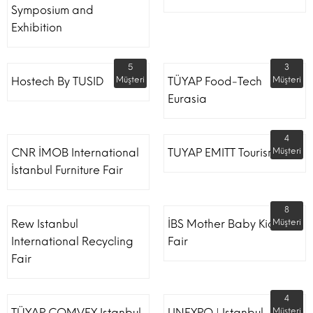
Symposium and
Exhibition
5
3
Hostech By TUSID
Müşteri
TÜYAP Food-Tech
Müşteri
Eurasia
4
CNR İMOB International
TUYAP EMITT Tourism Fair
Müşteri
İstanbul Furniture Fair
8
Rew Istanbul
İBS Mother Baby Kids
Müşteri
International Recycling
Fair
Fair
4
TÜYAP COMVEX Istanbul
LINEXPO | Istanbul
Müşteri