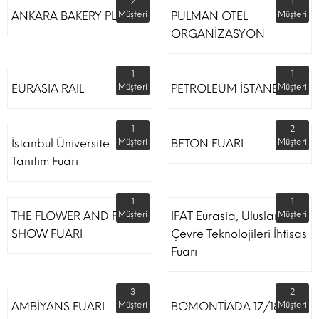
2
1
ANKARA BAKERY PLUS
Müşteri
PULMAN OTEL
Müşteri
ORGANİZASYON
1
1
EURASIA RAIL
Müşteri
PETROLEUM İSTANBUL
Müşteri
1
2
İstanbul Üniversite
Müşteri
BETON FUARI
Müşteri
Tanıtım Fuarı
1
1
THE FLOWER AND PLANT
Müşteri
IFAT Eurasia, Uluslararası
Müşteri
SHOW FUARI
Çevre Teknolojileri İhtisas
Fuarı
3
2
AMBİYANS FUARI
Müşteri
BOMONTİADA 17/18
Müşteri