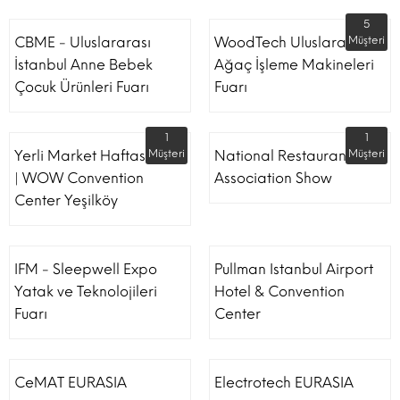
5
CBME - Uluslararası
WoodTech Uluslararası
Müşteri
İstanbul Anne Bebek
Ağaç İşleme Makineleri
Çocuk Ürünleri Fuarı
Fuarı
1
1
Yerli Market Haftası Fuarı
Müşteri
National Restaurant
Müşteri
| WOW Convention
Association Show
Center Yeşilköy
IFM - Sleepwell Expo
Pullman Istanbul Airport
Yatak ve Teknolojileri
Hotel & Convention
Fuarı
Center
CeMAT EURASIA
Electrotech EURASIA