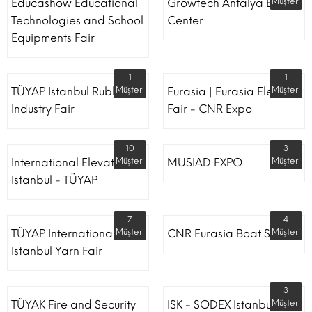
Educashow Educational
Growtech Antalya Expo
Müşteri
Technologies and School
Center
Equipments Fair
1
1
TÜYAP Istanbul Rubber
Müşteri
Eurasia | Eurasia Elevator
Müşteri
Industry Fair
Fair - CNR Expo
10
3
International Elevator
Müşteri
MUSIAD EXPO
Müşteri
Istanbul - TÜYAP
7
4
TÜYAP International
Müşteri
CNR Eurasia Boat Show
Müşteri
Istanbul Yarn Fair
3
TÜYAK Fire and Security
ISK - SODEX Istanbul
Müşteri