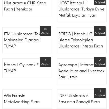
Uluslararası CNR Kitap
HOST İstanbul |
Müşteri
Fuarı | Yenikapı
Uluslararası Türkiye Ev ve
Mutfak Eşyaları Fuarı
14
8
ITM Uluslararası Tekstil
Müşteri
FOTEG | İstanbul Gıda
Müşteri
Makineleri Fuarları |
İşleme Teknolojileri
TÜYAP
Uluslararası İhtisas Fuarı
3
2
İstanbul Oyuncak Fuarı -
Müşteri
Agroexpo | International
Müşteri
TÜYAP
Agriculture and Livestock
Fair | Izmir
16
Win Eurasia
IDEF Uluslararası
Müşteri
Metalworking Fuarı
Savunma Sanayii Fuarı