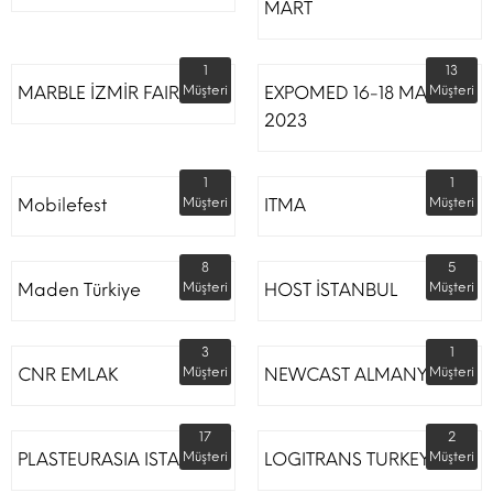
MART
1
13
MARBLE İZMİR FAIR
Müşteri
EXPOMED 16-18 MART
Müşteri
2023
1
1
Mobilefest
Müşteri
ITMA
Müşteri
8
5
Maden Türkiye
Müşteri
HOST İSTANBUL
Müşteri
3
1
CNR EMLAK
Müşteri
NEWCAST ALMANYA
Müşteri
17
2
PLASTEURASIA ISTANBUL
Müşteri
LOGITRANS TURKEY
Müşteri