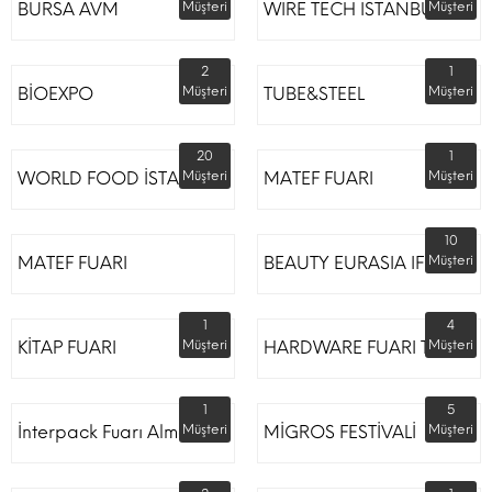
BURSA AVM
Müşteri
WIRE TECH ISTANBUL
Müşteri
2
1
BİOEXPO
Müşteri
TUBE&STEEL
Müşteri
20
1
WORLD FOOD İSTANBUL
Müşteri
MATEF FUARI
Müşteri
10
MATEF FUARI
BEAUTY EURASIA IFM
Müşteri
1
4
KİTAP FUARI
Müşteri
HARDWARE FUARI TÜYAP
Müşteri
1
5
İnterpack Fuarı Almanya
Müşteri
MİGROS FESTİVALİ
Müşteri