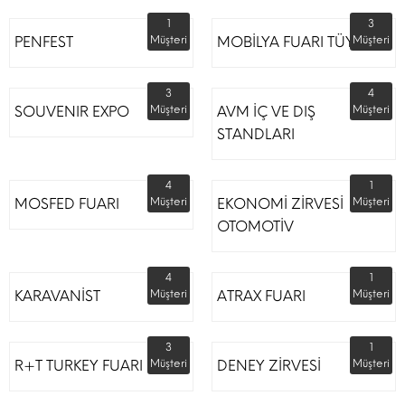
1
3
PENFEST
Müşteri
MOBİLYA FUARI TÜYAP
Müşteri
3
4
SOUVENIR EXPO
Müşteri
AVM İÇ VE DIŞ
Müşteri
STANDLARI
4
1
MOSFED FUARI
Müşteri
EKONOMİ ZİRVESİ
Müşteri
OTOMOTİV
4
1
KARAVANİST
Müşteri
ATRAX FUARI
Müşteri
3
1
R+T TURKEY FUARI
Müşteri
DENEY ZİRVESİ
Müşteri