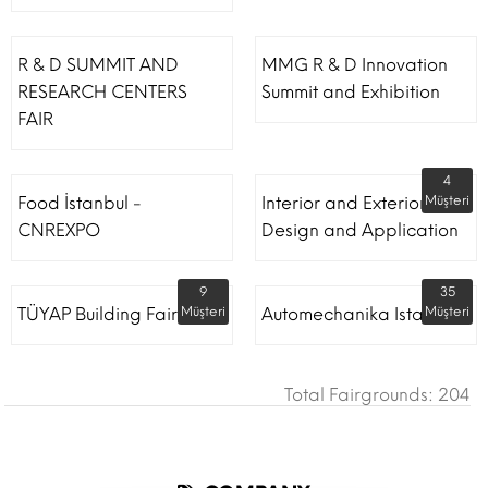
R & D SUMMIT AND
MMG R & D Innovation
RESEARCH CENTERS
Summit and Exhibition
FAIR
4
Food İstanbul -
Interior and Exterior
Müşteri
CNREXPO
Design and Application
9
35
TÜYAP Building Fair
Müşteri
Automechanika Istanbul
Müşteri
Total Fairgrounds: 204