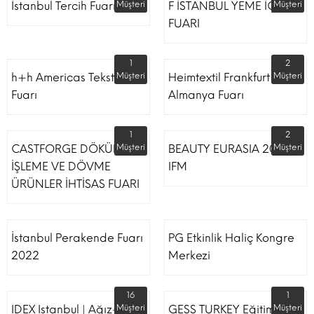
İstanbul Tercih Fuarı
Müşteri
F İSTANBUL YEME İÇME
Müşteri
FUARI
1
2
h+h Americas Tekstil
Müşteri
Heimtextil Frankfurt
Müşteri
Fuarı
Almanya Fuarı
1
2
CASTFORGE DÖKÜM,
Müşteri
BEAUTY EURASIA 2022
Müşteri
İŞLEME VE DÖVME
IFM
ÜRÜNLER İHTİSAS FUARI
İstanbul Perakende Fuarı
PG Etkinlik Haliç Kongre
2022
Merkezi
16
1
IDEX Istanbul | Ağız-Diş
Müşteri
GESS TURKEY Eğitim
Müşteri