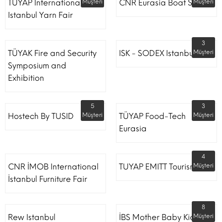
TÜYAP International
Müşteri
CNR Eurasia Boat Show
Müşteri
Istanbul Yarn Fair
3
TÜYAK Fire and Security
ISK - SODEX Istanbul
Müşteri
Symposium and
Exhibition
5
3
Hostech By TUSID
Müşteri
TÜYAP Food-Tech
Müşteri
Eurasia
4
CNR İMOB International
TUYAP EMITT Tourism Fair
Müşteri
İstanbul Furniture Fair
8
Rew Istanbul
İBS Mother Baby Kids
Müşteri