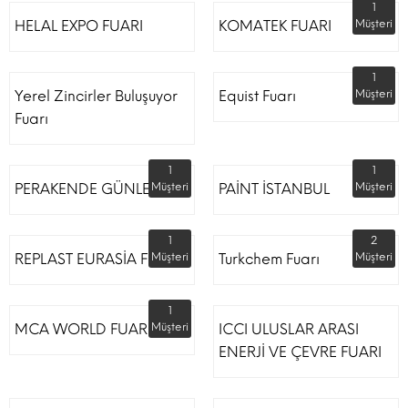
1
HELAL EXPO FUARI
KOMATEK FUARI
Müşteri
1
Yerel Zincirler Buluşuyor
Equist Fuarı
Müşteri
Fuarı
1
1
PERAKENDE GÜNLERİ
Müşteri
PAİNT İSTANBUL
Müşteri
1
2
REPLAST EURASİA FUARI
Müşteri
Turkchem Fuarı
Müşteri
1
MCA WORLD FUARI
Müşteri
ICCI ULUSLAR ARASI
ENERJİ VE ÇEVRE FUARI