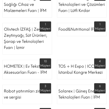
Sağlığı Cihaz ve
Teknolojileri ve Çözümleri
Malzemeleri Fuarı | İFM
Fuarı | Lütfi Kırdar
1
1
Olivtech İZFAŞ | Zeytin,
Müşteri
Food&Nutritional İFM
Müşteri
Zeytinyağı, Süt Ürünleri,
Şarap ve Teknolojileri
Fuarı | İzmir
10
4
HOMETEX | Ev Tekstili Ve
Müşteri
TOS + H Expo | ICC -
Müşteri
Aksesuarları Fuarı - İFM
İstanbul Kongre Merkezi
3
6
Robot yatırımları zirvesi
Müşteri
Solarex | Güneş Enerjisi &
Müşteri
ve sergisi
Teknolojileri Fuarı | İFM