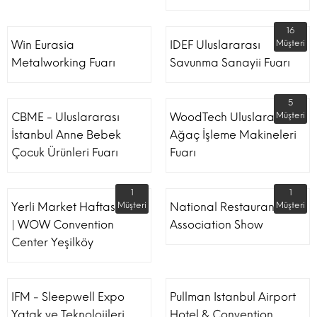
16
Win Eurasia
IDEF Uluslararası
Müşteri
Metalworking Fuarı
Savunma Sanayii Fuarı
5
CBME - Uluslararası
WoodTech Uluslararası
Müşteri
İstanbul Anne Bebek
Ağaç İşleme Makineleri
Çocuk Ürünleri Fuarı
Fuarı
1
1
Yerli Market Haftası Fuarı
Müşteri
National Restaurant
Müşteri
| WOW Convention
Association Show
Center Yeşilköy
IFM - Sleepwell Expo
Pullman Istanbul Airport
Yatak ve Teknolojileri
Hotel & Convention