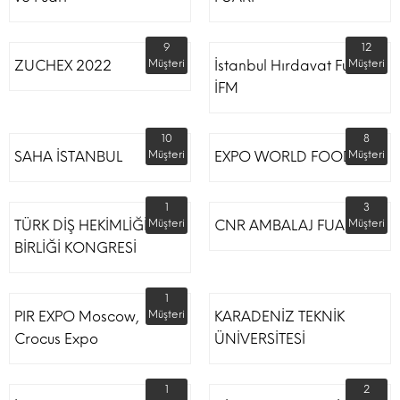
9
12
ZUCHEX 2022
Müşteri
İstanbul Hırdavat Fuarı
Müşteri
İFM
10
8
SAHA İSTANBUL
Müşteri
EXPO WORLD FOOD
Müşteri
1
3
TÜRK DİŞ HEKİMLİĞİ
Müşteri
CNR AMBALAJ FUARI
Müşteri
BİRLİĞİ KONGRESİ
1
PIR EXPO Moscow,
Müşteri
KARADENİZ TEKNİK
Crocus Expo
ÜNİVERSİTESİ
1
2