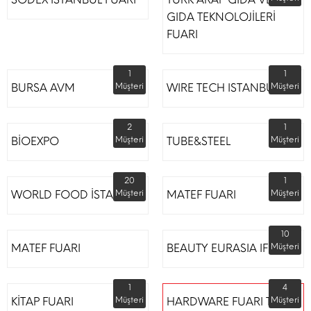
GIDA TEKNOLOJİLERİ
FUARI
1
1
BURSA AVM
Müşteri
WIRE TECH ISTANBUL
Müşteri
2
1
BİOEXPO
Müşteri
TUBE&STEEL
Müşteri
20
1
WORLD FOOD İSTANBUL
Müşteri
MATEF FUARI
Müşteri
10
MATEF FUARI
BEAUTY EURASIA IFM
Müşteri
1
4
KİTAP FUARI
Müşteri
HARDWARE FUARI TÜYAP
Müşteri