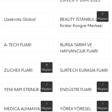
ZİRVESİ 17 EKİM 2023
7
Uzakrota Global
BEAUTY İSTANBUL Lütfi
Müşteri
Kırdar Kongre Merkezi
A-TECH FUARI
BURSA TARIM VE
HAYVANCILIK FUARI
9
ZUCHEX FUARI
Müşteri
SURTECH EURASİA FUARI
1
1
YENİ KAPI ETKİNLİK ALANI
Müşteri
ENDÜSTRİ FUARI
Müşteri
1
1
MEDİCA ALMANYA
Müşteri
YÖREX YÖRESEL
Müşteri