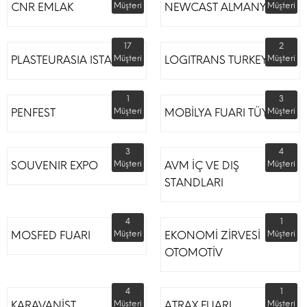
CNR EMLAK
Müşteri
NEWCAST ALMANYA
Müşteri
17
2
PLASTEURASIA ISTANBUL
Müşteri
LOGITRANS TURKEY
Müşteri
1
3
PENFEST
Müşteri
MOBİLYA FUARI TÜYAP
Müşteri
3
4
SOUVENIR EXPO
Müşteri
AVM İÇ VE DIŞ
Müşteri
STANDLARI
4
1
MOSFED FUARI
Müşteri
EKONOMİ ZİRVESİ
Müşteri
OTOMOTİV
4
1
KARAVANİST
Müşteri
ATRAX FUARI
Müşteri