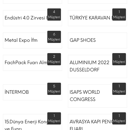
4
1
Endüstri 4.0 Zirvesi Fuarı
Müşteri
TÜRKİYE KARAVAN FUARI
Müşteri
6
Metal Expo İfm
Müşteri
GAP SHOES
2
1
FachPack Fuarı Almanya
Müşteri
ALUMINIUM 2022
Müşteri
DUSSELDORF
5
1
İNTERMOB
Müşteri
ISAPS WORLD
Müşteri
CONGRESS
1
1
15.Dünya Enerji Kongresi
Müşteri
AVRASYA KAPI PENCERE
Müşteri
ve Fuarı
FUARI