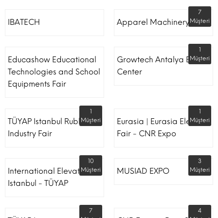
7
IBATECH
Apparel Machinery Fair
Müşteri
1
Educashow Educational
Growtech Antalya Expo
Müşteri
Technologies and School
Center
Equipments Fair
1
1
TÜYAP Istanbul Rubber
Müşteri
Eurasia | Eurasia Elevator
Müşteri
Industry Fair
Fair - CNR Expo
10
3
International Elevator
Müşteri
MUSIAD EXPO
Müşteri
Istanbul - TÜYAP
7
4