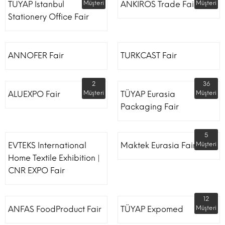
TUYAP Istanbul
Müşteri
ANKIROS Trade Fairs
Müşteri
Stationery Office Fair
ANNOFER Fair
TURKCAST Fair
2
36
ALUEXPO Fair
Müşteri
TÜYAP Eurasia
Müşteri
Packaging Fair
5
EVTEKS International
Maktek Eurasia Fair
Müşteri
Home Textile Exhibition |
CNR EXPO Fair
12
ANFAS FoodProduct Fair
TÜYAP Expomed
Müşteri