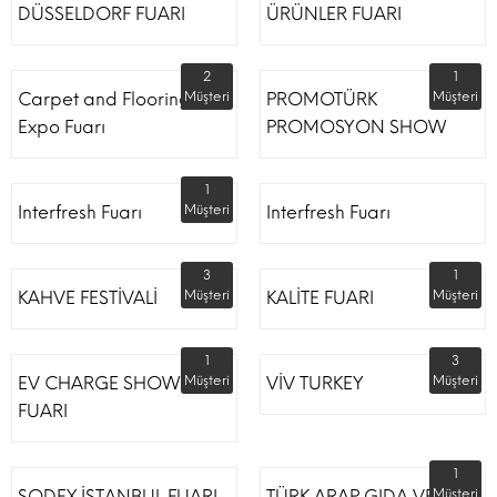
DÜSSELDORF FUARI
ÜRÜNLER FUARI
2
1
Carpet and Flooring
Müşteri
PROMOTÜRK
Müşteri
Expo Fuarı
PROMOSYON SHOW
1
Interfresh Fuarı
Müşteri
Interfresh Fuarı
3
1
KAHVE FESTİVALİ
Müşteri
KALİTE FUARI
Müşteri
1
3
EV CHARGE SHOW
Müşteri
VİV TURKEY
Müşteri
FUARI
1
SODEX İSTANBUL FUARI
TÜRK ARAP GIDA VE
Müşteri