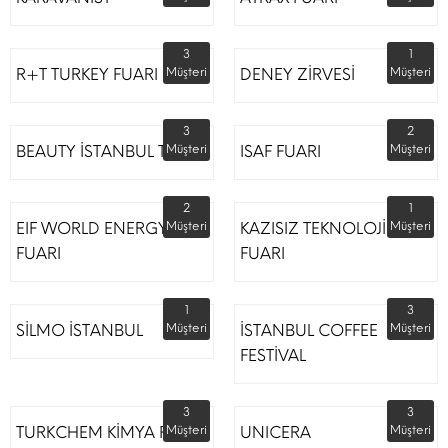
3
1
R+T TURKEY FUARI
Müşteri
DENEY ZİRVESİ
Müşteri
3
2
BEAUTY İSTANBUL TÜYAP
Müşteri
ISAF FUARI
Müşteri
2
1
EIF WORLD ENERGY
Müşteri
KAZISIZ TEKNOLOJİLER
Müşteri
FUARI
FUARI
1
3
SİLMO İSTANBUL
Müşteri
İSTANBUL COFFEE
Müşteri
FESTİVAL
3
3
TURKCHEM KİMYA FUARI
Müşteri
UNICERA
Müşteri