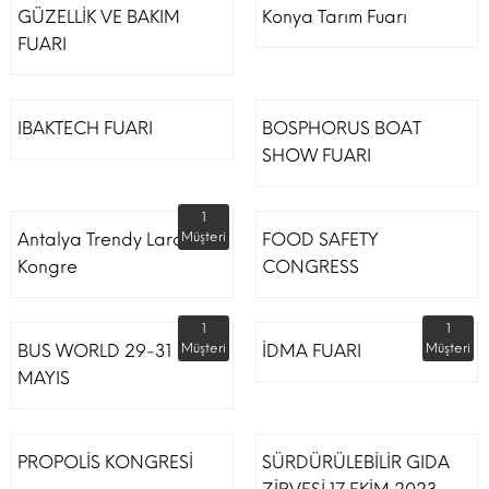
GÜZELLİK VE BAKIM
Konya Tarım Fuarı
FUARI
IBAKTECH FUARI
BOSPHORUS BOAT
SHOW FUARI
1
Antalya Trendy Lara Otel
Müşteri
FOOD SAFETY
Kongre
CONGRESS
1
1
BUS WORLD 29-31
Müşteri
İDMA FUARI
Müşteri
MAYIS
PROPOLİS KONGRESİ
SÜRDÜRÜLEBİLİR GIDA