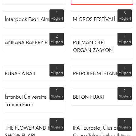
1
5
İnterpack Fuarı Almanya
Müşteri
MİGROS FESTİVALİ
Müşteri
2
1
ANKARA BAKERY PLUS
Müşteri
PULMAN OTEL
Müşteri
ORGANİZASYON
1
1
EURASIA RAIL
Müşteri
PETROLEUM İSTANBUL
Müşteri
1
2
İstanbul Üniversite
Müşteri
BETON FUARI
Müşteri
Tanıtım Fuarı
1
1
THE FLOWER AND PLANT
Müşteri
IFAT Eurasia, Uluslararası
Müşteri
SHOW FUARI
Çevre Teknolojileri İhtisas