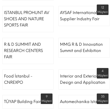
12
ISTANBUL PROHUNT AV
AYSAF International Shoe
Müşteri
SHOES AND NATURE
Supplier Industry Fair
SPORTS FAIR
R & D SUMMIT AND
MMG R & D Innovation
RESEARCH CENTERS
Summit and Exhibition
FAIR
4
Food İstanbul -
Interior and Exterior
Müşteri
CNREXPO
Design and Application
9
35
TÜYAP Building Fair
Müşteri
Automechanika Istanbul
Müşteri