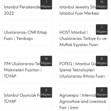
1
13
İstanbul Perakende Fuarı
Müşteri
Istanbul Jewelry Show |
Müşteri
2022
İstanbul Fuar Merkezi
1
Uluslararası CNR Kitap
HOST İstanbul |
Müşteri
Fuarı | Yenikapı
Uluslararası Türkiye Ev ve
Mutfak Eşyaları Fuarı
14
8
ITM Uluslararası Tekstil
Müşteri
FOTEG | İstanbul Gıda
Müşteri
Makineleri Fuarları |
İşleme Teknolojileri
TÜYAP
Uluslararası İhtisas Fuarı
3
2
İstanbul Oyuncak Fuarı -
Müşteri
Agroexpo | International
Müşteri
TÜYAP
Agriculture and Livestock
Fair | Izmir