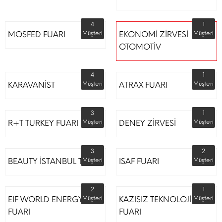
4
1
MOSFED FUARI
Müşteri
EKONOMİ ZİRVESİ
Müşteri
OTOMOTİV
4
1
KARAVANİST
Müşteri
ATRAX FUARI
Müşteri
3
1
R+T TURKEY FUARI
Müşteri
DENEY ZİRVESİ
Müşteri
3
2
BEAUTY İSTANBUL TÜYAP
Müşteri
ISAF FUARI
Müşteri
2
1
EIF WORLD ENERGY
Müşteri
KAZISIZ TEKNOLOJİLER
Müşteri
FUARI
FUARI