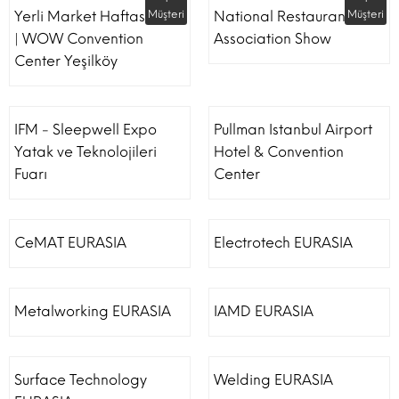
Yerli Market Haftası Fuarı
Müşteri
National Restaurant
Müşteri
| WOW Convention
Association Show
Center Yeşilköy
IFM - Sleepwell Expo
Pullman Istanbul Airport
Yatak ve Teknolojileri
Hotel & Convention
Fuarı
Center
CeMAT EURASIA
Electrotech EURASIA
Metalworking EURASIA
IAMD EURASIA
Surface Technology
Welding EURASIA