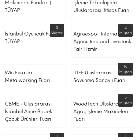
Makineleri Fuarları |
İşleme Teknolojileri
TÜYAP
Uluslararası İhtisas Fuarı
3
2
İstanbul Oyuncak Fuarı -
Müşteri
Agroexpo | International
Müşteri
TÜYAP
Agriculture and Livestock
Fair | Izmir
16
Win Eurasia
IDEF Uluslararası
Müşteri
Metalworking Fuarı
Savunma Sanayii Fuarı
5
CBME - Uluslararası
WoodTech Uluslararası
Müşteri
İstanbul Anne Bebek
Ağaç İşleme Makineleri
Çocuk Ürünleri Fuarı
Fuarı
1
1