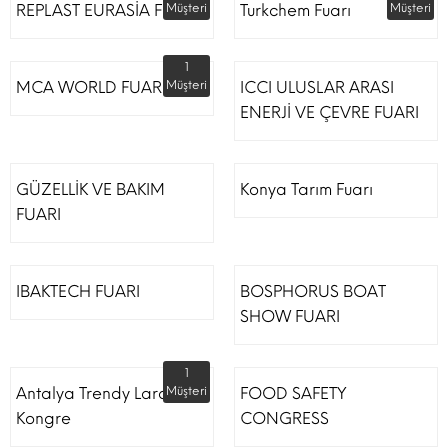
REPLAST EURASİA FUARI
Müşteri
Turkchem Fuarı
Müşteri
1
MCA WORLD FUARI
Müşteri
ICCI ULUSLAR ARASI
ENERJİ VE ÇEVRE FUARI
GÜZELLİK VE BAKIM
Konya Tarım Fuarı
FUARI
IBAKTECH FUARI
BOSPHORUS BOAT
SHOW FUARI
1
Antalya Trendy Lara Otel
Müşteri
FOOD SAFETY
Kongre
CONGRESS