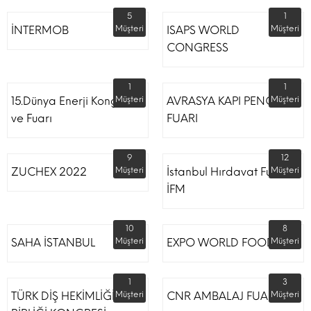
5
1
İNTERMOB
Müşteri
ISAPS WORLD
Müşteri
CONGRESS
1
1
15.Dünya Enerji Kongresi
Müşteri
AVRASYA KAPI PENCERE
Müşteri
ve Fuarı
FUARI
9
12
ZUCHEX 2022
Müşteri
İstanbul Hırdavat Fuarı
Müşteri
İFM
10
8
SAHA İSTANBUL
Müşteri
EXPO WORLD FOOD
Müşteri
1
3
TÜRK DİŞ HEKİMLİĞİ
Müşteri
CNR AMBALAJ FUARI
Müşteri