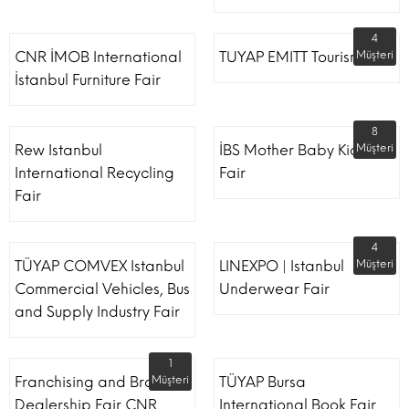
4
CNR İMOB International
TUYAP EMITT Tourism Fair
Müşteri
İstanbul Furniture Fair
8
Rew Istanbul
İBS Mother Baby Kids
Müşteri
International Recycling
Fair
Fair
4
TÜYAP COMVEX Istanbul
LINEXPO | Istanbul
Müşteri
Commercial Vehicles, Bus
Underwear Fair
and Supply Industry Fair
1
Franchising and Brand
Müşteri
TÜYAP Bursa
Dealership Fair CNR
International Book Fair