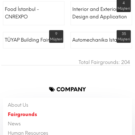
4
Food İstanbul -
Interior and Exterior
Müşteri
CNREXPO
Design and Application
9
35
TÜYAP Building Fair
Müşteri
Automechanika Istanbul
Müşteri
Total Fairgrounds: 204
COMPANY
About Us
Fairgrounds
News
Human Resources