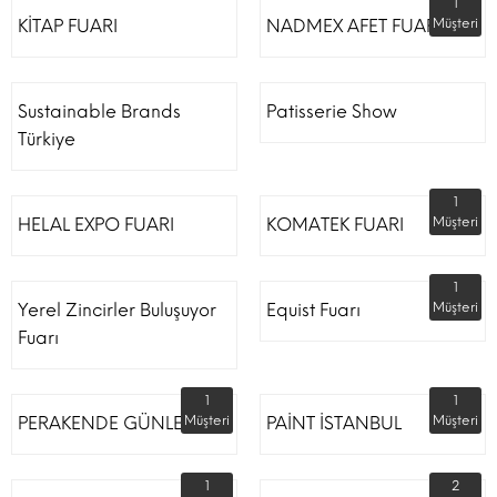
1
KİTAP FUARI
NADMEX AFET FUARI
Müşteri
Sustainable Brands
Patisserie Show
Türkiye
1
HELAL EXPO FUARI
KOMATEK FUARI
Müşteri
1
Yerel Zincirler Buluşuyor
Equist Fuarı
Müşteri
Fuarı
1
1
PERAKENDE GÜNLERİ
Müşteri
PAİNT İSTANBUL
Müşteri
1
2