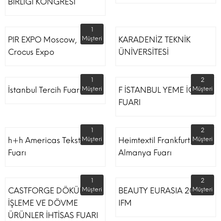
BİRLİĞİ KONGRESİ
1
PIR EXPO Moscow,
Müşteri
KARADENİZ TEKNİK
Crocus Expo
ÜNİVERSİTESİ
1
2
İstanbul Tercih Fuarı
Müşteri
F İSTANBUL YEME İÇME
Müşteri
FUARI
1
2
h+h Americas Tekstil
Müşteri
Heimtextil Frankfurt
Müşteri
Fuarı
Almanya Fuarı
1
2
CASTFORGE DÖKÜM,
Müşteri
BEAUTY EURASIA 2022
Müşteri
İŞLEME VE DÖVME
IFM
ÜRÜNLER İHTİSAS FUARI