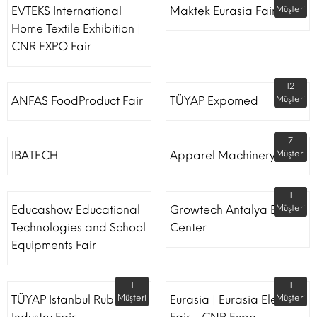
EVTEKS International
Maktek Eurasia Fair
Müşteri
Home Textile Exhibition |
CNR EXPO Fair
12
ANFAS FoodProduct Fair
TÜYAP Expomed
Müşteri
7
IBATECH
Apparel Machinery Fair
Müşteri
1
Educashow Educational
Growtech Antalya Expo
Müşteri
Technologies and School
Center
Equipments Fair
1
1
TÜYAP Istanbul Rubber
Müşteri
Eurasia | Eurasia Elevator
Müşteri