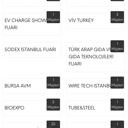
1
3
EV CHARGE SHOW
Müşteri
VİV TURKEY
Müşteri
FUARI
1
SODEX İSTANBUL FUARI
TÜRK ARAP GIDA VE
Müşteri
GIDA TEKNOLOJİLERİ
FUARI
1
1
BURSA AVM
Müşteri
WIRE TECH ISTANBUL
Müşteri
2
1
BİOEXPO
Müşteri
TUBE&STEEL
Müşteri
20
1