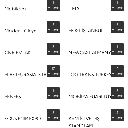
1
1
Mobilefest
Müşteri
ITMA
Müşteri
8
5
Maden Türkiye
Müşteri
HOST İSTANBUL
Müşteri
3
1
CNR EMLAK
Müşteri
NEWCAST ALMANYA
Müşteri
17
2
PLASTEURASIA ISTANBUL
Müşteri
LOGITRANS TURKEY
Müşteri
1
3
PENFEST
Müşteri
MOBİLYA FUARI TÜYAP
Müşteri
3
4
SOUVENIR EXPO
Müşteri
AVM İÇ VE DIŞ
Müşteri
STANDLARI