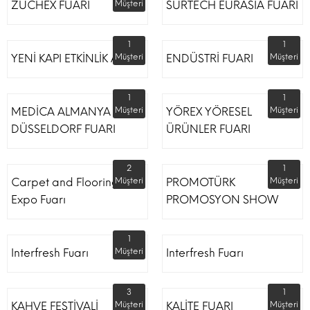
ZUCHEX FUARI
Müşteri
SURTECH EURASİA FUARI
1
1
YENİ KAPI ETKİNLİK ALANI
Müşteri
ENDÜSTRİ FUARI
Müşteri
1
1
MEDİCA ALMANYA
Müşteri
YÖREX YÖRESEL
Müşteri
DÜSSELDORF FUARI
ÜRÜNLER FUARI
2
1
Carpet and Flooring
Müşteri
PROMOTÜRK
Müşteri
Expo Fuarı
PROMOSYON SHOW
1
Interfresh Fuarı
Müşteri
Interfresh Fuarı
3
1
KAHVE FESTİVALİ
Müşteri
KALİTE FUARI
Müşteri