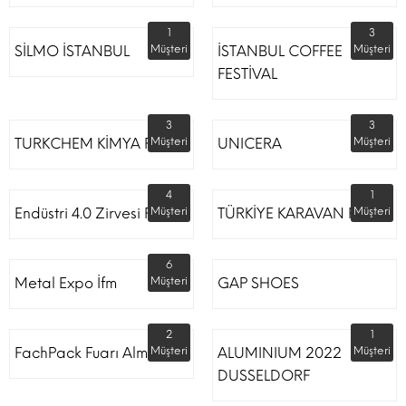
1
3
SİLMO İSTANBUL
Müşteri
İSTANBUL COFFEE
Müşteri
FESTİVAL
3
3
TURKCHEM KİMYA FUARI
Müşteri
UNICERA
Müşteri
4
1
Endüstri 4.0 Zirvesi Fuarı
Müşteri
TÜRKİYE KARAVAN FUARI
Müşteri
6
Metal Expo İfm
Müşteri
GAP SHOES
2
1
FachPack Fuarı Almanya
Müşteri
ALUMINIUM 2022
Müşteri
DUSSELDORF