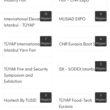
Industry Fair
Fair - CNR Expo
10
3
International Elevator
Müşteri
MUSIAD EXPO
Müşteri
Istanbul - TÜYAP
7
4
TÜYAP International
Müşteri
CNR Eurasia Boat Show
Müşteri
Istanbul Yarn Fair
3
TÜYAK Fire and Security
ISK - SODEX Istanbul
Müşteri
Symposium and
Exhibition
5
3
Hostech By TUSID
Müşteri
TÜYAP Food-Tech
Müşteri
Eurasia