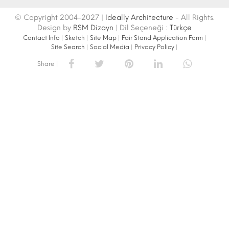
© Copyright 2004-2027 |
Ideally Architecture
- All Rights.
Design by
RSM Dizayn
| Dil Seçeneği :
Türkçe
Contact Info
|
Sketch
|
Site Map
|
Fair Stand Application Form
|
Site Search
|
Social Media
|
Privacy Policy
|
Share |