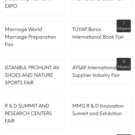
EXPO
7
Marriage World
TÜYAP Bursa
Müşteri
Marriage Preparation
International Book Fair
Fair
12
ISTANBUL PROHUNT AV
AYSAF International Shoe
Müşteri
SHOES AND NATURE
Supplier Industry Fair
SPORTS FAIR
R & D SUMMIT AND
MMG R & D Innovation
RESEARCH CENTERS
Summit and Exhibition
FAIR