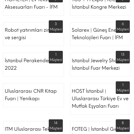
Aksesuarları Fuarı - İFM
İstanbul Kongre Merkezi
3
6
Robot yatırımları zirvesi
Müşteri
Solarex | Güneş Enerjisi &
Müşteri
ve sergisi
Teknolojileri Fuarı | İFM
1
13
İstanbul Perakende Fuarı
Müşteri
Istanbul Jewelry Show |
Müşteri
2022
İstanbul Fuar Merkezi
1
Uluslararası CNR Kitap
HOST İstanbul |
Müşteri
Fuarı | Yenikapı
Uluslararası Türkiye Ev ve
Mutfak Eşyaları Fuarı
14
8
ITM Uluslararası Tekstil
Müşteri
FOTEG | İstanbul Gıda
Müşteri