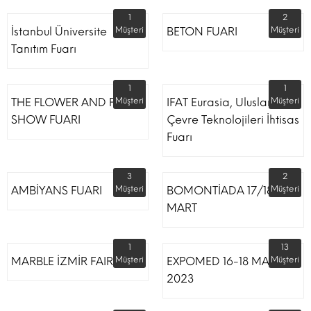
1
2
İstanbul Üniversite
Müşteri
BETON FUARI
Müşteri
Tanıtım Fuarı
1
1
THE FLOWER AND PLANT
Müşteri
IFAT Eurasia, Uluslararası
Müşteri
SHOW FUARI
Çevre Teknolojileri İhtisas
Fuarı
3
2
AMBİYANS FUARI
Müşteri
BOMONTİADA 17/18
Müşteri
MART
1
13
MARBLE İZMİR FAIR
Müşteri
EXPOMED 16-18 MART
Müşteri
2023