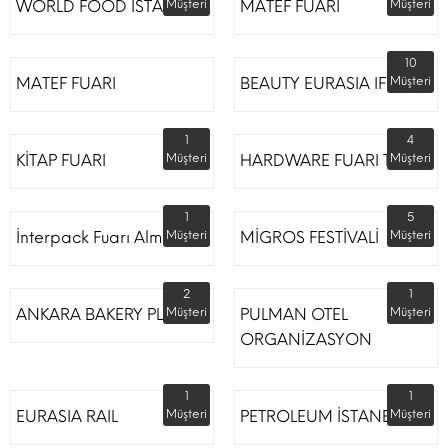
WORLD FOOD İSTANBUL
Müşteri
MATEF FUARI
Müşteri
10
MATEF FUARI
BEAUTY EURASIA IFM
Müşteri
1
4
KİTAP FUARI
Müşteri
HARDWARE FUARI TÜYAP
Müşteri
1
5
İnterpack Fuarı Almanya
Müşteri
MİGROS FESTİVALİ
Müşteri
2
1
ANKARA BAKERY PLUS
Müşteri
PULMAN OTEL
Müşteri
ORGANİZASYON
1
1
EURASIA RAIL
Müşteri
PETROLEUM İSTANBUL
Müşteri