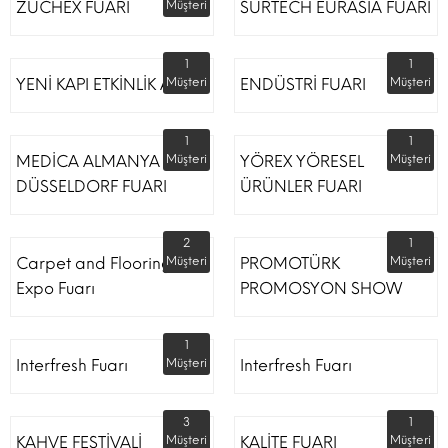
ZUCHEX FUARI
Müşteri
SURTECH EURASİA FUARI
1
1
YENİ KAPI ETKİNLİK ALANI
Müşteri
ENDÜSTRİ FUARI
Müşteri
1
1
MEDİCA ALMANYA
Müşteri
YÖREX YÖRESEL
Müşteri
DÜSSELDORF FUARI
ÜRÜNLER FUARI
2
1
Carpet and Flooring
Müşteri
PROMOTÜRK
Müşteri
Expo Fuarı
PROMOSYON SHOW
1
Interfresh Fuarı
Müşteri
Interfresh Fuarı
3
1
KAHVE FESTİVALİ
Müşteri
KALİTE FUARI
Müşteri