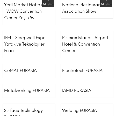
Yerli Market Haftası Fuarı
Müşteri
National Restaurant
Müşteri
| WOW Convention
Association Show
Center Yeşilköy
IFM - Sleepwell Expo
Pullman Istanbul Airport
Yatak ve Teknolojileri
Hotel & Convention
Fuarı
Center
CeMAT EURASIA
Electrotech EURASIA
Metalworking EURASIA
IAMD EURASIA
Surface Technology
Welding EURASIA