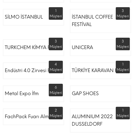
1
3
SİLMO İSTANBUL
Müşteri
İSTANBUL COFFEE
Müşteri
FESTİVAL
3
3
TURKCHEM KİMYA FUARI
Müşteri
UNICERA
Müşteri
4
1
Endüstri 4.0 Zirvesi Fuarı
Müşteri
TÜRKİYE KARAVAN FUARI
Müşteri
6
Metal Expo İfm
Müşteri
GAP SHOES
2
1
FachPack Fuarı Almanya
Müşteri
ALUMINIUM 2022
Müşteri
DUSSELDORF