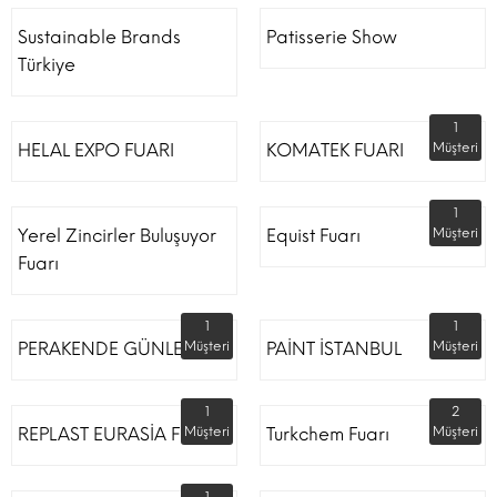
Sustainable Brands
Patisserie Show
Türkiye
1
HELAL EXPO FUARI
KOMATEK FUARI
Müşteri
1
Yerel Zincirler Buluşuyor
Equist Fuarı
Müşteri
Fuarı
1
1
PERAKENDE GÜNLERİ
Müşteri
PAİNT İSTANBUL
Müşteri
1
2
REPLAST EURASİA FUARI
Müşteri
Turkchem Fuarı
Müşteri