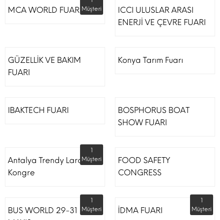
1
MCA WORLD FUARI
Müşteri
ICCI ULUSLAR ARASI
ENERJİ VE ÇEVRE FUARI
GÜZELLİK VE BAKIM
Konya Tarım Fuarı
FUARI
IBAKTECH FUARI
BOSPHORUS BOAT
SHOW FUARI
1
Antalya Trendy Lara Otel
Müşteri
FOOD SAFETY
Kongre
CONGRESS
1
1
BUS WORLD 29-31
Müşteri
İDMA FUARI
Müşteri