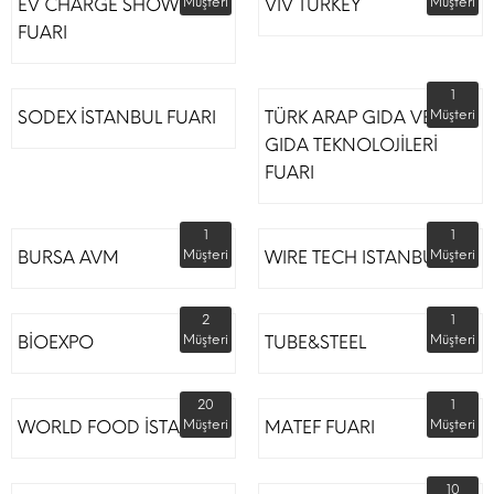
EV CHARGE SHOW
Müşteri
VİV TURKEY
Müşteri
FUARI
1
SODEX İSTANBUL FUARI
TÜRK ARAP GIDA VE
Müşteri
GIDA TEKNOLOJİLERİ
FUARI
1
1
BURSA AVM
Müşteri
WIRE TECH ISTANBUL
Müşteri
2
1
BİOEXPO
Müşteri
TUBE&STEEL
Müşteri
20
1
WORLD FOOD İSTANBUL
Müşteri
MATEF FUARI
Müşteri
10