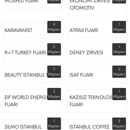
MOSFED FUARI
Müşteri
EKONOMİ ZİRVESİ
Müşteri
OTOMOTİV
4
1
KARAVANİST
Müşteri
ATRAX FUARI
Müşteri
3
1
R+T TURKEY FUARI
Müşteri
DENEY ZİRVESİ
Müşteri
3
2
BEAUTY İSTANBUL TÜYAP
Müşteri
ISAF FUARI
Müşteri
2
1
EIF WORLD ENERGY
Müşteri
KAZISIZ TEKNOLOJİLER
Müşteri
FUARI
FUARI
1
3
SİLMO İSTANBUL
Müşteri
İSTANBUL COFFEE
Müşteri