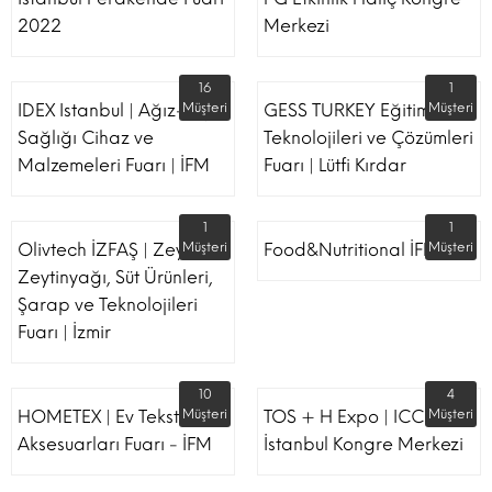
2022
Merkezi
16
1
IDEX Istanbul | Ağız-Diş
Müşteri
GESS TURKEY Eğitim
Müşteri
Sağlığı Cihaz ve
Teknolojileri ve Çözümleri
Malzemeleri Fuarı | İFM
Fuarı | Lütfi Kırdar
1
1
Olivtech İZFAŞ | Zeytin,
Müşteri
Food&Nutritional İFM
Müşteri
Zeytinyağı, Süt Ürünleri,
Şarap ve Teknolojileri
Fuarı | İzmir
10
4
HOMETEX | Ev Tekstili Ve
Müşteri
TOS + H Expo | ICC -
Müşteri
Aksesuarları Fuarı - İFM
İstanbul Kongre Merkezi