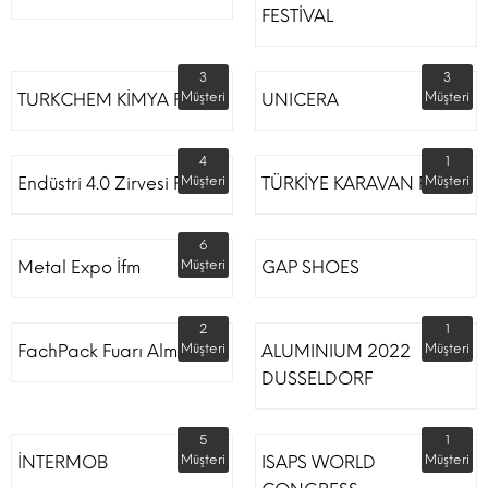
FESTİVAL
3
3
TURKCHEM KİMYA FUARI
Müşteri
UNICERA
Müşteri
4
1
Endüstri 4.0 Zirvesi Fuarı
Müşteri
TÜRKİYE KARAVAN FUARI
Müşteri
6
Metal Expo İfm
Müşteri
GAP SHOES
2
1
FachPack Fuarı Almanya
Müşteri
ALUMINIUM 2022
Müşteri
DUSSELDORF
5
1
İNTERMOB
Müşteri
ISAPS WORLD
Müşteri