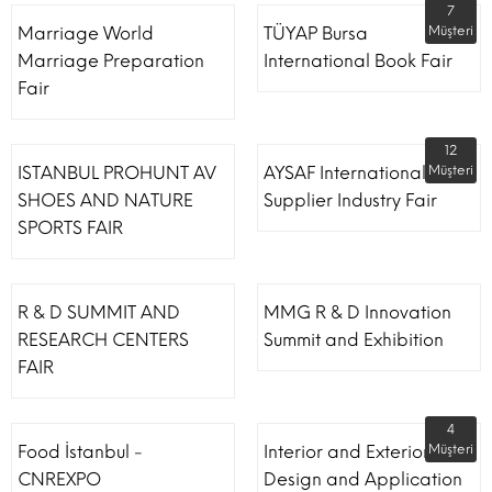
7
Marriage World
TÜYAP Bursa
Müşteri
Marriage Preparation
International Book Fair
Fair
12
ISTANBUL PROHUNT AV
AYSAF International Shoe
Müşteri
SHOES AND NATURE
Supplier Industry Fair
SPORTS FAIR
R & D SUMMIT AND
MMG R & D Innovation
RESEARCH CENTERS
Summit and Exhibition
FAIR
4
Food İstanbul -
Interior and Exterior
Müşteri
CNREXPO
Design and Application