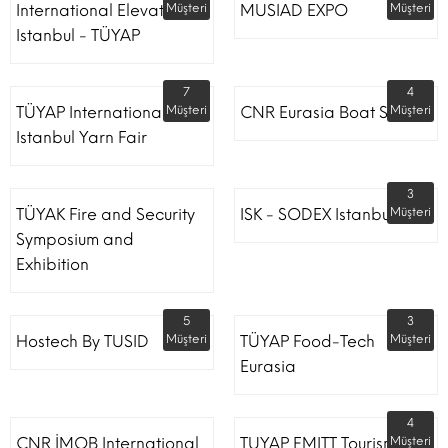
International Elevator
Müşteri
MUSIAD EXPO
Müşteri
Istanbul - TÜYAP
7
4
TÜYAP International
Müşteri
CNR Eurasia Boat Show
Müşteri
Istanbul Yarn Fair
3
TÜYAK Fire and Security
ISK - SODEX Istanbul
Müşteri
Symposium and
Exhibition
5
3
Hostech By TUSID
Müşteri
TÜYAP Food-Tech
Müşteri
Eurasia
4
CNR İMOB International
TUYAP EMITT Tourism Fair
Müşteri