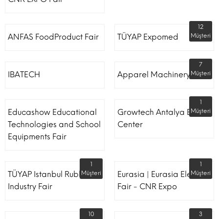
12
ANFAS FoodProduct Fair
TÜYAP Expomed
Müşteri
7
IBATECH
Apparel Machinery Fair
Müşteri
1
Educashow Educational
Growtech Antalya Expo
Müşteri
Technologies and School
Center
Equipments Fair
1
1
TÜYAP Istanbul Rubber
Müşteri
Eurasia | Eurasia Elevator
Müşteri
Industry Fair
Fair - CNR Expo
10
3