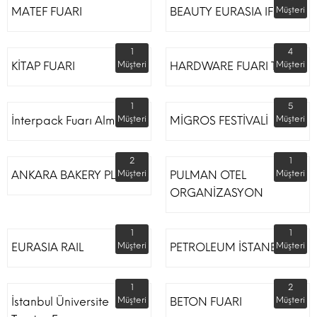
MATEF FUARI
BEAUTY EURASIA IFM
Müşteri
1
4
KİTAP FUARI
Müşteri
HARDWARE FUARI TÜYAP
Müşteri
1
5
İnterpack Fuarı Almanya
Müşteri
MİGROS FESTİVALİ
Müşteri
2
1
ANKARA BAKERY PLUS
Müşteri
PULMAN OTEL
Müşteri
ORGANİZASYON
1
1
EURASIA RAIL
Müşteri
PETROLEUM İSTANBUL
Müşteri
1
2
İstanbul Üniversite
Müşteri
BETON FUARI
Müşteri