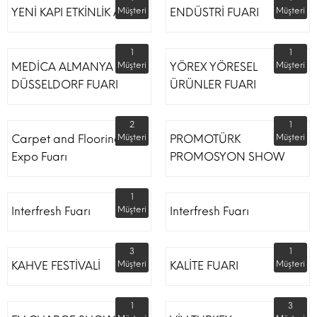
YENİ KAPI ETKİNLİK ALANI
Müşteri
ENDÜSTRİ FUARI
Müşteri
1
1
MEDİCA ALMANYA
Müşteri
YÖREX YÖRESEL
Müşteri
DÜSSELDORF FUARI
ÜRÜNLER FUARI
2
1
Carpet and Flooring
Müşteri
PROMOTÜRK
Müşteri
Expo Fuarı
PROMOSYON SHOW
1
Interfresh Fuarı
Müşteri
Interfresh Fuarı
3
1
KAHVE FESTİVALİ
Müşteri
KALİTE FUARI
Müşteri
1
3