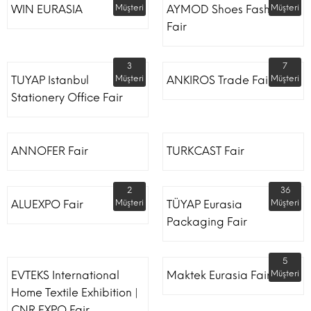
WIN EURASIA
Müşteri
AYMOD Shoes Fashion
Müşteri
Fair
3
7
TUYAP Istanbul
Müşteri
ANKIROS Trade Fairs
Müşteri
Stationery Office Fair
ANNOFER Fair
TURKCAST Fair
2
36
ALUEXPO Fair
Müşteri
TÜYAP Eurasia
Müşteri
Packaging Fair
5
EVTEKS International
Maktek Eurasia Fair
Müşteri
Home Textile Exhibition |
CNR EXPO Fair