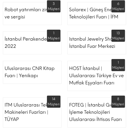
3
6
Robot yatırımları zirvesi
Müşteri
Solarex | Güneş Enerjisi &
Müşteri
ve sergisi
Teknolojileri Fuarı | İFM
1
13
İstanbul Perakende Fuarı
Müşteri
Istanbul Jewelry Show |
Müşteri
2022
İstanbul Fuar Merkezi
1
Uluslararası CNR Kitap
HOST İstanbul |
Müşteri
Fuarı | Yenikapı
Uluslararası Türkiye Ev ve
Mutfak Eşyaları Fuarı
14
8
ITM Uluslararası Tekstil
Müşteri
FOTEG | İstanbul Gıda
Müşteri
Makineleri Fuarları |
İşleme Teknolojileri
TÜYAP
Uluslararası İhtisas Fuarı