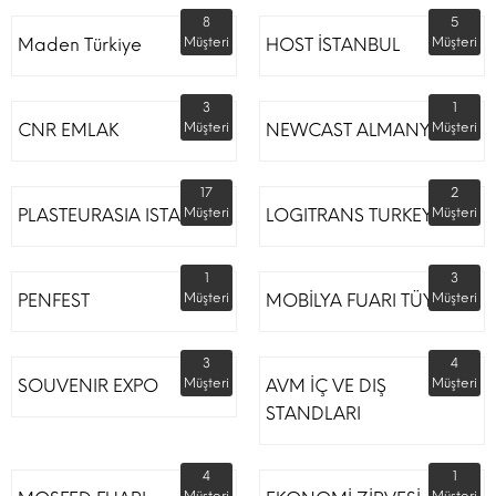
8
5
Maden Türkiye
Müşteri
HOST İSTANBUL
Müşteri
3
1
CNR EMLAK
Müşteri
NEWCAST ALMANYA
Müşteri
17
2
PLASTEURASIA ISTANBUL
Müşteri
LOGITRANS TURKEY
Müşteri
1
3
PENFEST
Müşteri
MOBİLYA FUARI TÜYAP
Müşteri
3
4
SOUVENIR EXPO
Müşteri
AVM İÇ VE DIŞ
Müşteri
STANDLARI
4
1