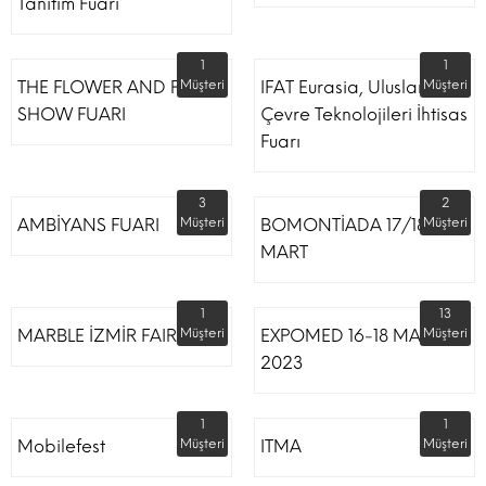
Tanıtım Fuarı
1
1
THE FLOWER AND PLANT
Müşteri
IFAT Eurasia, Uluslararası
Müşteri
SHOW FUARI
Çevre Teknolojileri İhtisas
Fuarı
3
2
AMBİYANS FUARI
Müşteri
BOMONTİADA 17/18
Müşteri
MART
1
13
MARBLE İZMİR FAIR
Müşteri
EXPOMED 16-18 MART
Müşteri
2023
1
1
Mobilefest
Müşteri
ITMA
Müşteri