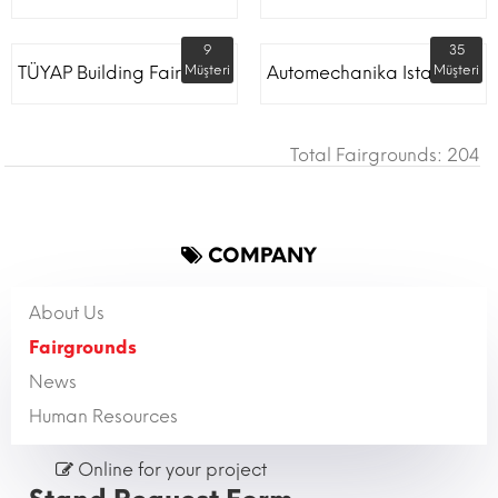
9
35
TÜYAP Building Fair
Müşteri
Automechanika Istanbul
Müşteri
Total Fairgrounds: 204
COMPANY
About Us
Fairgrounds
News
Human Resources
Online for your project