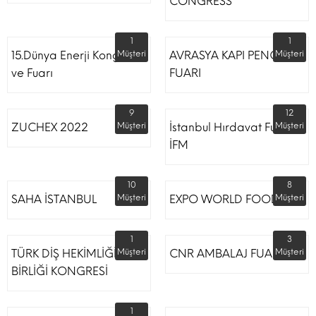
CONGRESS
1
1
15.Dünya Enerji Kongresi
Müşteri
AVRASYA KAPI PENCERE
Müşteri
ve Fuarı
FUARI
9
12
ZUCHEX 2022
Müşteri
İstanbul Hırdavat Fuarı
Müşteri
İFM
10
8
SAHA İSTANBUL
Müşteri
EXPO WORLD FOOD
Müşteri
1
3
TÜRK DİŞ HEKİMLİĞİ
Müşteri
CNR AMBALAJ FUARI
Müşteri
BİRLİĞİ KONGRESİ
1