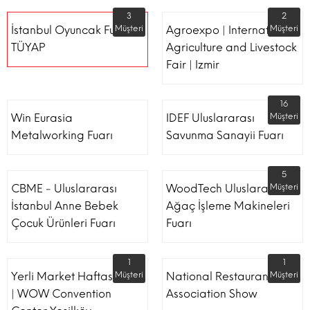
3
2
İstanbul Oyuncak Fuarı -
Müşteri
Agroexpo | International
Müşteri
TÜYAP
Agriculture and Livestock
Fair | Izmir
16
Win Eurasia
IDEF Uluslararası
Müşteri
Metalworking Fuarı
Savunma Sanayii Fuarı
5
CBME - Uluslararası
WoodTech Uluslararası
Müşteri
İstanbul Anne Bebek
Ağaç İşleme Makineleri
Çocuk Ürünleri Fuarı
Fuarı
1
1
Yerli Market Haftası Fuarı
Müşteri
National Restaurant
Müşteri
| WOW Convention
Association Show