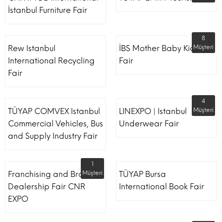
İstanbul Furniture Fair
8
Rew Istanbul
İBS Mother Baby Kids
Müşteri
International Recycling
Fair
Fair
4
TÜYAP COMVEX Istanbul
LINEXPO | Istanbul
Müşteri
Commercial Vehicles, Bus
Underwear Fair
and Supply Industry Fair
1
Franchising and Brand
Müşteri
TÜYAP Bursa
Dealership Fair CNR
International Book Fair
EXPO