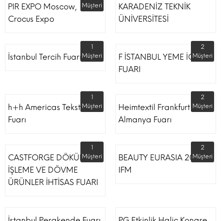
PIR EXPO Moscow,
Müşteri
KARADENİZ TEKNİK
Crocus Expo
ÜNİVERSİTESİ
1
2
İstanbul Tercih Fuarı
Müşteri
F İSTANBUL YEME İÇME
Müşteri
FUARI
1
2
h+h Americas Tekstil
Müşteri
Heimtextil Frankfurt
Müşteri
Fuarı
Almanya Fuarı
1
2
CASTFORGE DÖKÜM,
Müşteri
BEAUTY EURASIA 2022
Müşteri
İŞLEME VE DÖVME
IFM
ÜRÜNLER İHTİSAS FUARI
İstanbul Perakende Fuarı
PG Etkinlik Haliç Kongre