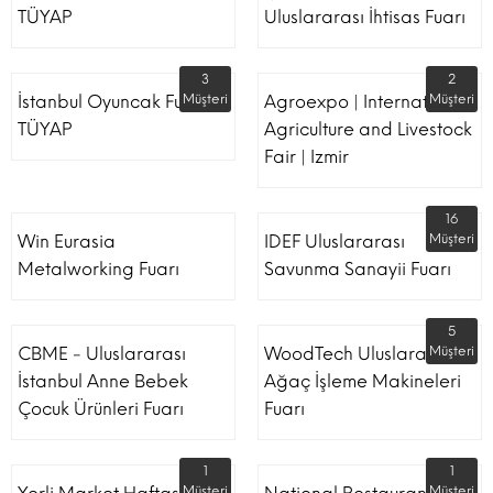
TÜYAP
Uluslararası İhtisas Fuarı
3
2
İstanbul Oyuncak Fuarı -
Müşteri
Agroexpo | International
Müşteri
TÜYAP
Agriculture and Livestock
Fair | Izmir
16
Win Eurasia
IDEF Uluslararası
Müşteri
Metalworking Fuarı
Savunma Sanayii Fuarı
5
CBME - Uluslararası
WoodTech Uluslararası
Müşteri
İstanbul Anne Bebek
Ağaç İşleme Makineleri
Çocuk Ürünleri Fuarı
Fuarı
1
1
Müşteri
Müşteri