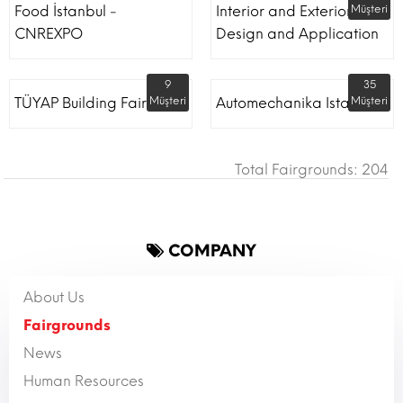
Food İstanbul -
Interior and Exterior
Müşteri
CNREXPO
Design and Application
9
35
TÜYAP Building Fair
Müşteri
Automechanika Istanbul
Müşteri
Total Fairgrounds: 204
COMPANY
About Us
Fairgrounds
News
Human Resources