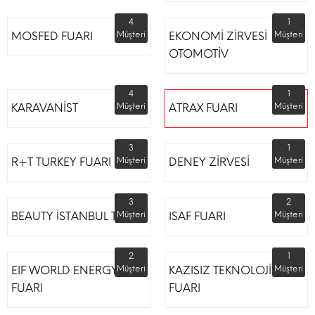
4
1
MOSFED FUARI
Müşteri
EKONOMİ ZİRVESİ
Müşteri
OTOMOTİV
4
1
KARAVANİST
Müşteri
ATRAX FUARI
Müşteri
3
1
R+T TURKEY FUARI
Müşteri
DENEY ZİRVESİ
Müşteri
3
2
BEAUTY İSTANBUL TÜYAP
Müşteri
ISAF FUARI
Müşteri
2
1
EIF WORLD ENERGY
Müşteri
KAZISIZ TEKNOLOJİLER
Müşteri
FUARI
FUARI