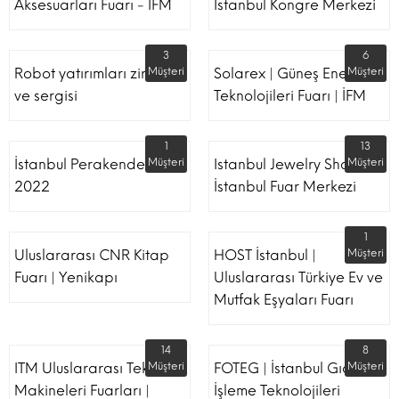
Aksesuarları Fuarı - İFM
İstanbul Kongre Merkezi
3
6
Robot yatırımları zirvesi
Müşteri
Solarex | Güneş Enerjisi &
Müşteri
ve sergisi
Teknolojileri Fuarı | İFM
1
13
İstanbul Perakende Fuarı
Müşteri
Istanbul Jewelry Show |
Müşteri
2022
İstanbul Fuar Merkezi
1
Uluslararası CNR Kitap
HOST İstanbul |
Müşteri
Fuarı | Yenikapı
Uluslararası Türkiye Ev ve
Mutfak Eşyaları Fuarı
14
8
ITM Uluslararası Tekstil
Müşteri
FOTEG | İstanbul Gıda
Müşteri
Makineleri Fuarları |
İşleme Teknolojileri