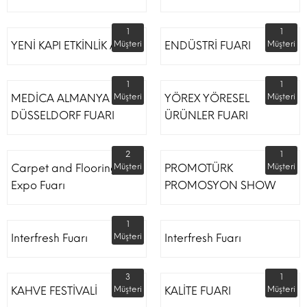
1
1
YENİ KAPI ETKİNLİK ALANI
Müşteri
ENDÜSTRİ FUARI
Müşteri
1
1
MEDİCA ALMANYA
Müşteri
YÖREX YÖRESEL
Müşteri
DÜSSELDORF FUARI
ÜRÜNLER FUARI
2
1
Carpet and Flooring
Müşteri
PROMOTÜRK
Müşteri
Expo Fuarı
PROMOSYON SHOW
1
Interfresh Fuarı
Müşteri
Interfresh Fuarı
3
1
KAHVE FESTİVALİ
Müşteri
KALİTE FUARI
Müşteri