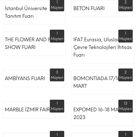
1
2
İstanbul Üniversite
Müşteri
BETON FUARI
Müşteri
Tanıtım Fuarı
1
1
THE FLOWER AND PLANT
Müşteri
IFAT Eurasia, Uluslararası
Müşteri
SHOW FUARI
Çevre Teknolojileri İhtisas
Fuarı
3
2
AMBİYANS FUARI
Müşteri
BOMONTİADA 17/18
Müşteri
MART
1
13
MARBLE İZMİR FAIR
Müşteri
EXPOMED 16-18 MART
Müşteri
2023
1
1