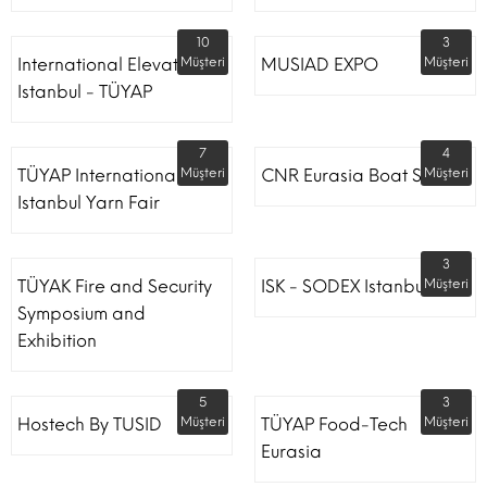
10
3
International Elevator
Müşteri
MUSIAD EXPO
Müşteri
Istanbul - TÜYAP
7
4
TÜYAP International
Müşteri
CNR Eurasia Boat Show
Müşteri
Istanbul Yarn Fair
3
TÜYAK Fire and Security
ISK - SODEX Istanbul
Müşteri
Symposium and
Exhibition
5
3
Hostech By TUSID
Müşteri
TÜYAP Food-Tech
Müşteri
Eurasia