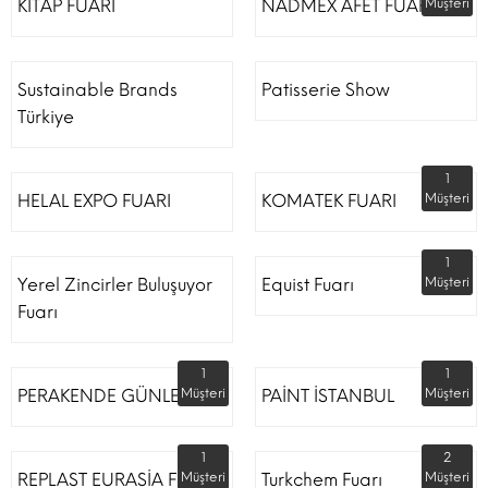
KİTAP FUARI
NADMEX AFET FUARI
Müşteri
Sustainable Brands
Patisserie Show
Türkiye
1
HELAL EXPO FUARI
KOMATEK FUARI
Müşteri
1
Yerel Zincirler Buluşuyor
Equist Fuarı
Müşteri
Fuarı
1
1
PERAKENDE GÜNLERİ
Müşteri
PAİNT İSTANBUL
Müşteri
1
2
REPLAST EURASİA FUARI
Müşteri
Turkchem Fuarı
Müşteri