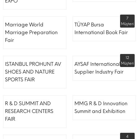
EXPO
7
Marriage World
TÜYAP Bursa
Müşteri
Marriage Preparation
International Book Fair
Fair
12
ISTANBUL PROHUNT AV
AYSAF International Shoe
Müşteri
SHOES AND NATURE
Supplier Industry Fair
SPORTS FAIR
R & D SUMMIT AND
MMG R & D Innovation
RESEARCH CENTERS
Summit and Exhibition
FAIR
4