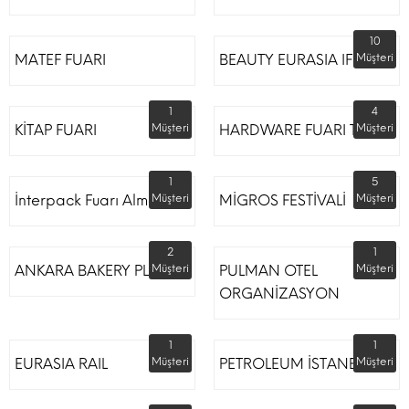
10
MATEF FUARI
BEAUTY EURASIA IFM
Müşteri
1
4
KİTAP FUARI
Müşteri
HARDWARE FUARI TÜYAP
Müşteri
1
5
İnterpack Fuarı Almanya
Müşteri
MİGROS FESTİVALİ
Müşteri
2
1
ANKARA BAKERY PLUS
Müşteri
PULMAN OTEL
Müşteri
ORGANİZASYON
1
1
EURASIA RAIL
Müşteri
PETROLEUM İSTANBUL
Müşteri