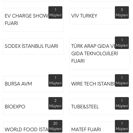
1
3
EV CHARGE SHOW
Müşteri
VİV TURKEY
Müşteri
FUARI
1
SODEX İSTANBUL FUARI
TÜRK ARAP GIDA VE
Müşteri
GIDA TEKNOLOJİLERİ
FUARI
1
1
BURSA AVM
Müşteri
WIRE TECH ISTANBUL
Müşteri
2
1
BİOEXPO
Müşteri
TUBE&STEEL
Müşteri
20
1
WORLD FOOD İSTANBUL
Müşteri
MATEF FUARI
Müşteri