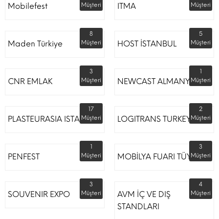
Mobilefest
Müşteri
ITMA
Müşteri
8
5
Maden Türkiye
Müşteri
HOST İSTANBUL
Müşteri
3
1
CNR EMLAK
Müşteri
NEWCAST ALMANYA
Müşteri
17
2
PLASTEURASIA ISTANBUL
Müşteri
LOGITRANS TURKEY
Müşteri
1
3
PENFEST
Müşteri
MOBİLYA FUARI TÜYAP
Müşteri
3
4
SOUVENIR EXPO
Müşteri
AVM İÇ VE DIŞ
Müşteri
STANDLARI