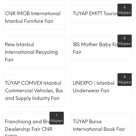
4
CNR İMOB International
TUYAP EMITT Tourism Fair
Müşteri
İstanbul Furniture Fair
8
Rew Istanbul
İBS Mother Baby Kids
Müşteri
International Recycling
Fair
Fair
4
TÜYAP COMVEX Istanbul
LINEXPO | Istanbul
Müşteri
Commercial Vehicles, Bus
Underwear Fair
and Supply Industry Fair
1
Franchising and Brand
Müşteri
TÜYAP Bursa
Dealership Fair CNR
International Book Fair