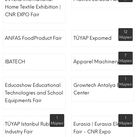
Home Textile Exhibition |
CNR EXPO Fair
12
ANFAS FoodProduct Fair
TÜYAP Expomed
Müşteri
7
IBATECH
Apparel Machinery Fair
Müşteri
1
Educashow Educational
Growtech Antalya Expo
Müşteri
Technologies and School
Center
Equipments Fair
1
1
TÜYAP Istanbul Rubber
Müşteri
Eurasia | Eurasia Elevator
Müşteri
Industry Fair
Fair - CNR Expo