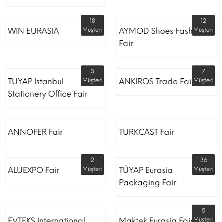
18
12
WIN EURASIA
Müşteri
AYMOD Shoes Fashion
Müşteri
Fair
3
7
TUYAP Istanbul
Müşteri
ANKIROS Trade Fairs
Müşteri
Stationery Office Fair
ANNOFER Fair
TURKCAST Fair
2
36
ALUEXPO Fair
Müşteri
TÜYAP Eurasia
Müşteri
Packaging Fair
5
EVTEKS International
Maktek Eurasia Fair
Müşteri