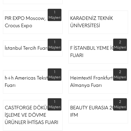
1
PIR EXPO Moscow,
Müşteri
KARADENİZ TEKNİK
Crocus Expo
ÜNİVERSİTESİ
1
2
İstanbul Tercih Fuarı
Müşteri
F İSTANBUL YEME İÇME
Müşteri
FUARI
1
2
h+h Americas Tekstil
Müşteri
Heimtextil Frankfurt
Müşteri
Fuarı
Almanya Fuarı
1
2
CASTFORGE DÖKÜM,
Müşteri
BEAUTY EURASIA 2022
Müşteri
İŞLEME VE DÖVME
IFM
ÜRÜNLER İHTİSAS FUARI