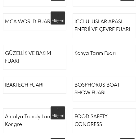
1
MCA WORLD FUARI
Müşteri
ICCI ULUSLAR ARASI
ENERJİ VE ÇEVRE FUARI
GÜZELLİK VE BAKIM
Konya Tarım Fuarı
FUARI
IBAKTECH FUARI
BOSPHORUS BOAT
SHOW FUARI
1
Antalya Trendy Lara Otel
Müşteri
FOOD SAFETY
Kongre
CONGRESS