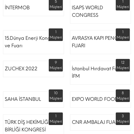
5
1
İNTERMOB
Müşteri
ISAPS WORLD
Müşteri
CONGRESS
1
1
15.Dünya Enerji Kongresi
Müşteri
AVRASYA KAPI PENCERE
Müşteri
ve Fuarı
FUARI
9
12
ZUCHEX 2022
Müşteri
İstanbul Hırdavat Fuarı
Müşteri
İFM
10
8
SAHA İSTANBUL
Müşteri
EXPO WORLD FOOD
Müşteri
1
3
TÜRK DİŞ HEKİMLİĞİ
Müşteri
CNR AMBALAJ FUARI
Müşteri
BİRLİĞİ KONGRESİ