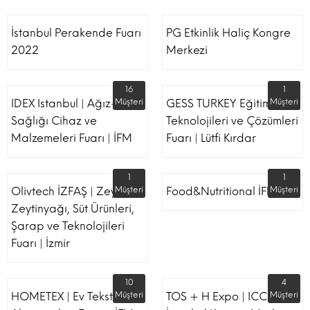
İstanbul Perakende Fuarı
PG Etkinlik Haliç Kongre
2022
Merkezi
16
1
IDEX Istanbul | Ağız-Diş
Müşteri
GESS TURKEY Eğitim
Müşteri
Sağlığı Cihaz ve
Teknolojileri ve Çözümleri
Malzemeleri Fuarı | İFM
Fuarı | Lütfi Kırdar
1
1
Olivtech İZFAŞ | Zeytin,
Müşteri
Food&Nutritional İFM
Müşteri
Zeytinyağı, Süt Ürünleri,
Şarap ve Teknolojileri
Fuarı | İzmir
10
4
HOMETEX | Ev Tekstili Ve
Müşteri
TOS + H Expo | ICC -
Müşteri