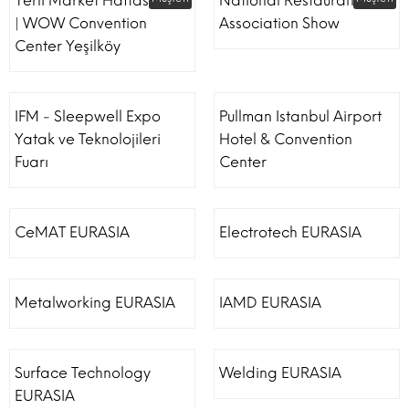
Yerli Market Haftası Fuarı
National Restaurant
| WOW Convention
Association Show
Center Yeşilköy
IFM - Sleepwell Expo
Pullman Istanbul Airport
Yatak ve Teknolojileri
Hotel & Convention
Fuarı
Center
CeMAT EURASIA
Electrotech EURASIA
Metalworking EURASIA
IAMD EURASIA
Surface Technology
Welding EURASIA
EURASIA