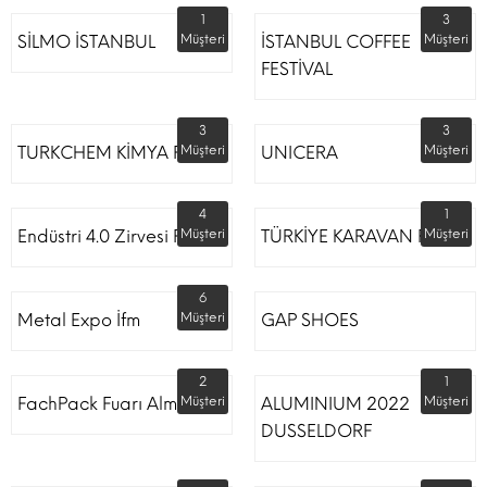
1
3
SİLMO İSTANBUL
Müşteri
İSTANBUL COFFEE
Müşteri
FESTİVAL
3
3
TURKCHEM KİMYA FUARI
Müşteri
UNICERA
Müşteri
4
1
Endüstri 4.0 Zirvesi Fuarı
Müşteri
TÜRKİYE KARAVAN FUARI
Müşteri
6
Metal Expo İfm
Müşteri
GAP SHOES
2
1
FachPack Fuarı Almanya
Müşteri
ALUMINIUM 2022
Müşteri
DUSSELDORF