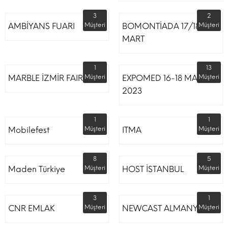
3
2
AMBİYANS FUARI
Müşteri
BOMONTİADA 17/18
Müşteri
MART
1
13
MARBLE İZMİR FAIR
Müşteri
EXPOMED 16-18 MART
Müşteri
2023
1
1
Mobilefest
Müşteri
ITMA
Müşteri
8
5
Maden Türkiye
Müşteri
HOST İSTANBUL
Müşteri
3
1
CNR EMLAK
Müşteri
NEWCAST ALMANYA
Müşteri