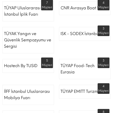
7
4
TÜYAP Uluslararası
Müşteri
CNR Avrasya Boat Show
Müşteri
İstanbul İplik Fuarı
3
TÜYAK Yangın ve
ISK - SODEX İstanbul
Müşteri
Güvenlik Sempozyumu ve
Sergisi
5
3
Hostech By TUSID
Müşteri
TÜYAP Food-Tech
Müşteri
Eurasia
4
İİFF İstanbul Uluslararası
TÜYAP EMITT Turizm Fuarı
Müşteri
Mobilya Fuarı
8