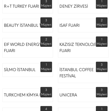
3
1
R+T TURKEY FUARI
Müşteri
DENEY ZİRVESİ
Müşteri
3
2
BEAUTY İSTANBUL TÜYAP
Müşteri
ISAF FUARI
Müşteri
2
1
EIF WORLD ENERGY
Müşteri
KAZISIZ TEKNOLOJİLER
Müşteri
FUARI
FUARI
1
3
SİLMO İSTANBUL
Müşteri
İSTANBUL COFFEE
Müşteri
FESTİVAL
3
3
TURKCHEM KİMYA FUARI
Müşteri
UNICERA
Müşteri
4
1