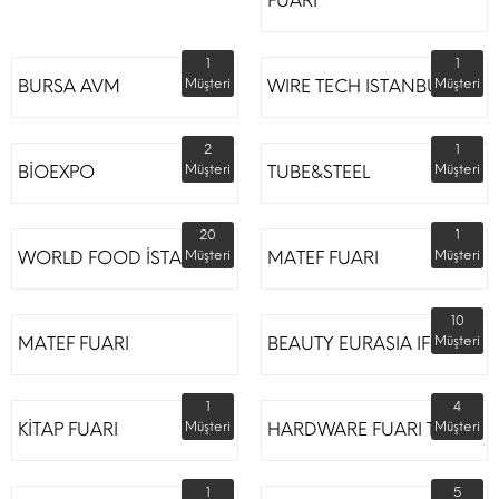
FUARI
1
1
BURSA AVM
Müşteri
WIRE TECH ISTANBUL
Müşteri
2
1
BİOEXPO
Müşteri
TUBE&STEEL
Müşteri
20
1
WORLD FOOD İSTANBUL
Müşteri
MATEF FUARI
Müşteri
10
MATEF FUARI
BEAUTY EURASIA IFM
Müşteri
1
4
KİTAP FUARI
Müşteri
HARDWARE FUARI TÜYAP
Müşteri
1
5