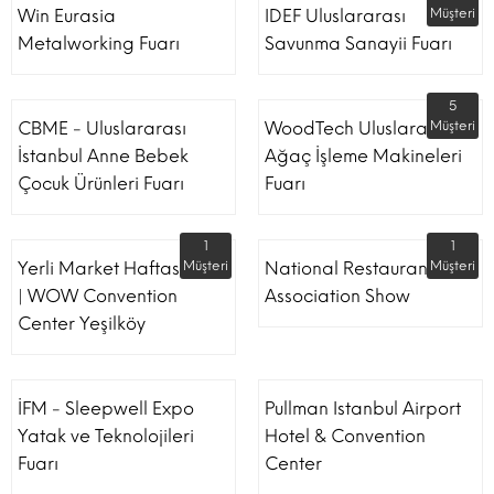
Win Eurasia
IDEF Uluslararası
Müşteri
Metalworking Fuarı
Savunma Sanayii Fuarı
5
CBME - Uluslararası
WoodTech Uluslararası
Müşteri
İstanbul Anne Bebek
Ağaç İşleme Makineleri
Çocuk Ürünleri Fuarı
Fuarı
1
1
Yerli Market Haftası Fuarı
Müşteri
National Restaurant
Müşteri
| WOW Convention
Association Show
Center Yeşilköy
İFM - Sleepwell Expo
Pullman Istanbul Airport
Yatak ve Teknolojileri
Hotel & Convention
Fuarı
Center