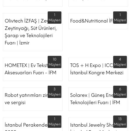
1
1
Olivtech İZFAŞ | Zeytin,
Müşteri
Food&Nutritional İFM
Müşteri
Zeytinyağı, Süt Ürünleri,
Şarap ve Teknolojileri
Fuarı | İzmir
10
4
HOMETEX | Ev Tekstili Ve
Müşteri
TOS + H Expo | ICC -
Müşteri
Aksesuarları Fuarı - İFM
İstanbul Kongre Merkezi
3
6
Robot yatırımları zirvesi
Müşteri
Solarex | Güneş Enerjisi &
Müşteri
ve sergisi
Teknolojileri Fuarı | İFM
1
13
İstanbul Perakende Fuarı
Müşteri
Istanbul Jewelry Show |
Müşteri