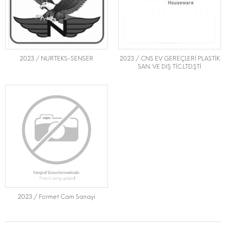
2023 / NURTEKS-SENSER
2023 / CNS EV GEREÇLERİ PLASTİK
SAN. VE DIŞ TİC.LTD.ŞTİ
2023 / Formet Cam Sanayi