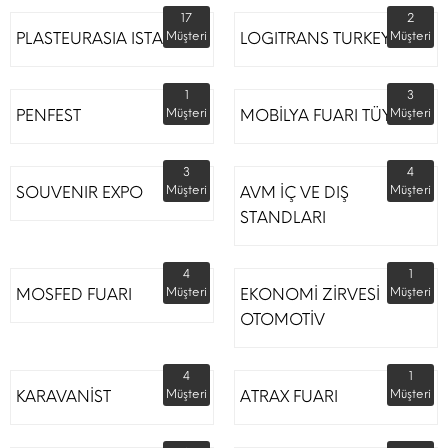
17
2
PLASTEURASIA ISTANBUL
Müşteri
LOGITRANS TURKEY
Müşteri
1
3
PENFEST
Müşteri
MOBİLYA FUARI TÜYAP
Müşteri
3
4
SOUVENIR EXPO
Müşteri
AVM İÇ VE DIŞ
Müşteri
STANDLARI
4
1
MOSFED FUARI
Müşteri
EKONOMİ ZİRVESİ
Müşteri
OTOMOTİV
4
1
KARAVANİST
Müşteri
ATRAX FUARI
Müşteri