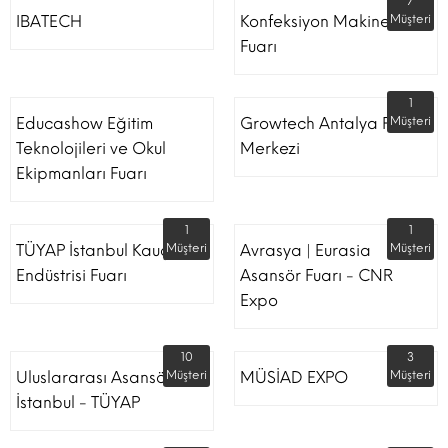
7
IBATECH
Konfeksiyon Makinesi
Müşteri
Fuarı
1
Educashow Eğitim
Growtech Antalya Fuar
Müşteri
Teknolojileri ve Okul
Merkezi
Ekipmanları Fuarı
1
1
TÜYAP İstanbul Kauçuk
Müşteri
Avrasya | Eurasia
Müşteri
Endüstrisi Fuarı
Asansör Fuarı - CNR
Expo
10
3
Uluslararası Asansör
Müşteri
MÜSİAD EXPO
Müşteri
İstanbul - TÜYAP