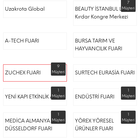
7
Uzakrota Global
BEAUTY İSTANBUL Lütfi
Müşteri
Kırdar Kongre Merkezi
A-TECH FUARI
BURSA TARIM VE
HAYVANCILIK FUARI
9
ZUCHEX FUARI
Müşteri
SURTECH EURASİA FUARI
1
1
YENİ KAPI ETKİNLİK ALANI
Müşteri
ENDÜSTRİ FUARI
Müşteri
1
1
MEDİCA ALMANYA
Müşteri
YÖREX YÖRESEL
Müşteri
DÜSSELDORF FUARI
ÜRÜNLER FUARI