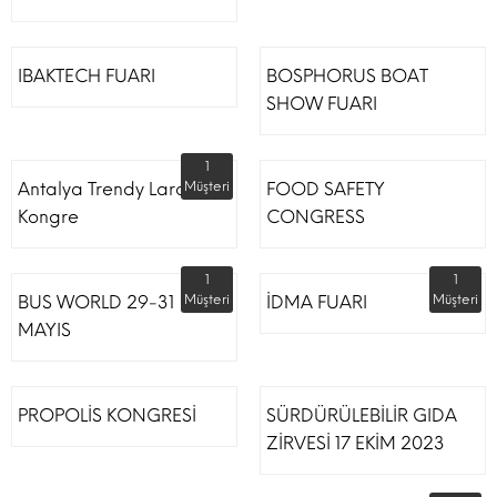
IBAKTECH FUARI
BOSPHORUS BOAT
SHOW FUARI
1
Antalya Trendy Lara Otel
Müşteri
FOOD SAFETY
Kongre
CONGRESS
1
1
BUS WORLD 29-31
Müşteri
İDMA FUARI
Müşteri
MAYIS
PROPOLİS KONGRESİ
SÜRDÜRÜLEBİLİR GIDA
ZİRVESİ 17 EKİM 2023