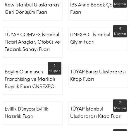
Rew İstanbul Uluslararası
İBS Anne Bebek Çocuk
Müşteri
Geri Dönüşüm Fuarı
Fuarı
4
TÜYAP COMVEX İstanbul
LINEXPO | İstanbul İç
Müşteri
Ticari Araçlar, Otobüs ve
Giyim Fuarı
Tedarik Sanayi Fuarı
1
Bayim Olur musun
Müşteri
TÜYAP Bursa Uluslararası
Franchising ve Markalı
Kitap Fuarı
Bayilik Fuarı CNREXPO
7
Evlilik Dünyası Evlilik
TÜYAP İstanbul
Müşteri
Hazırlık Fuarı
Uluslararası Kitap Fuarı