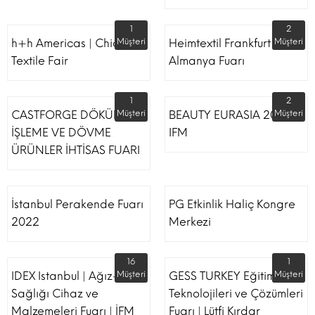
1
2
h+h Americas | Chicago
Müşteri
Heimtextil Frankfurt
Müşteri
Textile Fair
Almanya Fuarı
1
2
CASTFORGE DÖKÜM,
Müşteri
BEAUTY EURASIA 2022
Müşteri
İŞLEME VE DÖVME
IFM
ÜRÜNLER İHTİSAS FUARI
İstanbul Perakende Fuarı
PG Etkinlik Haliç Kongre
2022
Merkezi
16
1
IDEX Istanbul | Ağız-Diş
Müşteri
GESS TURKEY Eğitim
Müşteri
Sağlığı Cihaz ve
Teknolojileri ve Çözümleri
Malzemeleri Fuarı | İFM
Fuarı | Lütfi Kırdar