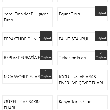
1
Yerel Zincirler Buluşuyor
Equist Fuarı
Müşteri
Fuarı
1
1
PERAKENDE GÜNLERİ
Müşteri
PAİNT İSTANBUL
Müşteri
1
2
REPLAST EURASİA FUARI
Müşteri
Turkchem Fuarı
Müşteri
1
MCA WORLD FUARI
Müşteri
ICCI ULUSLAR ARASI
ENERJİ VE ÇEVRE FUARI
GÜZELLİK VE BAKIM
Konya Tarım Fuarı
FUARI