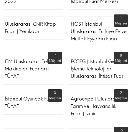
2022
İstanbul Fuar Merkezi
1
Uluslararası CNR Kitap
HOST İstanbul |
Müşteri
Fuarı | Yenikapı
Uluslararası Türkiye Ev ve
Mutfak Eşyaları Fuarı
14
8
ITM Uluslararası Tekstil
Müşteri
FOTEG | İstanbul Gıda
Müşteri
Makineleri Fuarları |
İşleme Teknolojileri
TÜYAP
Uluslararası İhtisas Fuarı
3
2
İstanbul Oyuncak Fuarı -
Müşteri
Agroexpo | Uluslararası
Müşteri
TÜYAP
Tarım ve Hayvancılık
Fuarı | İzmir
16