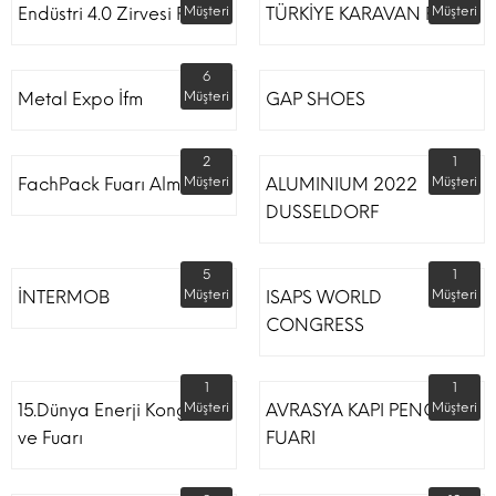
Endüstri 4.0 Zirvesi Fuarı
Müşteri
TÜRKİYE KARAVAN FUARI
Müşteri
6
Metal Expo İfm
Müşteri
GAP SHOES
2
1
FachPack Fuarı Almanya
Müşteri
ALUMINIUM 2022
Müşteri
DUSSELDORF
5
1
İNTERMOB
Müşteri
ISAPS WORLD
Müşteri
CONGRESS
1
1
15.Dünya Enerji Kongresi
Müşteri
AVRASYA KAPI PENCERE
Müşteri
ve Fuarı
FUARI