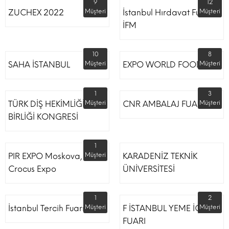
9
12
ZUCHEX 2022
Müşteri
İstanbul Hırdavat Fuarı
Müşteri
İFM
10
8
SAHA İSTANBUL
Müşteri
EXPO WORLD FOOD
Müşteri
1
3
TÜRK DİŞ HEKİMLİĞİ
Müşteri
CNR AMBALAJ FUARI
Müşteri
BİRLİĞİ KONGRESİ
1
PIR EXPO Moskova,
Müşteri
KARADENİZ TEKNİK
Crocus Expo
ÜNİVERSİTESİ
1
2
İstanbul Tercih Fuarı
Müşteri
F İSTANBUL YEME İÇME
Müşteri
FUARI