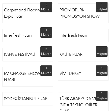
2
1
Carpet and Flooring
Müşteri
PROMOTÜRK
Müşteri
Expo Fuarı
PROMOSYON SHOW
1
Interfresh Fuarı
Müşteri
Interfresh Fuarı
3
1
KAHVE FESTİVALİ
Müşteri
KALİTE FUARI
Müşteri
1
3
EV CHARGE SHOW
Müşteri
VİV TURKEY
Müşteri
FUARI
1
SODEX İSTANBUL FUARI
TÜRK ARAP GIDA VE
Müşteri
GIDA TEKNOLOJİLERİ