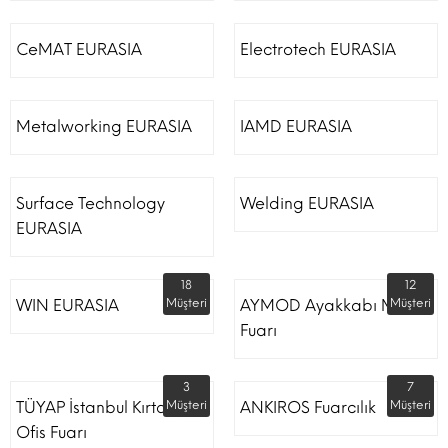
CeMAT EURASIA
Electrotech EURASIA
Metalworking EURASIA
IAMD EURASIA
Surface Technology
Welding EURASIA
EURASIA
18
12
WIN EURASIA
Müşteri
AYMOD Ayakkabı Moda
Müşteri
Fuarı
3
7
TÜYAP İstanbul Kırtasiye
Müşteri
ANKIROS Fuarcılık
Müşteri
Ofis Fuarı