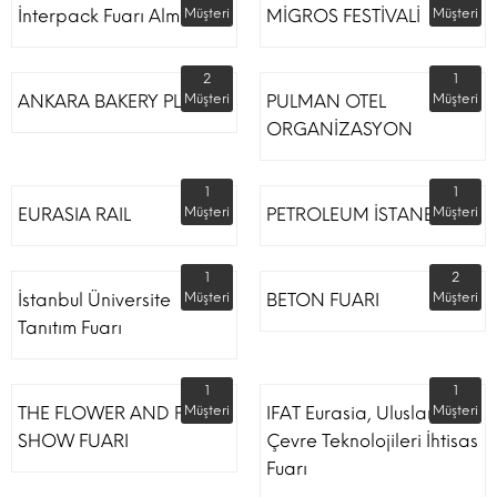
İnterpack Fuarı Almanya
Müşteri
MİGROS FESTİVALİ
Müşteri
2
1
ANKARA BAKERY PLUS
Müşteri
PULMAN OTEL
Müşteri
ORGANİZASYON
1
1
EURASIA RAIL
Müşteri
PETROLEUM İSTANBUL
Müşteri
1
2
İstanbul Üniversite
Müşteri
BETON FUARI
Müşteri
Tanıtım Fuarı
1
1
THE FLOWER AND PLANT
Müşteri
IFAT Eurasia, Uluslararası
Müşteri
SHOW FUARI
Çevre Teknolojileri İhtisas
Fuarı