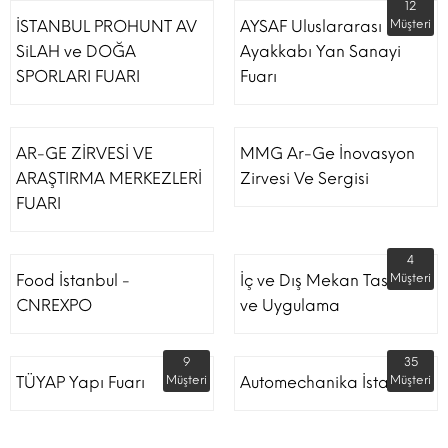
12
İSTANBUL PROHUNT AV
AYSAF Uluslararası
Müşteri
SiLAH ve DOĞA
Ayakkabı Yan Sanayi
SPORLARI FUARI
Fuarı
AR-GE ZİRVESİ VE
MMG Ar-Ge İnovasyon
ARAŞTIRMA MERKEZLERİ
Zirvesi Ve Sergisi
FUARI
4
Food İstanbul -
İç ve Dış Mekan Tasarım
Müşteri
CNREXPO
ve Uygulama
9
35
TÜYAP Yapı Fuarı
Müşteri
Automechanika İstanbul
Müşteri