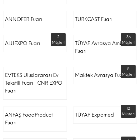
ANNOFER Fuarı
TURKCAST Fuarı
2
36
ALUEXPO Fuarı
Müşteri
TÜYAP Avrasya Ambalaj
Müşteri
Fuarı
5
EVTEKS Uluslararası Ev
Maktek Avrasya Fuarı
Müşteri
Tekstili Fuarı | CNR EXPO
Fuarı
12
ANFAŞ FoodProduct
TÜYAP Expomed
Müşteri
Fuarı