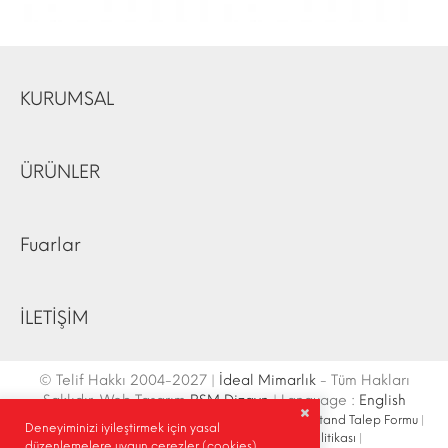
KURUMSAL
ÜRÜNLER
Fuarlar
İLETİŞİM
© Telif Hakkı 2004-2027 |
İdeal Mimarlık
- Tüm Hakları
Saklıdır. Web Tasarım
RSM Dizayn
| Language :
English
İletişim Bilgileri
|
Ulaşım Krokisi
|
Site Haritası
|
Fuar Stand Talep Formu
|
Deneyiminizi iyileştirmek için yasal
Site İçi Arama
|
Sosyal Medya
|
Gizlilik Politikası
|
düzenlemelere uygun çerezler (cookies)