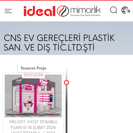
CNS EV GEREÇLERİ PLASTİK
SAN. VE DIŞ TİC.LTD.ŞTİ
Tasarım Proje
29.01.2024
MELODY |HOST İSTANBUL
FUARI 15-18 ŞUBAT 2024