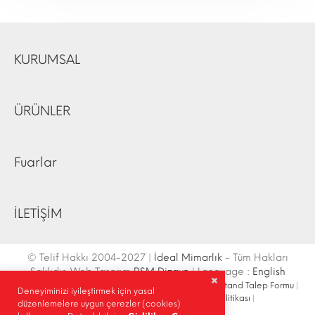
KURUMSAL
ÜRÜNLER
Fuarlar
İLETİŞİM
© Telif Hakkı 2004-2027 |
İdeal Mimarlık
- Tüm Hakları
Saklıdır. Web Tasarım
RSM Dizayn
| Language :
English
İletişim Bilgileri
|
Ulaşım Krokisi
|
Site Haritası
|
Fuar Stand Talep Formu
|
Deneyiminizi iyileştirmek için yasal
Site İçi Arama
|
Sosyal Medya
|
Gizlilik Politikası
|
düzenlemelere uygun çerezler (cookies)