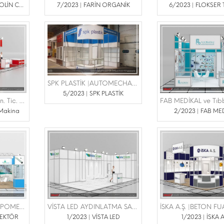
7/2023 | OWENS REMOLİN CHEMONE
7/2023 | FARİN ORGANİK
6/2023 | FLOKSER 
SPK PLASTİK |AUTOMECHANİKA 8/11 HAZİRAN 2023 TÜYAP
5/2023 | SPK PLASTİK
BMS Bulut Makina San. Tic. Ltd. Şti. |KALİTE FUARI
 Makina
2/2023 | FAB ME
ŞAFAK ENJEKTÖR |EXPOMED 16-18 MART 2023 TÜYAP
VİSTA LED AYDINLATMA SANAYİ VE TİCARET LİMİTED ŞİRKETİ |SÜS BİTKİLERİ PEYZAJ VE YAN SANAYİLERİ FUARI 16-18 ŞUBAT 2023 TÜYAP
JEKTÖR
1/2023 | VİSTA LED
1/2023 | İSKA A