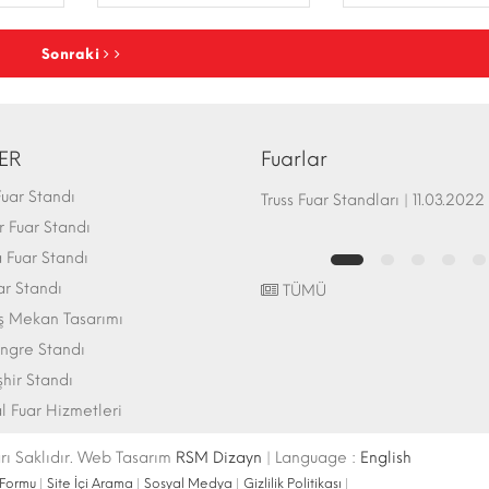
Sonraki
ER
Fuarlar
uar Standı
Fuar Standı Zemin Sistemleri | 07.10.2017
Truss Fuar Standları | 11.03.2022
 Fuar Standı
Fuar Standı
ar Standı
TÜMÜ
ış Mekan Tasarımı
ngre Standı
şhir Standı
l Fuar Hizmetleri
ı Saklıdır. Web Tasarım
RSM Dizayn
| Language :
English
 Formu
|
Site İçi Arama
|
Sosyal Medya
|
Gizlilik Politikası
|