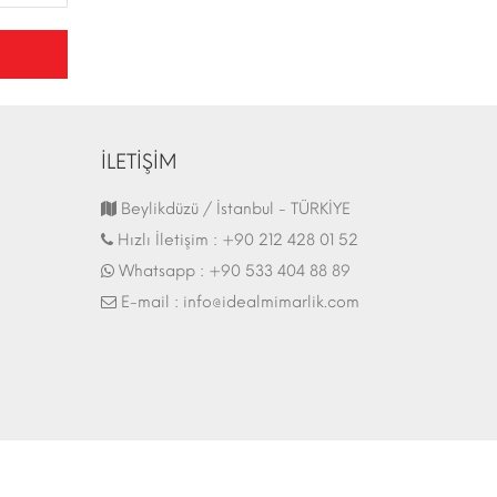
İLETİŞİM
Fuar Stand | 07.10.2017
Beylikdüzü / İstanbul - TÜRKİYE
Hızlı İletişim :
+90 212 428 01 52
Whatsapp :
+90 533 404 88 89
E-mail :
info@idealmimarlik.com