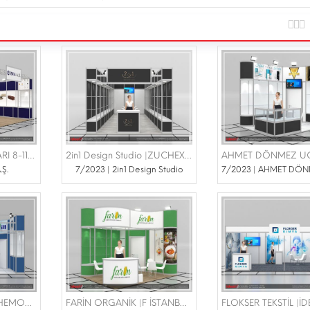
İSKA A.Ş. |BETON FUARI 8-11 KASIM 2023
2in1 Design Studio |ZUCHEX FUARI 14-17 EYLÜL 2023
.Ş.
7/2023 | 2in1 Design Studio
OWENS REMOLİN CHEMONE |HOSTECH BY TUSİD 20-24 ELÜL 2023
FARİN ORGANİK |F İSTANBUL 12-14 TEMMUZ