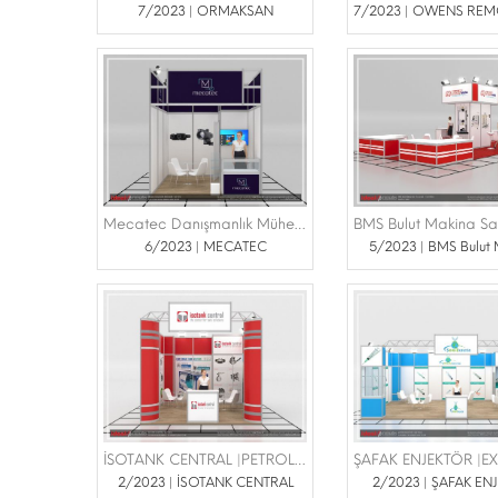
7/2023 | ORMAKSAN
Mecatec Danışmanlık Mühendislik |İDEF FUARI 25-28 TEMMUZ 2023 TÜYAP
6/2023 | MECATEC
5/2023 | BMS Bulut
İSOTANK CENTRAL |PETROLEUM İSTANBUL 16-18 MART 2023 TÜYAP
2/2023 | İSOTANK CENTRAL
2/2023 | ŞAFAK EN