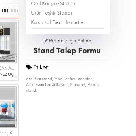
Otel Kongre Standı
Ürün Teşhir Standı
Kurumsal Fuar Hizmetleri
Projeniz için online
Stand Talep Formu
Etiket
AHMET DÖNMEZ UÇAN ADAM TARIM ÜRÜNLERİ |WORLD FOOD 06-09 EYLÜL 2023
7/2023 | AHMET DÖNMEZ UÇAN ADAM TARIM ÜRÜNLERİ
,
,
özel fuar stand
Modüler fuar standları
,
,
,
Alüminyum konstrüksiyon
Standart
Paket
,
stand
FLOKSER TEKSTİL |İDEF FUARI 25-28 TEMMUZ 2023