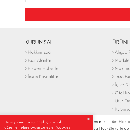
KURUMSAL
ÜRÜNL
Hakkımızda
Ahşap F
Fuar Alanları
Modüler
Bizden Haberler
Maxima 
İnsan Kaynakları
Truss Fu
İç ve D
Otel Ko
Ürün Te
Kurumsa
© Telif Hakkı 2004-2027 |
İdeal Mimarlık
- Tüm Haklar
Deneyiminizi iyileştirmek için yasal
düzenlemelere uygun çerezler (cookies)
İletişim Bilgileri
|
Ulaşım Krokisi
|
Site Haritası
|
Fuar Stand Talep