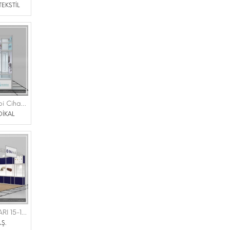
TEKSTİL
FAB MEDİKAL ve Tıbbi Cihazlar Tic. Ltd. Şti. |EXPOMED 16-18 MART 2023 TÜYAP
DİKAL
İSKA A.Ş. |BETON FUARI 15-18 MART 2023 İFM
.Ş.