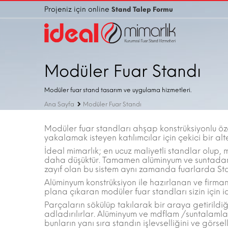
Projeniz için online
Stand Talep Formu
Modüler Fuar Standı
Modüler fuar stand tasarım ve uygulama hizmetleri.
Ana Sayfa
Modüler Fuar Standı
Modüler fuar standları ahşap konstrüksiyonlu öze
yakalamak isteyen katılımcılar için çekici bir al
İdeal mimarlık; en ucuz maliyetli standlar olup, 
daha düşüktür. Tamamen alüminyum ve suntadan o
zayıf olan bu sistem aynı zamanda fuarlarda Sta
Alüminyum konstrüksiyon ile hazırlanan ve firmanız
plana çıkaran modüler fuar standları sizin için i
Parçaların sökülüp takılarak bir araya getirildiğ
adladırılırlar. Alüminyum ve mdflam /suntalamla
bunların yanı sıra standın işlevselliğini ve görsel