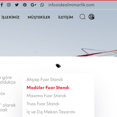
info@idealmimarlik.com
İŞLERİMİZ
MÜŞTERİLER
İLETİŞİM
re göre
Ahşap Fuar Standı
 oldukça
Modüler Fuar Standı
 ön
Maxima Fuar Standı
Truss Fuar Standı
'' olarak
ncak
İç ve Dış Mekan Tasarımı