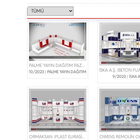
PALME YAYIN DAĞITIM PAZARMA İÇ VE DIŞ TİC.A.Ş. | TÜYAP KİTAP FUARI 28 EKİM-05 KASIM 2023
10/2023 | PALME YAYIN DAĞITIM
9/2023 | İSKA A
ORMAKSAN |PLAST EURASİA 22-25 KASIM 2023