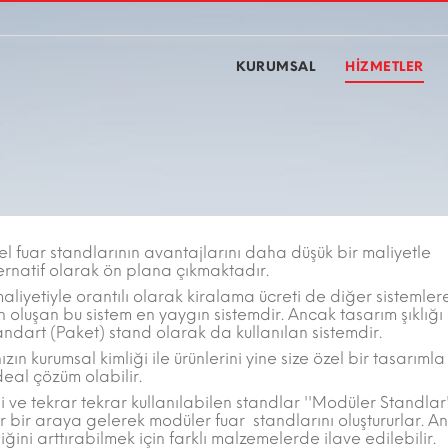
KURUMSAL
HİZMETLER
l fuar standlarının avantajlarını daha düşük bir maliyetle
ternatif olarak ön plana çıkmaktadır.
maliyetiyle orantılı olarak kiralama ücreti de diğer sistemle
luşan bu sistem en yaygın sistemdir. Ancak tasarım şıklığı
ndart (Paket) stand olarak da kullanılan sistemdir.
ın kurumsal kimliği ile ürünlerini yine size özel bir tasarımla
deal çözüm olabilir.
i ve tekrar tekrar kullanılabilen standlar ''Modüler Standlar
r bir araya gelerek modüler fuar standlarını oluştururlar. A
liğini arttırabilmek için farklı malzemelerde ilave edilebilir.