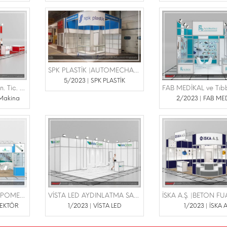
SPK PLASTİK |AUTOMECHANİKA 8/11 HAZİRAN 2023 TÜYAP
5/2023 | SPK PLASTİK
BMS Bulut Makina San. Tic. Ltd. Şti. |KALİTE FUARI
 Makina
2/2023 | FAB ME
ŞAFAK ENJEKTÖR |EXPOMED 16-18 MART 2023 TÜYAP
VİSTA LED AYDINLATMA SANAYİ VE TİCARET LİMİTED ŞİRKETİ |SÜS BİTKİLERİ PEYZAJ VE YAN SANAYİLERİ FUARI 16-18 ŞUBAT 2023 TÜYAP
JEKTÖR
1/2023 | VİSTA LED
1/2023 | İSKA A