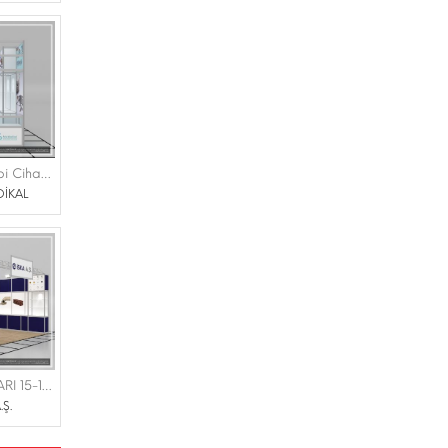
FAB MEDİKAL ve Tıbbi Cihazlar Tic. Ltd. Şti. |EXPOMED 16-18 MART 2023 TÜYAP
DİKAL
İSKA A.Ş. |BETON FUARI 15-18 MART 2023 İFM
.Ş.