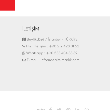
İLETİŞİM
Fuar Stand | 07.10.2017
Beylikdüzü / İstanbul - TÜRKİYE
Hızlı İletişim :
+90 212 428 01 52
Whatsapp :
+90 533 404 88 89
E-mail :
info@idealmimarlik.com