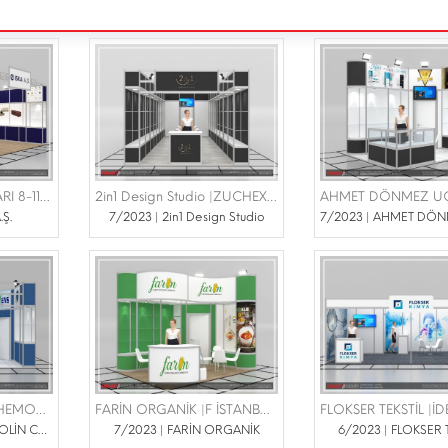
İSKA A.Ş. |BETON FUARI 8-11 KASIM 2023
2in1 Design Studio |ZUCHEX FUARI 14-17 EYLÜL 2023
.Ş.
7/2023 | 2in1 Design Studio
OWENS REMOLİN CHEMONE |HOSTECH BY TUSİD 20-24 ELÜL 2023
FARİN ORGANİK |F İSTANBUL 12-14 TEMMUZ
7/2023 | OWENS REMOLİN CHEMONE
7/2023 | FARİN ORGANİK
6/2023 | FLOKSER 