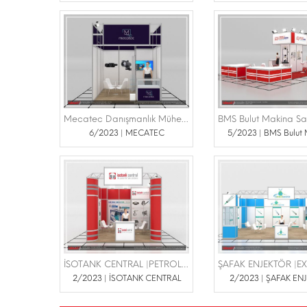
Mecatec Danışmanlık Mühendislik |İDEF FUARI 25-28 TEMMUZ 2023 TÜYAP
6/2023 | MECATEC
5/2023 | BMS Bulut
İSOTANK CENTRAL |PETROLEUM İSTANBUL 16-18 MART 2023 TÜYAP
2/2023 | İSOTANK CENTRAL
2/2023 | ŞAFAK EN