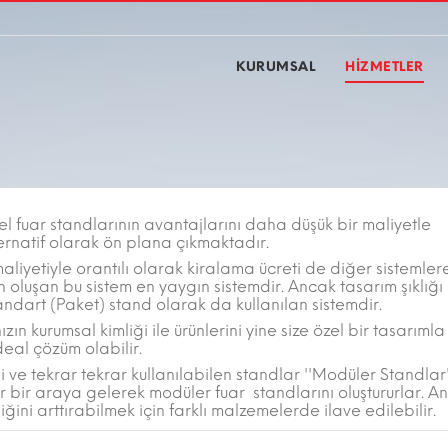
KURUMSAL
HİZMETLER
l fuar standlarının avantajlarını daha düşük bir maliyetle
ternatif olarak ön plana çıkmaktadır.
maliyetiyle orantılı olarak kiralama ücreti de diğer sistemle
luşan bu sistem en yaygın sistemdir. Ancak tasarım şıklığı
ndart (Paket) stand olarak da kullanılan sistemdir.
ın kurumsal kimliği ile ürünlerini yine size özel bir tasarımla
deal çözüm olabilir.
i ve tekrar tekrar kullanılabilen standlar ''Modüler Standlar
r bir araya gelerek modüler fuar standlarını oluştururlar. A
liğini arttırabilmek için farklı malzemelerde ilave edilebilir.