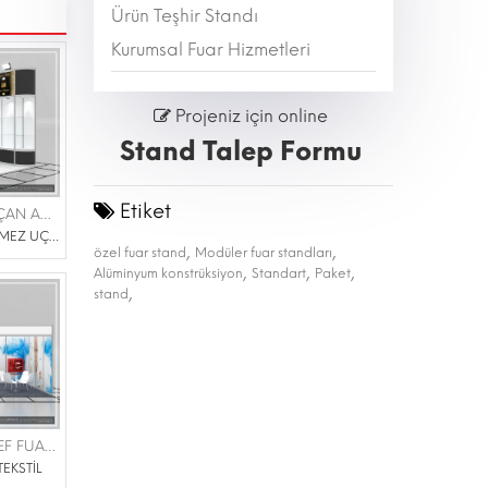
Ürün Teşhir Standı
Kurumsal Fuar Hizmetleri
Projeniz için online
Stand Talep Formu
Etiket
AHMET DÖNMEZ UÇAN ADAM TARIM ÜRÜNLERİ |WORLD FOOD 06-09 EYLÜL 2023
7/2023 | AHMET DÖNMEZ UÇAN ADAM TARIM ÜRÜNLERİ
,
,
özel fuar stand
Modüler fuar standları
,
,
,
Alüminyum konstrüksiyon
Standart
Paket
,
stand
FLOKSER TEKSTİL |İDEF FUARI 25-28 TEMMUZ 2023
TEKSTİL