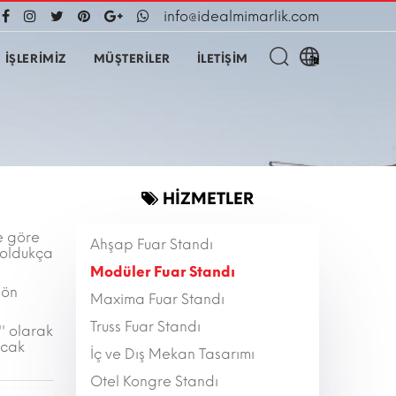
info@idealmimarlik.com
İŞLERİMİZ
MÜŞTERİLER
İLETİŞİM
HİZMETLER
re göre
Ahşap Fuar Standı
 oldukça
Modüler Fuar Standı
 ön
Maxima Fuar Standı
Truss Fuar Standı
'' olarak
ncak
İç ve Dış Mekan Tasarımı
Otel Kongre Standı