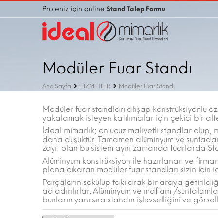
Projeniz için online
Stand Talep Formu
Modüler Fuar Standı
Ana Sayfa
HİZMETLER
Modüler Fuar Standı
Modüler fuar standları ahşap konstrüksiyonlu öze
yakalamak isteyen katılımcılar için çekici bir al
İdeal mimarlık; en ucuz maliyetli standlar olup, 
daha düşüktür. Tamamen alüminyum ve suntadan o
zayıf olan bu sistem aynı zamanda fuarlarda Sta
Alüminyum konstrüksiyon ile hazırlanan ve firmanız
plana çıkaran modüler fuar standları sizin için i
Parçaların sökülüp takılarak bir araya getirildiğ
adladırılırlar. Alüminyum ve mdflam /suntalamla
bunların yanı sıra standın işlevselliğini ve görsel