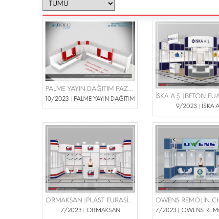
PALME YAYIN DAĞITIM PAZARMA İÇ VE DIŞ TİC.A.Ş. | TÜYAP KİTAP FUARI 28 EKİM-05 KASIM 2023
10/2023 | PALME YAYIN DAĞITIM
9/2023 | İSKA A
ORMAKSAN |PLAST EURASİA 22-25 KASIM 2023
7/2023 | ORMAKSAN