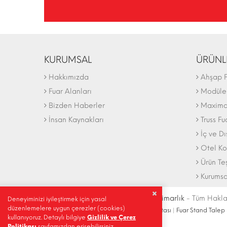
KURUMSAL
ÜRÜNL
Hakkımızda
Ahşap F
Fuar Alanları
Modüler
Bizden Haberler
Maxima 
İnsan Kaynakları
Truss Fu
İç ve D
Otel Ko
Ürün Te
Kurumsa
© Telif Hakkı 2004-2027 |
İdeal Mimarlık
- Tüm Haklar
Deneyiminizi iyileştirmek için yasal
düzenlemelere uygun çerezler (cookies)
İletişim Bilgileri
|
Ulaşım Krokisi
|
Site Haritası
|
Fuar Stand Talep
kullanıyoruz. Detaylı bilgiye
Gizlilik ve Çerez
Politikası
sayfamızdan erişebilirsiniz.