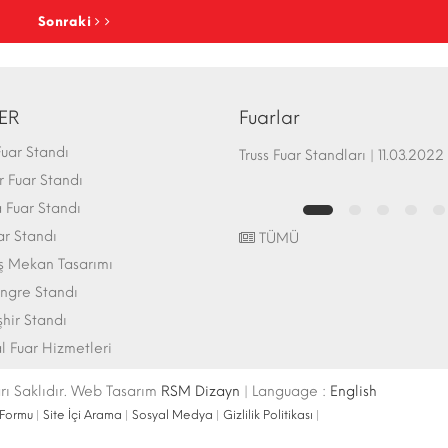
Sonraki
ER
Fuarlar
uar Standı
Fuar Standı Zemin Sistemleri | 07.10.2017
Truss Fuar Standları | 11.03.2022
 Fuar Standı
Fuar Standı
ar Standı
TÜMÜ
ış Mekan Tasarımı
ngre Standı
şhir Standı
l Fuar Hizmetleri
ı Saklıdır. Web Tasarım
RSM Dizayn
| Language :
English
 Formu
|
Site İçi Arama
|
Sosyal Medya
|
Gizlilik Politikası
|