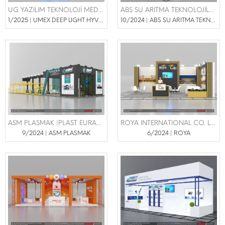
UG YAZILIM TEKNOLOJİ MEDİKAL SAN.VE TİC.LTD.ŞTİ. | GÜZELLİK VE BAKIM FUARI 24-27 NİSAN 2025
ABS SU ARITMA TEKNOLOJİLERİ İML. İTH. İHR. KİMYA SAN.VE DIŞ.TİC.LTD.ŞTİ | Pullman Otel | Gateway To Africa Fuar 31 Ekim - 02 Kasım 2024
1/2025 | UMEX DEEP LIGHT HYVRID LASER TECHNOLOGY
10/2024 | ABS SU ARITMA TEKNOLOJİLERİ
ASM PLASMAK |PLAST EURASİA 4-7 ARALIK 2024
ROYA INTERNATIONAL CO. LTD. | Wow otel
9/2024 | ASM PLASMAK
6/2024 | ROYA