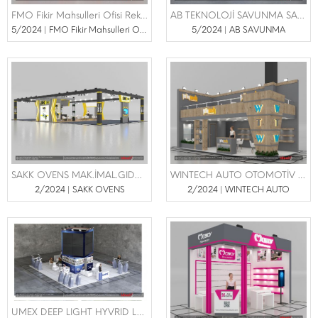
FMO Fikir Mahsulleri Ofisi Reklam ve Pazarlama SAN TİC. LTD. ŞTİ. | WORLD FOOD FUARI 03-06 EYLÜL 2024
AB TEKNOLOJİ SAVUNMA SANAYİ TİCARET LTD ŞTİ | AUTOMACHANİKA FUARI 23-26 MAYIS 2024
5/2024 | FMO Fikir Mahsulleri Ofisi
5/2024 | AB SAVUNMA
SAKK OVENS MAK.İMAL.GIDA SAN VE TİC.LTD.ŞTİ | İBAKTECH FUARI 24 -27 NİSAN 2024
WINTECH AUTO OTOMOTİV YEDEK PARÇA PLASTİK SANAYİ VE TİC.A.Ş. | AUTOMACHANİKA FUARI 23-26 MAYIS 2024
2/2024 | SAKK OVENS
2/2024 | WINTECH AUTO
UMEX DEEP LIGHT HYVRID LASER TECHNOLOGY | GÜZELLİK VE BAKIM FUARI 7-10 MART 2024