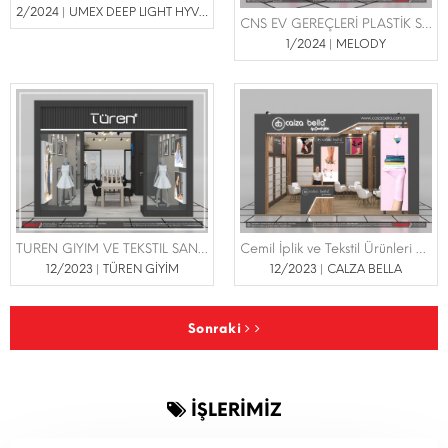
2/2024 | UMEX DEEP LIGHT HYVRID LASER TECHNOLOGY
CNS EV GEREÇLERİ PLASTİK SAN. VE DIŞ TİC.LTD.ŞTİ | HOST İSTANBUL FUARI 15-18 ŞUBAT 2024
1/2024 | MELODY
TUREN GIYIM VE TEKSTIL SANAYI TICARET LTD STI | LİNEXPO İSTANBUL İÇ GİYİM FUARI 07-10 ŞUBAT 2024
Cemil İplik ve Tekstil Ürünleri San. ve Ticaret Ltd. Şti. | LİNEXPO İSTANBUL İÇ GİYİM FUARI 07-10 ŞUBAT 2024
12/2023 | TÜREN GİYİM
12/2023 | CALZA BELLA
Sonraki
İŞLERİMİZ