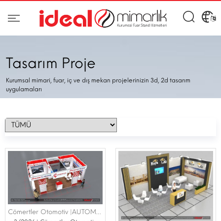
Tasarım Proje
Kurumsal mimari, fuar, iç ve dış mekan projelerinizin 3d, 2d tasarım
uygulamaları
Cömertler Otomotiv |AUTOMACHANİKA FUARI 19-22 MAYIS 2026