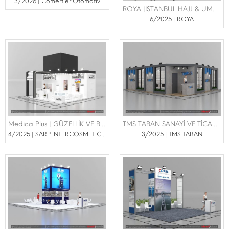
3/2026 | Cömertler Otomotiv
ROYA |ISTANBUL HAJJ & UMRAH INTERNATIONAL TRAVEL SERVICES FAIR
6/2025 | ROYA
Medica Plus | GÜZELLİK VE BAKIM FUARI 24-27 NİSAN 2025
TMS TABAN SANAYİ VE TİCARET LİMİTED ŞİRKETİ | AYSAF FUARI 29 NİSAN - 02 MAYIS 2025
4/2025 | SARP INTERCOSMETICS KOZMETIK
3/2025 | TMS TABAN