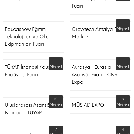
Fuarı
1
Educashow Eğitim
Growtech Antalya Fuar
Müşteri
Teknolojileri ve Okul
Merkezi
Ekipmanları Fuarı
1
1
TÜYAP İstanbul Kauçuk
Müşteri
Avrasya | Eurasia
Müşteri
Endüstrisi Fuarı
Asansör Fuarı - CNR
Expo
10
3
Uluslararası Asansör
Müşteri
MÜSİAD EXPO
Müşteri
İstanbul - TÜYAP
7
4