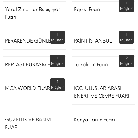
1
Yerel Zincirler Buluşuyor
Equist Fuarı
Müşteri
Fuarı
1
1
PERAKENDE GÜNLERİ
Müşteri
PAİNT İSTANBUL
Müşteri
1
2
REPLAST EURASİA FUARI
Müşteri
Turkchem Fuarı
Müşteri
1
MCA WORLD FUARI
Müşteri
ICCI ULUSLAR ARASI
ENERJİ VE ÇEVRE FUARI
GÜZELLİK VE BAKIM
Konya Tarım Fuarı
FUARI