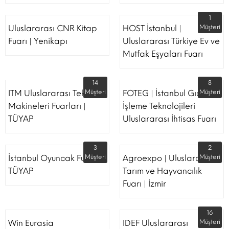
1
Uluslararası CNR Kitap
HOST İstanbul |
Müşteri
Fuarı | Yenikapı
Uluslararası Türkiye Ev ve
Mutfak Eşyaları Fuarı
14
8
ITM Uluslararası Tekstil
Müşteri
FOTEG | İstanbul Gıda
Müşteri
Makineleri Fuarları |
İşleme Teknolojileri
TÜYAP
Uluslararası İhtisas Fuarı
3
2
İstanbul Oyuncak Fuarı -
Müşteri
Agroexpo | Uluslararası
Müşteri
TÜYAP
Tarım ve Hayvancılık
Fuarı | İzmir
16
Win Eurasia
IDEF Uluslararası
Müşteri