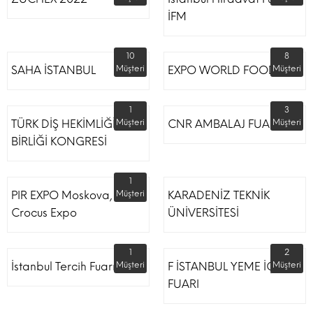
İFM
10
8
SAHA İSTANBUL
Müşteri
EXPO WORLD FOOD
Müşteri
1
3
TÜRK DİŞ HEKİMLİĞİ
Müşteri
CNR AMBALAJ FUARI
Müşteri
BİRLİĞİ KONGRESİ
1
PIR EXPO Moskova,
Müşteri
KARADENİZ TEKNİK
Crocus Expo
ÜNİVERSİTESİ
1
2
İstanbul Tercih Fuarı
Müşteri
F İSTANBUL YEME İÇME
Müşteri
FUARI