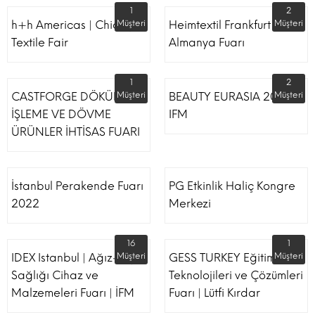
1
2
h+h Americas | Chicago
Müşteri
Heimtextil Frankfurt
Müşteri
Textile Fair
Almanya Fuarı
1
2
CASTFORGE DÖKÜM,
Müşteri
BEAUTY EURASIA 2022
Müşteri
İŞLEME VE DÖVME
IFM
ÜRÜNLER İHTİSAS FUARI
İstanbul Perakende Fuarı
PG Etkinlik Haliç Kongre
2022
Merkezi
16
1
IDEX Istanbul | Ağız-Diş
Müşteri
GESS TURKEY Eğitim
Müşteri
Sağlığı Cihaz ve
Teknolojileri ve Çözümleri
Malzemeleri Fuarı | İFM
Fuarı | Lütfi Kırdar