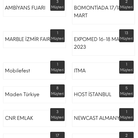
3
2
AMBİYANS FUARI
Müşteri
BOMONTİADA 17/18
Müşteri
MART
1
13
MARBLE İZMİR FAIR
Müşteri
EXPOMED 16-18 MART
Müşteri
2023
1
1
Mobilefest
Müşteri
ITMA
Müşteri
8
5
Maden Türkiye
Müşteri
HOST İSTANBUL
Müşteri
3
1
CNR EMLAK
Müşteri
NEWCAST ALMANYA
Müşteri
17
2