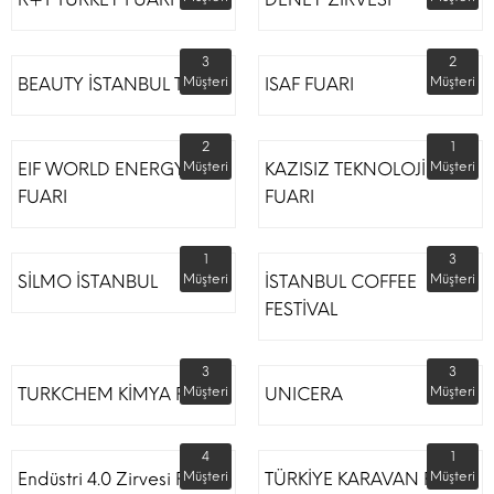
3
2
BEAUTY İSTANBUL TÜYAP
Müşteri
ISAF FUARI
Müşteri
2
1
EIF WORLD ENERGY
Müşteri
KAZISIZ TEKNOLOJİLER
Müşteri
FUARI
FUARI
1
3
SİLMO İSTANBUL
Müşteri
İSTANBUL COFFEE
Müşteri
FESTİVAL
3
3
TURKCHEM KİMYA FUARI
Müşteri
UNICERA
Müşteri
4
1
Endüstri 4.0 Zirvesi Fuarı
Müşteri
TÜRKİYE KARAVAN FUARI
Müşteri