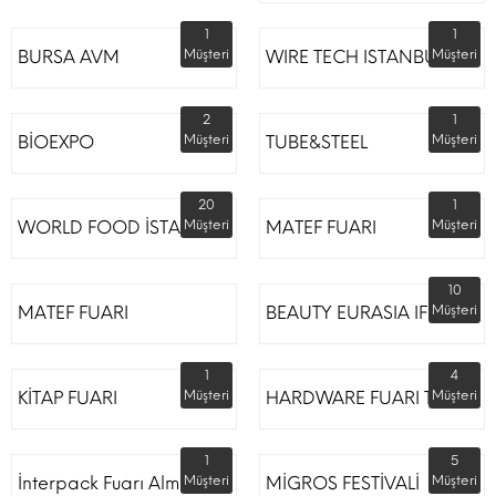
1
1
BURSA AVM
Müşteri
WIRE TECH ISTANBUL
Müşteri
2
1
BİOEXPO
Müşteri
TUBE&STEEL
Müşteri
20
1
WORLD FOOD İSTANBUL
Müşteri
MATEF FUARI
Müşteri
10
MATEF FUARI
BEAUTY EURASIA IFM
Müşteri
1
4
KİTAP FUARI
Müşteri
HARDWARE FUARI TÜYAP
Müşteri
1
5
İnterpack Fuarı Almanya
Müşteri
MİGROS FESTİVALİ
Müşteri