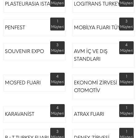
PLASTEURASIA ISTANBUL
Müşteri
LOGITRANS TURKEY
Müşteri
1
3
PENFEST
Müşteri
MOBİLYA FUARI TÜYAP
Müşteri
3
4
SOUVENIR EXPO
Müşteri
AVM İÇ VE DIŞ
Müşteri
STANDLARI
4
1
MOSFED FUARI
Müşteri
EKONOMİ ZİRVESİ
Müşteri
OTOMOTİV
4
1
KARAVANİST
Müşteri
ATRAX FUARI
Müşteri
3
1
R+T TURKEY FUARI
Müşteri
DENEY ZİRVESİ
Müşteri