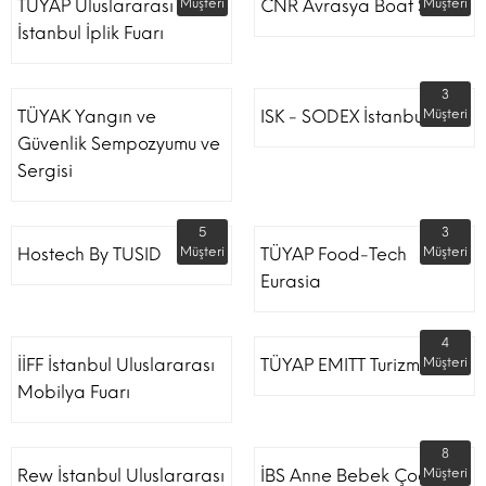
TÜYAP Uluslararası
Müşteri
CNR Avrasya Boat Show
Müşteri
İstanbul İplik Fuarı
3
TÜYAK Yangın ve
ISK - SODEX İstanbul
Müşteri
Güvenlik Sempozyumu ve
Sergisi
5
3
Hostech By TUSID
Müşteri
TÜYAP Food-Tech
Müşteri
Eurasia
4
İİFF İstanbul Uluslararası
TÜYAP EMITT Turizm Fuarı
Müşteri
Mobilya Fuarı
8
Rew İstanbul Uluslararası
İBS Anne Bebek Çocuk
Müşteri