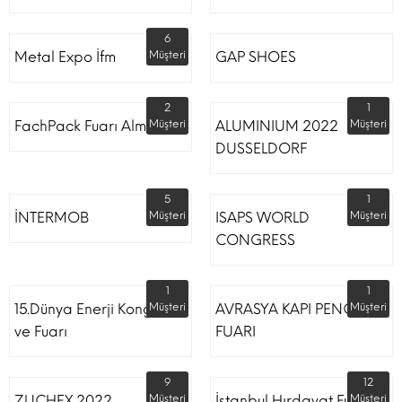
6
Metal Expo İfm
Müşteri
GAP SHOES
2
1
FachPack Fuarı Almanya
Müşteri
ALUMINIUM 2022
Müşteri
DUSSELDORF
5
1
İNTERMOB
Müşteri
ISAPS WORLD
Müşteri
CONGRESS
1
1
15.Dünya Enerji Kongresi
Müşteri
AVRASYA KAPI PENCERE
Müşteri
ve Fuarı
FUARI
9
12
ZUCHEX 2022
Müşteri
İstanbul Hırdavat Fuarı
Müşteri