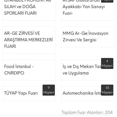
İSTANBUL PROHUNT AV
AYSAF Uluslararası
SiLAH ve DOĞA
Ayakkabı Yan Sanayi
SPORLARI FUARI
Fuarı
AR-GE ZİRVESİ VE
MMG Ar-Ge İnovasyon
ARAŞTIRMA MERKEZLERİ
Zirvesi Ve Sergisi
FUARI
4
Food İstanbul -
İç ve Dış Mekan Tasarım
Müşteri
CNREXPO
ve Uygulama
9
35
TÜYAP Yapı Fuarı
Müşteri
Automechanika İstanbul
Müşteri
Toplam Fuar Alanları: 204