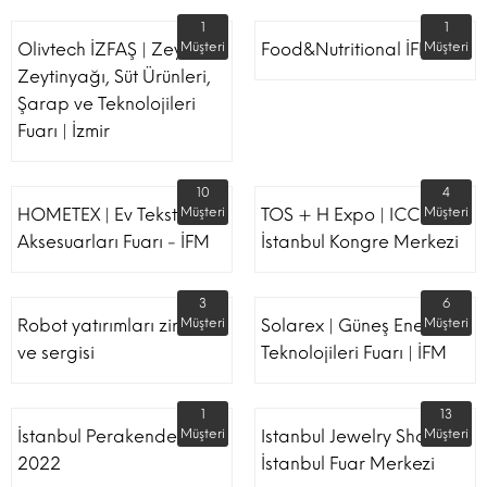
1
1
Olivtech İZFAŞ | Zeytin,
Müşteri
Food&Nutritional İFM
Müşteri
Zeytinyağı, Süt Ürünleri,
Şarap ve Teknolojileri
Fuarı | İzmir
10
4
HOMETEX | Ev Tekstili Ve
Müşteri
TOS + H Expo | ICC -
Müşteri
Aksesuarları Fuarı - İFM
İstanbul Kongre Merkezi
3
6
Robot yatırımları zirvesi
Müşteri
Solarex | Güneş Enerjisi &
Müşteri
ve sergisi
Teknolojileri Fuarı | İFM
1
13
İstanbul Perakende Fuarı
Müşteri
Istanbul Jewelry Show |
Müşteri
2022
İstanbul Fuar Merkezi