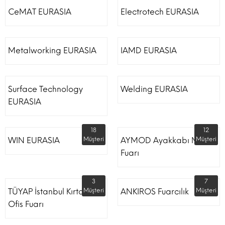
CeMAT EURASIA
Electrotech EURASIA
Metalworking EURASIA
IAMD EURASIA
Surface Technology
Welding EURASIA
EURASIA
18
12
WIN EURASIA
Müşteri
AYMOD Ayakkabı Moda
Müşteri
Fuarı
3
7
TÜYAP İstanbul Kırtasiye
Müşteri
ANKIROS Fuarcılık
Müşteri
Ofis Fuarı