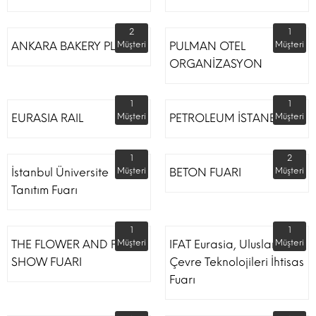
2
1
ANKARA BAKERY PLUS
Müşteri
PULMAN OTEL
Müşteri
ORGANİZASYON
1
1
EURASIA RAIL
Müşteri
PETROLEUM İSTANBUL
Müşteri
1
2
İstanbul Üniversite
Müşteri
BETON FUARI
Müşteri
Tanıtım Fuarı
1
1
THE FLOWER AND PLANT
Müşteri
IFAT Eurasia, Uluslararası
Müşteri
SHOW FUARI
Çevre Teknolojileri İhtisas
Fuarı