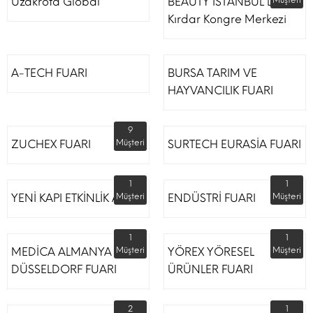
Uzakrota Global
BEAUTY İSTANBUL Lütfi
Müşteri
Kırdar Kongre Merkezi
A-TECH FUARI
BURSA TARIM VE
HAYVANCILIK FUARI
9
ZUCHEX FUARI
Müşteri
SURTECH EURASİA FUARI
1
1
YENİ KAPI ETKİNLİK ALANI
Müşteri
ENDÜSTRİ FUARI
Müşteri
1
1
MEDİCA ALMANYA
Müşteri
YÖREX YÖRESEL
Müşteri
DÜSSELDORF FUARI
ÜRÜNLER FUARI
2
1