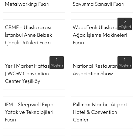
Metalworking Fuarı
Savunma Sanayii Fuarı
5
CBME - Uluslararası
WoodTech Uluslararası
Müşteri
İstanbul Anne Bebek
Ağaç İşleme Makineleri
Çocuk Ürünleri Fuarı
Fuarı
1
1
Yerli Market Haftası Fuarı
Müşteri
National Restaurant
Müşteri
| WOW Convention
Association Show
Center Yeşilköy
İFM - Sleepwell Expo
Pullman Istanbul Airport
Yatak ve Teknolojileri
Hotel & Convention
Fuarı
Center