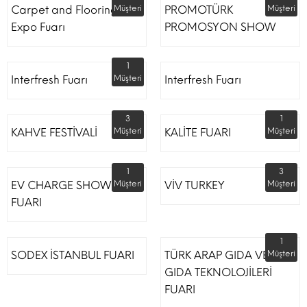
Carpet and Flooring
Müşteri
PROMOTÜRK
Müşteri
Expo Fuarı
PROMOSYON SHOW
1
Interfresh Fuarı
Müşteri
Interfresh Fuarı
3
1
KAHVE FESTİVALİ
Müşteri
KALİTE FUARI
Müşteri
1
3
EV CHARGE SHOW
Müşteri
VİV TURKEY
Müşteri
FUARI
1
SODEX İSTANBUL FUARI
TÜRK ARAP GIDA VE
Müşteri
GIDA TEKNOLOJİLERİ
FUARI