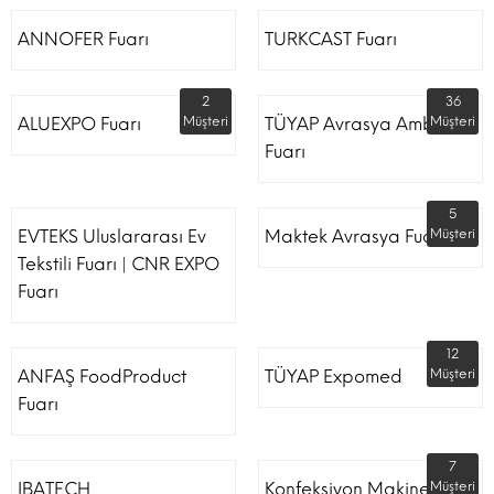
ANNOFER Fuarı
TURKCAST Fuarı
2
36
ALUEXPO Fuarı
Müşteri
TÜYAP Avrasya Ambalaj
Müşteri
Fuarı
5
EVTEKS Uluslararası Ev
Maktek Avrasya Fuarı
Müşteri
Tekstili Fuarı | CNR EXPO
Fuarı
12
ANFAŞ FoodProduct
TÜYAP Expomed
Müşteri
Fuarı
7
IBATECH
Konfeksiyon Makinesi
Müşteri