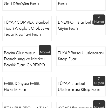
Geri Dönüşüm Fuarı
Fuarı
4
TÜYAP COMVEX İstanbul
LINEXPO | İstanbul İç
Müşteri
Ticari Araçlar, Otobüs ve
Giyim Fuarı
Tedarik Sanayi Fuarı
1
Bayim Olur musun
Müşteri
TÜYAP Bursa Uluslararası
Franchising ve Markalı
Kitap Fuarı
Bayilik Fuarı CNREXPO
7
Evlilik Dünyası Evlilik
TÜYAP İstanbul
Müşteri
Hazırlık Fuarı
Uluslararası Kitap Fuarı
12
Müşteri