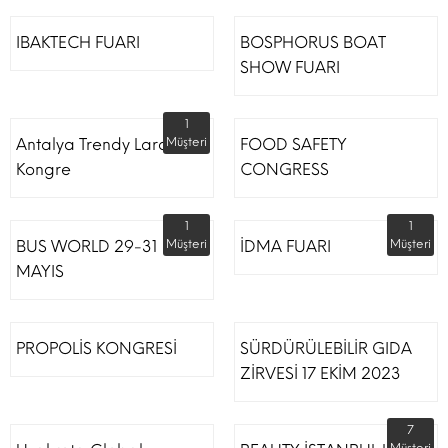
IBAKTECH FUARI
BOSPHORUS BOAT
SHOW FUARI
1
Antalya Trendy Lara Otel
Müşteri
FOOD SAFETY
Kongre
CONGRESS
1
1
BUS WORLD 29-31
Müşteri
İDMA FUARI
Müşteri
MAYIS
PROPOLİS KONGRESİ
SÜRDÜRÜLEBİLİR GIDA
ZİRVESİ 17 EKİM 2023
7