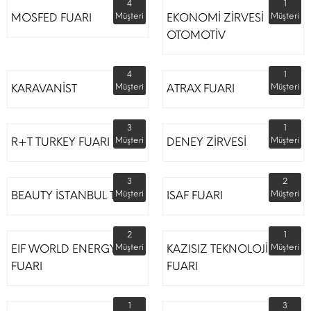
4
1
MOSFED FUARI
Müşteri
EKONOMİ ZİRVESİ
Müşteri
OTOMOTİV
4
1
KARAVANİST
Müşteri
ATRAX FUARI
Müşteri
3
1
R+T TURKEY FUARI
Müşteri
DENEY ZİRVESİ
Müşteri
3
2
BEAUTY İSTANBUL TÜYAP
Müşteri
ISAF FUARI
Müşteri
2
1
EIF WORLD ENERGY
Müşteri
KAZISIZ TEKNOLOJİLER
Müşteri
FUARI
FUARI
1
3