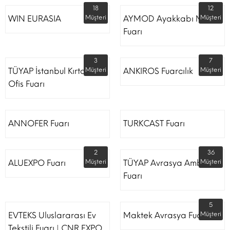
18
12
WIN EURASIA
Müşteri
AYMOD Ayakkabı Moda
Müşteri
Fuarı
3
7
TÜYAP İstanbul Kırtasiye
Müşteri
ANKIROS Fuarcılık
Müşteri
Ofis Fuarı
ANNOFER Fuarı
TURKCAST Fuarı
2
36
ALUEXPO Fuarı
Müşteri
TÜYAP Avrasya Ambalaj
Müşteri
Fuarı
5
EVTEKS Uluslararası Ev
Maktek Avrasya Fuarı
Müşteri
Tekstili Fuarı | CNR EXPO