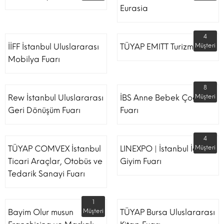
Eurasia
4
İİFF İstanbul Uluslararası
TÜYAP EMITT Turizm Fuarı
Müşteri
Mobilya Fuarı
8
Rew İstanbul Uluslararası
İBS Anne Bebek Çocuk
Müşteri
Geri Dönüşüm Fuarı
Fuarı
4
TÜYAP COMVEX İstanbul
LINEXPO | İstanbul İç
Müşteri
Ticari Araçlar, Otobüs ve
Giyim Fuarı
Tedarik Sanayi Fuarı
1
Bayim Olur musun
Müşteri
TÜYAP Bursa Uluslararası