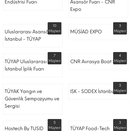
Endüstrisi Fuarı
Asansör Fuarı - CNR
Expo
10
3
Uluslararası Asansör
Müşteri
MÜSİAD EXPO
Müşteri
İstanbul - TÜYAP
7
4
TÜYAP Uluslararası
Müşteri
CNR Avrasya Boat Show
Müşteri
İstanbul İplik Fuarı
3
TÜYAK Yangın ve
ISK - SODEX İstanbul
Müşteri
Güvenlik Sempozyumu ve
Sergisi
5
3
Hostech By TUSID
Müşteri
TÜYAP Food-Tech
Müşteri