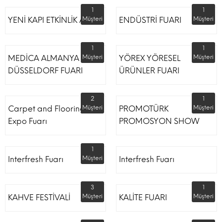
1
1
YENİ KAPI ETKİNLİK ALANI
Müşteri
ENDÜSTRİ FUARI
Müşteri
1
1
MEDİCA ALMANYA
Müşteri
YÖREX YÖRESEL
Müşteri
DÜSSELDORF FUARI
ÜRÜNLER FUARI
2
1
Carpet and Flooring
Müşteri
PROMOTÜRK
Müşteri
Expo Fuarı
PROMOSYON SHOW
1
Interfresh Fuarı
Müşteri
Interfresh Fuarı
3
1
KAHVE FESTİVALİ
Müşteri
KALİTE FUARI
Müşteri