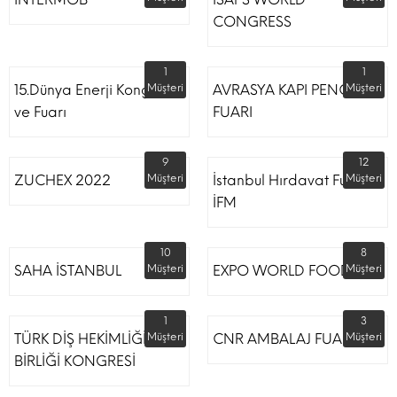
CONGRESS
1
1
15.Dünya Enerji Kongresi
Müşteri
AVRASYA KAPI PENCERE
Müşteri
ve Fuarı
FUARI
9
12
ZUCHEX 2022
Müşteri
İstanbul Hırdavat Fuarı
Müşteri
İFM
10
8
SAHA İSTANBUL
Müşteri
EXPO WORLD FOOD
Müşteri
1
3
TÜRK DİŞ HEKİMLİĞİ
Müşteri
CNR AMBALAJ FUARI
Müşteri
BİRLİĞİ KONGRESİ