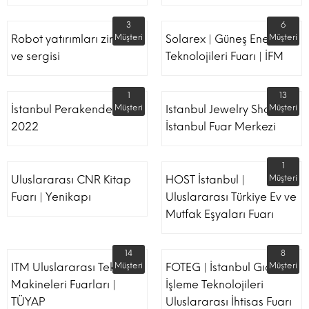
3
6
Robot yatırımları zirvesi
Müşteri
Solarex | Güneş Enerjisi &
Müşteri
ve sergisi
Teknolojileri Fuarı | İFM
1
13
İstanbul Perakende Fuarı
Müşteri
Istanbul Jewelry Show |
Müşteri
2022
İstanbul Fuar Merkezi
1
Uluslararası CNR Kitap
HOST İstanbul |
Müşteri
Fuarı | Yenikapı
Uluslararası Türkiye Ev ve
Mutfak Eşyaları Fuarı
14
8
ITM Uluslararası Tekstil
Müşteri
FOTEG | İstanbul Gıda
Müşteri
Makineleri Fuarları |
İşleme Teknolojileri
TÜYAP
Uluslararası İhtisas Fuarı