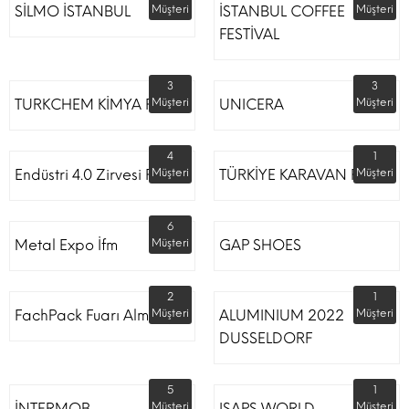
SİLMO İSTANBUL
Müşteri
İSTANBUL COFFEE
Müşteri
FESTİVAL
3
3
TURKCHEM KİMYA FUARI
Müşteri
UNICERA
Müşteri
4
1
Endüstri 4.0 Zirvesi Fuarı
Müşteri
TÜRKİYE KARAVAN FUARI
Müşteri
6
Metal Expo İfm
Müşteri
GAP SHOES
2
1
FachPack Fuarı Almanya
Müşteri
ALUMINIUM 2022
Müşteri
DUSSELDORF
5
1
İNTERMOB
Müşteri
ISAPS WORLD
Müşteri