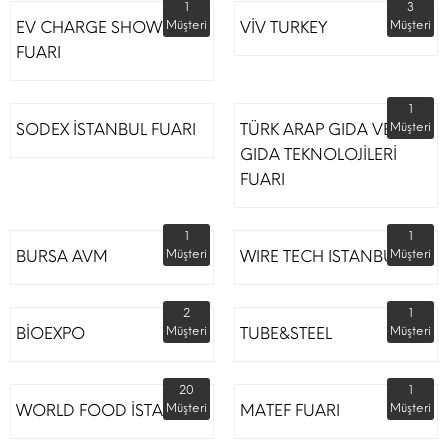
1
3
EV CHARGE SHOW
Müşteri
VİV TURKEY
Müşteri
FUARI
1
SODEX İSTANBUL FUARI
TÜRK ARAP GIDA VE
Müşteri
GIDA TEKNOLOJİLERİ
FUARI
1
1
BURSA AVM
Müşteri
WIRE TECH ISTANBUL
Müşteri
2
1
BİOEXPO
Müşteri
TUBE&STEEL
Müşteri
20
1
WORLD FOOD İSTANBUL
Müşteri
MATEF FUARI
Müşteri