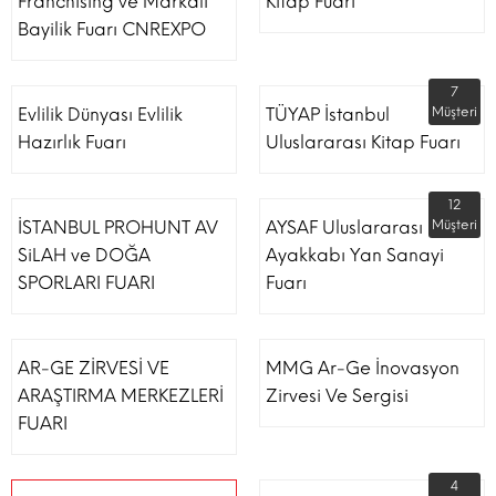
Franchising ve Markalı
Kitap Fuarı
Bayilik Fuarı CNREXPO
7
Evlilik Dünyası Evlilik
TÜYAP İstanbul
Müşteri
Hazırlık Fuarı
Uluslararası Kitap Fuarı
12
İSTANBUL PROHUNT AV
AYSAF Uluslararası
Müşteri
SiLAH ve DOĞA
Ayakkabı Yan Sanayi
SPORLARI FUARI
Fuarı
AR-GE ZİRVESİ VE
MMG Ar-Ge İnovasyon
ARAŞTIRMA MERKEZLERİ
Zirvesi Ve Sergisi
FUARI
4