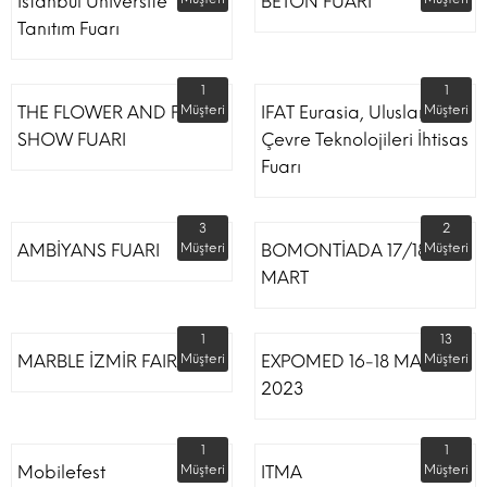
İstanbul Üniversite
BETON FUARI
Tanıtım Fuarı
1
1
THE FLOWER AND PLANT
Müşteri
IFAT Eurasia, Uluslararası
Müşteri
SHOW FUARI
Çevre Teknolojileri İhtisas
Fuarı
3
2
AMBİYANS FUARI
Müşteri
BOMONTİADA 17/18
Müşteri
MART
1
13
MARBLE İZMİR FAIR
Müşteri
EXPOMED 16-18 MART
Müşteri
2023
1
1
Mobilefest
Müşteri
ITMA
Müşteri