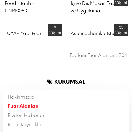
Food İstanbul -
İç ve Dış Mekan Tasarım
Müşteri
CNREXPO
ve Uygulama
9
35
TÜYAP Yapı Fuarı
Müşteri
Automechanika İstanbul
Müşteri
Toplam Fuar Alanları: 204
KURUMSAL
Hakkımızda
Fuar Alanları
Bizden Haberler
İnsan Kaynakları