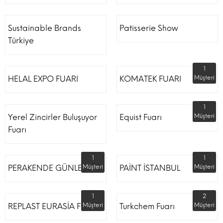
Sustainable Brands
Patisserie Show
Türkiye
1
HELAL EXPO FUARI
KOMATEK FUARI
Müşteri
1
Yerel Zincirler Buluşuyor
Equist Fuarı
Müşteri
Fuarı
1
1
PERAKENDE GÜNLERİ
Müşteri
PAİNT İSTANBUL
Müşteri
1
2
REPLAST EURASİA FUARI
Müşteri
Turkchem Fuarı
Müşteri