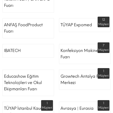
Fuarı
12
ANFAŞ FoodProduct
TÜYAP Expomed
Müşteri
Fuarı
7
IBATECH
Konfeksiyon Makinesi
Müşteri
Fuarı
1
Educashow Eğitim
Growtech Antalya Fuar
Müşteri
Teknolojileri ve Okul
Merkezi
Ekipmanları Fuarı
1
1
TÜYAP İstanbul Kauçuk
Müşteri
Avrasya | Eurasia
Müşteri