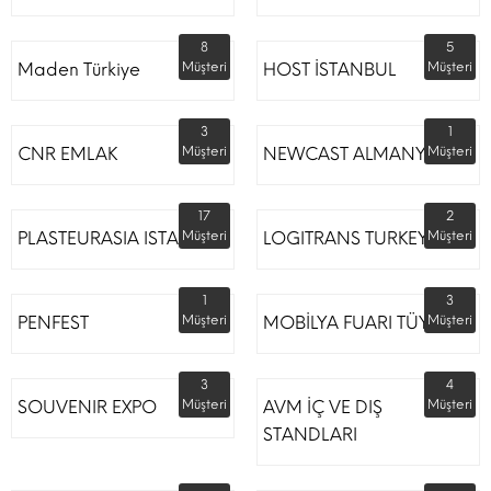
8
5
Maden Türkiye
Müşteri
HOST İSTANBUL
Müşteri
3
1
CNR EMLAK
Müşteri
NEWCAST ALMANYA
Müşteri
17
2
PLASTEURASIA ISTANBUL
Müşteri
LOGITRANS TURKEY
Müşteri
1
3
PENFEST
Müşteri
MOBİLYA FUARI TÜYAP
Müşteri
3
4
SOUVENIR EXPO
Müşteri
AVM İÇ VE DIŞ
Müşteri
STANDLARI