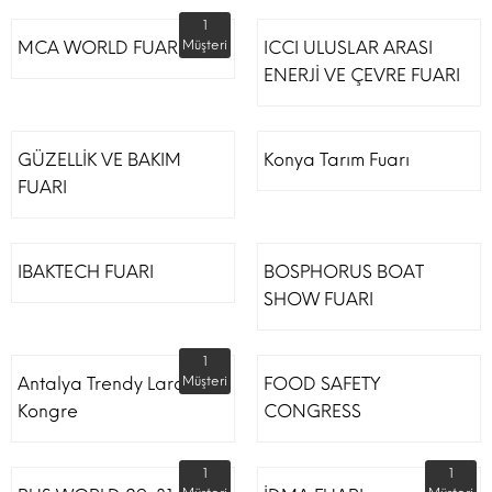
1
MCA WORLD FUARI
Müşteri
ICCI ULUSLAR ARASI
ENERJİ VE ÇEVRE FUARI
GÜZELLİK VE BAKIM
Konya Tarım Fuarı
FUARI
IBAKTECH FUARI
BOSPHORUS BOAT
SHOW FUARI
1
Antalya Trendy Lara Otel
Müşteri
FOOD SAFETY
Kongre
CONGRESS
1
1