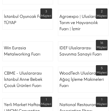
3
2
İstanbul Oyuncak Fuarı -
Müşteri
Agroexpo | Uluslararası
Müşteri
TÜYAP
Tarım ve Hayvancılık
Fuarı | İzmir
16
Win Eurasia
IDEF Uluslararası
Müşteri
Metalworking Fuarı
Savunma Sanayii Fuarı
5
CBME - Uluslararası
WoodTech Uluslararası
Müşteri
İstanbul Anne Bebek
Ağaç İşleme Makineleri
Çocuk Ürünleri Fuarı
Fuarı
1
1
Yerli Market Haftası Fuarı
Müşteri
National Restaurant
Müşteri
| WOW Convention
Association Show