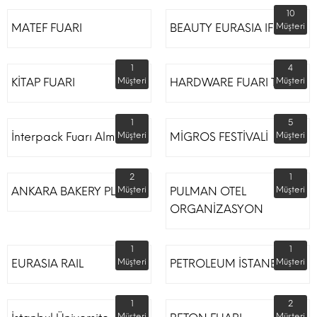
10
MATEF FUARI
BEAUTY EURASIA IFM
Müşteri
1
4
KİTAP FUARI
Müşteri
HARDWARE FUARI TÜYAP
Müşteri
1
5
İnterpack Fuarı Almanya
Müşteri
MİGROS FESTİVALİ
Müşteri
2
1
ANKARA BAKERY PLUS
Müşteri
PULMAN OTEL
Müşteri
ORGANİZASYON
1
1
EURASIA RAIL
Müşteri
PETROLEUM İSTANBUL
Müşteri
1
2
Müşteri
Müşteri