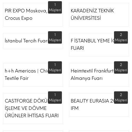
1
PIR EXPO Moskova,
Müşteri
KARADENİZ TEKNİK
Crocus Expo
ÜNİVERSİTESİ
1
2
İstanbul Tercih Fuarı
Müşteri
F İSTANBUL YEME İÇME
Müşteri
FUARI
1
2
h+h Americas | Chicago
Müşteri
Heimtextil Frankfurt
Müşteri
Textile Fair
Almanya Fuarı
1
2
CASTFORGE DÖKÜM,
Müşteri
BEAUTY EURASIA 2022
Müşteri
İŞLEME VE DÖVME
IFM
ÜRÜNLER İHTİSAS FUARI