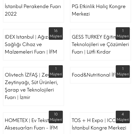
İstanbul Perakende Fuarı
PG Etkinlik Haliç Kongre
2022
Merkezi
16
1
IDEX Istanbul | Ağız-Diş
Müşteri
GESS TURKEY Eğitim
Müşteri
Sağlığı Cihaz ve
Teknolojileri ve Çözümleri
Malzemeleri Fuarı | İFM
Fuarı | Lütfi Kırdar
1
1
Olivtech İZFAŞ | Zeytin,
Müşteri
Food&Nutritional İFM
Müşteri
Zeytinyağı, Süt Ürünleri,
Şarap ve Teknolojileri
Fuarı | İzmir
10
4
HOMETEX | Ev Tekstili Ve
Müşteri
TOS + H Expo | ICC -
Müşteri
Aksesuarları Fuarı - İFM
İstanbul Kongre Merkezi