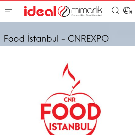
Food İstanbul - CNREXPO