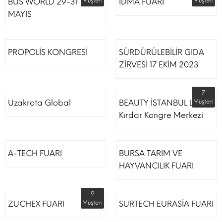
BUS WORLD 29-31
Müşteri
İDMA FUARI
Müşteri
MAYIS
PROPOLİS KONGRESİ
SÜRDÜRÜLEBİLİR GIDA
ZİRVESİ 17 EKİM 2023
7
Uzakrota Global
BEAUTY İSTANBUL Lütfi
Müşteri
Kırdar Kongre Merkezi
A-TECH FUARI
BURSA TARIM VE
HAYVANCILIK FUARI
9
ZUCHEX FUARI
Müşteri
SURTECH EURASİA FUARI