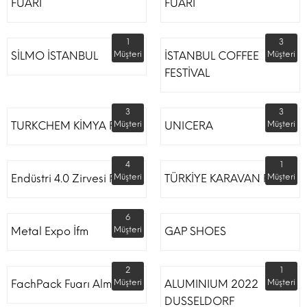
FUARI
FUARI
1
3
SİLMO İSTANBUL
Müşteri
İSTANBUL COFFEE
Müşteri
FESTİVAL
3
3
TURKCHEM KİMYA FUARI
Müşteri
UNICERA
Müşteri
4
1
Endüstri 4.0 Zirvesi Fuarı
Müşteri
TÜRKİYE KARAVAN FUARI
Müşteri
6
Metal Expo İfm
Müşteri
GAP SHOES
2
1
FachPack Fuarı Almanya
Müşteri
ALUMINIUM 2022
Müşteri
DUSSELDORF