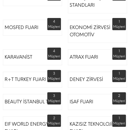
STANDLARI
4
1
MOSFED FUARI
Müşteri
EKONOMİ ZİRVESİ
Müşteri
OTOMOTİV
4
1
KARAVANİST
Müşteri
ATRAX FUARI
Müşteri
3
1
R+T TURKEY FUARI
Müşteri
DENEY ZİRVESİ
Müşteri
3
2
BEAUTY İSTANBUL TÜYAP
Müşteri
ISAF FUARI
Müşteri
2
1
EIF WORLD ENERGY
Müşteri
KAZISIZ TEKNOLOJİLER
Müşteri