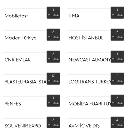
1
1
Mobilefest
Müşteri
ITMA
Müşteri
8
5
Maden Türkiye
Müşteri
HOST İSTANBUL
Müşteri
3
1
CNR EMLAK
Müşteri
NEWCAST ALMANYA
Müşteri
17
2
PLASTEURASIA ISTANBUL
Müşteri
LOGITRANS TURKEY
Müşteri
1
3
PENFEST
Müşteri
MOBİLYA FUARI TÜYAP
Müşteri
3
4
SOUVENIR EXPO
Müşteri
AVM İÇ VE DIŞ
Müşteri