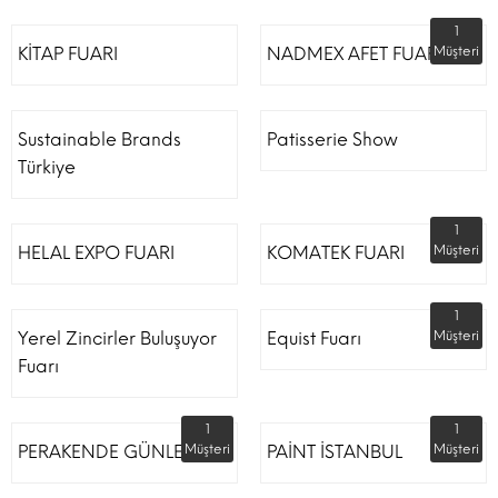
1
KİTAP FUARI
NADMEX AFET FUARI
Müşteri
Sustainable Brands
Patisserie Show
Türkiye
1
HELAL EXPO FUARI
KOMATEK FUARI
Müşteri
1
Yerel Zincirler Buluşuyor
Equist Fuarı
Müşteri
Fuarı
1
1
PERAKENDE GÜNLERİ
Müşteri
PAİNT İSTANBUL
Müşteri