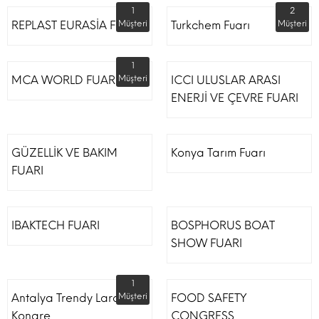
1
2
REPLAST EURASİA FUARI
Müşteri
Turkchem Fuarı
Müşteri
1
MCA WORLD FUARI
Müşteri
ICCI ULUSLAR ARASI
ENERJİ VE ÇEVRE FUARI
GÜZELLİK VE BAKIM
Konya Tarım Fuarı
FUARI
IBAKTECH FUARI
BOSPHORUS BOAT
SHOW FUARI
1
Antalya Trendy Lara Otel
Müşteri
FOOD SAFETY
Kongre
CONGRESS