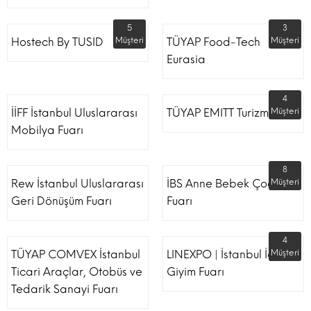
5
3
Hostech By TUSID
Müşteri
TÜYAP Food-Tech
Müşteri
Eurasia
4
İİFF İstanbul Uluslararası
TÜYAP EMITT Turizm Fuarı
Müşteri
Mobilya Fuarı
8
Rew İstanbul Uluslararası
İBS Anne Bebek Çocuk
Müşteri
Geri Dönüşüm Fuarı
Fuarı
4
TÜYAP COMVEX İstanbul
LINEXPO | İstanbul İç
Müşteri
Ticari Araçlar, Otobüs ve
Giyim Fuarı
Tedarik Sanayi Fuarı