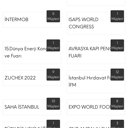
5
1
İNTERMOB
Müşteri
ISAPS WORLD
Müşteri
CONGRESS
1
1
15.Dünya Enerji Kongresi
Müşteri
AVRASYA KAPI PENCERE
Müşteri
ve Fuarı
FUARI
9
12
ZUCHEX 2022
Müşteri
İstanbul Hırdavat Fuarı
Müşteri
İFM
10
8
SAHA İSTANBUL
Müşteri
EXPO WORLD FOOD
Müşteri
1
3