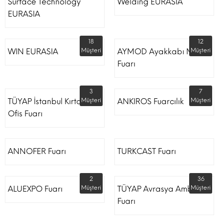
Surface Technology
Welding EURASIA
EURASIA
18
12
WIN EURASIA
Müşteri
AYMOD Ayakkabı Moda
Müşteri
Fuarı
3
7
TÜYAP İstanbul Kırtasiye
Müşteri
ANKIROS Fuarcılık
Müşteri
Ofis Fuarı
ANNOFER Fuarı
TURKCAST Fuarı
2
36
ALUEXPO Fuarı
Müşteri
TÜYAP Avrasya Ambalaj
Müşteri
Fuarı