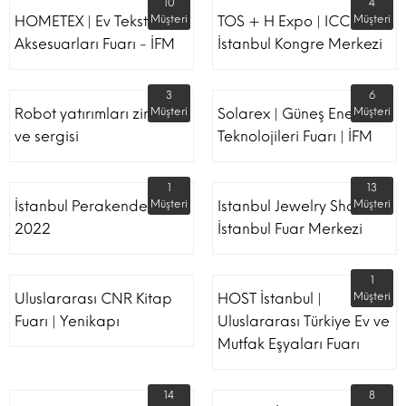
10
4
HOMETEX | Ev Tekstili Ve
Müşteri
TOS + H Expo | ICC -
Müşteri
Aksesuarları Fuarı - İFM
İstanbul Kongre Merkezi
3
6
Robot yatırımları zirvesi
Müşteri
Solarex | Güneş Enerjisi &
Müşteri
ve sergisi
Teknolojileri Fuarı | İFM
1
13
İstanbul Perakende Fuarı
Müşteri
Istanbul Jewelry Show |
Müşteri
2022
İstanbul Fuar Merkezi
1
Uluslararası CNR Kitap
HOST İstanbul |
Müşteri
Fuarı | Yenikapı
Uluslararası Türkiye Ev ve
Mutfak Eşyaları Fuarı
14
8