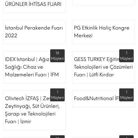
ÜRÜNLER İHTİSAS FUARI
İstanbul Perakende Fuarı
PG Etkinlik Haliç Kongre
2022
Merkezi
16
1
IDEX Istanbul | Ağız-Diş
Müşteri
GESS TURKEY Eğitim
Müşteri
Sağlığı Cihaz ve
Teknolojileri ve Çözümleri
Malzemeleri Fuarı | İFM
Fuarı | Lütfi Kırdar
1
1
Olivtech İZFAŞ | Zeytin,
Müşteri
Food&Nutritional İFM
Müşteri
Zeytinyağı, Süt Ürünleri,
Şarap ve Teknolojileri
Fuarı | İzmir