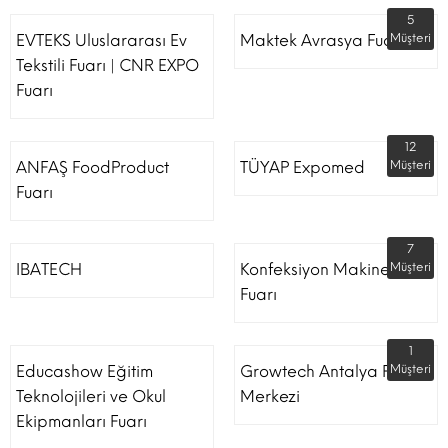
5
EVTEKS Uluslararası Ev
Maktek Avrasya Fuarı
Müşteri
Tekstili Fuarı | CNR EXPO
Fuarı
12
ANFAŞ FoodProduct
TÜYAP Expomed
Müşteri
Fuarı
7
IBATECH
Konfeksiyon Makinesi
Müşteri
Fuarı
1
Educashow Eğitim
Growtech Antalya Fuar
Müşteri
Teknolojileri ve Okul
Merkezi
Ekipmanları Fuarı