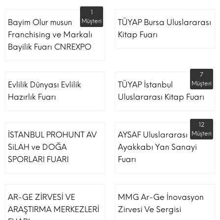
1
Bayim Olur musun
Müşteri
TÜYAP Bursa Uluslararası
Franchising ve Markalı
Kitap Fuarı
Bayilik Fuarı CNREXPO
7
Evlilik Dünyası Evlilik
TÜYAP İstanbul
Müşteri
Hazırlık Fuarı
Uluslararası Kitap Fuarı
12
İSTANBUL PROHUNT AV
AYSAF Uluslararası
Müşteri
SiLAH ve DOĞA
Ayakkabı Yan Sanayi
SPORLARI FUARI
Fuarı
AR-GE ZİRVESİ VE
MMG Ar-Ge İnovasyon
ARAŞTIRMA MERKEZLERİ
Zirvesi Ve Sergisi