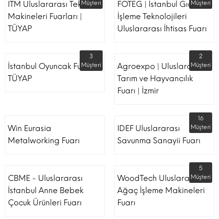
ITM Uluslararası Tekstil
Müşteri
FOTEG | İstanbul Gıda
Müşteri
Makineleri Fuarları |
İşleme Teknolojileri
TÜYAP
Uluslararası İhtisas Fuarı
3
2
İstanbul Oyuncak Fuarı -
Müşteri
Agroexpo | Uluslararası
Müşteri
TÜYAP
Tarım ve Hayvancılık
Fuarı | İzmir
16
Win Eurasia
IDEF Uluslararası
Müşteri
Metalworking Fuarı
Savunma Sanayii Fuarı
5
CBME - Uluslararası
WoodTech Uluslararası
Müşteri
İstanbul Anne Bebek
Ağaç İşleme Makineleri
Çocuk Ürünleri Fuarı
Fuarı