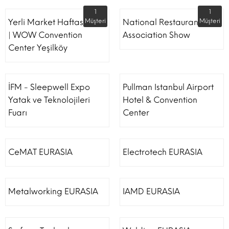
1
1
Yerli Market Haftası Fuarı
Müşteri
National Restaurant
Müşteri
| WOW Convention
Association Show
Center Yeşilköy
İFM - Sleepwell Expo
Pullman Istanbul Airport
Yatak ve Teknolojileri
Hotel & Convention
Fuarı
Center
CeMAT EURASIA
Electrotech EURASIA
Metalworking EURASIA
IAMD EURASIA