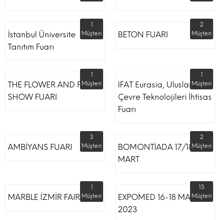
1
2
İstanbul Üniversite
Müşteri
BETON FUARI
Müşteri
Tanıtım Fuarı
1
1
THE FLOWER AND PLANT
Müşteri
IFAT Eurasia, Uluslararası
Müşteri
SHOW FUARI
Çevre Teknolojileri İhtisas
Fuarı
3
2
AMBİYANS FUARI
Müşteri
BOMONTİADA 17/18
Müşteri
MART
1
13
MARBLE İZMİR FAIR
Müşteri
EXPOMED 16-18 MART
Müşteri
2023