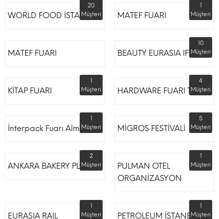
20
1
WORLD FOOD İSTANBUL
Müşteri
MATEF FUARI
Müşteri
10
MATEF FUARI
BEAUTY EURASIA IFM
Müşteri
1
4
KİTAP FUARI
Müşteri
HARDWARE FUARI TÜYAP
Müşteri
1
5
İnterpack Fuarı Almanya
Müşteri
MİGROS FESTİVALİ
Müşteri
2
1
ANKARA BAKERY PLUS
Müşteri
PULMAN OTEL
Müşteri
ORGANİZASYON
1
1
EURASIA RAIL
Müşteri
PETROLEUM İSTANBUL
Müşteri