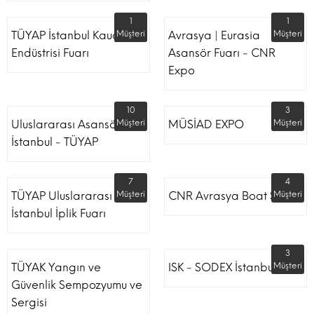
1
1
TÜYAP İstanbul Kauçuk
Müşteri
Avrasya | Eurasia
Müşteri
Endüstrisi Fuarı
Asansör Fuarı - CNR
Expo
10
3
Uluslararası Asansör
Müşteri
MÜSİAD EXPO
Müşteri
İstanbul - TÜYAP
7
4
TÜYAP Uluslararası
Müşteri
CNR Avrasya Boat Show
Müşteri
İstanbul İplik Fuarı
3
TÜYAK Yangın ve
ISK - SODEX İstanbul
Müşteri
Güvenlik Sempozyumu ve
Sergisi