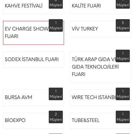
KAHVE FESTİVALİ
Müşteri
KALİTE FUARI
Müşteri
1
3
EV CHARGE SHOW
Müşteri
VİV TURKEY
Müşteri
FUARI
1
SODEX İSTANBUL FUARI
TÜRK ARAP GIDA VE
Müşteri
GIDA TEKNOLOJİLERİ
FUARI
1
1
BURSA AVM
Müşteri
WIRE TECH ISTANBUL
Müşteri
2
1
BİOEXPO
Müşteri
TUBE&STEEL
Müşteri