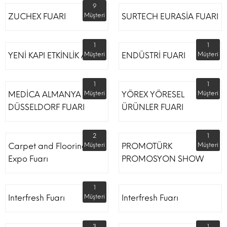
9
ZUCHEX FUARI
Müşteri
SURTECH EURASİA FUARI
1
1
YENİ KAPI ETKİNLİK ALANI
Müşteri
ENDÜSTRİ FUARI
Müşteri
1
1
MEDİCA ALMANYA
Müşteri
YÖREX YÖRESEL
Müşteri
DÜSSELDORF FUARI
ÜRÜNLER FUARI
2
1
Carpet and Flooring
Müşteri
PROMOTÜRK
Müşteri
Expo Fuarı
PROMOSYON SHOW
1
Interfresh Fuarı
Müşteri
Interfresh Fuarı
3
1