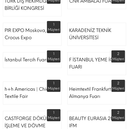
TÜRK DİŞ HEKİMLİĞİ
Müşteri
CNR AMBALAJ FUARI
Müşteri
BİRLİĞİ KONGRESİ
1
PIR EXPO Moskova,
Müşteri
KARADENİZ TEKNİK
Crocus Expo
ÜNİVERSİTESİ
1
2
İstanbul Tercih Fuarı
Müşteri
F İSTANBUL YEME İÇME
Müşteri
FUARI
1
2
h+h Americas | Chicago
Müşteri
Heimtextil Frankfurt
Müşteri
Textile Fair
Almanya Fuarı
1
2
CASTFORGE DÖKÜM,
Müşteri
BEAUTY EURASIA 2022
Müşteri
İŞLEME VE DÖVME
IFM