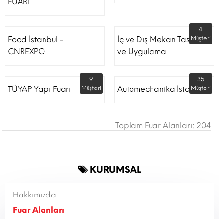
FUARI
4
Food İstanbul -
İç ve Dış Mekan Tasarım
Müşteri
CNREXPO
ve Uygulama
9
35
TÜYAP Yapı Fuarı
Müşteri
Automechanika İstanbul
Müşteri
Toplam Fuar Alanları: 204
KURUMSAL
Hakkımızda
Fuar Alanları