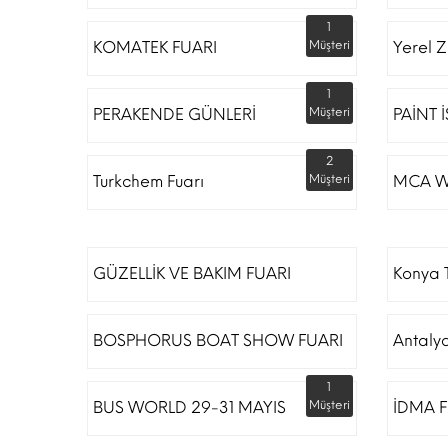
1
KOMATEK FUARI
Müşteri
Yerel Z
1
PERAKENDE GÜNLERİ
Müşteri
PAİNT 
2
Turkchem Fuarı
Müşteri
MCA W
GÜZELLİK VE BAKIM FUARI
Konya T
BOSPHORUS BOAT SHOW FUARI
Antaly
1
BUS WORLD 29-31 MAYIS
Müşteri
İDMA F