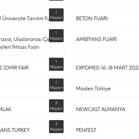
1
l Üniversite Tanıtım Fuarı
Müşteri
BETON FUARI
1
rasia, Uluslararası Çevre
Müşteri
AMBİYANS FUARI
ileri İhtisas Fuarı
1
 İZMİR FAIR
Müşteri
EXPOMED 16-18 MART 202
1
Müşteri
Maden Türkiye
3
MLAK
Müşteri
NEWCAST ALMANYA
2
RANS TURKEY
Müşteri
PENFEST