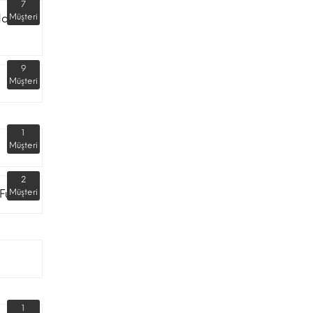
7
dar
Müşteri
9
Müşteri
1
Müşteri
2
Fuarı
Müşteri
1