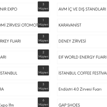
3
NIR EXPO
Müşteri
AVM İÇ VE DIŞ STANDLARI
1
Mİ ZİRVESİ OTOMOTİV
Müşteri
KARAVANİST
3
RKEY FUARI
Müşteri
DENEY ZİRVESİ
2
UARI
Müşteri
EIF WORLD ENERGY FUARI
1
İSTANBUL
Müşteri
İSTANBUL COFFEE FESTİVA
3
RA
Müşteri
Endüstri 4.0 Zirvesi Fuarı
6
Expo İfm
Müşteri
GAP SHOES