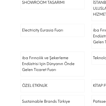
SHOWROOM TASARIMI
İSTAN
ULUSL
HİZMET
Electricity Eurasia Fuarı
iba Fır
Endüstr
Gelen T
iba Fırıncılık ve Şekerleme
Teknolo
Endüstrisi Için Dünyanın Önde
Gelen Ticaret Fuarı
ÖZEL ETKİNLİK
KİTAP 
Sustainable Brands Türkiye
Patiss