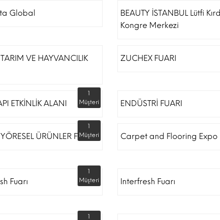
ta Global
BEAUTY İSTANBUL Lütfi Kır
Kongre Merkezi
TARIM VE HAYVANCILIK
ZUCHEX FUARI
1
API ETKİNLİK ALANI
Müşteri
ENDÜSTRİ FUARI
1
 YÖRESEL ÜRÜNLER FUARI
Müşteri
Carpet and Flooring Expo 
1
esh Fuarı
Müşteri
Interfresh Fuarı
1