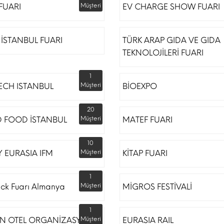
 FUARI
Müşteri
EV CHARGE SHOW FUARI
İSTANBUL FUARI
TÜRK ARAP GIDA VE GIDA
TEKNOLOJİLERİ FUARI
1
ECH ISTANBUL
Müşteri
BİOEXPO
20
 FOOD İSTANBUL
Müşteri
MATEF FUARI
10
 EURASIA IFM
Müşteri
KİTAP FUARI
1
ack Fuarı Almanya
Müşteri
MİGROS FESTİVALİ
1
N OTEL ORGANİZASYON
Müşteri
EURASIA RAIL