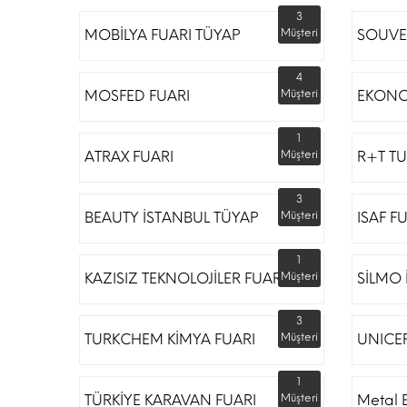
3
MOBİLYA FUARI TÜYAP
Müşteri
SOUVE
4
MOSFED FUARI
Müşteri
EKONO
1
ATRAX FUARI
Müşteri
R+T TU
3
BEAUTY İSTANBUL TÜYAP
Müşteri
ISAF F
1
KAZISIZ TEKNOLOJİLER FUARI
Müşteri
SİLMO 
3
TURKCHEM KİMYA FUARI
Müşteri
UNICE
1
TÜRKİYE KARAVAN FUARI
Müşteri
Metal 