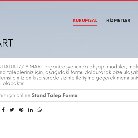
KURUMSAL
HİZMETLER
ART
İADA 17/18 MART organizasyonunda ahşap, modüler, mak
and talepleriniz için, aşağıdaki formu doldurarak bize ulaşabi
temsilcimiz en kısa sürede sizinle iletişime geçerek memnuni
 olacaktır.
iz için online
Stand Talep Formu