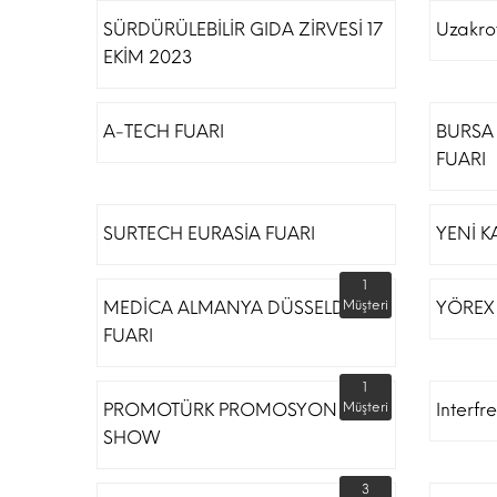
SÜRDÜRÜLEBİLİR GIDA ZİRVESİ 17
Uzakro
EKİM 2023
A-TECH FUARI
BURSA 
FUARI
SURTECH EURASİA FUARI
YENİ K
1
MEDİCA ALMANYA DÜSSELDORF
Müşteri
YÖREX
FUARI
1
PROMOTÜRK PROMOSYON
Müşteri
Interfr
SHOW
3