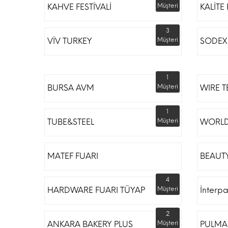
KAHVE FESTİVALİ
Müşteri
KALİTE
3
VİV TURKEY
Müşteri
SODEX 
1
BURSA AVM
Müşteri
WIRE T
1
TUBE&STEEL
Müşteri
WORLD
MATEF FUARI
BEAUTY
4
HARDWARE FUARI TÜYAP
Müşteri
İnterp
2
ANKARA BAKERY PLUS
Müşteri
PULMA