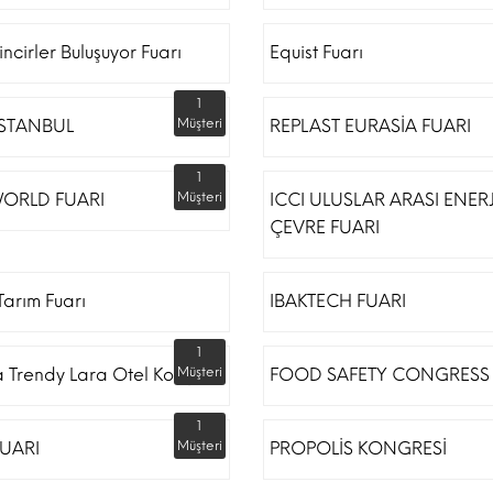
incirler Buluşuyor Fuarı
Equist Fuarı
1
İSTANBUL
Müşteri
REPLAST EURASİA FUARI
1
ORLD FUARI
Müşteri
ICCI ULUSLAR ARASI ENERJ
ÇEVRE FUARI
arım Fuarı
IBAKTECH FUARI
1
a Trendy Lara Otel Kongre
Müşteri
FOOD SAFETY CONGRESS
1
UARI
Müşteri
PROPOLİS KONGRESİ