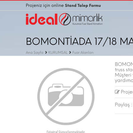
Projeniz için online
Stand Talep Formu
BOMONTİADA 17/18 M
Ana Sayfa
KURUMSAL
Fuar Alanları
BOMONT
truss st
Müşteri 
yardımcı
Projen
Paylaş :