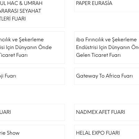
BUL HAC & UMRAH
PAPER EURASİA
ARARASI SEYAHAT
LERİ FUARI
ıncılık ve Şekerleme
iba Fırıncılık ve Şekerleme
isi Için Dünyanın Önde
Endüstrisi Için Dünyanın Ö
icaret Fuarı
Gelen Ticaret Fuarı
ji Fuarı
Gateway To Africa Fuarı
FUARI
NADMEX AFET FUARI
erie Show
HELAL EXPO FUARI