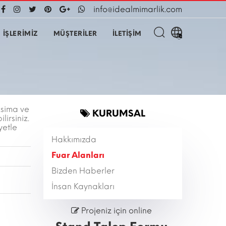
info@idealmimarlik.com
İŞLERİMİZ
MÜŞTERİLER
İLETİŞİM
sima ve
KURUMSAL
lirsiniz.
yetle
Hakkımızda
Fuar Alanları
Bizden Haberler
İnsan Kaynakları
Projeniz için online