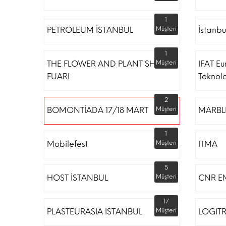
1
PETROLEUM İSTANBUL
Müşteri
İstanbu
1
THE FLOWER AND PLANT SHOW
Müşteri
IFAT Eu
FUARI
Teknoloj
2
BOMONTİADA 17/18 MART
Müşteri
MARBLE
1
Mobilefest
Müşteri
ITMA
5
HOST İSTANBUL
Müşteri
CNR E
17
PLASTEURASIA ISTANBUL
Müşteri
LOGIT