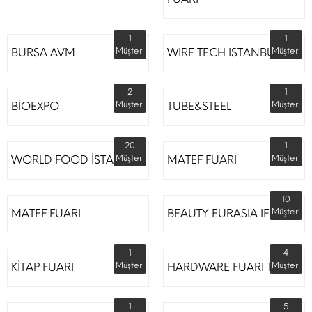
1
1
BURSA AVM
Müşteri
WIRE TECH ISTANBUL
Müşteri
2
1
BİOEXPO
Müşteri
TUBE&STEEL
Müşteri
20
1
WORLD FOOD İSTANBUL
Müşteri
MATEF FUARI
Müşteri
10
MATEF FUARI
BEAUTY EURASIA IFM
Müşteri
1
4
KİTAP FUARI
Müşteri
HARDWARE FUARI TÜYAP
Müşteri
1
5