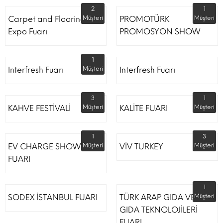
2
1
Carpet and Flooring
Müşteri
PROMOTÜRK
Müşteri
Expo Fuarı
PROMOSYON SHOW
1
Interfresh Fuarı
Müşteri
Interfresh Fuarı
3
1
KAHVE FESTİVALİ
Müşteri
KALİTE FUARI
Müşteri
1
3
EV CHARGE SHOW
Müşteri
VİV TURKEY
Müşteri
FUARI
1
SODEX İSTANBUL FUARI
TÜRK ARAP GIDA VE
Müşteri
GIDA TEKNOLOJİLERİ
FUARI