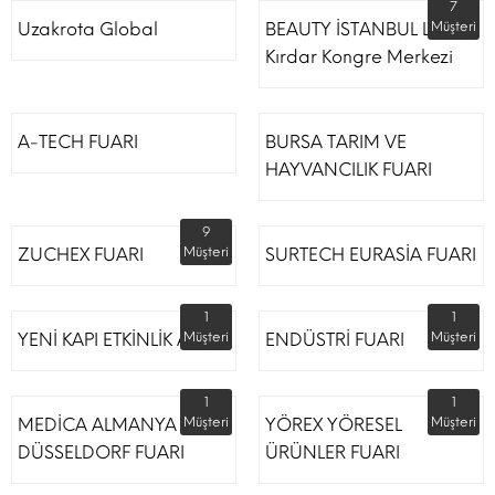
7
Uzakrota Global
BEAUTY İSTANBUL Lütfi
Müşteri
Kırdar Kongre Merkezi
A-TECH FUARI
BURSA TARIM VE
HAYVANCILIK FUARI
9
ZUCHEX FUARI
Müşteri
SURTECH EURASİA FUARI
1
1
YENİ KAPI ETKİNLİK ALANI
Müşteri
ENDÜSTRİ FUARI
Müşteri
1
1
MEDİCA ALMANYA
Müşteri
YÖREX YÖRESEL
Müşteri
DÜSSELDORF FUARI
ÜRÜNLER FUARI