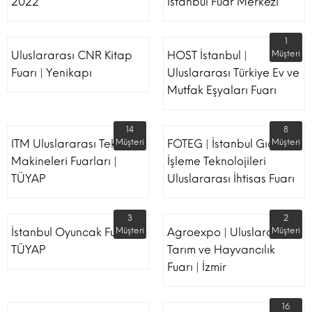
2022
İstanbul Fuar Merkezi
1
Uluslararası CNR Kitap
HOST İstanbul |
Müşteri
Fuarı | Yenikapı
Uluslararası Türkiye Ev ve
Mutfak Eşyaları Fuarı
14
8
ITM Uluslararası Tekstil
Müşteri
FOTEG | İstanbul Gıda
Müşteri
Makineleri Fuarları |
İşleme Teknolojileri
TÜYAP
Uluslararası İhtisas Fuarı
3
2
İstanbul Oyuncak Fuarı -
Müşteri
Agroexpo | Uluslararası
Müşteri
TÜYAP
Tarım ve Hayvancılık
Fuarı | İzmir
16