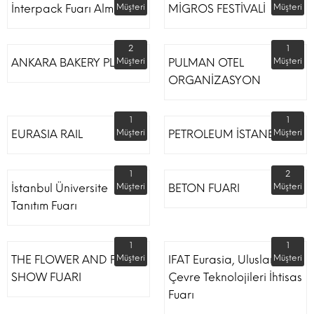
İnterpack Fuarı Almanya
Müşteri
MİGROS FESTİVALİ
Müşteri
2
1
ANKARA BAKERY PLUS
Müşteri
PULMAN OTEL
Müşteri
ORGANİZASYON
1
1
EURASIA RAIL
Müşteri
PETROLEUM İSTANBUL
Müşteri
1
2
İstanbul Üniversite
Müşteri
BETON FUARI
Müşteri
Tanıtım Fuarı
1
1
THE FLOWER AND PLANT
Müşteri
IFAT Eurasia, Uluslararası
Müşteri
SHOW FUARI
Çevre Teknolojileri İhtisas
Fuarı