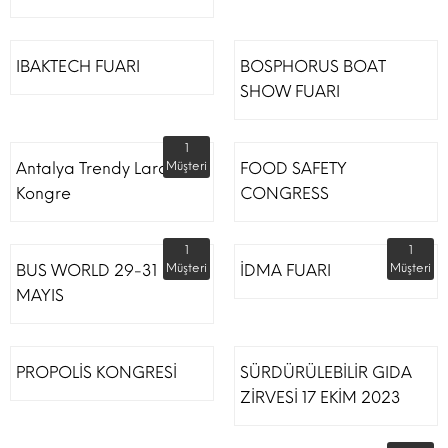
IBAKTECH FUARI
BOSPHORUS BOAT
SHOW FUARI
1
Antalya Trendy Lara Otel
Müşteri
FOOD SAFETY
Kongre
CONGRESS
1
1
BUS WORLD 29-31
Müşteri
İDMA FUARI
Müşteri
MAYIS
PROPOLİS KONGRESİ
SÜRDÜRÜLEBİLİR GIDA
ZİRVESİ 17 EKİM 2023