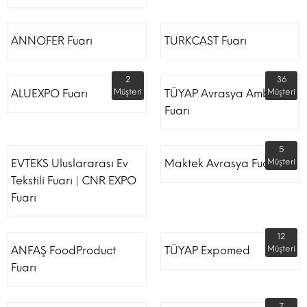
ANNOFER Fuarı
TURKCAST Fuarı
2
36
ALUEXPO Fuarı
Müşteri
TÜYAP Avrasya Ambalaj
Müşteri
Fuarı
5
EVTEKS Uluslararası Ev
Maktek Avrasya Fuarı
Müşteri
Tekstili Fuarı | CNR EXPO
Fuarı
12
ANFAŞ FoodProduct
TÜYAP Expomed
Müşteri
Fuarı
7