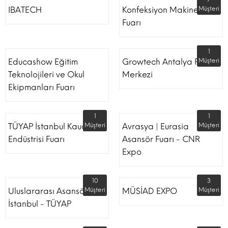
IBATECH
Konfeksiyon Makinesi
Müşteri
Fuarı
1
Educashow Eğitim
Growtech Antalya Fuar
Müşteri
Teknolojileri ve Okul
Merkezi
Ekipmanları Fuarı
1
1
TÜYAP İstanbul Kauçuk
Müşteri
Avrasya | Eurasia
Müşteri
Endüstrisi Fuarı
Asansör Fuarı - CNR
Expo
10
3
Uluslararası Asansör
Müşteri
MÜSİAD EXPO
Müşteri
İstanbul - TÜYAP