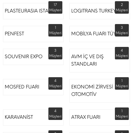
17
2
PLASTEURASIA ISTANBUL
Müşteri
LOGITRANS TURKEY
Müşteri
1
3
PENFEST
Müşteri
MOBİLYA FUARI TÜYAP
Müşteri
3
4
SOUVENIR EXPO
Müşteri
AVM İÇ VE DIŞ
Müşteri
STANDLARI
4
1
MOSFED FUARI
Müşteri
EKONOMİ ZİRVESİ
Müşteri
OTOMOTİV
4
1
KARAVANİST
Müşteri
ATRAX FUARI
Müşteri