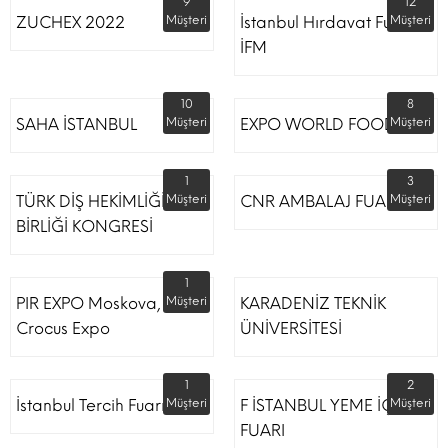
9
12
ZUCHEX 2022
Müşteri
İstanbul Hırdavat Fuarı
Müşteri
İFM
10
8
SAHA İSTANBUL
Müşteri
EXPO WORLD FOOD
Müşteri
1
3
TÜRK DİŞ HEKİMLİĞİ
Müşteri
CNR AMBALAJ FUARI
Müşteri
BİRLİĞİ KONGRESİ
1
PIR EXPO Moskova,
Müşteri
KARADENİZ TEKNİK
Crocus Expo
ÜNİVERSİTESİ
1
2
İstanbul Tercih Fuarı
Müşteri
F İSTANBUL YEME İÇME
Müşteri
FUARI