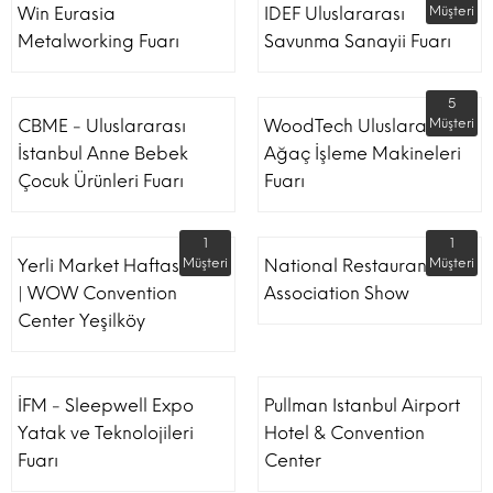
Win Eurasia
IDEF Uluslararası
Müşteri
Metalworking Fuarı
Savunma Sanayii Fuarı
5
CBME - Uluslararası
WoodTech Uluslararası
Müşteri
İstanbul Anne Bebek
Ağaç İşleme Makineleri
Çocuk Ürünleri Fuarı
Fuarı
1
1
Yerli Market Haftası Fuarı
Müşteri
National Restaurant
Müşteri
| WOW Convention
Association Show
Center Yeşilköy
İFM - Sleepwell Expo
Pullman Istanbul Airport
Yatak ve Teknolojileri
Hotel & Convention
Fuarı
Center