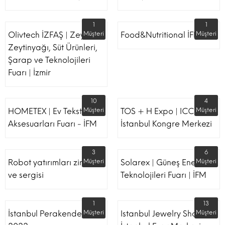
1
1
Olivtech İZFAŞ | Zeytin,
Müşteri
Food&Nutritional İFM
Müşteri
Zeytinyağı, Süt Ürünleri,
Şarap ve Teknolojileri
Fuarı | İzmir
10
4
HOMETEX | Ev Tekstili Ve
Müşteri
TOS + H Expo | ICC -
Müşteri
Aksesuarları Fuarı - İFM
İstanbul Kongre Merkezi
3
6
Robot yatırımları zirvesi
Müşteri
Solarex | Güneş Enerjisi &
Müşteri
ve sergisi
Teknolojileri Fuarı | İFM
1
13
İstanbul Perakende Fuarı
Müşteri
Istanbul Jewelry Show |
Müşteri