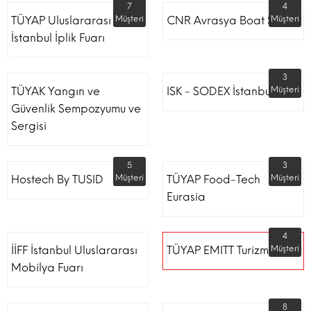
7
4
TÜYAP Uluslararası
Müşteri
CNR Avrasya Boat Show
Müşteri
İstanbul İplik Fuarı
3
TÜYAK Yangın ve
ISK - SODEX İstanbul
Müşteri
Güvenlik Sempozyumu ve
Sergisi
5
3
Hostech By TUSID
Müşteri
TÜYAP Food-Tech
Müşteri
Eurasia
4
İİFF İstanbul Uluslararası
TÜYAP EMITT Turizm Fuarı
Müşteri
Mobilya Fuarı
8