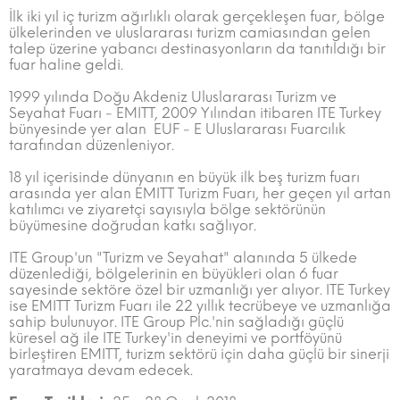
İlk iki yıl iç turizm ağırlıklı olarak gerçekleşen fuar, bölge
ülkelerinden ve uluslararası turizm camiasından gelen
talep üzerine yabancı destinasyonların da tanıtıldığı bir
fuar haline geldi.
1999 yılında Doğu Akdeniz Uluslararası Turizm ve
Seyahat Fuarı - EMITT, 2009 Yılından itibaren ITE Turkey
bünyesinde yer alan EUF - E Uluslararası Fuarcılık
tarafından düzenleniyor.
18 yıl içerisinde dünyanın en büyük ilk beş turizm fuarı
arasında yer alan EMITT Turizm Fuarı, her geçen yıl artan
katılımcı ve ziyaretçi sayısıyla bölge sektörünün
büyümesine doğrudan katkı sağlıyor.
ITE Group'un "Turizm ve Seyahat" alanında 5 ülkede
düzenlediği, bölgelerinin en büyükleri olan 6 fuar
sayesinde sektöre özel bir uzmanlığı yer alıyor. ITE Turkey
ise EMITT Turizm Fuarı ile 22 yıllık tecrübeye ve uzmanlığa
sahip bulunuyor. ITE Group Plc.'nin sağladığı güçlü
küresel ağ ile ITE Turkey'in deneyimi ve portföyünü
birleştiren EMITT, turizm sektörü için daha güçlü bir sinerji
yaratmaya devam edecek.