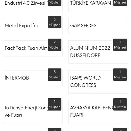
Endüstri 4.0 Zirvesi Fuarı
Müşteri
TÜRKİYE KARAVAN FUARI
Müşteri
6
Metal Expo İfm
Müşteri
GAP SHOES
2
1
FachPack Fuarı Almanya
Müşteri
ALUMINIUM 2022
Müşteri
DUSSELDORF
5
1
İNTERMOB
Müşteri
ISAPS WORLD
Müşteri
CONGRESS
1
1
15.Dünya Enerji Kongresi
Müşteri
AVRASYA KAPI PENCERE
Müşteri
ve Fuarı
FUARI