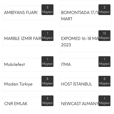
3
2
AMBİYANS FUARI
Müşteri
BOMONTİADA 17/18
Müşteri
MART
1
13
MARBLE İZMİR FAIR
Müşteri
EXPOMED 16-18 MART
Müşteri
2023
1
1
Mobilefest
Müşteri
ITMA
Müşteri
8
5
Maden Türkiye
Müşteri
HOST İSTANBUL
Müşteri
3
1
CNR EMLAK
Müşteri
NEWCAST ALMANYA
Müşteri