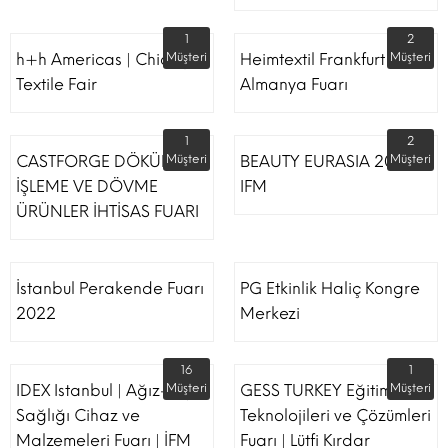
1
2
h+h Americas | Chicago
Müşteri
Heimtextil Frankfurt
Müşteri
Textile Fair
Almanya Fuarı
1
2
CASTFORGE DÖKÜM,
Müşteri
BEAUTY EURASIA 2022
Müşteri
İŞLEME VE DÖVME
IFM
ÜRÜNLER İHTİSAS FUARI
İstanbul Perakende Fuarı
PG Etkinlik Haliç Kongre
2022
Merkezi
16
1
IDEX Istanbul | Ağız-Diş
Müşteri
GESS TURKEY Eğitim
Müşteri
Sağlığı Cihaz ve
Teknolojileri ve Çözümleri
Malzemeleri Fuarı | İFM
Fuarı | Lütfi Kırdar