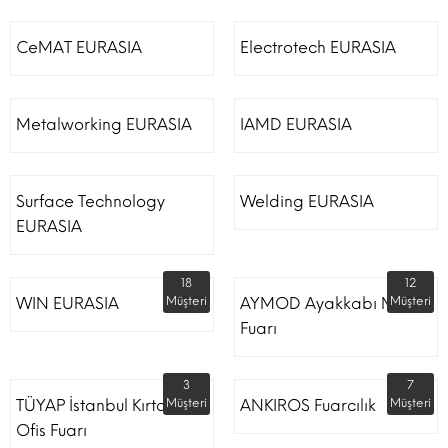
CeMAT EURASIA
Electrotech EURASIA
Metalworking EURASIA
IAMD EURASIA
Surface Technology
Welding EURASIA
EURASIA
18
12
WIN EURASIA
Müşteri
AYMOD Ayakkabı Moda
Müşteri
Fuarı
3
7
TÜYAP İstanbul Kırtasiye
Müşteri
ANKIROS Fuarcılık
Müşteri
Ofis Fuarı