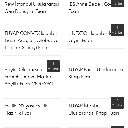
Rew İstanbul Uluslararası
İBS Anne Bebek Çocuk
Müşteri
Geri Dönüşüm Fuarı
Fuarı
4
TÜYAP COMVEX İstanbul
LINEXPO | İstanbul İç
Müşteri
Ticari Araçlar, Otobüs ve
Giyim Fuarı
Tedarik Sanayi Fuarı
1
Bayim Olur musun
Müşteri
TÜYAP Bursa Uluslararası
Franchising ve Markalı
Kitap Fuarı
Bayilik Fuarı CNREXPO
7
Evlilik Dünyası Evlilik
TÜYAP İstanbul
Müşteri
Hazırlık Fuarı
Uluslararası Kitap Fuarı