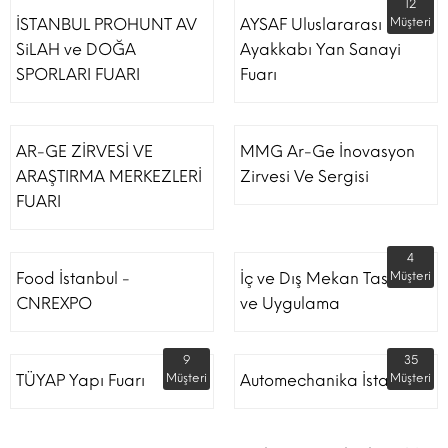
12
İSTANBUL PROHUNT AV
AYSAF Uluslararası
Müşteri
SiLAH ve DOĞA
Ayakkabı Yan Sanayi
SPORLARI FUARI
Fuarı
AR-GE ZİRVESİ VE
MMG Ar-Ge İnovasyon
ARAŞTIRMA MERKEZLERİ
Zirvesi Ve Sergisi
FUARI
4
Food İstanbul -
İç ve Dış Mekan Tasarım
Müşteri
CNREXPO
ve Uygulama
9
35
TÜYAP Yapı Fuarı
Müşteri
Automechanika İstanbul
Müşteri