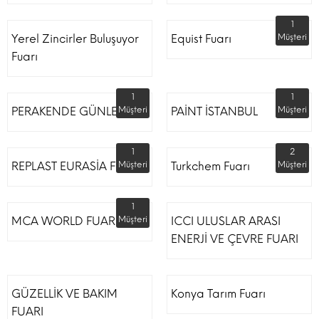
1
Yerel Zincirler Buluşuyor
Equist Fuarı
Müşteri
Fuarı
1
1
PERAKENDE GÜNLERİ
Müşteri
PAİNT İSTANBUL
Müşteri
1
2
REPLAST EURASİA FUARI
Müşteri
Turkchem Fuarı
Müşteri
1
MCA WORLD FUARI
Müşteri
ICCI ULUSLAR ARASI
ENERJİ VE ÇEVRE FUARI
GÜZELLİK VE BAKIM
Konya Tarım Fuarı
FUARI