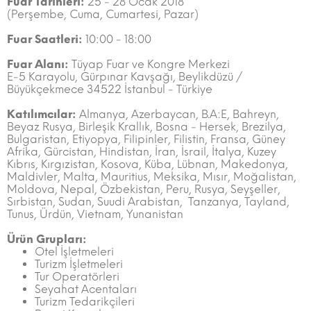
Fuar Tarihleri:
25 - 28 Ocak 2018
(Perşembe, Cuma, Cumartesi, Pazar)
Fuar Saatleri:
10:00 - 18:00
Fuar Alanı:
Tüyap Fuar ve Kongre Merkezi
E-5 Karayolu, Gürpınar Kavşağı, Beylikdüzü /
Büyükçekmece 34522 İstanbul - Türkiye
Katılımcılar:
Almanya, Azerbaycan, B.A:E, Bahreyn,
Beyaz Rusya, Birleşik Krallık, Bosna - Hersek, Brezilya,
Bulgaristan, Etiyopya, Filipinler, Filistin, Fransa, Güney
Afrika, Gürcistan, Hindistan, İran, İsrail, İtalya, Kuzey
Kıbrıs, Kırgızistan, Kosova, Küba, Lübnan, Makedonya,
Maldivler, Malta, Mauritius, Meksika, Mısır, Moğalistan,
Moldova, Nepal, Özbekistan, Peru, Rusya, Seyşeller,
Sırbistan, Sudan, Suudi Arabistan, Tanzanya, Tayland,
Tunus, Ürdün, Vietnam, Yunanistan
Ürün Grupları:
Otel İşletmeleri
Turizm İşletmeleri
Tur Operatörleri
Seyahat Acentaları
Turizm Tedarikçileri