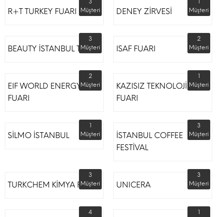
3
1
R+T TURKEY FUARI
Müşteri
DENEY ZİRVESİ
Müşteri
3
2
BEAUTY İSTANBUL TÜYAP
Müşteri
ISAF FUARI
Müşteri
2
1
EIF WORLD ENERGY
Müşteri
KAZISIZ TEKNOLOJİLER
Müşteri
FUARI
FUARI
1
3
SİLMO İSTANBUL
Müşteri
İSTANBUL COFFEE
Müşteri
FESTİVAL
3
3
TURKCHEM KİMYA FUARI
Müşteri
UNICERA
Müşteri
4
1