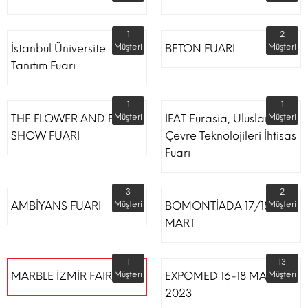
1
2
İstanbul Üniversite
Müşteri
BETON FUARI
Müşteri
Tanıtım Fuarı
1
1
THE FLOWER AND PLANT
Müşteri
IFAT Eurasia, Uluslararası
Müşteri
SHOW FUARI
Çevre Teknolojileri İhtisas
Fuarı
3
2
AMBİYANS FUARI
Müşteri
BOMONTİADA 17/18
Müşteri
MART
1
13
MARBLE İZMİR FAIR
Müşteri
EXPOMED 16-18 MART
Müşteri
2023