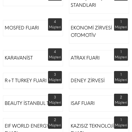
STANDLARI
4
1
MOSFED FUARI
Müşteri
EKONOMİ ZİRVESİ
Müşteri
OTOMOTİV
4
1
KARAVANİST
Müşteri
ATRAX FUARI
Müşteri
3
1
R+T TURKEY FUARI
Müşteri
DENEY ZİRVESİ
Müşteri
3
2
BEAUTY İSTANBUL TÜYAP
Müşteri
ISAF FUARI
Müşteri
2
1
EIF WORLD ENERGY
Müşteri
KAZISIZ TEKNOLOJİLER
Müşteri