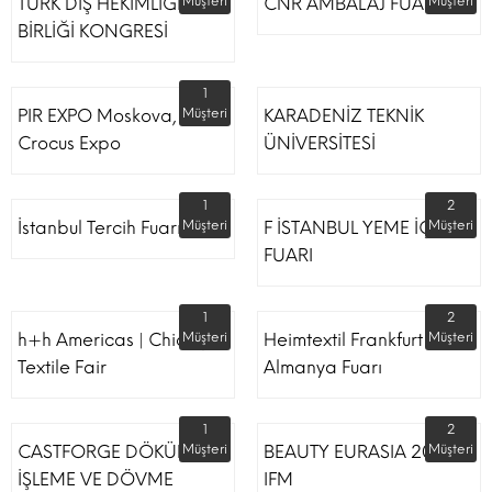
TÜRK DİŞ HEKİMLİĞİ
Müşteri
CNR AMBALAJ FUARI
Müşteri
BİRLİĞİ KONGRESİ
1
PIR EXPO Moskova,
Müşteri
KARADENİZ TEKNİK
Crocus Expo
ÜNİVERSİTESİ
1
2
İstanbul Tercih Fuarı
Müşteri
F İSTANBUL YEME İÇME
Müşteri
FUARI
1
2
h+h Americas | Chicago
Müşteri
Heimtextil Frankfurt
Müşteri
Textile Fair
Almanya Fuarı
1
2
CASTFORGE DÖKÜM,
Müşteri
BEAUTY EURASIA 2022
Müşteri
İŞLEME VE DÖVME
IFM