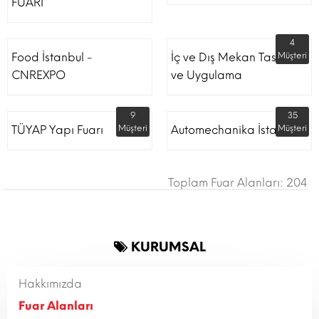
FUARI
4
Food İstanbul -
İç ve Dış Mekan Tasarım
Müşteri
CNREXPO
ve Uygulama
9
35
TÜYAP Yapı Fuarı
Müşteri
Automechanika İstanbul
Müşteri
Toplam Fuar Alanları: 204
KURUMSAL
Hakkımızda
Fuar Alanları