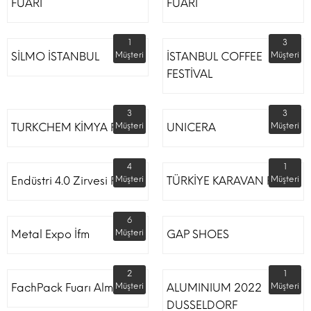
FUARI
FUARI
1
3
SİLMO İSTANBUL
Müşteri
İSTANBUL COFFEE
Müşteri
FESTİVAL
3
3
TURKCHEM KİMYA FUARI
Müşteri
UNICERA
Müşteri
4
1
Endüstri 4.0 Zirvesi Fuarı
Müşteri
TÜRKİYE KARAVAN FUARI
Müşteri
6
Metal Expo İfm
Müşteri
GAP SHOES
2
1
FachPack Fuarı Almanya
Müşteri
ALUMINIUM 2022
Müşteri
DUSSELDORF