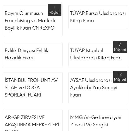
1
Bayim Olur musun
Müşteri
TÜYAP Bursa Uluslararası
Franchising ve Markalı
Kitap Fuarı
Bayilik Fuarı CNREXPO
7
Evlilik Dünyası Evlilik
TÜYAP İstanbul
Müşteri
Hazırlık Fuarı
Uluslararası Kitap Fuarı
12
İSTANBUL PROHUNT AV
AYSAF Uluslararası
Müşteri
SiLAH ve DOĞA
Ayakkabı Yan Sanayi
SPORLARI FUARI
Fuarı
AR-GE ZİRVESİ VE
MMG Ar-Ge İnovasyon
ARAŞTIRMA MERKEZLERİ
Zirvesi Ve Sergisi