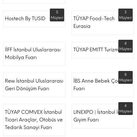
5
3
Hostech By TUSID
Müşteri
TÜYAP Food-Tech
Müşteri
Eurasia
4
İİFF İstanbul Uluslararası
TÜYAP EMITT Turizm Fuarı
Müşteri
Mobilya Fuarı
8
Rew İstanbul Uluslararası
İBS Anne Bebek Çocuk
Müşteri
Geri Dönüşüm Fuarı
Fuarı
4
TÜYAP COMVEX İstanbul
LINEXPO | İstanbul İç
Müşteri
Ticari Araçlar, Otobüs ve
Giyim Fuarı
Tedarik Sanayi Fuarı