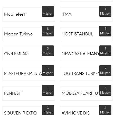
1
1
Mobilefest
Müşteri
ITMA
Müşteri
8
5
Maden Türkiye
Müşteri
HOST İSTANBUL
Müşteri
3
1
CNR EMLAK
Müşteri
NEWCAST ALMANYA
Müşteri
17
2
PLASTEURASIA ISTANBUL
Müşteri
LOGITRANS TURKEY
Müşteri
1
3
PENFEST
Müşteri
MOBİLYA FUARI TÜYAP
Müşteri
3
4
SOUVENIR EXPO
Müşteri
AVM İÇ VE DIŞ
Müşteri