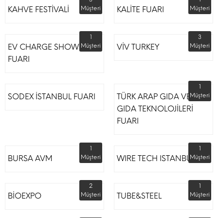
KAHVE FESTİVALİ
Müşteri
KALİTE FUARI
Müşteri
1
3
EV CHARGE SHOW
Müşteri
VİV TURKEY
Müşteri
FUARI
1
SODEX İSTANBUL FUARI
TÜRK ARAP GIDA VE
Müşteri
GIDA TEKNOLOJİLERİ
FUARI
1
1
BURSA AVM
Müşteri
WIRE TECH ISTANBUL
Müşteri
2
1
BİOEXPO
Müşteri
TUBE&STEEL
Müşteri