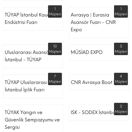
1
1
TÜYAP İstanbul Kauçuk
Müşteri
Avrasya | Eurasia
Müşteri
Endüstrisi Fuarı
Asansör Fuarı - CNR
Expo
10
3
Uluslararası Asansör
Müşteri
MÜSİAD EXPO
Müşteri
İstanbul - TÜYAP
7
4
TÜYAP Uluslararası
Müşteri
CNR Avrasya Boat Show
Müşteri
İstanbul İplik Fuarı
3
TÜYAK Yangın ve
ISK - SODEX İstanbul
Müşteri
Güvenlik Sempozyumu ve
Sergisi