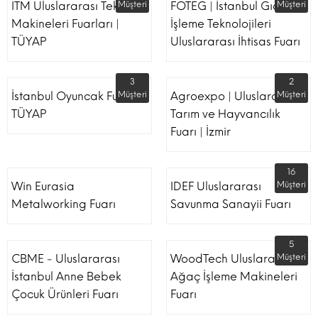
ITM Uluslararası Tekstil
Müşteri
FOTEG | İstanbul Gıda
Müşteri
Makineleri Fuarları |
İşleme Teknolojileri
TÜYAP
Uluslararası İhtisas Fuarı
3
2
İstanbul Oyuncak Fuarı -
Müşteri
Agroexpo | Uluslararası
Müşteri
TÜYAP
Tarım ve Hayvancılık
Fuarı | İzmir
16
Win Eurasia
IDEF Uluslararası
Müşteri
Metalworking Fuarı
Savunma Sanayii Fuarı
5
CBME - Uluslararası
WoodTech Uluslararası
Müşteri
İstanbul Anne Bebek
Ağaç İşleme Makineleri
Çocuk Ürünleri Fuarı
Fuarı