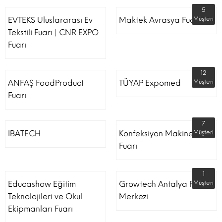
5
EVTEKS Uluslararası Ev
Maktek Avrasya Fuarı
Müşteri
Tekstili Fuarı | CNR EXPO
Fuarı
12
ANFAŞ FoodProduct
TÜYAP Expomed
Müşteri
Fuarı
7
IBATECH
Konfeksiyon Makinesi
Müşteri
Fuarı
1
Educashow Eğitim
Growtech Antalya Fuar
Müşteri
Teknolojileri ve Okul
Merkezi
Ekipmanları Fuarı