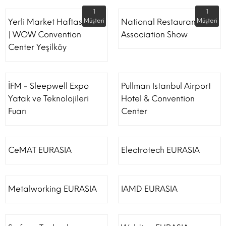
1
1
Yerli Market Haftası Fuarı
Müşteri
National Restaurant
Müşteri
| WOW Convention
Association Show
Center Yeşilköy
İFM - Sleepwell Expo
Pullman Istanbul Airport
Yatak ve Teknolojileri
Hotel & Convention
Fuarı
Center
CeMAT EURASIA
Electrotech EURASIA
Metalworking EURASIA
IAMD EURASIA