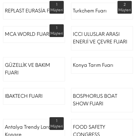
1
2
REPLAST EURASİA FUARI
Müşteri
Turkchem Fuarı
Müşteri
1
MCA WORLD FUARI
Müşteri
ICCI ULUSLAR ARASI
ENERJİ VE ÇEVRE FUARI
GÜZELLİK VE BAKIM
Konya Tarım Fuarı
FUARI
IBAKTECH FUARI
BOSPHORUS BOAT
SHOW FUARI
1
Antalya Trendy Lara Otel
Müşteri
FOOD SAFETY
Kongre
CONGRESS