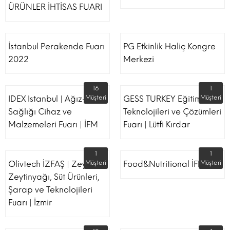
ÜRÜNLER İHTİSAS FUARI
İstanbul Perakende Fuarı
PG Etkinlik Haliç Kongre
2022
Merkezi
16
1
IDEX Istanbul | Ağız-Diş
Müşteri
GESS TURKEY Eğitim
Müşteri
Sağlığı Cihaz ve
Teknolojileri ve Çözümleri
Malzemeleri Fuarı | İFM
Fuarı | Lütfi Kırdar
1
1
Olivtech İZFAŞ | Zeytin,
Müşteri
Food&Nutritional İFM
Müşteri
Zeytinyağı, Süt Ürünleri,
Şarap ve Teknolojileri
Fuarı | İzmir