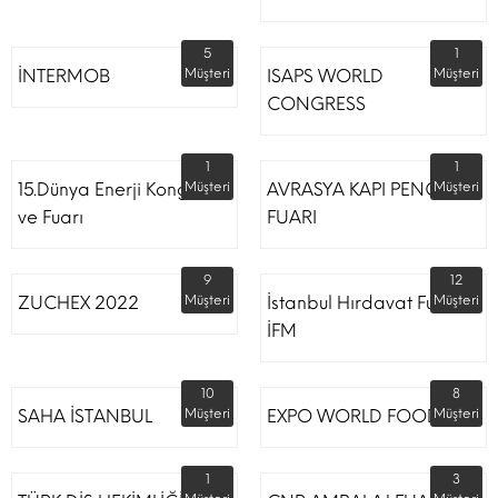
5
1
İNTERMOB
Müşteri
ISAPS WORLD
Müşteri
CONGRESS
1
1
15.Dünya Enerji Kongresi
Müşteri
AVRASYA KAPI PENCERE
Müşteri
ve Fuarı
FUARI
9
12
ZUCHEX 2022
Müşteri
İstanbul Hırdavat Fuarı
Müşteri
İFM
10
8
SAHA İSTANBUL
Müşteri
EXPO WORLD FOOD
Müşteri
1
3