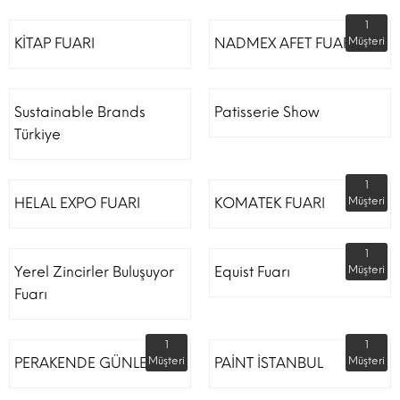
1
KİTAP FUARI
NADMEX AFET FUARI
Müşteri
Sustainable Brands
Patisserie Show
Türkiye
1
HELAL EXPO FUARI
KOMATEK FUARI
Müşteri
1
Yerel Zincirler Buluşuyor
Equist Fuarı
Müşteri
Fuarı
1
1
PERAKENDE GÜNLERİ
Müşteri
PAİNT İSTANBUL
Müşteri