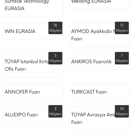
Surface Technology
Welding EURASIA
EURASIA
18
12
WIN EURASIA
Müşteri
AYMOD Ayakkabı Moda
Müşteri
Fuarı
3
7
TÜYAP İstanbul Kırtasiye
Müşteri
ANKIROS Fuarcılık
Müşteri
Ofis Fuarı
ANNOFER Fuarı
TURKCAST Fuarı
2
36
ALUEXPO Fuarı
Müşteri
TÜYAP Avrasya Ambalaj
Müşteri
Fuarı