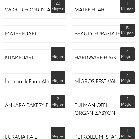
20
1
WORLD FOOD İSTANBUL
Müşteri
MATEF FUARI
Müşteri
10
MATEF FUARI
BEAUTY EURASIA IFM
Müşteri
1
4
KİTAP FUARI
Müşteri
HARDWARE FUARI TÜYAP
Müşteri
1
5
İnterpack Fuarı Almanya
Müşteri
MİGROS FESTİVALİ
Müşteri
2
1
ANKARA BAKERY PLUS
Müşteri
PULMAN OTEL
Müşteri
ORGANİZASYON
1
1
EURASIA RAIL
Müşteri
PETROLEUM İSTANBUL
Müşteri