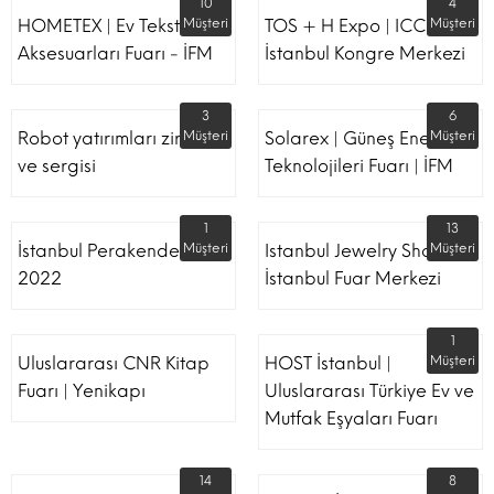
10
4
HOMETEX | Ev Tekstili Ve
Müşteri
TOS + H Expo | ICC -
Müşteri
Aksesuarları Fuarı - İFM
İstanbul Kongre Merkezi
3
6
Robot yatırımları zirvesi
Müşteri
Solarex | Güneş Enerjisi &
Müşteri
ve sergisi
Teknolojileri Fuarı | İFM
1
13
İstanbul Perakende Fuarı
Müşteri
Istanbul Jewelry Show |
Müşteri
2022
İstanbul Fuar Merkezi
1
Uluslararası CNR Kitap
HOST İstanbul |
Müşteri
Fuarı | Yenikapı
Uluslararası Türkiye Ev ve
Mutfak Eşyaları Fuarı
14
8