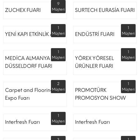
9
ZUCHEX FUARI
Müşteri
SURTECH EURASİA FUARI
1
1
YENİ KAPI ETKİNLİK ALANI
Müşteri
ENDÜSTRİ FUARI
Müşteri
1
1
MEDİCA ALMANYA
Müşteri
YÖREX YÖRESEL
Müşteri
DÜSSELDORF FUARI
ÜRÜNLER FUARI
2
1
Carpet and Flooring
Müşteri
PROMOTÜRK
Müşteri
Expo Fuarı
PROMOSYON SHOW
1
Interfresh Fuarı
Müşteri
Interfresh Fuarı
3
1