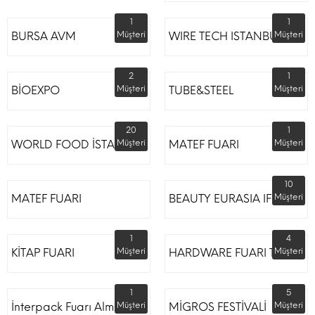
1
1
BURSA AVM
Müşteri
WIRE TECH ISTANBUL
Müşteri
2
1
BİOEXPO
Müşteri
TUBE&STEEL
Müşteri
20
1
WORLD FOOD İSTANBUL
Müşteri
MATEF FUARI
Müşteri
10
MATEF FUARI
BEAUTY EURASIA IFM
Müşteri
1
4
KİTAP FUARI
Müşteri
HARDWARE FUARI TÜYAP
Müşteri
1
5
İnterpack Fuarı Almanya
Müşteri
MİGROS FESTİVALİ
Müşteri