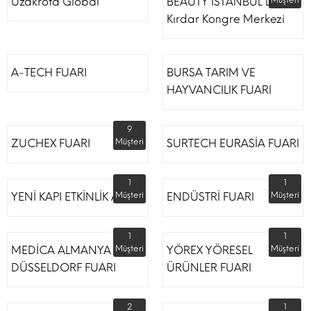
Uzakrota Global
BEAUTY İSTANBUL Lütfi
Müşteri
Kırdar Kongre Merkezi
A-TECH FUARI
BURSA TARIM VE
HAYVANCILIK FUARI
9
ZUCHEX FUARI
Müşteri
SURTECH EURASİA FUARI
1
1
YENİ KAPI ETKİNLİK ALANI
Müşteri
ENDÜSTRİ FUARI
Müşteri
1
1
MEDİCA ALMANYA
Müşteri
YÖREX YÖRESEL
Müşteri
DÜSSELDORF FUARI
ÜRÜNLER FUARI
2
1