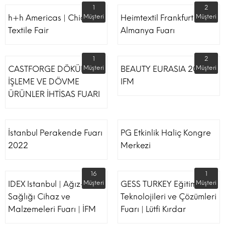
1
2
h+h Americas | Chicago
Müşteri
Heimtextil Frankfurt
Müşteri
Textile Fair
Almanya Fuarı
1
2
CASTFORGE DÖKÜM,
Müşteri
BEAUTY EURASIA 2022
Müşteri
İŞLEME VE DÖVME
IFM
ÜRÜNLER İHTİSAS FUARI
İstanbul Perakende Fuarı
PG Etkinlik Haliç Kongre
2022
Merkezi
16
1
IDEX Istanbul | Ağız-Diş
Müşteri
GESS TURKEY Eğitim
Müşteri
Sağlığı Cihaz ve
Teknolojileri ve Çözümleri
Malzemeleri Fuarı | İFM
Fuarı | Lütfi Kırdar