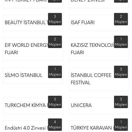
3
2
BEAUTY İSTANBUL TÜYAP
Müşteri
ISAF FUARI
Müşteri
2
1
EIF WORLD ENERGY
Müşteri
KAZISIZ TEKNOLOJİLER
Müşteri
FUARI
FUARI
1
3
SİLMO İSTANBUL
Müşteri
İSTANBUL COFFEE
Müşteri
FESTİVAL
3
3
TURKCHEM KİMYA FUARI
Müşteri
UNICERA
Müşteri
4
1
Endüstri 4.0 Zirvesi Fuarı
Müşteri
TÜRKİYE KARAVAN FUARI
Müşteri