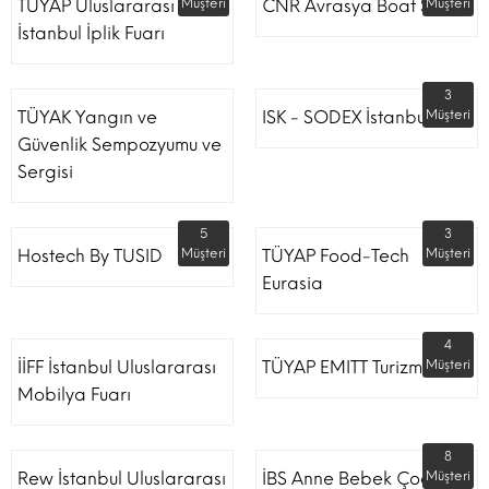
TÜYAP Uluslararası
Müşteri
CNR Avrasya Boat Show
Müşteri
İstanbul İplik Fuarı
3
TÜYAK Yangın ve
ISK - SODEX İstanbul
Müşteri
Güvenlik Sempozyumu ve
Sergisi
5
3
Hostech By TUSID
Müşteri
TÜYAP Food-Tech
Müşteri
Eurasia
4
İİFF İstanbul Uluslararası
TÜYAP EMITT Turizm Fuarı
Müşteri
Mobilya Fuarı
8
Rew İstanbul Uluslararası
İBS Anne Bebek Çocuk
Müşteri