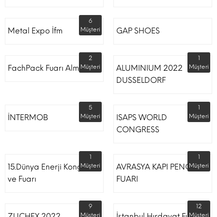
6
Metal Expo İfm
Müşteri
GAP SHOES
2
1
FachPack Fuarı Almanya
Müşteri
ALUMINIUM 2022
Müşteri
DUSSELDORF
5
1
İNTERMOB
Müşteri
ISAPS WORLD
Müşteri
CONGRESS
1
1
15.Dünya Enerji Kongresi
Müşteri
AVRASYA KAPI PENCERE
Müşteri
ve Fuarı
FUARI
9
12
ZUCHEX 2022
Müşteri
İstanbul Hırdavat Fuarı
Müşteri