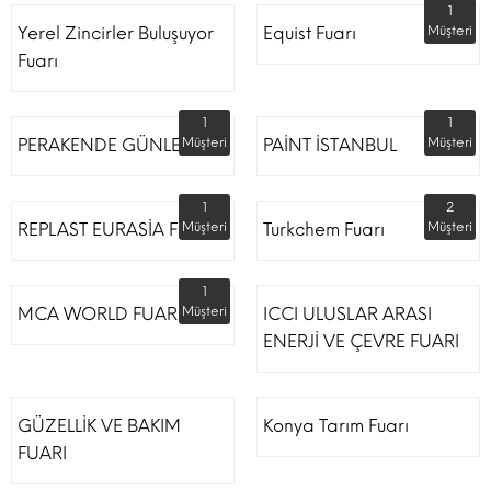
1
Yerel Zincirler Buluşuyor
Equist Fuarı
Müşteri
Fuarı
1
1
PERAKENDE GÜNLERİ
Müşteri
PAİNT İSTANBUL
Müşteri
1
2
REPLAST EURASİA FUARI
Müşteri
Turkchem Fuarı
Müşteri
1
MCA WORLD FUARI
Müşteri
ICCI ULUSLAR ARASI
ENERJİ VE ÇEVRE FUARI
GÜZELLİK VE BAKIM
Konya Tarım Fuarı
FUARI