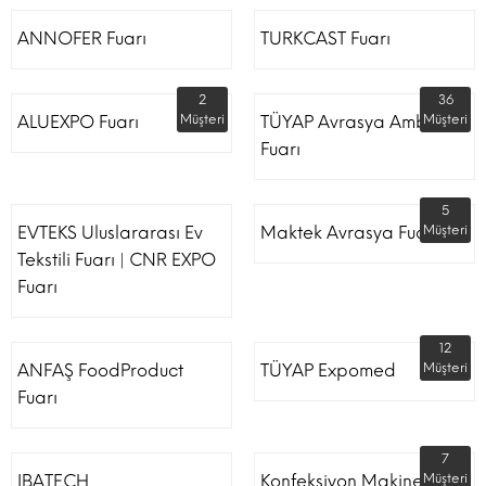
ANNOFER Fuarı
TURKCAST Fuarı
2
36
ALUEXPO Fuarı
Müşteri
TÜYAP Avrasya Ambalaj
Müşteri
Fuarı
5
EVTEKS Uluslararası Ev
Maktek Avrasya Fuarı
Müşteri
Tekstili Fuarı | CNR EXPO
Fuarı
12
ANFAŞ FoodProduct
TÜYAP Expomed
Müşteri
Fuarı
7
IBATECH
Konfeksiyon Makinesi
Müşteri