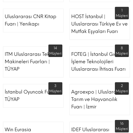
1
Uluslararası CNR Kitap
HOST İstanbul |
Müşteri
Fuarı | Yenikapı
Uluslararası Türkiye Ev ve
Mutfak Eşyaları Fuarı
14
8
ITM Uluslararası Tekstil
Müşteri
FOTEG | İstanbul Gıda
Müşteri
Makineleri Fuarları |
İşleme Teknolojileri
TÜYAP
Uluslararası İhtisas Fuarı
3
2
İstanbul Oyuncak Fuarı -
Müşteri
Agroexpo | Uluslararası
Müşteri
TÜYAP
Tarım ve Hayvancılık
Fuarı | İzmir
16
Win Eurasia
IDEF Uluslararası
Müşteri