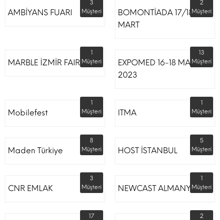
3
2
AMBİYANS FUARI
Müşteri
BOMONTİADA 17/18
Müşteri
MART
1
13
MARBLE İZMİR FAIR
Müşteri
EXPOMED 16-18 MART
Müşteri
2023
1
1
Mobilefest
Müşteri
ITMA
Müşteri
8
5
Maden Türkiye
Müşteri
HOST İSTANBUL
Müşteri
3
1
CNR EMLAK
Müşteri
NEWCAST ALMANYA
Müşteri
17
2