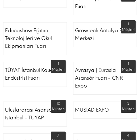
Fuarı
1
Educashow Eğitim
Growtech Antalya Fuar
Müşteri
Teknolojileri ve Okul
Merkezi
Ekipmanları Fuarı
1
1
TÜYAP İstanbul Kauçuk
Müşteri
Avrasya | Eurasia
Müşteri
Endüstrisi Fuarı
Asansör Fuarı - CNR
Expo
10
3
Uluslararası Asansör
Müşteri
MÜSİAD EXPO
Müşteri
İstanbul - TÜYAP
7
4