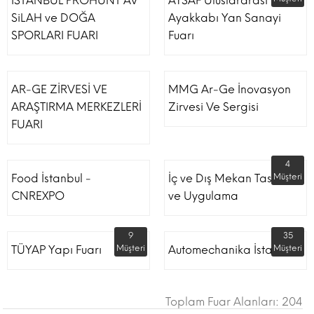
İSTANBUL PROHUNT AV
AYSAF Uluslararası
SiLAH ve DOĞA
Ayakkabı Yan Sanayi
SPORLARI FUARI
Fuarı
AR-GE ZİRVESİ VE
MMG Ar-Ge İnovasyon
ARAŞTIRMA MERKEZLERİ
Zirvesi Ve Sergisi
FUARI
4
Food İstanbul -
İç ve Dış Mekan Tasarım
Müşteri
CNREXPO
ve Uygulama
9
35
TÜYAP Yapı Fuarı
Müşteri
Automechanika İstanbul
Müşteri
Toplam Fuar Alanları: 204