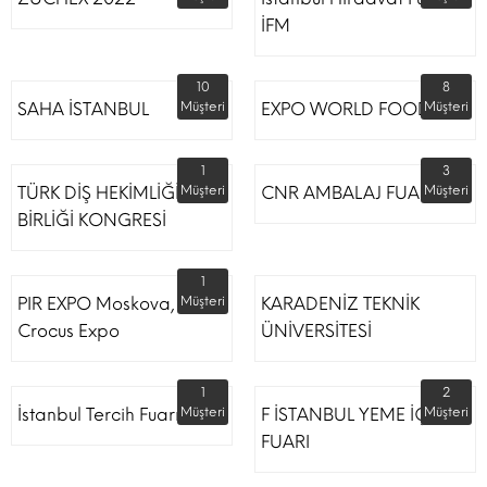
İFM
10
8
SAHA İSTANBUL
Müşteri
EXPO WORLD FOOD
Müşteri
1
3
TÜRK DİŞ HEKİMLİĞİ
Müşteri
CNR AMBALAJ FUARI
Müşteri
BİRLİĞİ KONGRESİ
1
PIR EXPO Moskova,
Müşteri
KARADENİZ TEKNİK
Crocus Expo
ÜNİVERSİTESİ
1
2
İstanbul Tercih Fuarı
Müşteri
F İSTANBUL YEME İÇME
Müşteri
FUARI