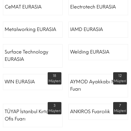
CeMAT EURASIA
Electrotech EURASIA
Metalworking EURASIA
IAMD EURASIA
Surface Technology
Welding EURASIA
EURASIA
18
12
WIN EURASIA
Müşteri
AYMOD Ayakkabı Moda
Müşteri
Fuarı
3
7
TÜYAP İstanbul Kırtasiye
Müşteri
ANKIROS Fuarcılık
Müşteri
Ofis Fuarı