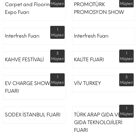
Carpet and Flooring
Müşteri
PROMOTÜRK
Müşteri
Expo Fuarı
PROMOSYON SHOW
1
Interfresh Fuarı
Müşteri
Interfresh Fuarı
3
1
KAHVE FESTİVALİ
Müşteri
KALİTE FUARI
Müşteri
1
3
EV CHARGE SHOW
Müşteri
VİV TURKEY
Müşteri
FUARI
1
SODEX İSTANBUL FUARI
TÜRK ARAP GIDA VE
Müşteri
GIDA TEKNOLOJİLERİ
FUARI