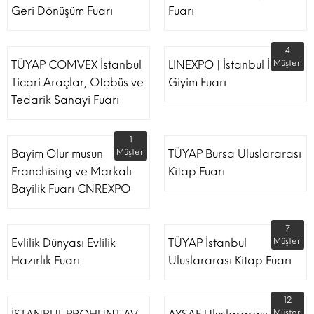
Geri Dönüşüm Fuarı
Fuarı
4
TÜYAP COMVEX İstanbul
LINEXPO | İstanbul İç
Müşteri
Ticari Araçlar, Otobüs ve
Giyim Fuarı
Tedarik Sanayi Fuarı
1
Bayim Olur musun
Müşteri
TÜYAP Bursa Uluslararası
Franchising ve Markalı
Kitap Fuarı
Bayilik Fuarı CNREXPO
7
Evlilik Dünyası Evlilik
TÜYAP İstanbul
Müşteri
Hazırlık Fuarı
Uluslararası Kitap Fuarı
12
Müşteri