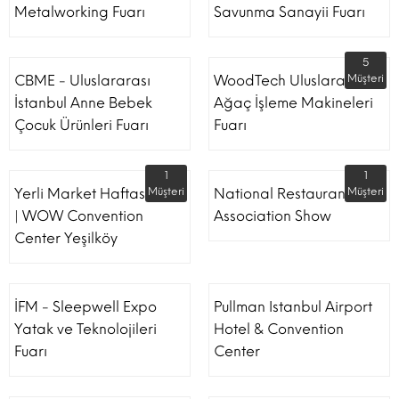
Metalworking Fuarı
Savunma Sanayii Fuarı
5
CBME - Uluslararası
WoodTech Uluslararası
Müşteri
İstanbul Anne Bebek
Ağaç İşleme Makineleri
Çocuk Ürünleri Fuarı
Fuarı
1
1
Yerli Market Haftası Fuarı
Müşteri
National Restaurant
Müşteri
| WOW Convention
Association Show
Center Yeşilköy
İFM - Sleepwell Expo
Pullman Istanbul Airport
Yatak ve Teknolojileri
Hotel & Convention
Fuarı
Center