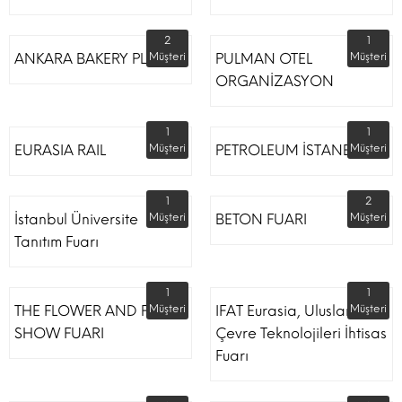
2
1
ANKARA BAKERY PLUS
Müşteri
PULMAN OTEL
Müşteri
ORGANİZASYON
1
1
EURASIA RAIL
Müşteri
PETROLEUM İSTANBUL
Müşteri
1
2
İstanbul Üniversite
Müşteri
BETON FUARI
Müşteri
Tanıtım Fuarı
1
1
THE FLOWER AND PLANT
Müşteri
IFAT Eurasia, Uluslararası
Müşteri
SHOW FUARI
Çevre Teknolojileri İhtisas
Fuarı