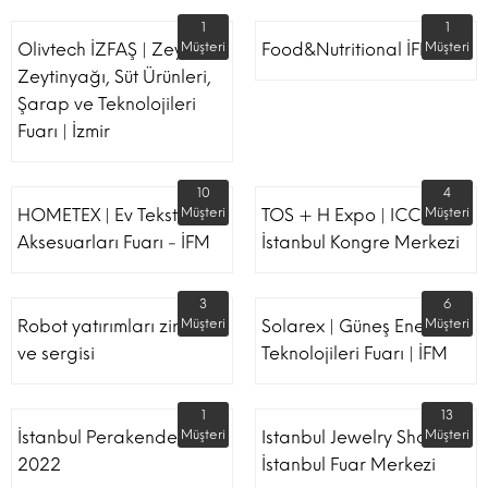
1
1
Olivtech İZFAŞ | Zeytin,
Müşteri
Food&Nutritional İFM
Müşteri
Zeytinyağı, Süt Ürünleri,
Şarap ve Teknolojileri
Fuarı | İzmir
10
4
HOMETEX | Ev Tekstili Ve
Müşteri
TOS + H Expo | ICC -
Müşteri
Aksesuarları Fuarı - İFM
İstanbul Kongre Merkezi
3
6
Robot yatırımları zirvesi
Müşteri
Solarex | Güneş Enerjisi &
Müşteri
ve sergisi
Teknolojileri Fuarı | İFM
1
13
İstanbul Perakende Fuarı
Müşteri
Istanbul Jewelry Show |
Müşteri
2022
İstanbul Fuar Merkezi