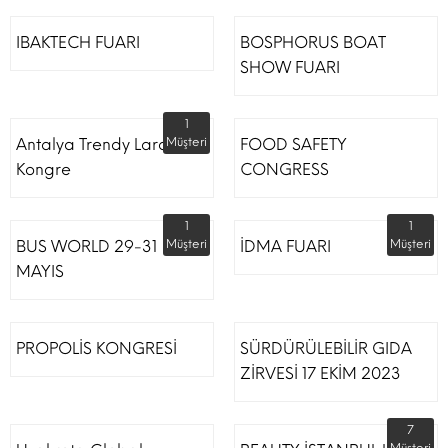
IBAKTECH FUARI
BOSPHORUS BOAT
SHOW FUARI
1
Antalya Trendy Lara Otel
Müşteri
FOOD SAFETY
Kongre
CONGRESS
1
1
BUS WORLD 29-31
Müşteri
İDMA FUARI
Müşteri
MAYIS
PROPOLİS KONGRESİ
SÜRDÜRÜLEBİLİR GIDA
ZİRVESİ 17 EKİM 2023
7