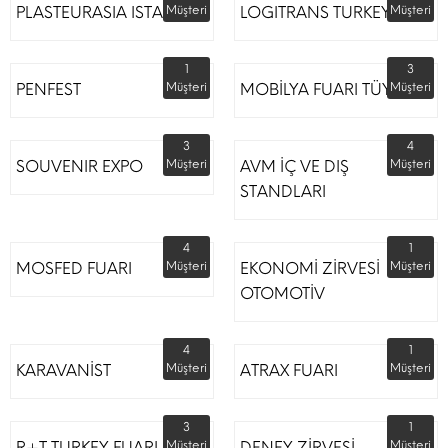
PLASTEURASIA ISTANBUL
Müşteri
LOGITRANS TURKEY
Müşteri
1
3
PENFEST
Müşteri
MOBİLYA FUARI TÜYAP
Müşteri
3
4
SOUVENIR EXPO
Müşteri
AVM İÇ VE DIŞ
Müşteri
STANDLARI
4
1
MOSFED FUARI
Müşteri
EKONOMİ ZİRVESİ
Müşteri
OTOMOTİV
4
1
KARAVANİST
Müşteri
ATRAX FUARI
Müşteri
3
1
R+T TURKEY FUARI
Müşteri
DENEY ZİRVESİ
Müşteri