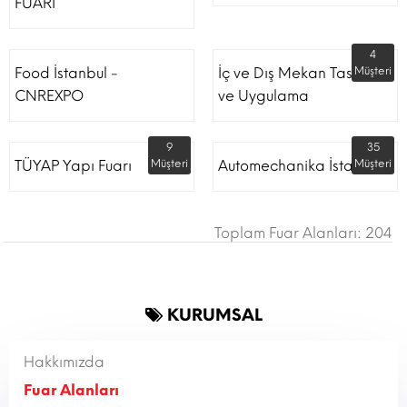
FUARI
4
Food İstanbul -
İç ve Dış Mekan Tasarım
Müşteri
CNREXPO
ve Uygulama
9
35
TÜYAP Yapı Fuarı
Müşteri
Automechanika İstanbul
Müşteri
Toplam Fuar Alanları: 204
KURUMSAL
Hakkımızda
Fuar Alanları