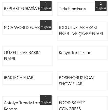
1
2
REPLAST EURASİA FUARI
Müşteri
Turkchem Fuarı
Müşteri
1
MCA WORLD FUARI
Müşteri
ICCI ULUSLAR ARASI
ENERJİ VE ÇEVRE FUARI
GÜZELLİK VE BAKIM
Konya Tarım Fuarı
FUARI
IBAKTECH FUARI
BOSPHORUS BOAT
SHOW FUARI
1
Antalya Trendy Lara Otel
Müşteri
FOOD SAFETY
Kongre
CONGRESS