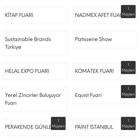
1
KİTAP FUARI
NADMEX AFET FUARI
Müşteri
Sustainable Brands
Patisserie Show
Türkiye
1
HELAL EXPO FUARI
KOMATEK FUARI
Müşteri
1
Yerel Zincirler Buluşuyor
Equist Fuarı
Müşteri
Fuarı
1
1
PERAKENDE GÜNLERİ
Müşteri
PAİNT İSTANBUL
Müşteri