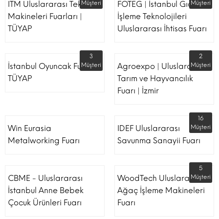
ITM Uluslararası Tekstil
Müşteri
FOTEG | İstanbul Gıda
Müşteri
Makineleri Fuarları |
İşleme Teknolojileri
TÜYAP
Uluslararası İhtisas Fuarı
3
2
İstanbul Oyuncak Fuarı -
Müşteri
Agroexpo | Uluslararası
Müşteri
TÜYAP
Tarım ve Hayvancılık
Fuarı | İzmir
16
Win Eurasia
IDEF Uluslararası
Müşteri
Metalworking Fuarı
Savunma Sanayii Fuarı
5
CBME - Uluslararası
WoodTech Uluslararası
Müşteri
İstanbul Anne Bebek
Ağaç İşleme Makineleri
Çocuk Ürünleri Fuarı
Fuarı