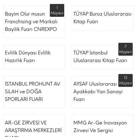
1
Bayim Olur musun
Müşteri
TÜYAP Bursa Uluslararası
Franchising ve Markalı
Kitap Fuarı
Bayilik Fuarı CNREXPO
7
Evlilik Dünyası Evlilik
TÜYAP İstanbul
Müşteri
Hazırlık Fuarı
Uluslararası Kitap Fuarı
12
İSTANBUL PROHUNT AV
AYSAF Uluslararası
Müşteri
SiLAH ve DOĞA
Ayakkabı Yan Sanayi
SPORLARI FUARI
Fuarı
AR-GE ZİRVESİ VE
MMG Ar-Ge İnovasyon
ARAŞTIRMA MERKEZLERİ
Zirvesi Ve Sergisi