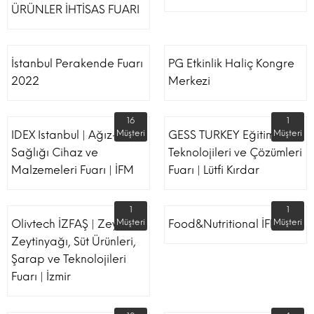
ÜRÜNLER İHTİSAS FUARI
İstanbul Perakende Fuarı
PG Etkinlik Haliç Kongre
2022
Merkezi
16
1
IDEX Istanbul | Ağız-Diş
Müşteri
GESS TURKEY Eğitim
Müşteri
Sağlığı Cihaz ve
Teknolojileri ve Çözümleri
Malzemeleri Fuarı | İFM
Fuarı | Lütfi Kırdar
1
1
Olivtech İZFAŞ | Zeytin,
Müşteri
Food&Nutritional İFM
Müşteri
Zeytinyağı, Süt Ürünleri,
Şarap ve Teknolojileri
Fuarı | İzmir