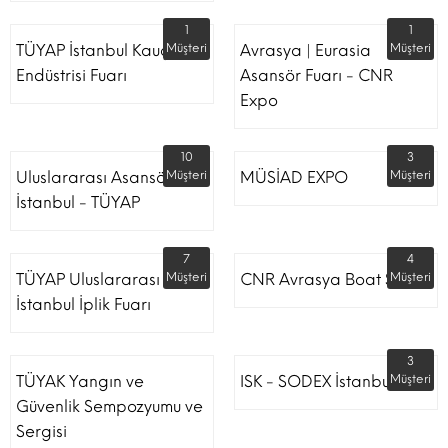
1
1
TÜYAP İstanbul Kauçuk
Müşteri
Avrasya | Eurasia
Müşteri
Endüstrisi Fuarı
Asansör Fuarı - CNR
Expo
10
3
Uluslararası Asansör
Müşteri
MÜSİAD EXPO
Müşteri
İstanbul - TÜYAP
7
4
TÜYAP Uluslararası
Müşteri
CNR Avrasya Boat Show
Müşteri
İstanbul İplik Fuarı
3
TÜYAK Yangın ve
ISK - SODEX İstanbul
Müşteri
Güvenlik Sempozyumu ve
Sergisi