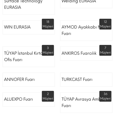
Surface Technology
Welding EURASIA
EURASIA
18
12
WIN EURASIA
Müşteri
AYMOD Ayakkabı Moda
Müşteri
Fuarı
3
7
TÜYAP İstanbul Kırtasiye
Müşteri
ANKIROS Fuarcılık
Müşteri
Ofis Fuarı
ANNOFER Fuarı
TURKCAST Fuarı
2
36
ALUEXPO Fuarı
Müşteri
TÜYAP Avrasya Ambalaj
Müşteri
Fuarı