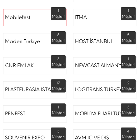
1
1
Mobilefest
Müşteri
ITMA
Müşteri
8
5
Maden Türkiye
Müşteri
HOST İSTANBUL
Müşteri
3
1
CNR EMLAK
Müşteri
NEWCAST ALMANYA
Müşteri
17
2
PLASTEURASIA ISTANBUL
Müşteri
LOGITRANS TURKEY
Müşteri
1
3
PENFEST
Müşteri
MOBİLYA FUARI TÜYAP
Müşteri
3
4
SOUVENIR EXPO
Müşteri
AVM İÇ VE DIŞ
Müşteri