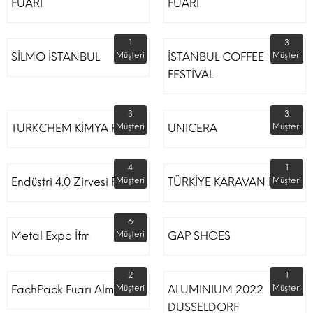
FUARI
FUARI
1
3
SİLMO İSTANBUL
Müşteri
İSTANBUL COFFEE
Müşteri
FESTİVAL
3
3
TURKCHEM KİMYA FUARI
Müşteri
UNICERA
Müşteri
4
1
Endüstri 4.0 Zirvesi Fuarı
Müşteri
TÜRKİYE KARAVAN FUARI
Müşteri
6
Metal Expo İfm
Müşteri
GAP SHOES
2
1
FachPack Fuarı Almanya
Müşteri
ALUMINIUM 2022
Müşteri
DUSSELDORF