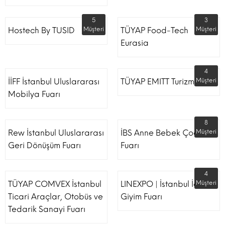
5
3
Hostech By TUSID
Müşteri
TÜYAP Food-Tech
Müşteri
Eurasia
4
İİFF İstanbul Uluslararası
TÜYAP EMITT Turizm Fuarı
Müşteri
Mobilya Fuarı
8
Rew İstanbul Uluslararası
İBS Anne Bebek Çocuk
Müşteri
Geri Dönüşüm Fuarı
Fuarı
4
TÜYAP COMVEX İstanbul
LINEXPO | İstanbul İç
Müşteri
Ticari Araçlar, Otobüs ve
Giyim Fuarı
Tedarik Sanayi Fuarı