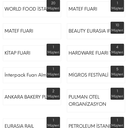
20
1
WORLD FOOD İSTANBUL
Müşteri
MATEF FUARI
Müşteri
10
MATEF FUARI
BEAUTY EURASIA IFM
Müşteri
1
4
KİTAP FUARI
Müşteri
HARDWARE FUARI TÜYAP
Müşteri
1
5
İnterpack Fuarı Almanya
Müşteri
MİGROS FESTİVALİ
Müşteri
2
1
ANKARA BAKERY PLUS
Müşteri
PULMAN OTEL
Müşteri
ORGANİZASYON
1
1
EURASIA RAIL
Müşteri
PETROLEUM İSTANBUL
Müşteri