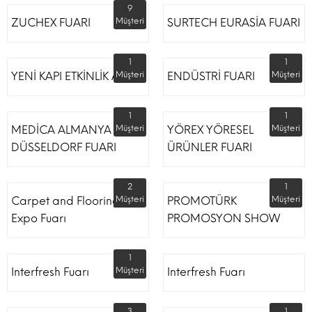
9
ZUCHEX FUARI
Müşteri
SURTECH EURASİA FUARI
1
1
YENİ KAPI ETKİNLİK ALANI
Müşteri
ENDÜSTRİ FUARI
Müşteri
1
1
MEDİCA ALMANYA
Müşteri
YÖREX YÖRESEL
Müşteri
DÜSSELDORF FUARI
ÜRÜNLER FUARI
2
1
Carpet and Flooring
Müşteri
PROMOTÜRK
Müşteri
Expo Fuarı
PROMOSYON SHOW
1
Interfresh Fuarı
Müşteri
Interfresh Fuarı
3
1