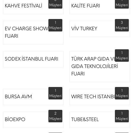
KAHVE FESTİVALİ
Müşteri
KALİTE FUARI
Müşteri
1
3
EV CHARGE SHOW
Müşteri
VİV TURKEY
Müşteri
FUARI
1
SODEX İSTANBUL FUARI
TÜRK ARAP GIDA VE
Müşteri
GIDA TEKNOLOJİLERİ
FUARI
1
1
BURSA AVM
Müşteri
WIRE TECH ISTANBUL
Müşteri
2
1
BİOEXPO
Müşteri
TUBE&STEEL
Müşteri