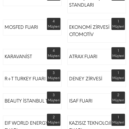
STANDLARI
4
1
MOSFED FUARI
Müşteri
EKONOMİ ZİRVESİ
Müşteri
OTOMOTİV
4
1
KARAVANİST
Müşteri
ATRAX FUARI
Müşteri
3
1
R+T TURKEY FUARI
Müşteri
DENEY ZİRVESİ
Müşteri
3
2
BEAUTY İSTANBUL TÜYAP
Müşteri
ISAF FUARI
Müşteri
2
1
EIF WORLD ENERGY
Müşteri
KAZISIZ TEKNOLOJİLER
Müşteri