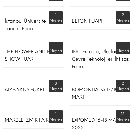
1
2
İstanbul Üniversite
Müşteri
BETON FUARI
Müşteri
Tanıtım Fuarı
1
1
THE FLOWER AND PLANT
Müşteri
IFAT Eurasia, Uluslararası
Müşteri
SHOW FUARI
Çevre Teknolojileri İhtisas
Fuarı
3
2
AMBİYANS FUARI
Müşteri
BOMONTİADA 17/18
Müşteri
MART
1
13
MARBLE İZMİR FAIR
Müşteri
EXPOMED 16-18 MART
Müşteri
2023