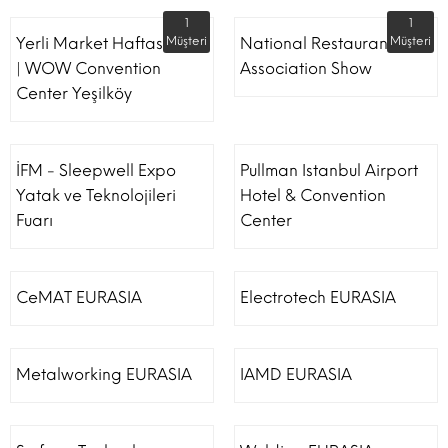
1
1
Yerli Market Haftası Fuarı
Müşteri
National Restaurant
Müşteri
| WOW Convention
Association Show
Center Yeşilköy
İFM - Sleepwell Expo
Pullman Istanbul Airport
Yatak ve Teknolojileri
Hotel & Convention
Fuarı
Center
CeMAT EURASIA
Electrotech EURASIA
Metalworking EURASIA
IAMD EURASIA