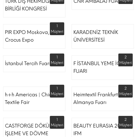
TÜRK DİŞ HEKİMLİĞİ
Müşteri
CNR AMBALAJ FUARI
Müşteri
BİRLİĞİ KONGRESİ
1
PIR EXPO Moskova,
Müşteri
KARADENİZ TEKNİK
Crocus Expo
ÜNİVERSİTESİ
1
2
İstanbul Tercih Fuarı
Müşteri
F İSTANBUL YEME İÇME
Müşteri
FUARI
1
2
h+h Americas | Chicago
Müşteri
Heimtextil Frankfurt
Müşteri
Textile Fair
Almanya Fuarı
1
2
CASTFORGE DÖKÜM,
Müşteri
BEAUTY EURASIA 2022
Müşteri
İŞLEME VE DÖVME
IFM