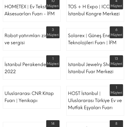
10
4
HOMETEX | Ev Tekstili Ve
Müşteri
TOS + H Expo | ICC -
Müşteri
Aksesuarları Fuarı - İFM
İstanbul Kongre Merkezi
3
6
Robot yatırımları zirvesi
Müşteri
Solarex | Güneş Enerjisi &
Müşteri
ve sergisi
Teknolojileri Fuarı | İFM
1
13
İstanbul Perakende Fuarı
Müşteri
Istanbul Jewelry Show |
Müşteri
2022
İstanbul Fuar Merkezi
1
Uluslararası CNR Kitap
HOST İstanbul |
Müşteri
Fuarı | Yenikapı
Uluslararası Türkiye Ev ve
Mutfak Eşyaları Fuarı
14
8