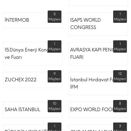
5
1
İNTERMOB
Müşteri
ISAPS WORLD
Müşteri
CONGRESS
1
1
15.Dünya Enerji Kongresi
Müşteri
AVRASYA KAPI PENCERE
Müşteri
ve Fuarı
FUARI
9
12
ZUCHEX 2022
Müşteri
İstanbul Hırdavat Fuarı
Müşteri
İFM
10
8
SAHA İSTANBUL
Müşteri
EXPO WORLD FOOD
Müşteri
1
3