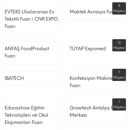
5
EVTEKS Uluslararası Ev
Maktek Avrasya Fuarı
Müşteri
Tekstili Fuarı | CNR EXPO
Fuarı
12
ANFAŞ FoodProduct
TÜYAP Expomed
Müşteri
Fuarı
7
IBATECH
Konfeksiyon Makinesi
Müşteri
Fuarı
1
Educashow Eğitim
Growtech Antalya Fuar
Müşteri
Teknolojileri ve Okul
Merkezi
Ekipmanları Fuarı