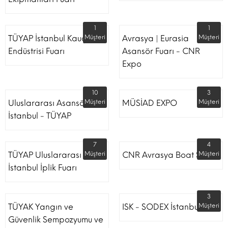
1
1
TÜYAP İstanbul Kauçuk
Müşteri
Avrasya | Eurasia
Müşteri
Endüstrisi Fuarı
Asansör Fuarı - CNR
Expo
10
3
Uluslararası Asansör
Müşteri
MÜSİAD EXPO
Müşteri
İstanbul - TÜYAP
7
4
TÜYAP Uluslararası
Müşteri
CNR Avrasya Boat Show
Müşteri
İstanbul İplik Fuarı
3
TÜYAK Yangın ve
ISK - SODEX İstanbul
Müşteri
Güvenlik Sempozyumu ve