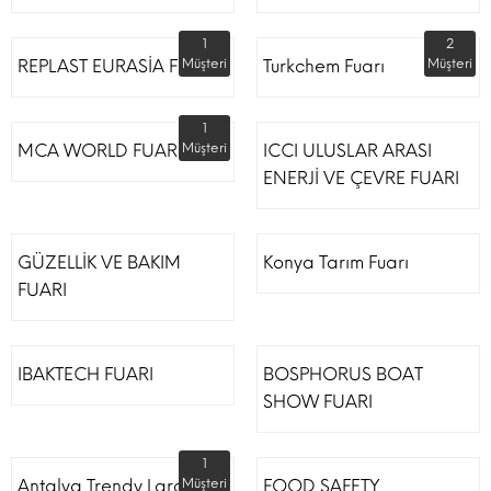
1
2
REPLAST EURASİA FUARI
Müşteri
Turkchem Fuarı
Müşteri
1
MCA WORLD FUARI
Müşteri
ICCI ULUSLAR ARASI
ENERJİ VE ÇEVRE FUARI
GÜZELLİK VE BAKIM
Konya Tarım Fuarı
FUARI
IBAKTECH FUARI
BOSPHORUS BOAT
SHOW FUARI
1
Antalya Trendy Lara Otel
Müşteri
FOOD SAFETY