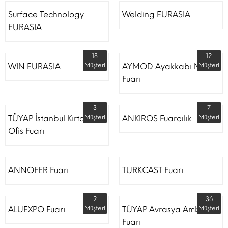
Surface Technology
Welding EURASIA
EURASIA
18
12
WIN EURASIA
Müşteri
AYMOD Ayakkabı Moda
Müşteri
Fuarı
3
7
TÜYAP İstanbul Kırtasiye
Müşteri
ANKIROS Fuarcılık
Müşteri
Ofis Fuarı
ANNOFER Fuarı
TURKCAST Fuarı
2
36
ALUEXPO Fuarı
Müşteri
TÜYAP Avrasya Ambalaj
Müşteri
Fuarı