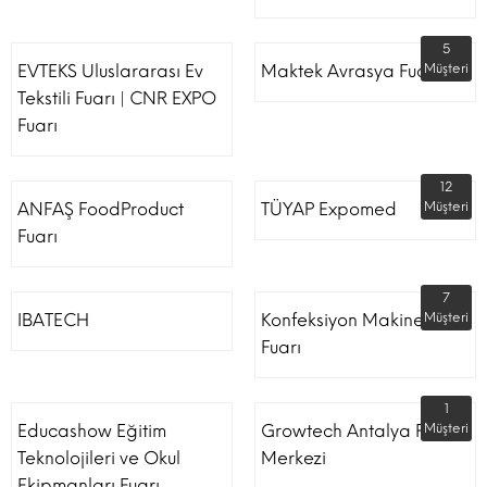
5
EVTEKS Uluslararası Ev
Maktek Avrasya Fuarı
Müşteri
Tekstili Fuarı | CNR EXPO
Fuarı
12
ANFAŞ FoodProduct
TÜYAP Expomed
Müşteri
Fuarı
7
IBATECH
Konfeksiyon Makinesi
Müşteri
Fuarı
1
Educashow Eğitim
Growtech Antalya Fuar
Müşteri
Teknolojileri ve Okul
Merkezi
Ekipmanları Fuarı