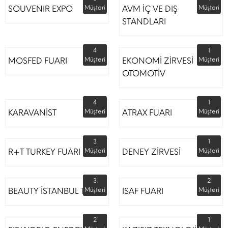
SOUVENIR EXPO
Müşteri
AVM İÇ VE DIŞ
Müşteri
STANDLARI
4
1
MOSFED FUARI
Müşteri
EKONOMİ ZİRVESİ
Müşteri
OTOMOTİV
4
1
KARAVANİST
Müşteri
ATRAX FUARI
Müşteri
3
1
R+T TURKEY FUARI
Müşteri
DENEY ZİRVESİ
Müşteri
3
2
BEAUTY İSTANBUL TÜYAP
Müşteri
ISAF FUARI
Müşteri
2
1