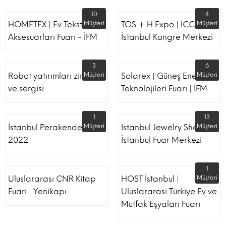
10
4
HOMETEX | Ev Tekstili Ve
Müşteri
TOS + H Expo | ICC -
Müşteri
Aksesuarları Fuarı - İFM
İstanbul Kongre Merkezi
3
6
Robot yatırımları zirvesi
Müşteri
Solarex | Güneş Enerjisi &
Müşteri
ve sergisi
Teknolojileri Fuarı | İFM
1
13
İstanbul Perakende Fuarı
Müşteri
Istanbul Jewelry Show |
Müşteri
2022
İstanbul Fuar Merkezi
1
Uluslararası CNR Kitap
HOST İstanbul |
Müşteri
Fuarı | Yenikapı
Uluslararası Türkiye Ev ve
Mutfak Eşyaları Fuarı