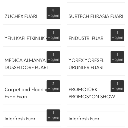
9
ZUCHEX FUARI
Müşteri
SURTECH EURASİA FUARI
1
1
YENİ KAPI ETKİNLİK ALANI
Müşteri
ENDÜSTRİ FUARI
Müşteri
1
1
MEDİCA ALMANYA
Müşteri
YÖREX YÖRESEL
Müşteri
DÜSSELDORF FUARI
ÜRÜNLER FUARI
2
1
Carpet and Flooring
Müşteri
PROMOTÜRK
Müşteri
Expo Fuarı
PROMOSYON SHOW
1
Interfresh Fuarı
Müşteri
Interfresh Fuarı