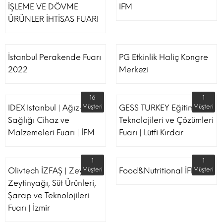
İŞLEME VE DÖVME
IFM
ÜRÜNLER İHTİSAS FUARI
İstanbul Perakende Fuarı
PG Etkinlik Haliç Kongre
2022
Merkezi
16
1
IDEX Istanbul | Ağız-Diş
Müşteri
GESS TURKEY Eğitim
Müşteri
Sağlığı Cihaz ve
Teknolojileri ve Çözümleri
Malzemeleri Fuarı | İFM
Fuarı | Lütfi Kırdar
1
1
Olivtech İZFAŞ | Zeytin,
Müşteri
Food&Nutritional İFM
Müşteri
Zeytinyağı, Süt Ürünleri,
Şarap ve Teknolojileri
Fuarı | İzmir