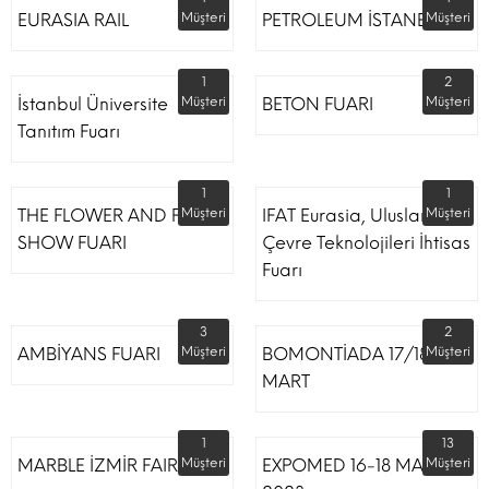
EURASIA RAIL
Müşteri
PETROLEUM İSTANBUL
Müşteri
1
2
İstanbul Üniversite
Müşteri
BETON FUARI
Müşteri
Tanıtım Fuarı
1
1
THE FLOWER AND PLANT
Müşteri
IFAT Eurasia, Uluslararası
Müşteri
SHOW FUARI
Çevre Teknolojileri İhtisas
Fuarı
3
2
AMBİYANS FUARI
Müşteri
BOMONTİADA 17/18
Müşteri
MART
1
13
MARBLE İZMİR FAIR
Müşteri
EXPOMED 16-18 MART
Müşteri