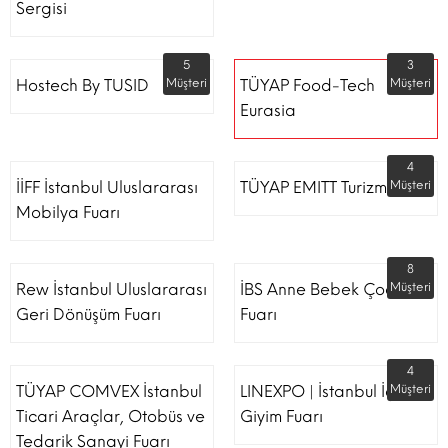
Sergisi
5
3
Hostech By TUSID
Müşteri
TÜYAP Food-Tech
Müşteri
Eurasia
4
İİFF İstanbul Uluslararası
TÜYAP EMITT Turizm Fuarı
Müşteri
Mobilya Fuarı
8
Rew İstanbul Uluslararası
İBS Anne Bebek Çocuk
Müşteri
Geri Dönüşüm Fuarı
Fuarı
4
TÜYAP COMVEX İstanbul
LINEXPO | İstanbul İç
Müşteri
Ticari Araçlar, Otobüs ve
Giyim Fuarı
Tedarik Sanayi Fuarı