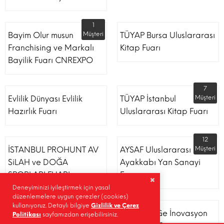
1
Bayim Olur musun
Müşteri
TÜYAP Bursa Uluslararası
Franchising ve Markalı
Kitap Fuarı
Bayilik Fuarı CNREXPO
7
Evlilik Dünyası Evlilik
TÜYAP İstanbul
Müşteri
Hazırlık Fuarı
Uluslararası Kitap Fuarı
12
İSTANBUL PROHUNT AV
AYSAF Uluslararası
Müşteri
SiLAH ve DOĞA
Ayakkabı Yan Sanayi
SPORLARI FUARI
Fuarı
Deneyiminizi iyileştirmek için yasal
düzenlemelere uygun çerezler (cookies)
kullanıyoruz. Detaylı bilgiye
Gizlilik ve Çerez
AR-GE ZİRVESİ VE
MMG Ar-Ge İnovasyon
Politikası
sayfamızdan erişebilirsiniz.