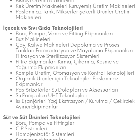
Bisküvi Üretim Makineleri
Kek Üretim Makineleri Kuruyemiş Üretim Makineleri
Paslanmaz Tank, Mikserler Şekerli Ürünler Üretim
Makineleri
İçecek ve Sıvı Gıda Teknolojileri
Boru, Pompa, Vana ve Fitting Ekipmanları
Buz Makineleri
Çay, Kahve Makineleri Depolama ve Proses
Tankları Fermantasyon ve Mayalama Ekipmanları
Filtrasyon ve Sterilizasyon Sistemleri
Filtre Ekipmanları Kırma, Çıkarma, Kesme ve
Yoğurma Ekipmanları
Komple Üretim, Otomasyon ve Kontrol Teknolojileri
Organik Ürünler için Teknolojiler Paslanmaz
Ekipmanlar
Pastörizatörler Su Dolapları ve Aksesuarları
Su Pompaları UHT Teknolojileri
Isı Eşanjörleri Yağ Ekstrasyon / Kurutma / Çekirdek
Ayırıcı Ekipmanlar
Süt ve Süt Ürünleri Teknolojileri
Boru, Pompa ve Fittingler
CIP Sistemleri
Homojenizatör Sistemleri
Karıştırıcı Ekipmanları