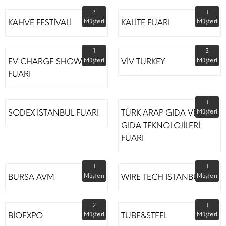
3
1
KAHVE FESTİVALİ
Müşteri
KALİTE FUARI
Müşteri
1
3
EV CHARGE SHOW
Müşteri
VİV TURKEY
Müşteri
FUARI
1
SODEX İSTANBUL FUARI
TÜRK ARAP GIDA VE
Müşteri
GIDA TEKNOLOJİLERİ
FUARI
1
1
BURSA AVM
Müşteri
WIRE TECH ISTANBUL
Müşteri
2
1
BİOEXPO
Müşteri
TUBE&STEEL
Müşteri