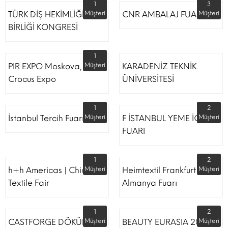
1
3
TÜRK DİŞ HEKİMLİĞİ
Müşteri
CNR AMBALAJ FUARI
Müşteri
BİRLİĞİ KONGRESİ
1
PIR EXPO Moskova,
Müşteri
KARADENİZ TEKNİK
Crocus Expo
ÜNİVERSİTESİ
1
2
İstanbul Tercih Fuarı
Müşteri
F İSTANBUL YEME İÇME
Müşteri
FUARI
1
2
h+h Americas | Chicago
Müşteri
Heimtextil Frankfurt
Müşteri
Textile Fair
Almanya Fuarı
1
2
CASTFORGE DÖKÜM,
Müşteri
BEAUTY EURASIA 2022
Müşteri