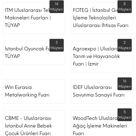
14
8
ITM Uluslararası Tekstil
Müşteri
FOTEG | İstanbul Gıda
Müşteri
Makineleri Fuarları |
İşleme Teknolojileri
TÜYAP
Uluslararası İhtisas Fuarı
3
2
İstanbul Oyuncak Fuarı -
Müşteri
Agroexpo | Uluslararası
Müşteri
TÜYAP
Tarım ve Hayvancılık
Fuarı | İzmir
16
Win Eurasia
IDEF Uluslararası
Müşteri
Metalworking Fuarı
Savunma Sanayii Fuarı
5
CBME - Uluslararası
WoodTech Uluslararası
Müşteri
İstanbul Anne Bebek
Ağaç İşleme Makineleri
Çocuk Ürünleri Fuarı
Fuarı