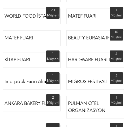
20
1
WORLD FOOD İSTANBUL
Müşteri
MATEF FUARI
Müşteri
10
MATEF FUARI
BEAUTY EURASIA IFM
Müşteri
1
4
KİTAP FUARI
Müşteri
HARDWARE FUARI TÜYAP
Müşteri
1
5
İnterpack Fuarı Almanya
Müşteri
MİGROS FESTİVALİ
Müşteri
2
1
ANKARA BAKERY PLUS
Müşteri
PULMAN OTEL
Müşteri
ORGANİZASYON
1
1