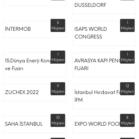
DUSSELDORF
5
1
İNTERMOB
Müşteri
ISAPS WORLD
Müşteri
CONGRESS
1
1
15.Dünya Enerji Kongresi
Müşteri
AVRASYA KAPI PENCERE
Müşteri
ve Fuarı
FUARI
9
12
ZUCHEX 2022
Müşteri
İstanbul Hırdavat Fuarı
Müşteri
İFM
10
8
SAHA İSTANBUL
Müşteri
EXPO WORLD FOOD
Müşteri