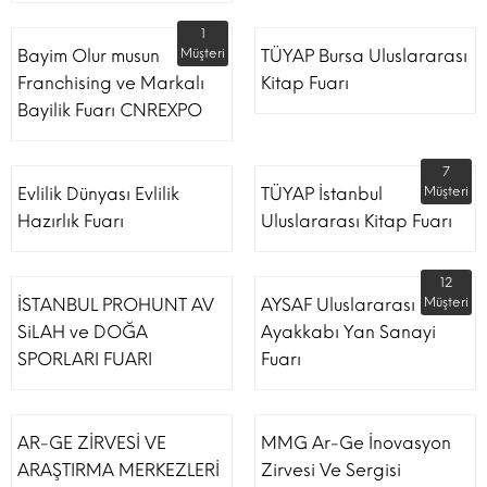
1
Bayim Olur musun
Müşteri
TÜYAP Bursa Uluslararası
Franchising ve Markalı
Kitap Fuarı
Bayilik Fuarı CNREXPO
7
Evlilik Dünyası Evlilik
TÜYAP İstanbul
Müşteri
Hazırlık Fuarı
Uluslararası Kitap Fuarı
12
İSTANBUL PROHUNT AV
AYSAF Uluslararası
Müşteri
SiLAH ve DOĞA
Ayakkabı Yan Sanayi
SPORLARI FUARI
Fuarı
AR-GE ZİRVESİ VE
MMG Ar-Ge İnovasyon
ARAŞTIRMA MERKEZLERİ
Zirvesi Ve Sergisi