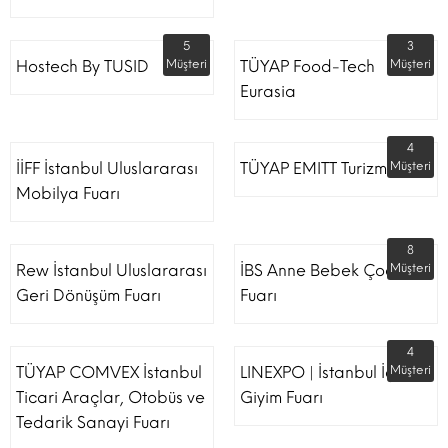
5
3
Hostech By TUSID
Müşteri
TÜYAP Food-Tech
Müşteri
Eurasia
4
İİFF İstanbul Uluslararası
TÜYAP EMITT Turizm Fuarı
Müşteri
Mobilya Fuarı
8
Rew İstanbul Uluslararası
İBS Anne Bebek Çocuk
Müşteri
Geri Dönüşüm Fuarı
Fuarı
4
TÜYAP COMVEX İstanbul
LINEXPO | İstanbul İç
Müşteri
Ticari Araçlar, Otobüs ve
Giyim Fuarı
Tedarik Sanayi Fuarı