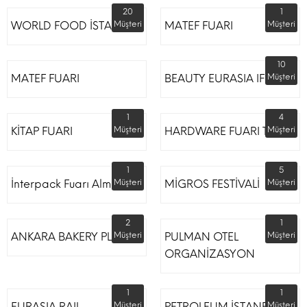
20
1
WORLD FOOD İSTANBUL
Müşteri
MATEF FUARI
Müşteri
10
MATEF FUARI
BEAUTY EURASIA IFM
Müşteri
1
4
KİTAP FUARI
Müşteri
HARDWARE FUARI TÜYAP
Müşteri
1
5
İnterpack Fuarı Almanya
Müşteri
MİGROS FESTİVALİ
Müşteri
2
1
ANKARA BAKERY PLUS
Müşteri
PULMAN OTEL
Müşteri
ORGANİZASYON
1
1
EURASIA RAIL
Müşteri
PETROLEUM İSTANBUL
Müşteri