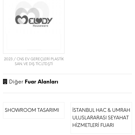
2023 / CNS EV GEREÇLERİ PLASTİK
SAN. VE DIŞ TİC.LTD.ŞTİ
Diğer
Fuar Alanları
SHOWROOM TASARIMI
İSTANBUL HAC & UMRAH
ULUSLARARASI SEYAHAT
HİZMETLERİ FUARI