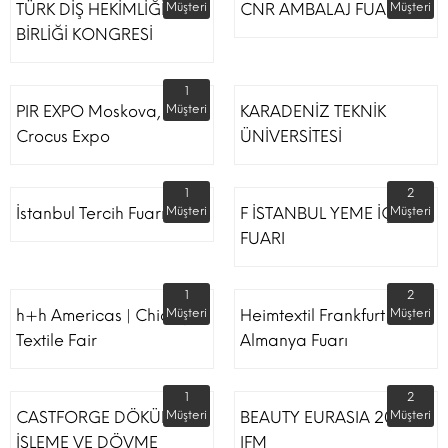
TÜRK DİŞ HEKİMLİĞİ
Müşteri
CNR AMBALAJ FUARI
Müşteri
BİRLİĞİ KONGRESİ
1
PIR EXPO Moskova,
Müşteri
KARADENİZ TEKNİK
Crocus Expo
ÜNİVERSİTESİ
1
2
İstanbul Tercih Fuarı
Müşteri
F İSTANBUL YEME İÇME
Müşteri
FUARI
1
2
h+h Americas | Chicago
Müşteri
Heimtextil Frankfurt
Müşteri
Textile Fair
Almanya Fuarı
1
2
CASTFORGE DÖKÜM,
Müşteri
BEAUTY EURASIA 2022
Müşteri
İŞLEME VE DÖVME
IFM