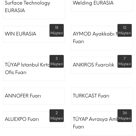
Surface Technology
Welding EURASIA
EURASIA
18
12
WIN EURASIA
Müşteri
AYMOD Ayakkabı Moda
Müşteri
Fuarı
3
7
TÜYAP İstanbul Kırtasiye
Müşteri
ANKIROS Fuarcılık
Müşteri
Ofis Fuarı
ANNOFER Fuarı
TURKCAST Fuarı
2
36
ALUEXPO Fuarı
Müşteri
TÜYAP Avrasya Ambalaj
Müşteri
Fuarı