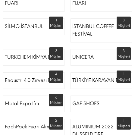
FUARI
FUARI
1
3
SİLMO İSTANBUL
Müşteri
İSTANBUL COFFEE
Müşteri
FESTİVAL
3
3
TURKCHEM KİMYA FUARI
Müşteri
UNICERA
Müşteri
4
1
Endüstri 4.0 Zirvesi Fuarı
Müşteri
TÜRKİYE KARAVAN FUARI
Müşteri
6
Metal Expo İfm
Müşteri
GAP SHOES
2
1
FachPack Fuarı Almanya
Müşteri
ALUMINIUM 2022
Müşteri
DUSSELDORF