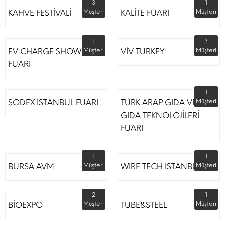
3
1
KAHVE FESTİVALİ
Müşteri
KALİTE FUARI
Müşteri
1
3
EV CHARGE SHOW
Müşteri
VİV TURKEY
Müşteri
FUARI
1
SODEX İSTANBUL FUARI
TÜRK ARAP GIDA VE
Müşteri
GIDA TEKNOLOJİLERİ
FUARI
1
1
BURSA AVM
Müşteri
WIRE TECH ISTANBUL
Müşteri
2
1
BİOEXPO
Müşteri
TUBE&STEEL
Müşteri