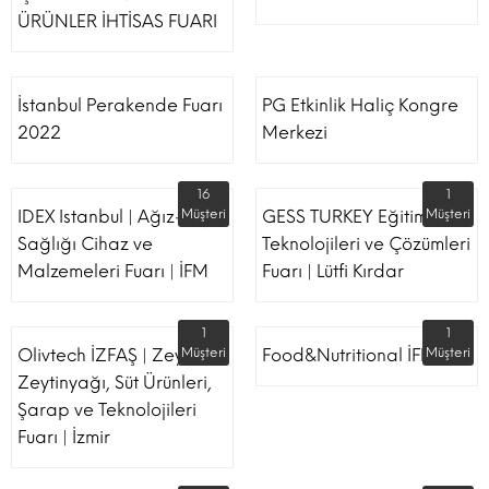
ÜRÜNLER İHTİSAS FUARI
İstanbul Perakende Fuarı
PG Etkinlik Haliç Kongre
2022
Merkezi
16
1
IDEX Istanbul | Ağız-Diş
Müşteri
GESS TURKEY Eğitim
Müşteri
Sağlığı Cihaz ve
Teknolojileri ve Çözümleri
Malzemeleri Fuarı | İFM
Fuarı | Lütfi Kırdar
1
1
Olivtech İZFAŞ | Zeytin,
Müşteri
Food&Nutritional İFM
Müşteri
Zeytinyağı, Süt Ürünleri,
Şarap ve Teknolojileri
Fuarı | İzmir