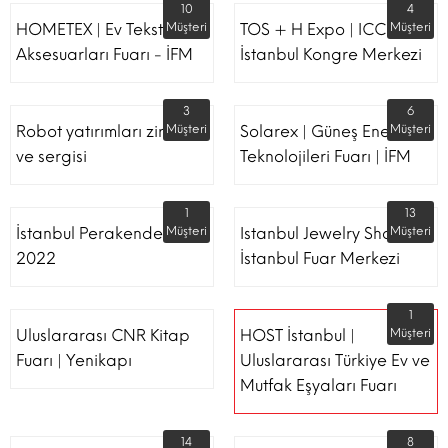
10
4
HOMETEX | Ev Tekstili Ve
Müşteri
TOS + H Expo | ICC -
Müşteri
Aksesuarları Fuarı - İFM
İstanbul Kongre Merkezi
3
6
Robot yatırımları zirvesi
Müşteri
Solarex | Güneş Enerjisi &
Müşteri
ve sergisi
Teknolojileri Fuarı | İFM
1
13
İstanbul Perakende Fuarı
Müşteri
Istanbul Jewelry Show |
Müşteri
2022
İstanbul Fuar Merkezi
1
Uluslararası CNR Kitap
HOST İstanbul |
Müşteri
Fuarı | Yenikapı
Uluslararası Türkiye Ev ve
Mutfak Eşyaları Fuarı
14
8