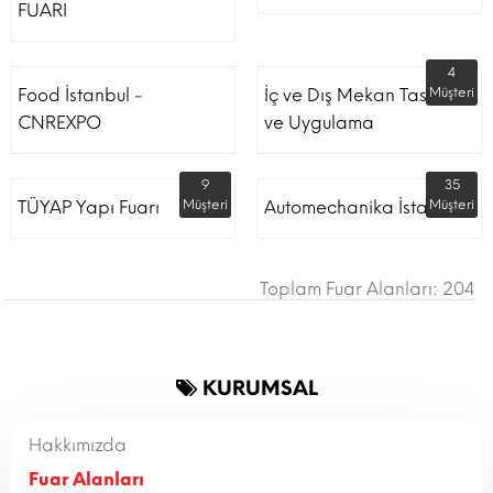
FUARI
4
Food İstanbul -
İç ve Dış Mekan Tasarım
Müşteri
CNREXPO
ve Uygulama
9
35
TÜYAP Yapı Fuarı
Müşteri
Automechanika İstanbul
Müşteri
Toplam Fuar Alanları: 204
KURUMSAL
Hakkımızda
Fuar Alanları