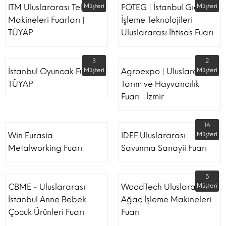
ITM Uluslararası Tekstil
Müşteri
FOTEG | İstanbul Gıda
Müşteri
Makineleri Fuarları |
İşleme Teknolojileri
TÜYAP
Uluslararası İhtisas Fuarı
3
2
İstanbul Oyuncak Fuarı -
Müşteri
Agroexpo | Uluslararası
Müşteri
TÜYAP
Tarım ve Hayvancılık
Fuarı | İzmir
16
Win Eurasia
IDEF Uluslararası
Müşteri
Metalworking Fuarı
Savunma Sanayii Fuarı
5
CBME - Uluslararası
WoodTech Uluslararası
Müşteri
İstanbul Anne Bebek
Ağaç İşleme Makineleri
Çocuk Ürünleri Fuarı
Fuarı