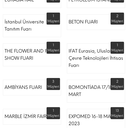
1
2
İstanbul Üniversite
Müşteri
BETON FUARI
Müşteri
Tanıtım Fuarı
1
1
THE FLOWER AND PLANT
Müşteri
IFAT Eurasia, Uluslararası
Müşteri
SHOW FUARI
Çevre Teknolojileri İhtisas
Fuarı
3
2
AMBİYANS FUARI
Müşteri
BOMONTİADA 17/18
Müşteri
MART
1
13
MARBLE İZMİR FAIR
Müşteri
EXPOMED 16-18 MART
Müşteri
2023