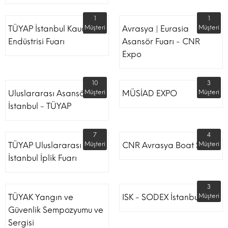
1
1
TÜYAP İstanbul Kauçuk
Müşteri
Avrasya | Eurasia
Müşteri
Endüstrisi Fuarı
Asansör Fuarı - CNR
Expo
10
3
Uluslararası Asansör
Müşteri
MÜSİAD EXPO
Müşteri
İstanbul - TÜYAP
7
4
TÜYAP Uluslararası
Müşteri
CNR Avrasya Boat Show
Müşteri
İstanbul İplik Fuarı
3
TÜYAK Yangın ve
ISK - SODEX İstanbul
Müşteri
Güvenlik Sempozyumu ve
Sergisi