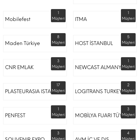
1
1
Mobilefest
Müşteri
ITMA
Müşteri
8
5
Maden Türkiye
Müşteri
HOST İSTANBUL
Müşteri
3
1
CNR EMLAK
Müşteri
NEWCAST ALMANYA
Müşteri
17
2
PLASTEURASIA ISTANBUL
Müşteri
LOGITRANS TURKEY
Müşteri
1
3
PENFEST
Müşteri
MOBİLYA FUARI TÜYAP
Müşteri
3
4
SOUVENIR EXPO
Müşteri
AVM İÇ VE DIŞ
Müşteri