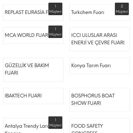
1
2
REPLAST EURASİA FUARI
Müşteri
Turkchem Fuarı
Müşteri
1
MCA WORLD FUARI
Müşteri
ICCI ULUSLAR ARASI
ENERJİ VE ÇEVRE FUARI
GÜZELLİK VE BAKIM
Konya Tarım Fuarı
FUARI
IBAKTECH FUARI
BOSPHORUS BOAT
SHOW FUARI
1
Antalya Trendy Lara Otel
Müşteri
FOOD SAFETY