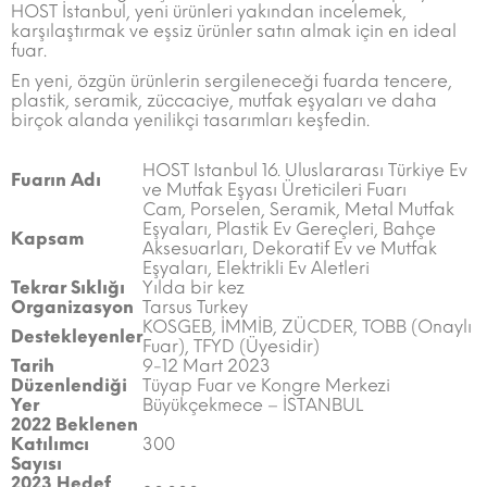
HOST İstanbul, yeni ürünleri yakından incelemek,
karşılaştırmak ve eşsiz ürünler satın almak için en ideal
fuar.
En yeni, özgün ürünlerin sergileneceği fuarda tencere,
plastik, seramik, züccaciye, mutfak eşyaları ve daha
birçok alanda yenilikçi tasarımları keşfedin.
HOST Istanbul 16. Uluslararası Türkiye Ev
Fuarın Adı
ve Mutfak Eşyası Üreticileri Fuarı
Cam, Porselen, Seramik, Metal Mutfak
Eşyaları, Plastik Ev Gereçleri, Bahçe
Kapsam
Aksesuarları, Dekoratif Ev ve Mutfak
Eşyaları, Elektrikli Ev Aletleri
Tekrar Sıklığı
Yılda bir kez
Organizasyon
Tarsus Turkey
KOSGEB, İMMİB, ZÜCDER, TOBB (Onaylı
Destekleyenler
Fuar), TFYD (Üyesidir)
Tarih
9-12 Mart 2023
Düzenlendiği
Tüyap Fuar ve Kongre Merkezi
Yer
Büyükçekmece – İSTANBUL
2022 Beklenen
Katılımcı
300
Sayısı
2023 Hedef