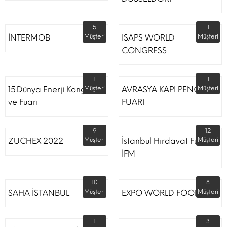
5
1
İNTERMOB
Müşteri
ISAPS WORLD
Müşteri
CONGRESS
1
1
15.Dünya Enerji Kongresi
Müşteri
AVRASYA KAPI PENCERE
Müşteri
ve Fuarı
FUARI
9
12
ZUCHEX 2022
Müşteri
İstanbul Hırdavat Fuarı
Müşteri
İFM
10
8
SAHA İSTANBUL
Müşteri
EXPO WORLD FOOD
Müşteri
1
3