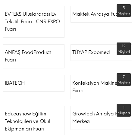
5
EVTEKS Uluslararası Ev
Maktek Avrasya Fuarı
Müşteri
Tekstili Fuarı | CNR EXPO
Fuarı
12
ANFAŞ FoodProduct
TÜYAP Expomed
Müşteri
Fuarı
7
IBATECH
Konfeksiyon Makinesi
Müşteri
Fuarı
1
Educashow Eğitim
Growtech Antalya Fuar
Müşteri
Teknolojileri ve Okul
Merkezi
Ekipmanları Fuarı