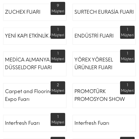
9
ZUCHEX FUARI
Müşteri
SURTECH EURASİA FUARI
1
1
YENİ KAPI ETKİNLİK ALANI
Müşteri
ENDÜSTRİ FUARI
Müşteri
1
1
MEDİCA ALMANYA
Müşteri
YÖREX YÖRESEL
Müşteri
DÜSSELDORF FUARI
ÜRÜNLER FUARI
2
1
Carpet and Flooring
Müşteri
PROMOTÜRK
Müşteri
Expo Fuarı
PROMOSYON SHOW
1
Interfresh Fuarı
Müşteri
Interfresh Fuarı