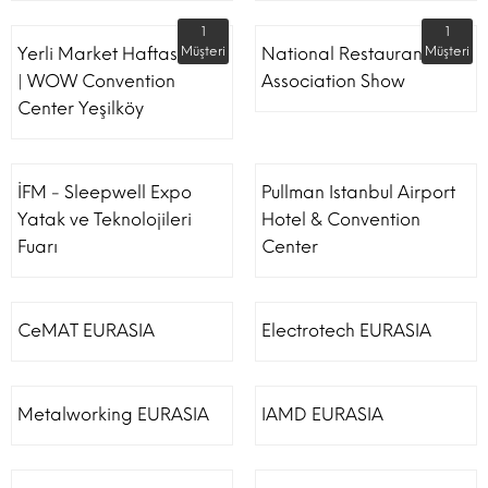
1
1
Yerli Market Haftası Fuarı
Müşteri
National Restaurant
Müşteri
| WOW Convention
Association Show
Center Yeşilköy
İFM - Sleepwell Expo
Pullman Istanbul Airport
Yatak ve Teknolojileri
Hotel & Convention
Fuarı
Center
CeMAT EURASIA
Electrotech EURASIA
Metalworking EURASIA
IAMD EURASIA