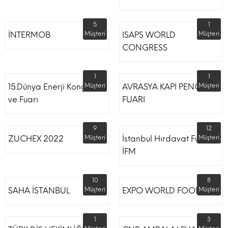
5
1
İNTERMOB
Müşteri
ISAPS WORLD
Müşteri
CONGRESS
1
1
15.Dünya Enerji Kongresi
Müşteri
AVRASYA KAPI PENCERE
Müşteri
ve Fuarı
FUARI
9
12
ZUCHEX 2022
Müşteri
İstanbul Hırdavat Fuarı
Müşteri
İFM
10
8
SAHA İSTANBUL
Müşteri
EXPO WORLD FOOD
Müşteri
1
3