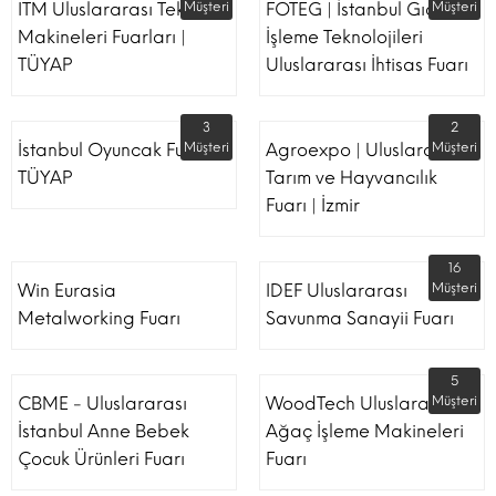
ITM Uluslararası Tekstil
Müşteri
FOTEG | İstanbul Gıda
Müşteri
Makineleri Fuarları |
İşleme Teknolojileri
TÜYAP
Uluslararası İhtisas Fuarı
3
2
İstanbul Oyuncak Fuarı -
Müşteri
Agroexpo | Uluslararası
Müşteri
TÜYAP
Tarım ve Hayvancılık
Fuarı | İzmir
16
Win Eurasia
IDEF Uluslararası
Müşteri
Metalworking Fuarı
Savunma Sanayii Fuarı
5
CBME - Uluslararası
WoodTech Uluslararası
Müşteri
İstanbul Anne Bebek
Ağaç İşleme Makineleri
Çocuk Ürünleri Fuarı
Fuarı