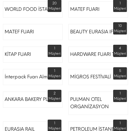
20
1
WORLD FOOD İSTANBUL
Müşteri
MATEF FUARI
Müşteri
10
MATEF FUARI
BEAUTY EURASIA IFM
Müşteri
1
4
KİTAP FUARI
Müşteri
HARDWARE FUARI TÜYAP
Müşteri
1
5
İnterpack Fuarı Almanya
Müşteri
MİGROS FESTİVALİ
Müşteri
2
1
ANKARA BAKERY PLUS
Müşteri
PULMAN OTEL
Müşteri
ORGANİZASYON
1
1
EURASIA RAIL
Müşteri
PETROLEUM İSTANBUL
Müşteri