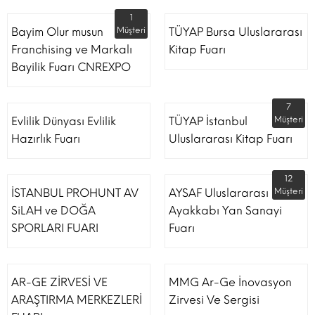
1
Bayim Olur musun
Müşteri
TÜYAP Bursa Uluslararası
Franchising ve Markalı
Kitap Fuarı
Bayilik Fuarı CNREXPO
7
Evlilik Dünyası Evlilik
TÜYAP İstanbul
Müşteri
Hazırlık Fuarı
Uluslararası Kitap Fuarı
12
İSTANBUL PROHUNT AV
AYSAF Uluslararası
Müşteri
SiLAH ve DOĞA
Ayakkabı Yan Sanayi
SPORLARI FUARI
Fuarı
AR-GE ZİRVESİ VE
MMG Ar-Ge İnovasyon
ARAŞTIRMA MERKEZLERİ
Zirvesi Ve Sergisi