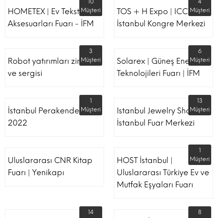
10
4
HOMETEX | Ev Tekstili Ve
Müşteri
TOS + H Expo | ICC -
Müşteri
Aksesuarları Fuarı - İFM
İstanbul Kongre Merkezi
3
6
Robot yatırımları zirvesi
Müşteri
Solarex | Güneş Enerjisi &
Müşteri
ve sergisi
Teknolojileri Fuarı | İFM
1
13
İstanbul Perakende Fuarı
Müşteri
Istanbul Jewelry Show |
Müşteri
2022
İstanbul Fuar Merkezi
1
Uluslararası CNR Kitap
HOST İstanbul |
Müşteri
Fuarı | Yenikapı
Uluslararası Türkiye Ev ve
Mutfak Eşyaları Fuarı
14
8