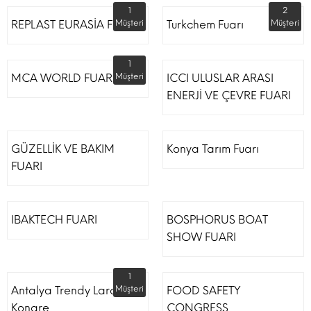
1
2
REPLAST EURASİA FUARI
Müşteri
Turkchem Fuarı
Müşteri
1
MCA WORLD FUARI
Müşteri
ICCI ULUSLAR ARASI
ENERJİ VE ÇEVRE FUARI
GÜZELLİK VE BAKIM
Konya Tarım Fuarı
FUARI
IBAKTECH FUARI
BOSPHORUS BOAT
SHOW FUARI
1
Antalya Trendy Lara Otel
Müşteri
FOOD SAFETY
Kongre
CONGRESS