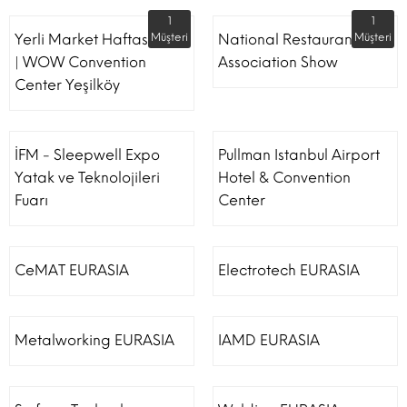
1
1
Yerli Market Haftası Fuarı
Müşteri
National Restaurant
Müşteri
| WOW Convention
Association Show
Center Yeşilköy
İFM - Sleepwell Expo
Pullman Istanbul Airport
Yatak ve Teknolojileri
Hotel & Convention
Fuarı
Center
CeMAT EURASIA
Electrotech EURASIA
Metalworking EURASIA
IAMD EURASIA