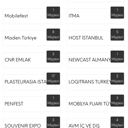
1
1
Mobilefest
Müşteri
ITMA
Müşteri
8
5
Maden Türkiye
Müşteri
HOST İSTANBUL
Müşteri
3
1
CNR EMLAK
Müşteri
NEWCAST ALMANYA
Müşteri
17
2
PLASTEURASIA ISTANBUL
Müşteri
LOGITRANS TURKEY
Müşteri
1
3
PENFEST
Müşteri
MOBİLYA FUARI TÜYAP
Müşteri
3
4
SOUVENIR EXPO
Müşteri
AVM İÇ VE DIŞ
Müşteri