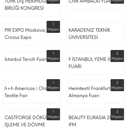
TÜRK DİŞ HEKİMLİĞİ
Müşteri
CNR AMBALAJ FUARI
Müşteri
BİRLİĞİ KONGRESİ
1
PIR EXPO Moskova,
Müşteri
KARADENİZ TEKNİK
Crocus Expo
ÜNİVERSİTESİ
1
2
İstanbul Tercih Fuarı
Müşteri
F İSTANBUL YEME İÇME
Müşteri
FUARI
1
2
h+h Americas | Chicago
Müşteri
Heimtextil Frankfurt
Müşteri
Textile Fair
Almanya Fuarı
1
2
CASTFORGE DÖKÜM,
Müşteri
BEAUTY EURASIA 2022
Müşteri
İŞLEME VE DÖVME
IFM