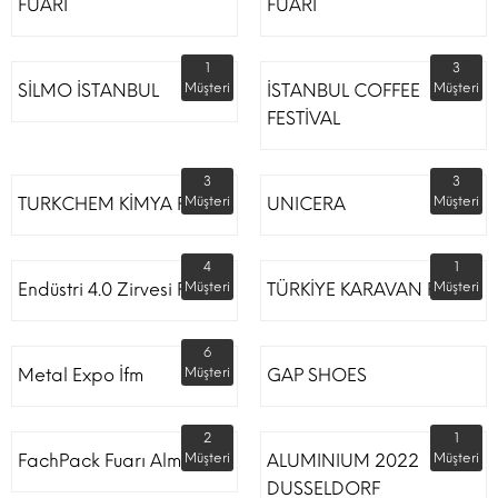
FUARI
FUARI
1
3
SİLMO İSTANBUL
Müşteri
İSTANBUL COFFEE
Müşteri
FESTİVAL
3
3
TURKCHEM KİMYA FUARI
Müşteri
UNICERA
Müşteri
4
1
Endüstri 4.0 Zirvesi Fuarı
Müşteri
TÜRKİYE KARAVAN FUARI
Müşteri
6
Metal Expo İfm
Müşteri
GAP SHOES
2
1
FachPack Fuarı Almanya
Müşteri
ALUMINIUM 2022
Müşteri
DUSSELDORF