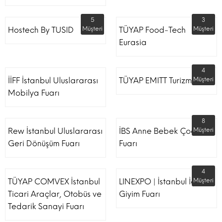
5
3
Hostech By TUSID
Müşteri
TÜYAP Food-Tech
Müşteri
Eurasia
4
İİFF İstanbul Uluslararası
TÜYAP EMITT Turizm Fuarı
Müşteri
Mobilya Fuarı
8
Rew İstanbul Uluslararası
İBS Anne Bebek Çocuk
Müşteri
Geri Dönüşüm Fuarı
Fuarı
4
TÜYAP COMVEX İstanbul
LINEXPO | İstanbul İç
Müşteri
Ticari Araçlar, Otobüs ve
Giyim Fuarı
Tedarik Sanayi Fuarı