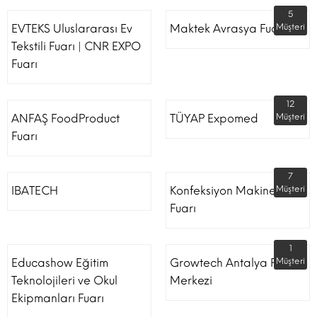
5
EVTEKS Uluslararası Ev
Maktek Avrasya Fuarı
Müşteri
Tekstili Fuarı | CNR EXPO
Fuarı
12
ANFAŞ FoodProduct
TÜYAP Expomed
Müşteri
Fuarı
7
IBATECH
Konfeksiyon Makinesi
Müşteri
Fuarı
1
Educashow Eğitim
Growtech Antalya Fuar
Müşteri
Teknolojileri ve Okul
Merkezi
Ekipmanları Fuarı