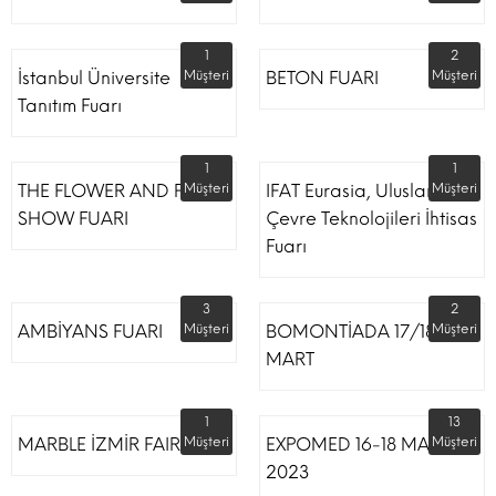
1
2
İstanbul Üniversite
Müşteri
BETON FUARI
Müşteri
Tanıtım Fuarı
1
1
THE FLOWER AND PLANT
Müşteri
IFAT Eurasia, Uluslararası
Müşteri
SHOW FUARI
Çevre Teknolojileri İhtisas
Fuarı
3
2
AMBİYANS FUARI
Müşteri
BOMONTİADA 17/18
Müşteri
MART
1
13
MARBLE İZMİR FAIR
Müşteri
EXPOMED 16-18 MART
Müşteri
2023