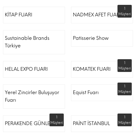
1
KİTAP FUARI
NADMEX AFET FUARI
Müşteri
Sustainable Brands
Patisserie Show
Türkiye
1
HELAL EXPO FUARI
KOMATEK FUARI
Müşteri
1
Yerel Zincirler Buluşuyor
Equist Fuarı
Müşteri
Fuarı
1
1
PERAKENDE GÜNLERİ
Müşteri
PAİNT İSTANBUL
Müşteri