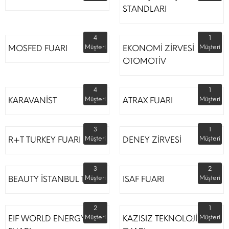
STANDLARI
4
1
MOSFED FUARI
Müşteri
EKONOMİ ZİRVESİ
Müşteri
OTOMOTİV
4
1
KARAVANİST
Müşteri
ATRAX FUARI
Müşteri
3
1
R+T TURKEY FUARI
Müşteri
DENEY ZİRVESİ
Müşteri
3
2
BEAUTY İSTANBUL TÜYAP
Müşteri
ISAF FUARI
Müşteri
2
1
EIF WORLD ENERGY
Müşteri
KAZISIZ TEKNOLOJİLER
Müşteri