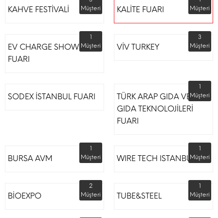
KAHVE FESTİVALİ
Müşteri
KALİTE FUARI
Müşteri
1
3
EV CHARGE SHOW
Müşteri
VİV TURKEY
Müşteri
FUARI
1
SODEX İSTANBUL FUARI
TÜRK ARAP GIDA VE
Müşteri
GIDA TEKNOLOJİLERİ
FUARI
1
1
BURSA AVM
Müşteri
WIRE TECH ISTANBUL
Müşteri
2
1
BİOEXPO
Müşteri
TUBE&STEEL
Müşteri