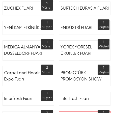
9
ZUCHEX FUARI
Müşteri
SURTECH EURASİA FUARI
1
1
YENİ KAPI ETKİNLİK ALANI
Müşteri
ENDÜSTRİ FUARI
Müşteri
1
1
MEDİCA ALMANYA
Müşteri
YÖREX YÖRESEL
Müşteri
DÜSSELDORF FUARI
ÜRÜNLER FUARI
2
1
Carpet and Flooring
Müşteri
PROMOTÜRK
Müşteri
Expo Fuarı
PROMOSYON SHOW
1
Interfresh Fuarı
Müşteri
Interfresh Fuarı
3
1