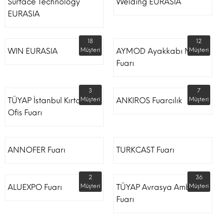
Surface Technology
Welding EURASIA
EURASIA
18
12
WIN EURASIA
Müşteri
AYMOD Ayakkabı Moda
Müşteri
Fuarı
3
7
TÜYAP İstanbul Kırtasiye
Müşteri
ANKIROS Fuarcılık
Müşteri
Ofis Fuarı
ANNOFER Fuarı
TURKCAST Fuarı
2
36
ALUEXPO Fuarı
Müşteri
TÜYAP Avrasya Ambalaj
Müşteri
Fuarı