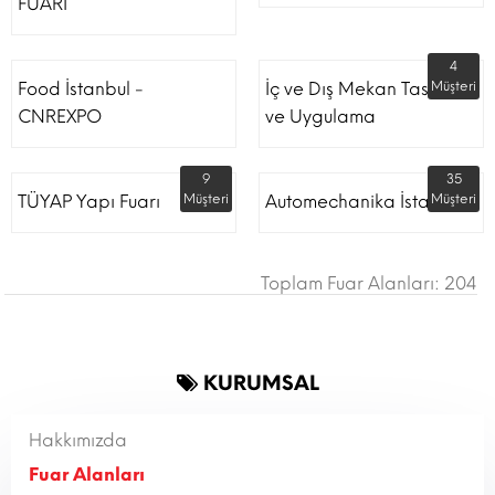
FUARI
4
Food İstanbul -
İç ve Dış Mekan Tasarım
Müşteri
CNREXPO
ve Uygulama
9
35
TÜYAP Yapı Fuarı
Müşteri
Automechanika İstanbul
Müşteri
Toplam Fuar Alanları: 204
KURUMSAL
Hakkımızda
Fuar Alanları