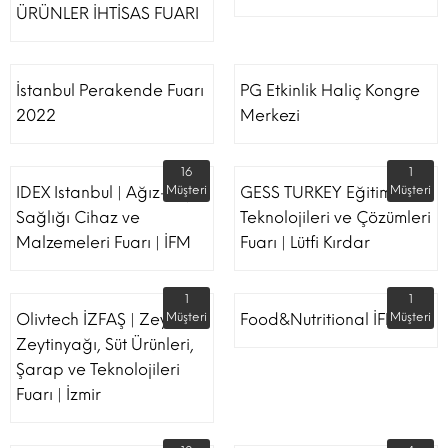
ÜRÜNLER İHTİSAS FUARI
İstanbul Perakende Fuarı
PG Etkinlik Haliç Kongre
2022
Merkezi
16
1
IDEX Istanbul | Ağız-Diş
Müşteri
GESS TURKEY Eğitim
Müşteri
Sağlığı Cihaz ve
Teknolojileri ve Çözümleri
Malzemeleri Fuarı | İFM
Fuarı | Lütfi Kırdar
1
1
Olivtech İZFAŞ | Zeytin,
Müşteri
Food&Nutritional İFM
Müşteri
Zeytinyağı, Süt Ürünleri,
Şarap ve Teknolojileri
Fuarı | İzmir