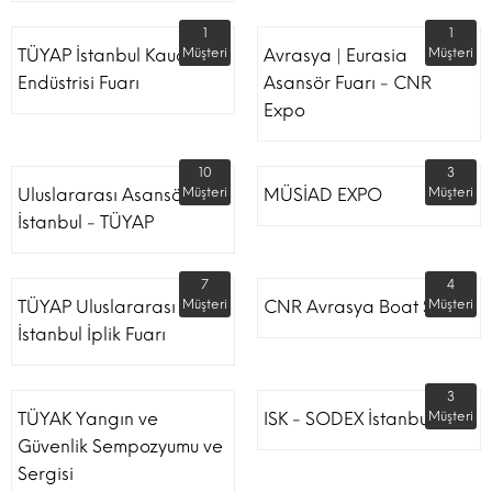
1
1
TÜYAP İstanbul Kauçuk
Müşteri
Avrasya | Eurasia
Müşteri
Endüstrisi Fuarı
Asansör Fuarı - CNR
Expo
10
3
Uluslararası Asansör
Müşteri
MÜSİAD EXPO
Müşteri
İstanbul - TÜYAP
7
4
TÜYAP Uluslararası
Müşteri
CNR Avrasya Boat Show
Müşteri
İstanbul İplik Fuarı
3
TÜYAK Yangın ve
ISK - SODEX İstanbul
Müşteri
Güvenlik Sempozyumu ve
Sergisi