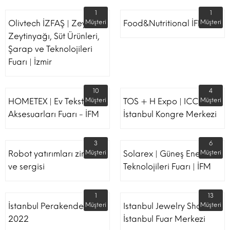
1
1
Olivtech İZFAŞ | Zeytin,
Müşteri
Food&Nutritional İFM
Müşteri
Zeytinyağı, Süt Ürünleri,
Şarap ve Teknolojileri
Fuarı | İzmir
10
4
HOMETEX | Ev Tekstili Ve
Müşteri
TOS + H Expo | ICC -
Müşteri
Aksesuarları Fuarı - İFM
İstanbul Kongre Merkezi
3
6
Robot yatırımları zirvesi
Müşteri
Solarex | Güneş Enerjisi &
Müşteri
ve sergisi
Teknolojileri Fuarı | İFM
1
13
İstanbul Perakende Fuarı
Müşteri
Istanbul Jewelry Show |
Müşteri
2022
İstanbul Fuar Merkezi