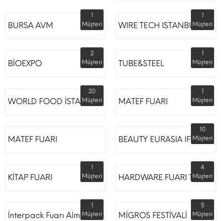
1
1
BURSA AVM
Müşteri
WIRE TECH ISTANBUL
Müşteri
2
1
BİOEXPO
Müşteri
TUBE&STEEL
Müşteri
20
1
WORLD FOOD İSTANBUL
Müşteri
MATEF FUARI
Müşteri
10
MATEF FUARI
BEAUTY EURASIA IFM
Müşteri
1
4
KİTAP FUARI
Müşteri
HARDWARE FUARI TÜYAP
Müşteri
1
5
İnterpack Fuarı Almanya
Müşteri
MİGROS FESTİVALİ
Müşteri