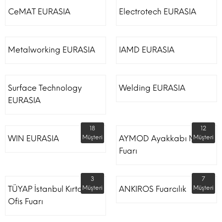
CeMAT EURASIA
Electrotech EURASIA
Metalworking EURASIA
IAMD EURASIA
Surface Technology
Welding EURASIA
EURASIA
18
12
WIN EURASIA
Müşteri
AYMOD Ayakkabı Moda
Müşteri
Fuarı
3
7
TÜYAP İstanbul Kırtasiye
Müşteri
ANKIROS Fuarcılık
Müşteri
Ofis Fuarı