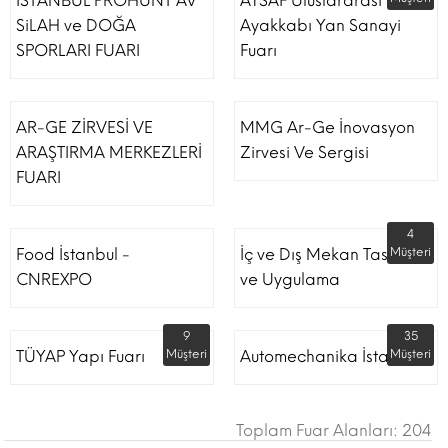
İSTANBUL PROHUNT AV
AYSAF Uluslararası
SiLAH ve DOĞA
Ayakkabı Yan Sanayi
SPORLARI FUARI
Fuarı
AR-GE ZİRVESİ VE
MMG Ar-Ge İnovasyon
ARAŞTIRMA MERKEZLERİ
Zirvesi Ve Sergisi
FUARI
4
Food İstanbul -
İç ve Dış Mekan Tasarım
Müşteri
CNREXPO
ve Uygulama
9
35
TÜYAP Yapı Fuarı
Müşteri
Automechanika İstanbul
Müşteri
Toplam Fuar Alanları: 204