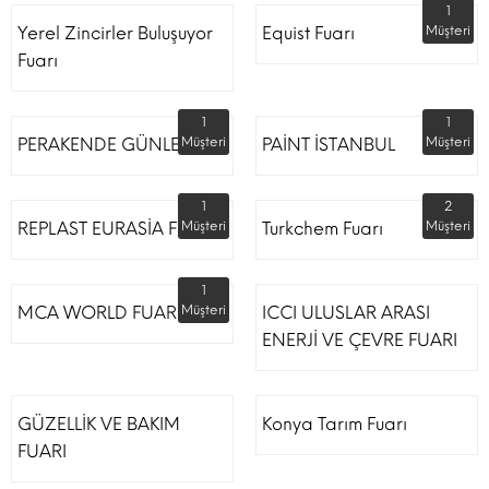
1
Yerel Zincirler Buluşuyor
Equist Fuarı
Müşteri
Fuarı
1
1
PERAKENDE GÜNLERİ
Müşteri
PAİNT İSTANBUL
Müşteri
1
2
REPLAST EURASİA FUARI
Müşteri
Turkchem Fuarı
Müşteri
1
MCA WORLD FUARI
Müşteri
ICCI ULUSLAR ARASI
ENERJİ VE ÇEVRE FUARI
GÜZELLİK VE BAKIM
Konya Tarım Fuarı
FUARI