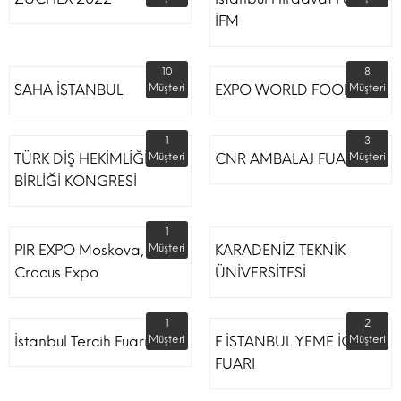
İFM
10
8
SAHA İSTANBUL
Müşteri
EXPO WORLD FOOD
Müşteri
1
3
TÜRK DİŞ HEKİMLİĞİ
Müşteri
CNR AMBALAJ FUARI
Müşteri
BİRLİĞİ KONGRESİ
1
PIR EXPO Moskova,
Müşteri
KARADENİZ TEKNİK
Crocus Expo
ÜNİVERSİTESİ
1
2
İstanbul Tercih Fuarı
Müşteri
F İSTANBUL YEME İÇME
Müşteri
FUARI