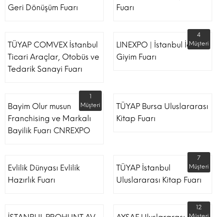
Geri Dönüşüm Fuarı
Fuarı
4
TÜYAP COMVEX İstanbul
LINEXPO | İstanbul İç
Müşteri
Ticari Araçlar, Otobüs ve
Giyim Fuarı
Tedarik Sanayi Fuarı
1
Bayim Olur musun
Müşteri
TÜYAP Bursa Uluslararası
Franchising ve Markalı
Kitap Fuarı
Bayilik Fuarı CNREXPO
7
Evlilik Dünyası Evlilik
TÜYAP İstanbul
Müşteri
Hazırlık Fuarı
Uluslararası Kitap Fuarı
12
Müşteri