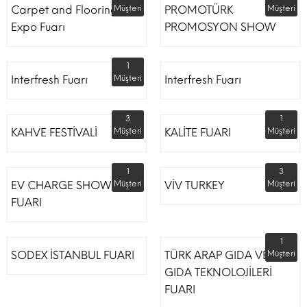
Carpet and Flooring
Müşteri
PROMOTÜRK
Müşteri
Expo Fuarı
PROMOSYON SHOW
1
Interfresh Fuarı
Müşteri
Interfresh Fuarı
3
1
KAHVE FESTİVALİ
Müşteri
KALİTE FUARI
Müşteri
1
3
EV CHARGE SHOW
Müşteri
VİV TURKEY
Müşteri
FUARI
1
SODEX İSTANBUL FUARI
TÜRK ARAP GIDA VE
Müşteri
GIDA TEKNOLOJİLERİ
FUARI