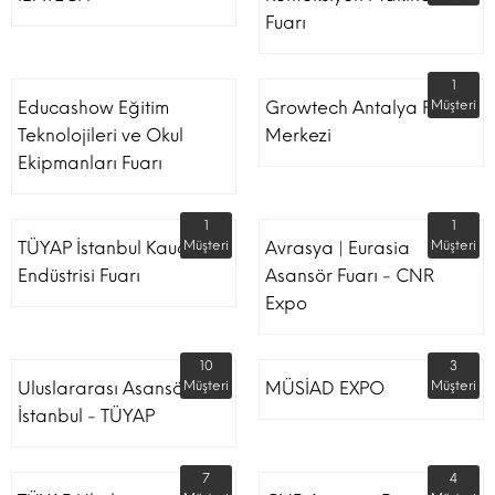
Fuarı
1
Educashow Eğitim
Growtech Antalya Fuar
Müşteri
Teknolojileri ve Okul
Merkezi
Ekipmanları Fuarı
1
1
TÜYAP İstanbul Kauçuk
Müşteri
Avrasya | Eurasia
Müşteri
Endüstrisi Fuarı
Asansör Fuarı - CNR
Expo
10
3
Uluslararası Asansör
Müşteri
MÜSİAD EXPO
Müşteri
İstanbul - TÜYAP
7
4