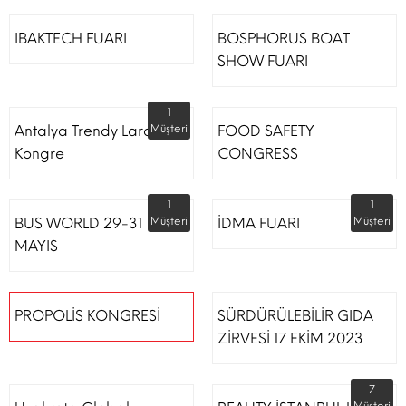
IBAKTECH FUARI
BOSPHORUS BOAT
SHOW FUARI
1
Antalya Trendy Lara Otel
Müşteri
FOOD SAFETY
Kongre
CONGRESS
1
1
BUS WORLD 29-31
Müşteri
İDMA FUARI
Müşteri
MAYIS
PROPOLİS KONGRESİ
SÜRDÜRÜLEBİLİR GIDA
ZİRVESİ 17 EKİM 2023
7