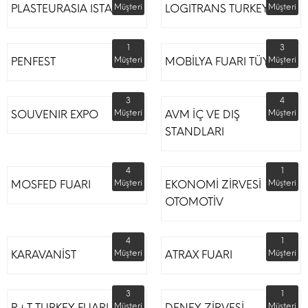
PLASTEURASIA ISTANBUL
Müşteri
LOGITRANS TURKEY
Müşteri
1
3
PENFEST
Müşteri
MOBİLYA FUARI TÜYAP
Müşteri
3
4
SOUVENIR EXPO
Müşteri
AVM İÇ VE DIŞ
Müşteri
STANDLARI
4
1
MOSFED FUARI
Müşteri
EKONOMİ ZİRVESİ
Müşteri
OTOMOTİV
4
1
KARAVANİST
Müşteri
ATRAX FUARI
Müşteri
3
1
R+T TURKEY FUARI
Müşteri
DENEY ZİRVESİ
Müşteri