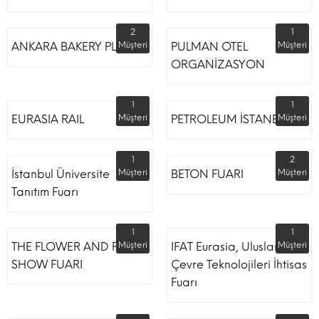
2
1
ANKARA BAKERY PLUS
Müşteri
PULMAN OTEL
Müşteri
ORGANİZASYON
1
1
EURASIA RAIL
Müşteri
PETROLEUM İSTANBUL
Müşteri
1
2
İstanbul Üniversite
Müşteri
BETON FUARI
Müşteri
Tanıtım Fuarı
1
1
THE FLOWER AND PLANT
Müşteri
IFAT Eurasia, Uluslararası
Müşteri
SHOW FUARI
Çevre Teknolojileri İhtisas
Fuarı