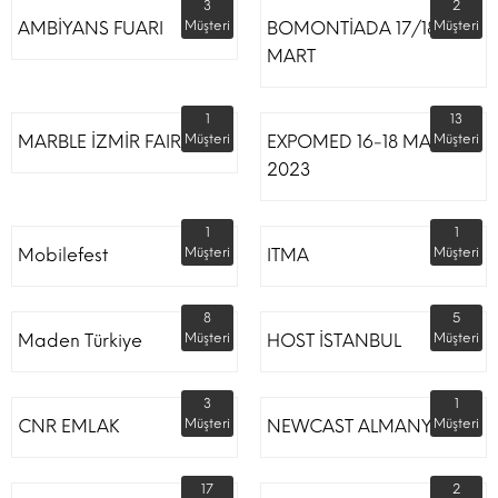
3
2
AMBİYANS FUARI
Müşteri
BOMONTİADA 17/18
Müşteri
MART
1
13
MARBLE İZMİR FAIR
Müşteri
EXPOMED 16-18 MART
Müşteri
2023
1
1
Mobilefest
Müşteri
ITMA
Müşteri
8
5
Maden Türkiye
Müşteri
HOST İSTANBUL
Müşteri
3
1
CNR EMLAK
Müşteri
NEWCAST ALMANYA
Müşteri
17
2