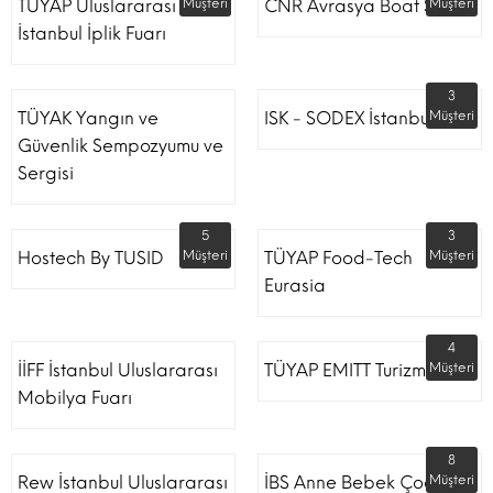
TÜYAP Uluslararası
Müşteri
CNR Avrasya Boat Show
Müşteri
İstanbul İplik Fuarı
3
TÜYAK Yangın ve
ISK - SODEX İstanbul
Müşteri
Güvenlik Sempozyumu ve
Sergisi
5
3
Hostech By TUSID
Müşteri
TÜYAP Food-Tech
Müşteri
Eurasia
4
İİFF İstanbul Uluslararası
TÜYAP EMITT Turizm Fuarı
Müşteri
Mobilya Fuarı
8
Rew İstanbul Uluslararası
İBS Anne Bebek Çocuk
Müşteri