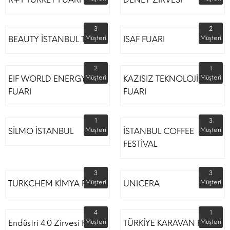
3
2
BEAUTY İSTANBUL TÜYAP
Müşteri
ISAF FUARI
Müşteri
2
1
EIF WORLD ENERGY
Müşteri
KAZISIZ TEKNOLOJİLER
Müşteri
FUARI
FUARI
1
3
SİLMO İSTANBUL
Müşteri
İSTANBUL COFFEE
Müşteri
FESTİVAL
3
3
TURKCHEM KİMYA FUARI
Müşteri
UNICERA
Müşteri
4
1
Endüstri 4.0 Zirvesi Fuarı
Müşteri
TÜRKİYE KARAVAN FUARI
Müşteri