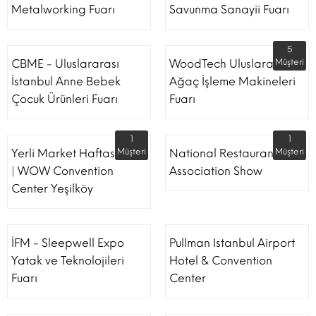
Metalworking Fuarı
Savunma Sanayii Fuarı
5
CBME - Uluslararası
WoodTech Uluslararası
Müşteri
İstanbul Anne Bebek
Ağaç İşleme Makineleri
Çocuk Ürünleri Fuarı
Fuarı
1
1
Yerli Market Haftası Fuarı
Müşteri
National Restaurant
Müşteri
| WOW Convention
Association Show
Center Yeşilköy
İFM - Sleepwell Expo
Pullman Istanbul Airport
Yatak ve Teknolojileri
Hotel & Convention
Fuarı
Center