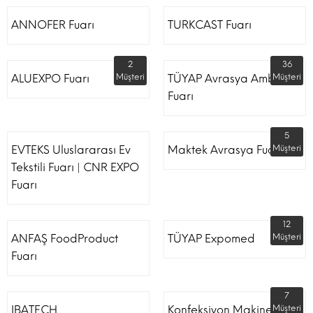
ANNOFER Fuarı
TURKCAST Fuarı
2
36
ALUEXPO Fuarı
Müşteri
TÜYAP Avrasya Ambalaj
Müşteri
Fuarı
5
EVTEKS Uluslararası Ev
Maktek Avrasya Fuarı
Müşteri
Tekstili Fuarı | CNR EXPO
Fuarı
12
ANFAŞ FoodProduct
TÜYAP Expomed
Müşteri
Fuarı
7
IBATECH
Konfeksiyon Makinesi
Müşteri