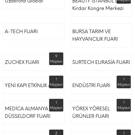
Uzakrota Global
BEAUTY İSTANBUL Lütfi
Müşteri
Kırdar Kongre Merkezi
A-TECH FUARI
BURSA TARIM VE
HAYVANCILIK FUARI
9
ZUCHEX FUARI
Müşteri
SURTECH EURASİA FUARI
1
1
YENİ KAPI ETKİNLİK ALANI
Müşteri
ENDÜSTRİ FUARI
Müşteri
1
1
MEDİCA ALMANYA
Müşteri
YÖREX YÖRESEL
Müşteri
DÜSSELDORF FUARI
ÜRÜNLER FUARI
2
1