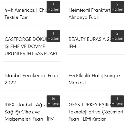
1
2
h+h Americas | Chicago
Müşteri
Heimtextil Frankfurt
Müşteri
Textile Fair
Almanya Fuarı
1
2
CASTFORGE DÖKÜM,
Müşteri
BEAUTY EURASIA 2022
Müşteri
İŞLEME VE DÖVME
IFM
ÜRÜNLER İHTİSAS FUARI
İstanbul Perakende Fuarı
PG Etkinlik Haliç Kongre
2022
Merkezi
16
1
IDEX Istanbul | Ağız-Diş
Müşteri
GESS TURKEY Eğitim
Müşteri
Sağlığı Cihaz ve
Teknolojileri ve Çözümleri
Malzemeleri Fuarı | İFM
Fuarı | Lütfi Kırdar