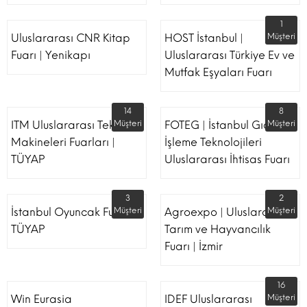
1
Uluslararası CNR Kitap
HOST İstanbul |
Müşteri
Fuarı | Yenikapı
Uluslararası Türkiye Ev ve
Mutfak Eşyaları Fuarı
14
8
ITM Uluslararası Tekstil
Müşteri
FOTEG | İstanbul Gıda
Müşteri
Makineleri Fuarları |
İşleme Teknolojileri
TÜYAP
Uluslararası İhtisas Fuarı
3
2
İstanbul Oyuncak Fuarı -
Müşteri
Agroexpo | Uluslararası
Müşteri
TÜYAP
Tarım ve Hayvancılık
Fuarı | İzmir
16
Win Eurasia
IDEF Uluslararası
Müşteri