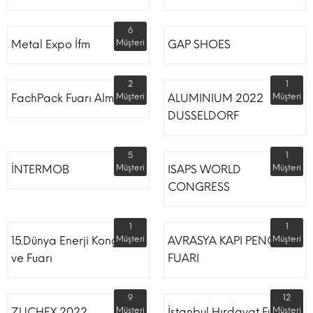
6
Metal Expo İfm
Müşteri
GAP SHOES
2
1
FachPack Fuarı Almanya
Müşteri
ALUMINIUM 2022
Müşteri
DUSSELDORF
5
1
İNTERMOB
Müşteri
ISAPS WORLD
Müşteri
CONGRESS
1
1
15.Dünya Enerji Kongresi
Müşteri
AVRASYA KAPI PENCERE
Müşteri
ve Fuarı
FUARI
9
12
ZUCHEX 2022
Müşteri
İstanbul Hırdavat Fuarı
Müşteri