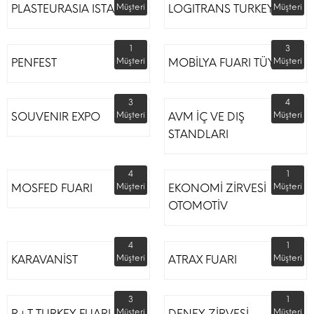
PLASTEURASIA ISTANBUL
Müşteri
LOGITRANS TURKEY
Müşteri
1
3
PENFEST
Müşteri
MOBİLYA FUARI TÜYAP
Müşteri
3
4
SOUVENIR EXPO
Müşteri
AVM İÇ VE DIŞ
Müşteri
STANDLARI
4
1
MOSFED FUARI
Müşteri
EKONOMİ ZİRVESİ
Müşteri
OTOMOTİV
4
1
KARAVANİST
Müşteri
ATRAX FUARI
Müşteri
3
1
R+T TURKEY FUARI
Müşteri
DENEY ZİRVESİ
Müşteri