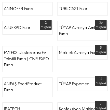
ANNOFER Fuarı
TURKCAST Fuarı
2
36
ALUEXPO Fuarı
Müşteri
TÜYAP Avrasya Ambalaj
Müşteri
Fuarı
5
EVTEKS Uluslararası Ev
Maktek Avrasya Fuarı
Müşteri
Tekstili Fuarı | CNR EXPO
Fuarı
12
ANFAŞ FoodProduct
TÜYAP Expomed
Müşteri
Fuarı
7
IBATECH
Konfeksiyon Makinesi
Müşteri