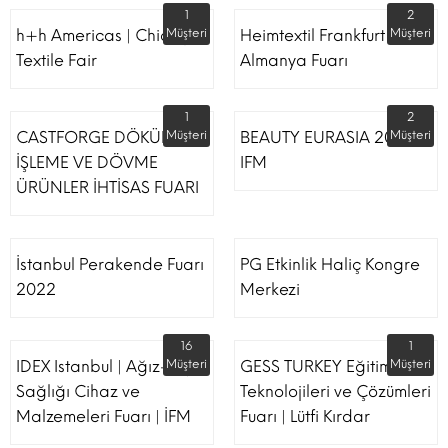
1
2
h+h Americas | Chicago
Müşteri
Heimtextil Frankfurt
Müşteri
Textile Fair
Almanya Fuarı
1
2
CASTFORGE DÖKÜM,
Müşteri
BEAUTY EURASIA 2022
Müşteri
İŞLEME VE DÖVME
IFM
ÜRÜNLER İHTİSAS FUARI
İstanbul Perakende Fuarı
PG Etkinlik Haliç Kongre
2022
Merkezi
16
1
IDEX Istanbul | Ağız-Diş
Müşteri
GESS TURKEY Eğitim
Müşteri
Sağlığı Cihaz ve
Teknolojileri ve Çözümleri
Malzemeleri Fuarı | İFM
Fuarı | Lütfi Kırdar