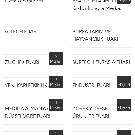
Uzakrota Global
BEAUTY İSTANBUL Lütfi
Müşteri
Kırdar Kongre Merkezi
A-TECH FUARI
BURSA TARIM VE
HAYVANCILIK FUARI
9
ZUCHEX FUARI
Müşteri
SURTECH EURASİA FUARI
1
1
YENİ KAPI ETKİNLİK ALANI
Müşteri
ENDÜSTRİ FUARI
Müşteri
1
1
MEDİCA ALMANYA
Müşteri
YÖREX YÖRESEL
Müşteri
DÜSSELDORF FUARI
ÜRÜNLER FUARI
2
1