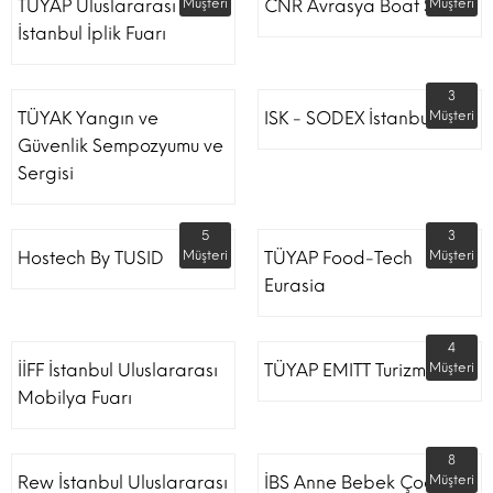
TÜYAP Uluslararası
Müşteri
CNR Avrasya Boat Show
Müşteri
İstanbul İplik Fuarı
3
TÜYAK Yangın ve
ISK - SODEX İstanbul
Müşteri
Güvenlik Sempozyumu ve
Sergisi
5
3
Hostech By TUSID
Müşteri
TÜYAP Food-Tech
Müşteri
Eurasia
4
İİFF İstanbul Uluslararası
TÜYAP EMITT Turizm Fuarı
Müşteri
Mobilya Fuarı
8
Rew İstanbul Uluslararası
İBS Anne Bebek Çocuk
Müşteri