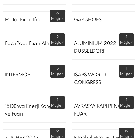
6
Metal Expo İfm
Müşteri
GAP SHOES
2
1
FachPack Fuarı Almanya
Müşteri
ALUMINIUM 2022
Müşteri
DUSSELDORF
5
1
İNTERMOB
Müşteri
ISAPS WORLD
Müşteri
CONGRESS
1
1
15.Dünya Enerji Kongresi
Müşteri
AVRASYA KAPI PENCERE
Müşteri
ve Fuarı
FUARI
9
12
ZUCHEX 2022
Müşteri
İstanbul Hırdavat Fuarı
Müşteri