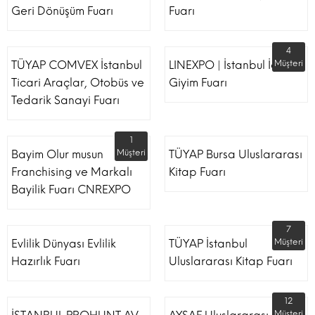
Geri Dönüşüm Fuarı
Fuarı
4
TÜYAP COMVEX İstanbul
LINEXPO | İstanbul İç
Müşteri
Ticari Araçlar, Otobüs ve
Giyim Fuarı
Tedarik Sanayi Fuarı
1
Bayim Olur musun
Müşteri
TÜYAP Bursa Uluslararası
Franchising ve Markalı
Kitap Fuarı
Bayilik Fuarı CNREXPO
7
Evlilik Dünyası Evlilik
TÜYAP İstanbul
Müşteri
Hazırlık Fuarı
Uluslararası Kitap Fuarı
12
Müşteri