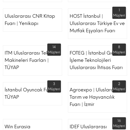
1
Uluslararası CNR Kitap
HOST İstanbul |
Müşteri
Fuarı | Yenikapı
Uluslararası Türkiye Ev ve
Mutfak Eşyaları Fuarı
14
8
ITM Uluslararası Tekstil
Müşteri
FOTEG | İstanbul Gıda
Müşteri
Makineleri Fuarları |
İşleme Teknolojileri
TÜYAP
Uluslararası İhtisas Fuarı
3
2
İstanbul Oyuncak Fuarı -
Müşteri
Agroexpo | Uluslararası
Müşteri
TÜYAP
Tarım ve Hayvancılık
Fuarı | İzmir
16
Win Eurasia
IDEF Uluslararası
Müşteri