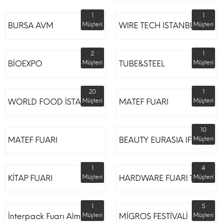
1
1
BURSA AVM
Müşteri
WIRE TECH ISTANBUL
Müşteri
2
1
BİOEXPO
Müşteri
TUBE&STEEL
Müşteri
20
1
WORLD FOOD İSTANBUL
Müşteri
MATEF FUARI
Müşteri
10
MATEF FUARI
BEAUTY EURASIA IFM
Müşteri
1
4
KİTAP FUARI
Müşteri
HARDWARE FUARI TÜYAP
Müşteri
1
5
İnterpack Fuarı Almanya
Müşteri
MİGROS FESTİVALİ
Müşteri