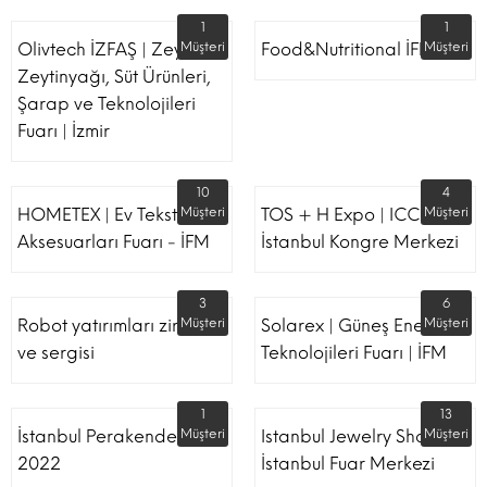
1
1
Olivtech İZFAŞ | Zeytin,
Müşteri
Food&Nutritional İFM
Müşteri
Zeytinyağı, Süt Ürünleri,
Şarap ve Teknolojileri
Fuarı | İzmir
10
4
HOMETEX | Ev Tekstili Ve
Müşteri
TOS + H Expo | ICC -
Müşteri
Aksesuarları Fuarı - İFM
İstanbul Kongre Merkezi
3
6
Robot yatırımları zirvesi
Müşteri
Solarex | Güneş Enerjisi &
Müşteri
ve sergisi
Teknolojileri Fuarı | İFM
1
13
İstanbul Perakende Fuarı
Müşteri
Istanbul Jewelry Show |
Müşteri
2022
İstanbul Fuar Merkezi