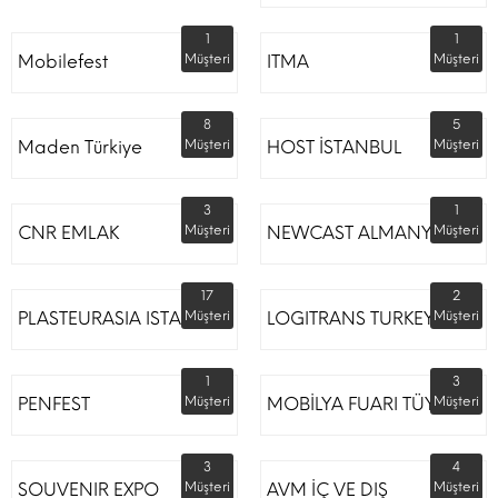
1
1
Mobilefest
Müşteri
ITMA
Müşteri
8
5
Maden Türkiye
Müşteri
HOST İSTANBUL
Müşteri
3
1
CNR EMLAK
Müşteri
NEWCAST ALMANYA
Müşteri
17
2
PLASTEURASIA ISTANBUL
Müşteri
LOGITRANS TURKEY
Müşteri
1
3
PENFEST
Müşteri
MOBİLYA FUARI TÜYAP
Müşteri
3
4
SOUVENIR EXPO
Müşteri
AVM İÇ VE DIŞ
Müşteri