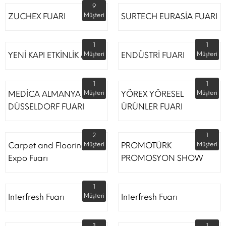
9
ZUCHEX FUARI
Müşteri
SURTECH EURASİA FUARI
1
1
YENİ KAPI ETKİNLİK ALANI
Müşteri
ENDÜSTRİ FUARI
Müşteri
1
1
MEDİCA ALMANYA
Müşteri
YÖREX YÖRESEL
Müşteri
DÜSSELDORF FUARI
ÜRÜNLER FUARI
2
1
Carpet and Flooring
Müşteri
PROMOTÜRK
Müşteri
Expo Fuarı
PROMOSYON SHOW
1
Interfresh Fuarı
Müşteri
Interfresh Fuarı
3
1