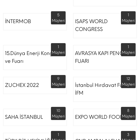
5
1
İNTERMOB
Müşteri
ISAPS WORLD
Müşteri
CONGRESS
1
1
15.Dünya Enerji Kongresi
Müşteri
AVRASYA KAPI PENCERE
Müşteri
ve Fuarı
FUARI
9
12
ZUCHEX 2022
Müşteri
İstanbul Hırdavat Fuarı
Müşteri
İFM
10
8
SAHA İSTANBUL
Müşteri
EXPO WORLD FOOD
Müşteri
1
3