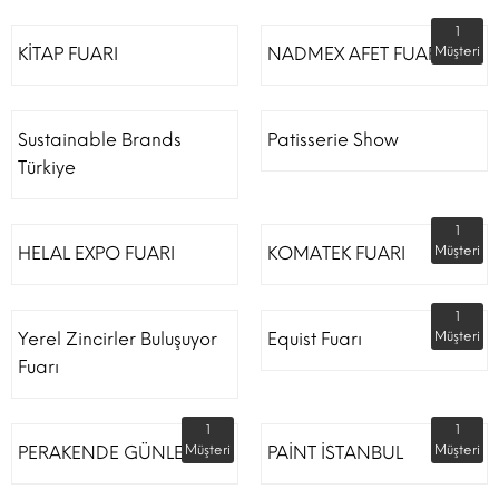
1
KİTAP FUARI
NADMEX AFET FUARI
Müşteri
Sustainable Brands
Patisserie Show
Türkiye
1
HELAL EXPO FUARI
KOMATEK FUARI
Müşteri
1
Yerel Zincirler Buluşuyor
Equist Fuarı
Müşteri
Fuarı
1
1
PERAKENDE GÜNLERİ
Müşteri
PAİNT İSTANBUL
Müşteri