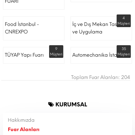
FUARI
4
Food İstanbul -
İç ve Dış Mekan Tasarım
Müşteri
CNREXPO
ve Uygulama
9
35
TÜYAP Yapı Fuarı
Müşteri
Automechanika İstanbul
Müşteri
Toplam Fuar Alanları: 204
KURUMSAL
Hakkımızda
Fuar Alanları