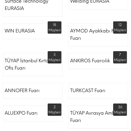
Surface Technology
Welding EURASIA
EURASIA
18
12
WIN EURASIA
Müşteri
AYMOD Ayakkabı Moda
Müşteri
Fuarı
3
7
TÜYAP İstanbul Kırtasiye
Müşteri
ANKIROS Fuarcılık
Müşteri
Ofis Fuarı
ANNOFER Fuarı
TURKCAST Fuarı
2
36
ALUEXPO Fuarı
Müşteri
TÜYAP Avrasya Ambalaj
Müşteri
Fuarı