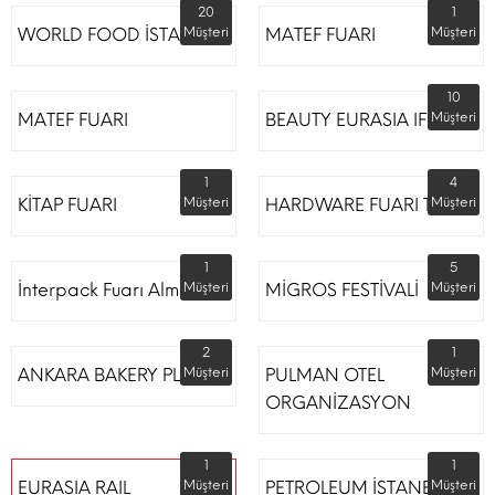
20
1
WORLD FOOD İSTANBUL
Müşteri
MATEF FUARI
Müşteri
10
MATEF FUARI
BEAUTY EURASIA IFM
Müşteri
1
4
KİTAP FUARI
Müşteri
HARDWARE FUARI TÜYAP
Müşteri
1
5
İnterpack Fuarı Almanya
Müşteri
MİGROS FESTİVALİ
Müşteri
2
1
ANKARA BAKERY PLUS
Müşteri
PULMAN OTEL
Müşteri
ORGANİZASYON
1
1
EURASIA RAIL
Müşteri
PETROLEUM İSTANBUL
Müşteri