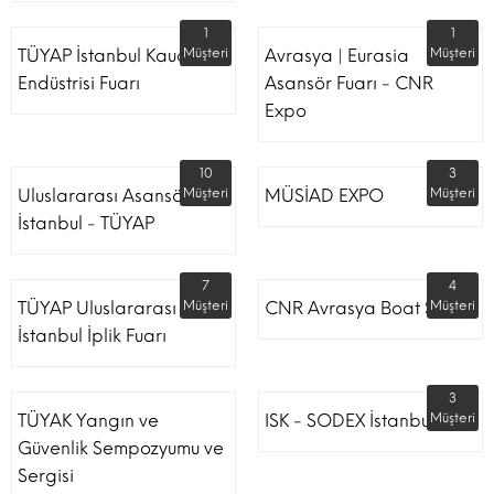
1
1
TÜYAP İstanbul Kauçuk
Müşteri
Avrasya | Eurasia
Müşteri
Endüstrisi Fuarı
Asansör Fuarı - CNR
Expo
10
3
Uluslararası Asansör
Müşteri
MÜSİAD EXPO
Müşteri
İstanbul - TÜYAP
7
4
TÜYAP Uluslararası
Müşteri
CNR Avrasya Boat Show
Müşteri
İstanbul İplik Fuarı
3
TÜYAK Yangın ve
ISK - SODEX İstanbul
Müşteri
Güvenlik Sempozyumu ve
Sergisi