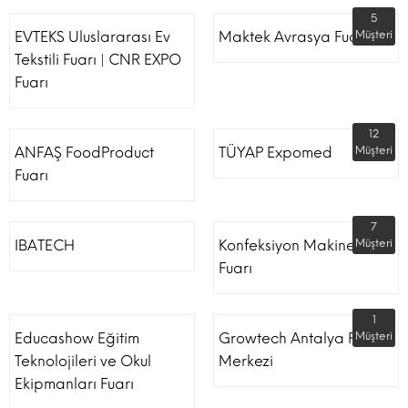
5
EVTEKS Uluslararası Ev
Maktek Avrasya Fuarı
Müşteri
Tekstili Fuarı | CNR EXPO
Fuarı
12
ANFAŞ FoodProduct
TÜYAP Expomed
Müşteri
Fuarı
7
IBATECH
Konfeksiyon Makinesi
Müşteri
Fuarı
1
Educashow Eğitim
Growtech Antalya Fuar
Müşteri
Teknolojileri ve Okul
Merkezi
Ekipmanları Fuarı