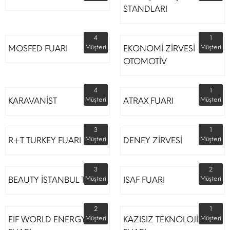
STANDLARI
4
1
MOSFED FUARI
Müşteri
EKONOMİ ZİRVESİ
Müşteri
OTOMOTİV
4
1
KARAVANİST
Müşteri
ATRAX FUARI
Müşteri
3
1
R+T TURKEY FUARI
Müşteri
DENEY ZİRVESİ
Müşteri
3
2
BEAUTY İSTANBUL TÜYAP
Müşteri
ISAF FUARI
Müşteri
2
1
EIF WORLD ENERGY
Müşteri
KAZISIZ TEKNOLOJİLER
Müşteri