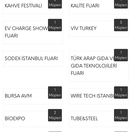
KAHVE FESTİVALİ
Müşteri
KALİTE FUARI
Müşteri
1
3
EV CHARGE SHOW
Müşteri
VİV TURKEY
Müşteri
FUARI
1
SODEX İSTANBUL FUARI
TÜRK ARAP GIDA VE
Müşteri
GIDA TEKNOLOJİLERİ
FUARI
1
1
BURSA AVM
Müşteri
WIRE TECH ISTANBUL
Müşteri
2
1
BİOEXPO
Müşteri
TUBE&STEEL
Müşteri