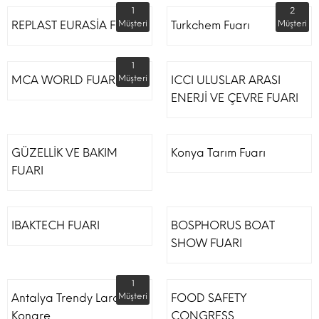
1
2
REPLAST EURASİA FUARI
Müşteri
Turkchem Fuarı
Müşteri
1
MCA WORLD FUARI
Müşteri
ICCI ULUSLAR ARASI
ENERJİ VE ÇEVRE FUARI
GÜZELLİK VE BAKIM
Konya Tarım Fuarı
FUARI
IBAKTECH FUARI
BOSPHORUS BOAT
SHOW FUARI
1
Antalya Trendy Lara Otel
Müşteri
FOOD SAFETY
Kongre
CONGRESS