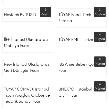
5
3
Hostech By TUSID
Müşteri
TÜYAP Food-Tech
Müşteri
Eurasia
4
İİFF İstanbul Uluslararası
TÜYAP EMITT Turizm Fuarı
Müşteri
Mobilya Fuarı
8
Rew İstanbul Uluslararası
İBS Anne Bebek Çocuk
Müşteri
Geri Dönüşüm Fuarı
Fuarı
4
TÜYAP COMVEX İstanbul
LINEXPO | İstanbul İç
Müşteri
Ticari Araçlar, Otobüs ve
Giyim Fuarı
Tedarik Sanayi Fuarı