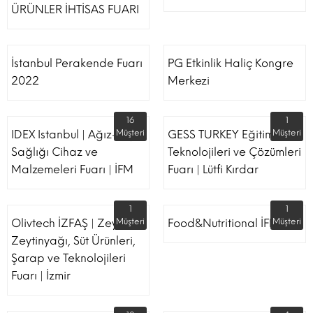
ÜRÜNLER İHTİSAS FUARI
İstanbul Perakende Fuarı
PG Etkinlik Haliç Kongre
2022
Merkezi
16
1
IDEX Istanbul | Ağız-Diş
Müşteri
GESS TURKEY Eğitim
Müşteri
Sağlığı Cihaz ve
Teknolojileri ve Çözümleri
Malzemeleri Fuarı | İFM
Fuarı | Lütfi Kırdar
1
1
Olivtech İZFAŞ | Zeytin,
Müşteri
Food&Nutritional İFM
Müşteri
Zeytinyağı, Süt Ürünleri,
Şarap ve Teknolojileri
Fuarı | İzmir