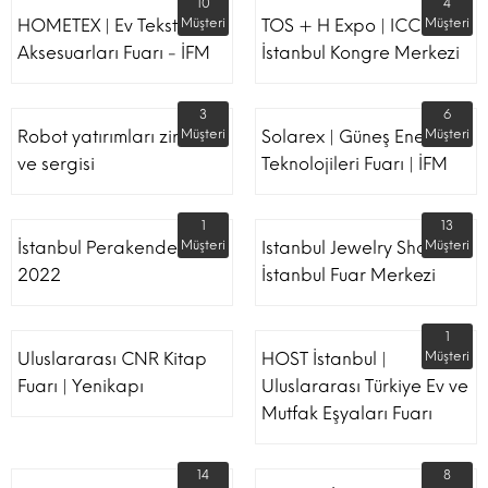
10
4
HOMETEX | Ev Tekstili Ve
Müşteri
TOS + H Expo | ICC -
Müşteri
Aksesuarları Fuarı - İFM
İstanbul Kongre Merkezi
3
6
Robot yatırımları zirvesi
Müşteri
Solarex | Güneş Enerjisi &
Müşteri
ve sergisi
Teknolojileri Fuarı | İFM
1
13
İstanbul Perakende Fuarı
Müşteri
Istanbul Jewelry Show |
Müşteri
2022
İstanbul Fuar Merkezi
1
Uluslararası CNR Kitap
HOST İstanbul |
Müşteri
Fuarı | Yenikapı
Uluslararası Türkiye Ev ve
Mutfak Eşyaları Fuarı
14
8