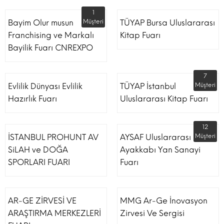
1
Bayim Olur musun
Müşteri
TÜYAP Bursa Uluslararası
Franchising ve Markalı
Kitap Fuarı
Bayilik Fuarı CNREXPO
7
Evlilik Dünyası Evlilik
TÜYAP İstanbul
Müşteri
Hazırlık Fuarı
Uluslararası Kitap Fuarı
12
İSTANBUL PROHUNT AV
AYSAF Uluslararası
Müşteri
SiLAH ve DOĞA
Ayakkabı Yan Sanayi
SPORLARI FUARI
Fuarı
AR-GE ZİRVESİ VE
MMG Ar-Ge İnovasyon
ARAŞTIRMA MERKEZLERİ
Zirvesi Ve Sergisi