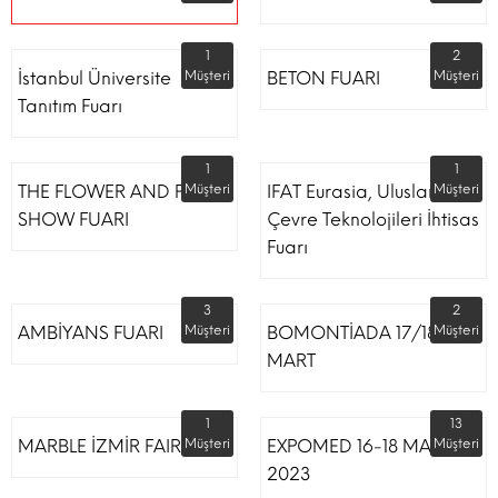
1
2
İstanbul Üniversite
Müşteri
BETON FUARI
Müşteri
Tanıtım Fuarı
1
1
THE FLOWER AND PLANT
Müşteri
IFAT Eurasia, Uluslararası
Müşteri
SHOW FUARI
Çevre Teknolojileri İhtisas
Fuarı
3
2
AMBİYANS FUARI
Müşteri
BOMONTİADA 17/18
Müşteri
MART
1
13
MARBLE İZMİR FAIR
Müşteri
EXPOMED 16-18 MART
Müşteri
2023