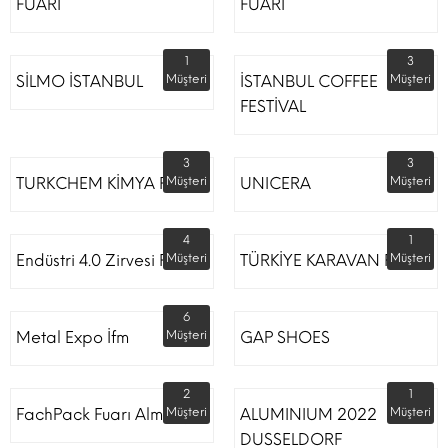
FUARI
FUARI
1
3
SİLMO İSTANBUL
Müşteri
İSTANBUL COFFEE
Müşteri
FESTİVAL
3
3
TURKCHEM KİMYA FUARI
Müşteri
UNICERA
Müşteri
4
1
Endüstri 4.0 Zirvesi Fuarı
Müşteri
TÜRKİYE KARAVAN FUARI
Müşteri
6
Metal Expo İfm
Müşteri
GAP SHOES
2
1
FachPack Fuarı Almanya
Müşteri
ALUMINIUM 2022
Müşteri
DUSSELDORF