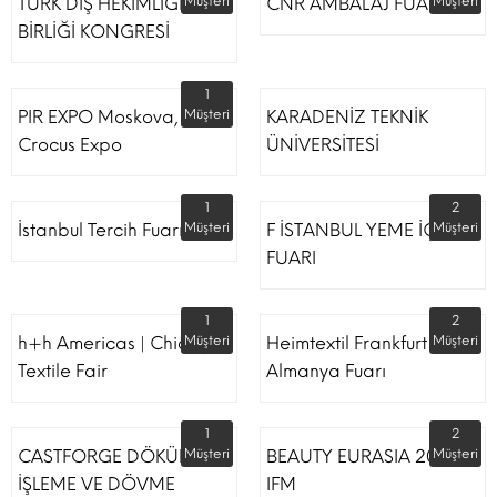
TÜRK DİŞ HEKİMLİĞİ
Müşteri
CNR AMBALAJ FUARI
Müşteri
BİRLİĞİ KONGRESİ
1
PIR EXPO Moskova,
Müşteri
KARADENİZ TEKNİK
Crocus Expo
ÜNİVERSİTESİ
1
2
İstanbul Tercih Fuarı
Müşteri
F İSTANBUL YEME İÇME
Müşteri
FUARI
1
2
h+h Americas | Chicago
Müşteri
Heimtextil Frankfurt
Müşteri
Textile Fair
Almanya Fuarı
1
2
CASTFORGE DÖKÜM,
Müşteri
BEAUTY EURASIA 2022
Müşteri
İŞLEME VE DÖVME
IFM