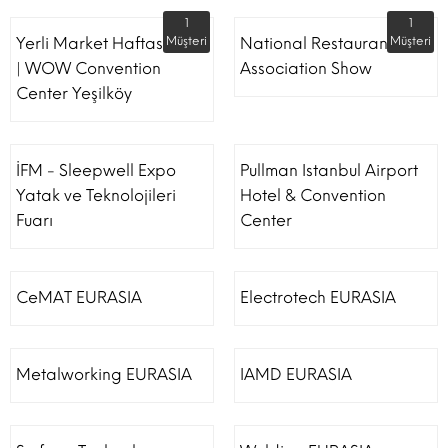
1
1
Yerli Market Haftası Fuarı
Müşteri
National Restaurant
Müşteri
| WOW Convention
Association Show
Center Yeşilköy
İFM - Sleepwell Expo
Pullman Istanbul Airport
Yatak ve Teknolojileri
Hotel & Convention
Fuarı
Center
CeMAT EURASIA
Electrotech EURASIA
Metalworking EURASIA
IAMD EURASIA