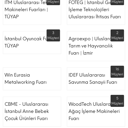
ITM Uluslararası Tekstil
Müşteri
FOTEG | İstanbul Gıda
Müşteri
Makineleri Fuarları |
İşleme Teknolojileri
TÜYAP
Uluslararası İhtisas Fuarı
3
2
İstanbul Oyuncak Fuarı -
Müşteri
Agroexpo | Uluslararası
Müşteri
TÜYAP
Tarım ve Hayvancılık
Fuarı | İzmir
16
Win Eurasia
IDEF Uluslararası
Müşteri
Metalworking Fuarı
Savunma Sanayii Fuarı
5
CBME - Uluslararası
WoodTech Uluslararası
Müşteri
İstanbul Anne Bebek
Ağaç İşleme Makineleri
Çocuk Ürünleri Fuarı
Fuarı