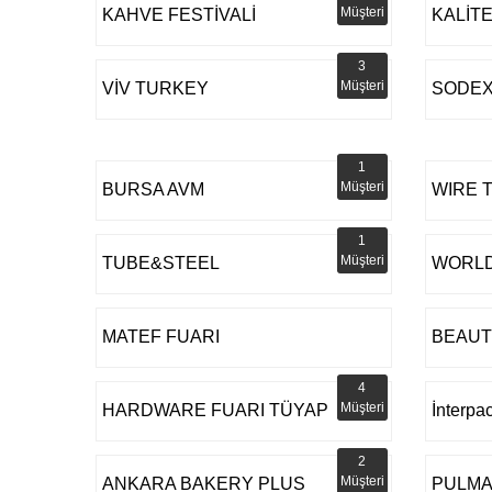
Müşteri
KAHVE FESTİVALİ
KALİTE
3
Müşteri
VİV TURKEY
SODEX
1
Müşteri
BURSA AVM
WIRE 
1
Müşteri
TUBE&STEEL
WORLD
MATEF FUARI
BEAUT
4
Müşteri
HARDWARE FUARI TÜYAP
İnterpa
2
Müşteri
ANKARA BAKERY PLUS
PULMA