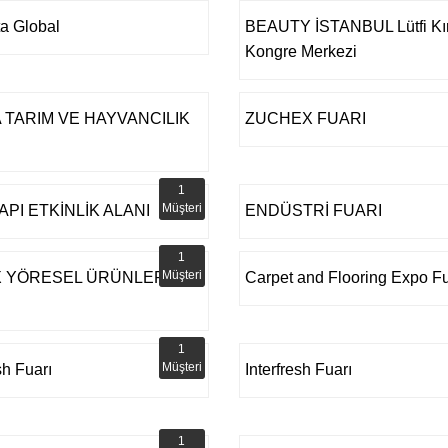
a Global
BEAUTY İSTANBUL Lütfi Kı
Kongre Merkezi
 TARIM VE HAYVANCILIK
ZUCHEX FUARI
1
Müşteri
API ETKİNLİK ALANI
ENDÜSTRİ FUARI
1
Müşteri
 YÖRESEL ÜRÜNLER
Carpet and Flooring Expo Fu
1
Müşteri
sh Fuarı
Interfresh Fuarı
1