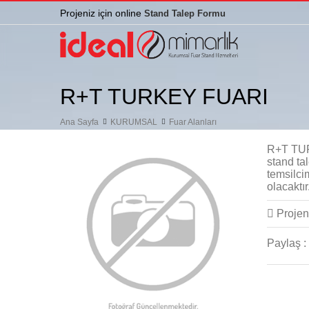
Projeniz için online
Stand Talep Formu
R+T TURKEY FUARI
Ana Sayfa
KURUMSAL
Fuar Alanları
R+T TUR
stand tal
temsilci
olacaktır
Projeni
Paylaş :