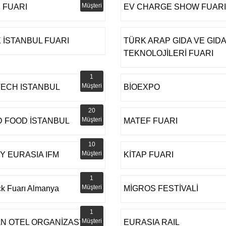
Müşteri
 FUARI
EV CHARGE SHOW FUARI
 İSTANBUL FUARI
TÜRK ARAP GIDA VE GIDA
TEKNOLOJİLERİ FUARI
1
Müşteri
TECH ISTANBUL
BİOEXPO
20
Müşteri
 FOOD İSTANBUL
MATEF FUARI
10
Müşteri
Y EURASIA IFM
KİTAP FUARI
1
Müşteri
ck Fuarı Almanya
MİGROS FESTİVALİ
1
Müşteri
N OTEL ORGANİZASYON
EURASIA RAIL