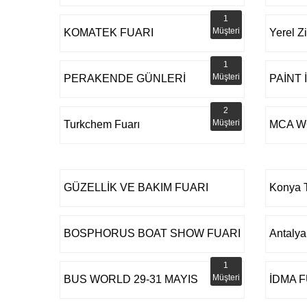
1
Müşteri
KOMATEK FUARI
Yerel Z
1
Müşteri
PERAKENDE GÜNLERİ
PAİNT
2
Müşteri
Turkchem Fuarı
MCA W
GÜZELLİK VE BAKIM FUARI
Konya T
BOSPHORUS BOAT SHOW FUARI
Antalya
1
Müşteri
BUS WORLD 29-31 MAYIS
İDMA 