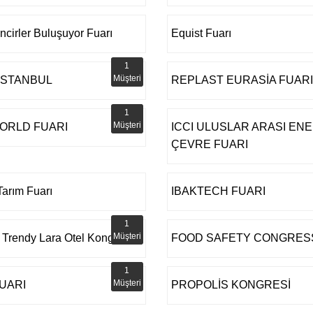
incirler Buluşuyor Fuarı
Equist Fuarı
1
Müşteri
 İSTANBUL
REPLAST EURASİA FUARI
1
Müşteri
ORLD FUARI
ICCI ULUSLAR ARASI ENE
ÇEVRE FUARI
arım Fuarı
IBAKTECH FUARI
1
Müşteri
 Trendy Lara Otel Kongre
FOOD SAFETY CONGRES
1
Müşteri
FUARI
PROPOLİS KONGRESİ