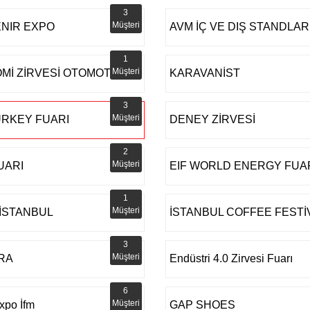
3
Müşteri
NIR EXPO
AVM İÇ VE DIŞ STANDLAR
1
Müşteri
Mİ ZİRVESİ OTOMOTİV
KARAVANİST
3
Müşteri
URKEY FUARI
DENEY ZİRVESİ
2
Müşteri
UARI
EIF WORLD ENERGY FUA
1
Müşteri
 İSTANBUL
İSTANBUL COFFEE FESTİ
3
Müşteri
RA
Endüstri 4.0 Zirvesi Fuarı
6
Müşteri
xpo İfm
GAP SHOES