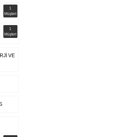
1
Müşteri
1
Müşteri
RJİ VE
S