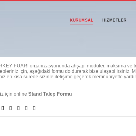
KURUMSAL
HİZMETLER
KEY FUARI organizasyonunda ahşap, modüler, maksima ve t
epleriniz için, aşağıdaki formu doldurarak bize ulaşabilirsiniz. M
miz en kısa sürede sizinle iletişime geçerek memnuniyetle yardı
.
z için online
Stand Talep Formu