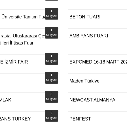
1
Müşteri
l Üniversite Tanıtım Fuarı
BETON FUARI
1
Müşteri
rasia, Uluslararası Çevre
AMBİYANS FUARI
ileri İhtisas Fuarı
1
Müşteri
 İZMİR FAIR
EXPOMED 16-18 MART 20
1
Müşteri
Maden Türkiye
3
Müşteri
MLAK
NEWCAST ALMANYA
2
Müşteri
RANS TURKEY
PENFEST