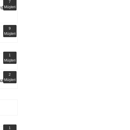
7
Müşteri
rdar
9
Müşteri
1
Müşteri
2
Müşteri
arı
1