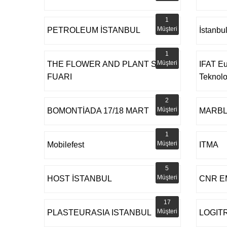
1
Müşteri
PETROLEUM İSTANBUL
İstanbu
1
Müşteri
THE FLOWER AND PLANT SHOW
IFAT Eu
FUARI
Teknoloj
2
Müşteri
BOMONTİADA 17/18 MART
MARBLE
1
Müşteri
Mobilefest
ITMA
5
Müşteri
HOST İSTANBUL
CNR E
17
Müşteri
PLASTEURASIA ISTANBUL
LOGIT