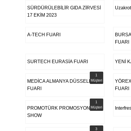
SÜRDÜRÜLEBİLİR GIDA ZİRVESİ
Uzakrot
17 EKİM 2023
A-TECH FUARI
BURSA
FUARI
SURTECH EURASİA FUARI
YENİ K
1
Müşteri
MEDİCA ALMANYA DÜSSELDORF
YÖREX
FUARI
FUARI
1
Müşteri
PROMOTÜRK PROMOSYON
Interfre
SHOW
3