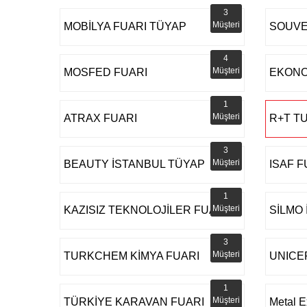
3
Müşteri
MOBİLYA FUARI TÜYAP
SOUVE
4
Müşteri
MOSFED FUARI
EKONO
1
Müşteri
ATRAX FUARI
R+T T
3
Müşteri
BEAUTY İSTANBUL TÜYAP
ISAF F
1
Müşteri
KAZISIZ TEKNOLOJİLER FUARI
SİLMO
3
Müşteri
TURKCHEM KİMYA FUARI
UNICE
1
Müşteri
TÜRKİYE KARAVAN FUARI
Metal E